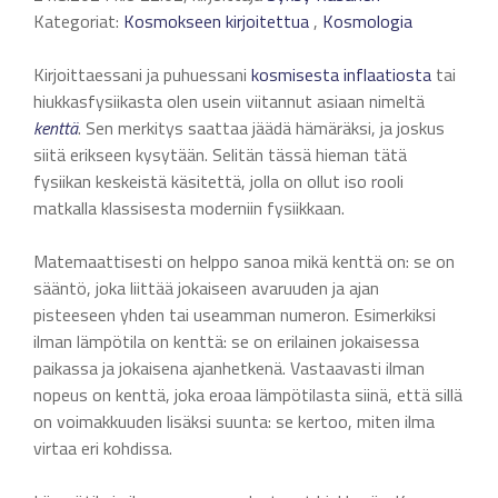
Kategoriat:
Kosmokseen kirjoitettua
,
Kosmologia
Kirjoittaessani ja puhuessani
kosmisesta
inflaatiosta
tai
hiukkasfysiikasta olen usein viitannut asiaan nimeltä
kenttä
. Sen merkitys saattaa jäädä hämäräksi, ja joskus
siitä erikseen kysytään. Selitän tässä hieman tätä
fysiikan keskeistä käsitettä, jolla on ollut iso rooli
matkalla klassisesta moderniin fysiikkaan.
Matemaattisesti on helppo sanoa mikä kenttä on: se on
sääntö, joka liittää jokaiseen avaruuden ja ajan
pisteeseen yhden tai useamman numeron. Esimerkiksi
ilman lämpötila on kenttä: se on erilainen jokaisessa
paikassa ja jokaisena ajanhetkenä. Vastaavasti ilman
nopeus on kenttä, joka eroaa lämpötilasta siinä, että sillä
on voimakkuuden lisäksi suunta: se kertoo, miten ilma
virtaa eri kohdissa.