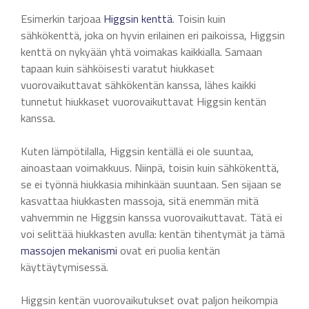
Esimerkin tarjoaa
Higgsin kenttä
. Toisin kuin
sähkökenttä, joka on hyvin erilainen eri paikoissa, Higgsin
kenttä on nykyään yhtä voimakas kaikkialla. Samaan
tapaan kuin sähköisesti varatut hiukkaset
vuorovaikuttavat sähkökentän kanssa, lähes kaikki
tunnetut hiukkaset vuorovaikuttavat Higgsin kentän
kanssa.
Kuten lämpötilalla, Higgsin kentällä ei ole suuntaa,
ainoastaan voimakkuus. Niinpä, toisin kuin sähkökenttä,
se ei työnnä hiukkasia mihinkään suuntaan. Sen sijaan se
kasvattaa hiukkasten massoja, sitä enemmän mitä
vahvemmin ne Higgsin kanssa vuorovaikuttavat. Tätä ei
voi selittää hiukkasten avulla: kentän tihentymät ja tämä
massojen mekanismi
ovat eri puolia kentän
käyttäytymisessä.
Higgsin kentän vuorovaikutukset ovat paljon heikompia