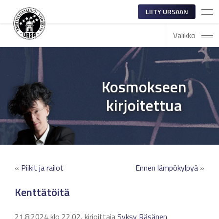
LIITY URSAAN
Valikko
Kosmokseen
kirjoitettua
«
Piikit ja railot
Ennen lämpökylpyä
»
Kenttätöitä
21.8.2024 klo 22.02, kirjoittaja
Syksy Räsänen