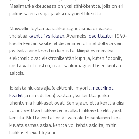
Maailmankaikkeudessa on yksi sähkökenttä, jolla on eri
paikoissa eri arvoja, ja yksi magneettikenttä.
Maxwellin löytämää sähkömagnetismia oli vaikea
yhdistää
kvanttifysiikkaan
. Avaimeksi
osoittautui
1940-
luvulla kentän käsite: yhdistäminen oli mahdollista vain
jos kaikki aine koostuu kentistä. Niinpä esimerkiksi
elektronit ovat elektronikentän kupruja, kuten fotonit,
mistä valo koostuu, ovat sähkömagneettisen kentän
aaltoja.
Jokaista hiukkaslajia (elektronit, myonit,
neutriinot
,
kvarkit
ja niin edelleen) vastaa yksi kenttä, jonka
tihentymiä hiukkaset ovat. Sen sijaan, että kenttiä olisi
voinut selittää hiukkasten avulla, hiukkaset selittyivät
kentillä. Mutta kentät eivät vain ole toisenlainen tapa
kuvata samaa asiaa: kenttä voi tehdä asioita, mihin
hiukkaset eivät kykene.