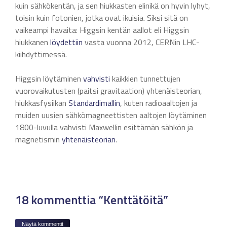
kuin sähkökentän, ja sen hiukkasten elinikä on hyvin lyhyt,
toisin kuin fotonien, jotka ovat ikuisia. Siksi sitä on
vaikeampi havaita: Higgsin kentän aallot eli Higgsin
hiukkanen
löydettiin
vasta vuonna 2012, CERNin LHC-
kiihdyttimessä.
Higgsin löytäminen
vahvisti
kaikkien tunnettujen
vuorovaikutusten (paitsi gravitaation) yhtenäisteorian,
hiukkasfysiikan
Standardimallin
, kuten radioaaltojen ja
muiden uusien sähkömagneettisten aaltojen löytäminen
1800-luvulla vahvisti Maxwellin esittämän sähkön ja
magnetismin
yhtenäisteorian
.
18 kommenttia “Kenttätöitä”
Näytä kommentit