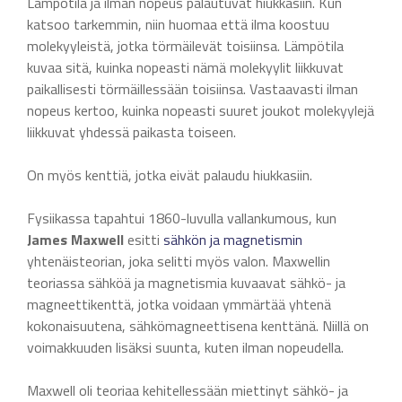
Lämpötila ja ilman nopeus palautuvat hiukkasiin. Kun
katsoo tarkemmin, niin huomaa että ilma koostuu
molekyyleistä, jotka törmäilevät toisiinsa. Lämpötila
kuvaa sitä, kuinka nopeasti nämä molekyylit liikkuvat
paikallisesti törmäillessään toisiinsa. Vastaavasti ilman
nopeus kertoo, kuinka nopeasti suuret joukot molekyylejä
liikkuvat yhdessä paikasta toiseen.
On myös kenttiä, jotka eivät palaudu hiukkasiin.
Fysiikassa tapahtui 1860-luvulla vallankumous, kun
James Maxwell
esitti
sähkön ja magnetismin
yhtenäisteorian, joka selitti myös valon. Maxwellin
teoriassa sähköä ja magnetismia kuvaavat sähkö- ja
magneettikenttä, jotka voidaan ymmärtää yhtenä
kokonaisuutena, sähkömagneettisena kenttänä. Niillä on
voimakkuuden lisäksi suunta, kuten ilman nopeudella.
Maxwell oli teoriaa kehitellessään miettinyt sähkö- ja