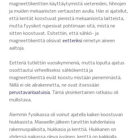
magneettikenttien käyttäytymistä vietereiden, hihnojen
ja muiden mekaanisten vertausten avulla. Hän ei ajatellut,
että kentät koostuvat pienistä mekaanisista laitteista,
mutta fyysikot rupesivat pohtimaan sitä, mistä ne
sitten koostuvat. Esitettiin, että sähkö- ja
magneettikenttä olisivat
eetteriksi
nimetyn aineen
aaltoja.
Eetteriä tutkittiin vuosikymmeniä, mutta lopulta ajatus
osoittautui virheelliseksi: sähkökenttä ja
magneettikenttä eivät koostu mistään pienemmästä.
Niillä ei ole alirakennetta, ne ovat itsessään
perustavanlaatuisia
. Tämä yksinkertainen ratkaisu oli
mullistava.
Aiemmin fysiikassa oli voinut ajatella kaiken koostuvan
hiukkasista. Maxwellin jälkeen tarvittiin kahdenlaisia
rakennuspalikoita, hiukkasia ja kenttiä. Hiukkanen on
yhdessä paikassa oleva jyvänen, kenttä on kaikkialla.