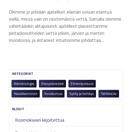
Olemme jo pitkään ajatelleet elämän voivan esiintyä
siellä, missä vain on nestemäistä vettä. Samalla olemme
vähintäänkin alitajuisesti ajatelleet planeettamme
pintaolosuhteiden vettä jokien, järvien ja merten
muodossa, ja antaneet intuitiomme johdattaa…
KATEGORIAT
Astrobiologia
Eksoplaneetat
Elinkelpoisuus
Havaitseminen
Koostumus
Synty ja kehitys
Tähtitiede
Kosmokseen kirjoitettua