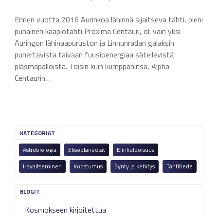
Ennen vuotta 2016 Aurinkoa lähinnä sijaitseva tähti, pieni
punainen kääpiötähti Proxima Centauri, oli vain yksi
Auringon lähinaapuruston ja Linnunradan galaksin
punertavista taivaan fuusioenergiaa säteilevistä
plasmapalloista. Toisin kuin kumppaninsa, Alpha
Centaurin…
KATEGORIAT
Astrobiologia
Eksoplaneetat
Elinkelpoisuus
Havaitseminen
Koostumus
Synty ja kehitys
Tähtitiede
Kosmokseen kirjoitettua