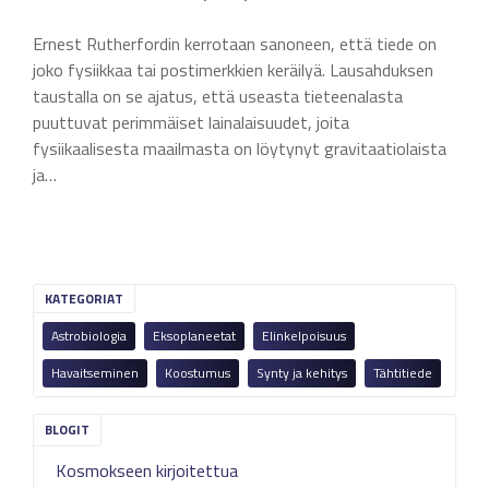
Ernest Rutherfordin kerrotaan sanoneen, että tiede on
joko fysiikkaa tai postimerkkien keräilyä. Lausahduksen
taustalla on se ajatus, että useasta tieteenalasta
puuttuvat perimmäiset lainalaisuudet, joita
fysiikaalisesta maailmasta on löytynyt gravitaatiolaista
ja…
KATEGORIAT
Astrobiologia
Eksoplaneetat
Elinkelpoisuus
Havaitseminen
Koostumus
Synty ja kehitys
Tähtitiede
Kosmokseen kirjoitettua