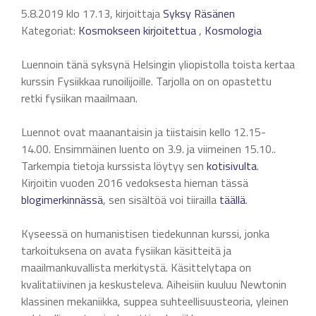
5.8.2019 klo 17.13, kirjoittaja
Syksy Räsänen
Kategoriat:
Kosmokseen kirjoitettua
,
Kosmologia
Luennoin tänä syksynä Helsingin yliopistolla toista kertaa
kurssin Fysiikkaa runoilijoille. Tarjolla on on opastettu
retki fysiikan maailmaan.
Luennot ovat maanantaisin ja tiistaisin kello 12.15-
14.00. Ensimmäinen luento on 3.9. ja viimeinen 15.10..
Tarkempia tietoja kurssista löytyy sen
kotisivulta
.
Kirjoitin vuoden 2016 vedoksesta hieman tässä
blogimerkinnässä
, sen sisältöä voi tiirailla
täällä
.
Kyseessä on humanistisen tiedekunnan kurssi, jonka
tarkoituksena on avata fysiikan käsitteitä ja
maailmankuvallista merkitystä. Käsittelytapa on
kvalitatiivinen ja keskusteleva. Aiheisiin kuuluu Newtonin
klassinen mekaniikka, suppea suhteellisuusteoria, yleinen