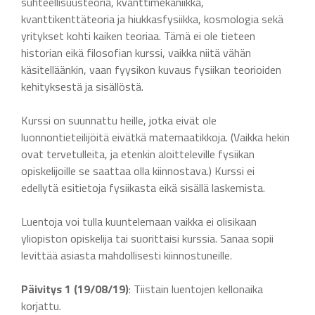
suhteellisuusteoria, kvanttimekaniikka,
kvanttikenttäteoria ja hiukkasfysiikka, kosmologia sekä
yritykset kohti kaiken teoriaa. Tämä ei ole tieteen
historian eikä filosofian kurssi, vaikka niitä vähän
käsitelläänkin, vaan fyysikon kuvaus fysiikan teorioiden
kehityksestä ja sisällöstä.
Kurssi on suunnattu heille, jotka eivät ole
luonnontieteilijöitä eivätkä matemaatikkoja. (Vaikka hekin
ovat tervetulleita, ja etenkin aloitteleville fysiikan
opiskelijoille se saattaa olla kiinnostava.) Kurssi ei
edellytä esitietoja fysiikasta eikä sisällä laskemista.
Luentoja voi tulla kuuntelemaan vaikka ei olisikaan
yliopiston opiskelija tai suorittaisi kurssia. Sanaa sopii
levittää asiasta mahdollisesti kiinnostuneille.
Päivitys 1 (19/08/19)
: Tiistain luentojen kellonaika
korjattu.