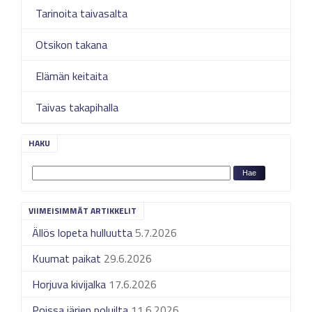
Tarinoita taivasalta
Otsikon takana
Elämän keitaita
Taivas takapihalla
HAKU
VIIMEISIMMÄT ARTIKKELIT
Ällös lopeta hulluutta
5.7.2026
Kuumat paikat
29.6.2026
Horjuva kivijalka
17.6.2026
Poissa järjen poluilta
11.6.2026