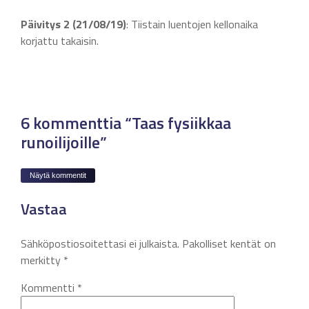
Päivitys 2 (21/08/19)
: Tiistain luentojen kellonaika
korjattu takaisin.
6 kommenttia “Taas fysiikkaa
runoilijoille”
Näytä kommentit
Vastaa
Sähköpostiosoitettasi ei julkaista.
Pakolliset kentät on
merkitty
*
Kommentti
*