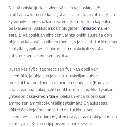
Niinpä opiskelijoilla ei yleensä vielä väitöskirjatyötä
aloittaessakaan ole käsitystä siitä, mitkä ovat oleellisia
kysymyksiä edes jollain teoreettisen fysiikan kapealla
osa-alueella, vaikkapa kosmologisten
inflaatiomallien
saralla. Väitöskirjan aiheiden valinta onkin suurelta osin
ohjaajan käsissä, ja aiheen merkitys ja sijainti tutkimuksen
kentällä tyypillisesti hahmottuu opiskelijalle vasta
tutkimuksen tekemisen myötä.
Kuten käsityöt, teoreettisen fysiikan oppii vain
tekemällä, ja ohjaajan ja jatko-opiskelijan suhde
muistuttaa mestarin ja oppipojan suhdetta. (Käytän
tuota vanhaa sukupuolittunutta termiä, vaikka fysiikan
yhteisön
tasa-arvon tila
ei olekaan yhtä huono kuin
ammoisen ammattikuntajärjestelmän.) Ohjauksessa
välitetään kirjaamatonta tietoa tutkimuksen
tekemisestä ja tutkimusyhteisöstä, ja väitöskirja vastaa
kisällityötä. Kuten oppipoikien tapauksessa,