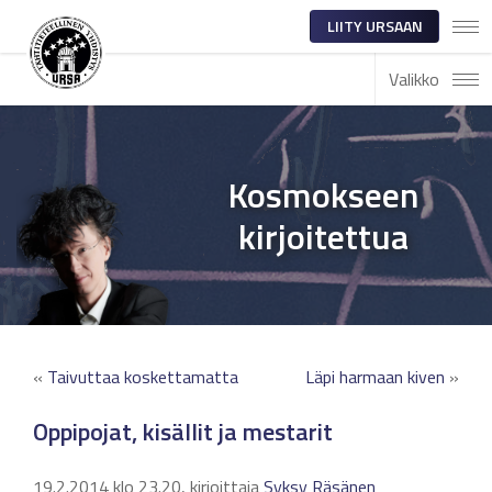
LIITY URSAAN
Valikko
Kosmokseen
kirjoitettua
«
Taivuttaa koskettamatta
Läpi harmaan kiven
»
Oppipojat, kisällit ja mestarit
19.2.2014 klo 23.20, kirjoittaja
Syksy Räsänen