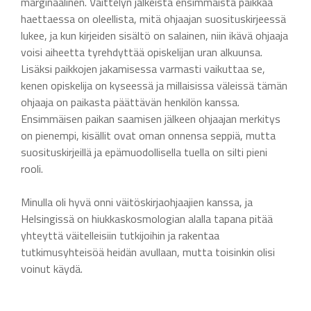
marginaalinen. Väittelyn jälkeistä ensimmäistä paikkaa
haettaessa on oleellista, mitä ohjaajan suosituskirjeessä
lukee, ja kun kirjeiden sisältö on salainen, niin ikävä ohjaaja
voisi aiheetta tyrehdyttää opiskelijan uran alkuunsa.
Lisäksi paikkojen jakamisessa varmasti vaikuttaa se,
kenen opiskelija on kyseessä ja millaisissa väleissä tämän
ohjaaja on paikasta päättävän henkilön kanssa.
Ensimmäisen paikan saamisen jälkeen ohjaajan merkitys
on pienempi, kisällit ovat oman onnensa seppiä, mutta
suosituskirjeillä ja epämuodollisella tuella on silti pieni
rooli.
Minulla oli hyvä onni väitöskirjaohjaajien kanssa, ja
Helsingissä on hiukkaskosmologian alalla tapana pitää
yhteyttä väitelleisiin tutkijoihin ja rakentaa
tutkimusyhteisöä heidän avullaan, mutta toisinkin olisi
voinut käydä.