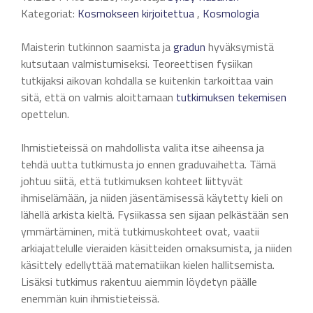
Kategoriat:
Kosmokseen kirjoitettua
,
Kosmologia
Maisterin tutkinnon saamista ja
gradun
hyväksymistä
kutsutaan valmistumiseksi. Teoreettisen fysiikan
tutkijaksi aikovan kohdalla se kuitenkin tarkoittaa vain
sitä, että on valmis aloittamaan
tutkimuksen tekemisen
opettelun.
Ihmistieteissä on mahdollista valita itse aiheensa ja
tehdä uutta tutkimusta jo ennen graduvaihetta. Tämä
johtuu siitä, että tutkimuksen kohteet liittyvät
ihmiselämään, ja niiden jäsentämisessä käytetty kieli on
lähellä arkista kieltä. Fysiikassa sen sijaan pelkästään sen
ymmärtäminen, mitä tutkimuskohteet ovat, vaatii
arkiajattelulle vieraiden käsitteiden omaksumista, ja niiden
käsittely edellyttää matematiikan kielen hallitsemista.
Lisäksi tutkimus rakentuu aiemmin löydetyn päälle
enemmän kuin ihmistieteissä.