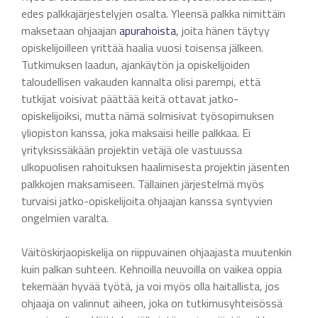
edes palkkajärjestelyjen osalta. Yleensä palkka nimittäin
maksetaan ohjaajan
apurahoista
, joita hänen täytyy
opiskelijoilleen yrittää haalia vuosi toisensa jälkeen.
Tutkimuksen laadun, ajankäytön ja opiskelijoiden
taloudellisen vakauden kannalta olisi parempi, että
tutkijat voisivat päättää keitä ottavat jatko-
opiskelijoiksi, mutta nämä solmisivat työsopimuksen
yliopiston kanssa, joka maksaisi heille palkkaa. Ei
yrityksissäkään projektin vetäjä ole vastuussa
ulkopuolisen rahoituksen haalimisesta projektin jäsenten
palkkojen maksamiseen. Tällainen järjestelmä myös
turvaisi jatko-opiskelijoita ohjaajan kanssa syntyvien
ongelmien varalta.
Väitöskirjaopiskelija on riippuvainen ohjaajasta muutenkin
kuin palkan suhteen. Kehnoilla neuvoilla on vaikea oppia
tekemään hyvää työtä, ja voi myös olla haitallista, jos
ohjaaja on valinnut aiheen, joka on tutkimusyhteisössä