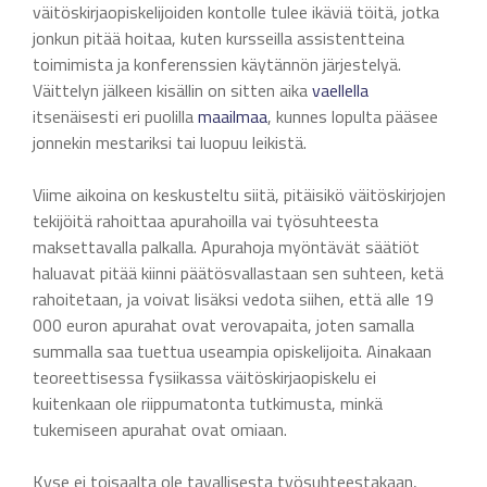
väitöskirjaopiskelijoiden kontolle tulee ikäviä töitä, jotka
jonkun pitää hoitaa, kuten kursseilla assistentteina
toimimista ja konferenssien käytännön järjestelyä.
Väittelyn jälkeen kisällin on sitten aika
vaellella
itsenäisesti eri puolilla
maailmaa
, kunnes lopulta pääsee
jonnekin mestariksi tai luopuu leikistä.
Viime aikoina on keskusteltu siitä, pitäisikö väitöskirjojen
tekijöitä rahoittaa apurahoilla vai työsuhteesta
maksettavalla palkalla. Apurahoja myöntävät säätiöt
haluavat pitää kiinni päätösvallastaan sen suhteen, ketä
rahoitetaan, ja voivat lisäksi vedota siihen, että alle 19
000 euron apurahat ovat verovapaita, joten samalla
summalla saa tuettua useampia opiskelijoita. Ainakaan
teoreettisessa fysiikassa väitöskirjaopiskelu ei
kuitenkaan ole riippumatonta tutkimusta, minkä
tukemiseen apurahat ovat omiaan.
Kyse ei toisaalta ole tavallisesta työsuhteestakaan,