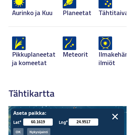
Aurinko ja Kuu
Planeetat
Tähtitaivas
Pikkuplaneetat
Meteorit
Ilmakehän
ja komeetat
ilmiöt
Tähtikartta