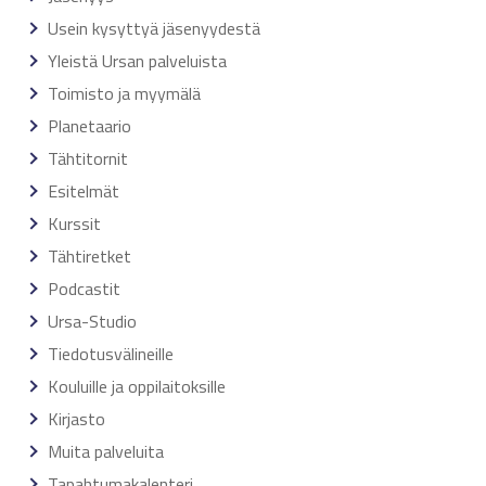
Usein kysyttyä jäsenyydestä
Yleistä Ursan palveluista
Toimisto ja myymälä
Planetaario
Tähtitornit
Esitelmät
Kurssit
Tähtiretket
Podcastit
Ursa-Studio
Tiedotusvälineille
Kouluille ja oppilaitoksille
Kirjasto
Muita palveluita
Tapahtumakalenteri