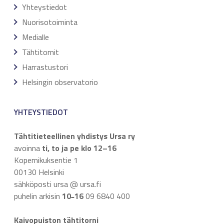
Yhteystiedot
Nuorisotoiminta
Medialle
Tähtitornit
Harrastustori
Helsingin observatorio
YHTEYSTIEDOT
Tähtitieteellinen yhdistys Ursa ry
avoinna
ti, to ja pe klo 12–16
Kopernikuksentie 1
00130 Helsinki
sähköposti ursa @ ursa.fi
puhelin arkisin
10
16
09 6840 400
–
Kaivopuiston tähtitorni