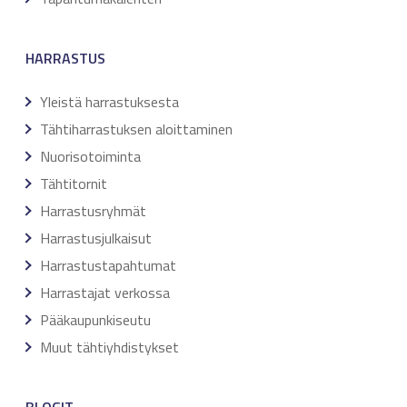
HARRASTUS
Yleistä harrastuksesta
Tähtiharrastuksen aloittaminen
Nuorisotoiminta
Tähtitornit
Harrastusryhmät
Harrastusjulkaisut
Harrastustapahtumat
Harrastajat verkossa
Pääkaupunkiseutu
Muut tähtiyhdistykset
BLOGIT