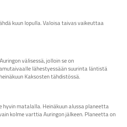
ähdä kuun lopulla. Valoisa taivas vaikeuttaa
uringon välisessä, jolloin se on
mutaivaalle lähestyessään suurinta läntistä
o heinäkuun Kaksosten tähdistössä.
 hyvin matalalla. Heinäkuun alussa planeetta
 vain kolme varttia Auringon jälkeen. Planeetta on