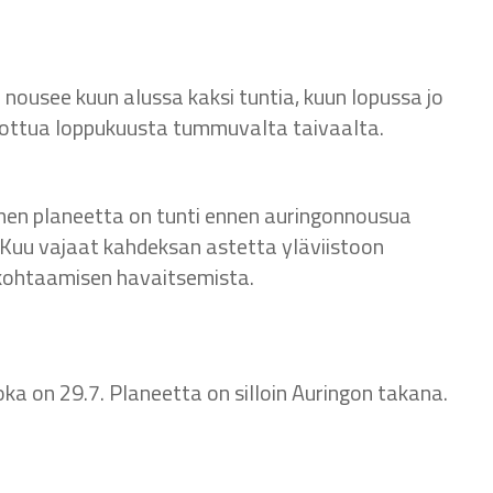
nousee kuun alussa kaksi tuntia, kuun lopussa jo
erottua loppukuusta tummuvalta taivaalta.
nen planeetta on tunti ennen auringonnousua
 Kuu vajaat kahdeksan astetta yläviistoon
kohtaamisen havaitsemista.
 joka on 29.7. Planeetta on silloin Auringon takana.