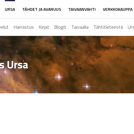
URSA
TÄHDET JA AVARUUS
TAIVAANVAHTI
VERKKOKAUPPA
velut
Harrastus
Kirjat
Blogit
Taivaalla
Tähtitieteestä
Ur
ys Ursa