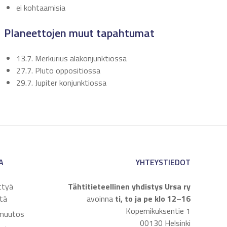
ei kohtaamisia
Planeettojen muut tapahtumat
13.7. Merkurius alakonjunktiossa
27.7. Pluto oppositiossa
29.7. Jupiter konjunktiossa
A
YHTEYSTIEDOT
ttyä
Tähtitieteellinen yhdistys Ursa ry
tä
avoinna
ti, to ja pe klo 12–16
Kopernikuksentie 1
muutos
00130 Helsinki