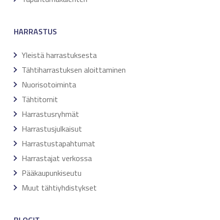
HARRASTUS
Yleistä harrastuksesta
Tähtiharrastuksen aloittaminen
Nuorisotoiminta
Tähtitornit
Harrastusryhmät
Harrastusjulkaisut
Harrastustapahtumat
Harrastajat verkossa
Pääkaupunkiseutu
Muut tähtiyhdistykset
BLOGIT