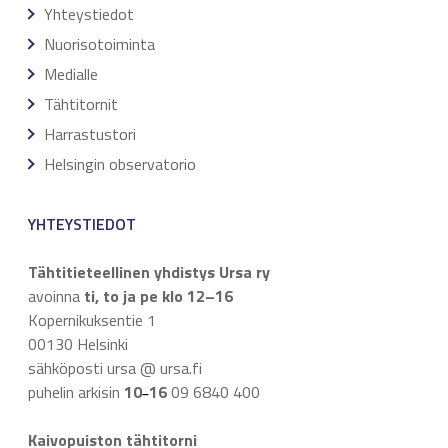
Yhteystiedot
Nuorisotoiminta
Medialle
Tähtitornit
Harrastustori
Helsingin observatorio
YHTEYSTIEDOT
Tähtitieteellinen yhdistys Ursa ry
avoinna
ti, to ja pe klo 12–16
Kopernikuksentie 1
00130 Helsinki
sähköposti ursa @ ursa.fi
puhelin arkisin
10
16
09 6840 400
–
Kaivopuiston tähtitorni