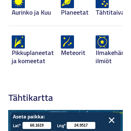
Aurinko ja Kuu
Planeetat
Tähtitaivas
Pikkuplaneetat
Meteorit
Ilmakehän
ja komeetat
ilmiöt
Tähtikartta