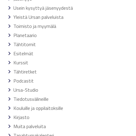
Usein kysyttyä jäsenyydestä
Yleistä Ursan palveluista
Toimisto ja myymälä
Planetaario
Tähtitornit
Esitelmät
Kurssit
Tähtiretket
Podcastit
Ursa-Studio
Tiedotusvälineille
Kouluille ja oppilaitoksille
Kirjasto
Muita palveluita
Tapahtumakalenteri