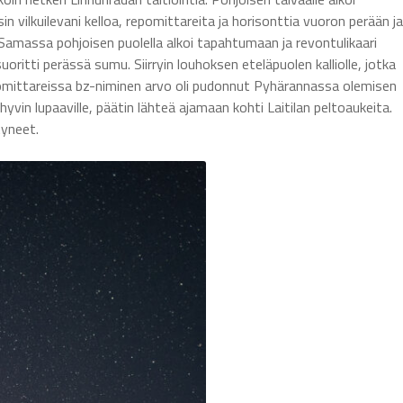
ilkuilevani kelloa, repomittareita ja horisonttia vuoron perään ja
Samassa pohjoisen puolella alkoi tapahtumaan ja revontulikaari
itti perässä sumu. Siirryin louhoksen eteläpuolen kalliolle, jotka
Repomittareissa bz-niminen arvo oli pudonnut Pyhärannassa olemisen
hyvin lupaaville, päätin lähteä ajamaan kohti Laitilan peltoaukeita.
tyneet.