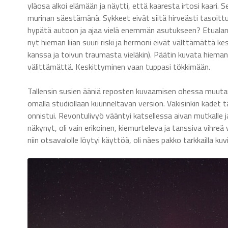
yläosa alkoi elämään ja näytti, että kaaresta irtosi kaari.
murinan säestämänä. Sykkeet eivät siitä hirveästi tasoittun
hypätä autoon ja ajaa vielä enemmän asutukseen? Etualan 
nyt hieman liian suuri riski ja hermoni eivät välttämättä kest
kanssa ja toivun traumasta vieläkin). Päätin kuvata hiema
välittämättä. Keskittyminen vaan tuppasi tökkimään.
Tallensin susien ääniä reposten kuvaamisen ohessa muutam
omalla studiollaan kuunneltavan version. Väkisinkin kädet 
onnistui. Revontulivyö vääntyi katsellessa aivan mutkalle ja 
näkynyt, oli vain erikoinen, kiemurteleva ja tanssiva vihreä
niin otsavalolle löytyi käyttöä, oli näes pakko tarkkailla ku