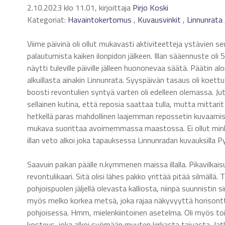
2.10.2023 klo 11.01, kirjoittaja
Pirjo Koski
Kategoriat:
Havaintokertomus
,
Kuvausvinkit
,
Linnunrata
Viime päivinä oli ollut mukavasti aktiviteetteja ystävien se
palautumista kaiken ilonpidon jälkeen. Illan sääennuste oli 5
näytti tuleville päiville jälleen huononevaa säätä. Päätin al
alkuillasta ainakin Linnunrata. Syyspäivän tasaus oli koe
boosti revontulien syntyä varten oli edelleen olemassa. Ju
sellainen kutina, että reposia saattaa tulla, mutta mittarit
hetkellä paras mahdollinen laajemman repossetin kuvaamiseen,
mukava suorittaa avoimemmassa maastossa. Ei ollut minkä
illan veto alkoi joka tapauksessa Linnunradan kuvauksilla P
Saavuin paikan päälle n.kymmenen maissa illalla. Pikavilkai
revontulikaari. Sitä olisi lähes pakko yrittää pitää silmäl
pohjoispuolen jäljellä olevasta kalliosta, niinpä suunnistin
myös melko korkea metsä, joka rajaa näkyvyyttä horisonttiin
pohjoisessa. Hmm, mielenkiintoinen asetelma. Oli myös to
kosteus, joka alkoi syömään muuten kirkasta taivasta. Jatko