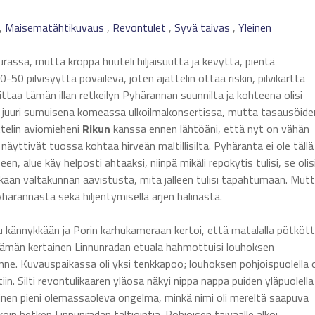
,
Maisematähtikuvaus
,
Revontulet
,
Syvä taivas
,
Yleinen
urassa, mutta kroppa huuteli hiljaisuutta ja kevyttä, pientä
0-50 pilvisyyttä povaileva, joten ajattelin ottaa riskin, pilvikartta
oittaa tämän illan retkeilyn Pyhärannan suunnilta ja kohteena olisi
ttu juuri sumuisena komeassa ulkoilmakonsertissa, mutta tasausöide
ttelin aviomieheni
Rikun
kanssa ennen lähtöäni, että nyt on vähän
 näyttivät tuossa kohtaa hirveän maltillisilta. Pyhäranta ei ole tällä
 alue käy helposti ahtaaksi, niinpä mikäli repokytis tulisi, se olis
än valtakunnan aavistusta, mitä jälleen tulisi tapahtumaan. Mutt
yhärannasta sekä hiljentymisellä arjen hälinästä.
su kännykkään ja Porin karhukameraan kertoi, että matalalla pötkött
lä. Tämän kertainen Linnunradan etuala hahmottuisi louhoksen
 sinne. Kuvauspaikassa oli yksi tenkkapoo; louhoksen pohjoispuolella 
. Silti revontulikaaren yläosa näkyi nippa nappa puiden yläpuolella
inen pieni olemassaoleva ongelma, minkä nimi oli mereltä saapuva
in hetken Linnunradan taltiointia. Pohjoisen taivaalle alkoi