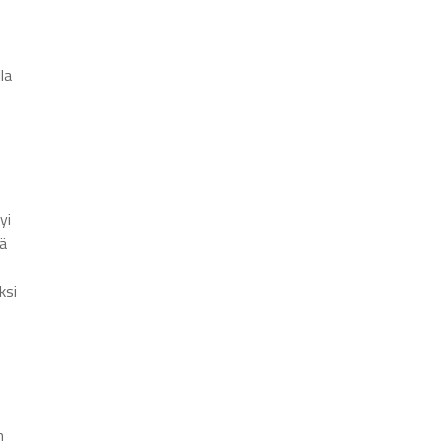
la
yi
sä
ksi
n