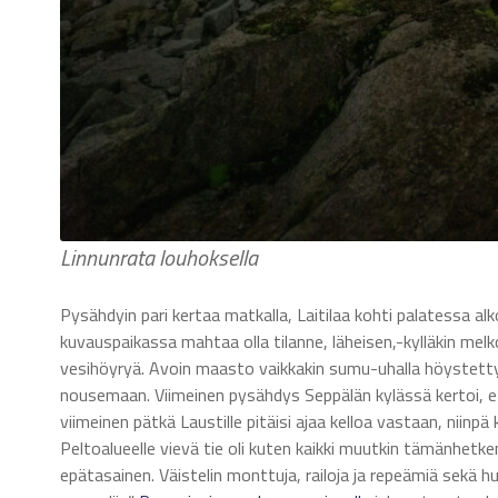
Linnunrata louhoksella
Pysähdyin pari kertaa matkalla, Laitilaa kohti palatessa 
kuvauspaikassa mahtaa olla tilanne, läheisen,-kylläkin melk
vesihöyryä. Avoin maasto vaikkakin sumu-uhalla höystetty
nousemaan. Viimeinen pysähdys Seppälän kylässä kertoi, et
viimeinen pätkä Laustille pitäisi ajaa kelloa vastaan, niin
Peltoalueelle vievä tie oli kuten kaikki muutkin tämänhetken
epätasainen. Väistelin monttuja, railoja ja repeämiä sekä 