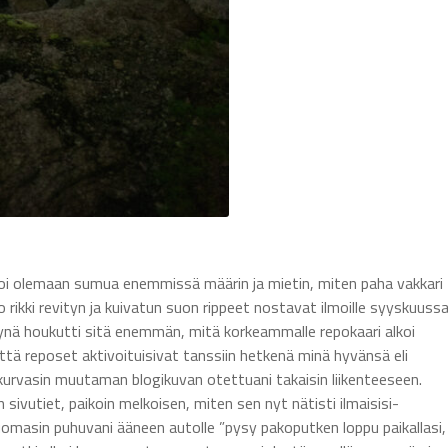
alkoi olemaan sumua enemmissä määrin ja mietin, miten paha vakkari
o rikki revityn ja kuivatun suon rippeet nostavat ilmoille syyskuuss
nä houkutti sitä enemmän, mitä korkeammalle repokaari alkoi
tä reposet aktivoituisivat tanssiin hetkenä minä hyvänsä eli
pä kurvasin muutaman blogikuvan otettuani takaisin liikenteeseen.
 sivutiet, paikoin melkoisen, miten sen nyt nätisti ilmaisisi-
huomasin puhuvani ääneen autolle ”pysy pakoputken loppu paikallasi,