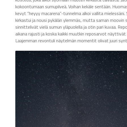
kokoontumaan sumupilveä. Voihan kekäle sentään. Huomasin v
kevyt ”heyyy macarena”-tunnelma alkoi vallita mielessäni. 
kirkastui ja nousi pykälän ylemmäs, mutta saman moovin suor
sinnittelivät vielä sumun yläpuolella ja otin pari kuvaa. 
aikana rajusti ja koska kaikki muutkin reposarvot näyttivät 
Laajemman revontuli näytelmän momentit olivat juuri syn