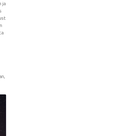
 ja
s
ust
en
ta
an,