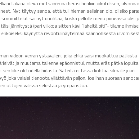
 Selkäni takana oleva metsänreuna heräsi henkiin uikutuksen, ulvonnan
eet. Nyt täytyy sanoa, että tuli hieman sellainen olo, olisiko para
sommittelut sai nyt unohtaa, koska pellolle meno pimeässä olisi j
äisi jännitystä (pari viikkoa sitten kävi ”läheltä piti”- tilanne ihmis
n erikoiseksi käynyttä revontulinäytelmää säännöllisestä ulvomises
an videon verran ystävälleni, joka ehkä saisi muokattua pätkistä
tärisivät ja muutama tallenne epäonnistui, mutta eräs pätkä lopulta
sen liike oli todella hidasta. Säteitä ei tässä kohtaa silmälle juuri
 vyö joka valaisi tienoota yllättävän paljon. Jos ihan suoraan sanota
vien ottojen välissä selustaa ja ympäristöä.