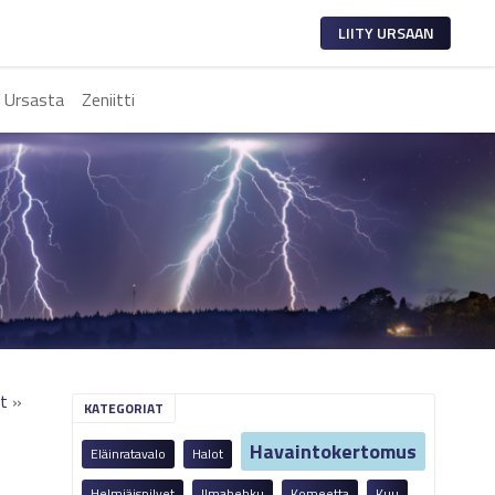
LIITY URSAAN
 Ursasta
Zeniitti
t
»
KATEGORIAT
Havaintokertomus
Eläinratavalo
Halot
Helmiäispilvet
Ilmahehku
Komeetta
Kuu