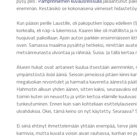
pysy pliis”.
Pamprinniemen kuvausreissulla
jakaantunut pak
enemmän. Kestäisikö se kokonaisena viimeiset hidastetöy
Kun pääsin perille Laustille, oli pakoputken loppu edelleen (!) 
korkealla, eli n.kp-4 lukemissa. Kaaren liike oli maltillista
huojuivat paikoillaan. Ajoin auton parkkiin ensimmäiseen liit
oven. Samassa maailma pysähtyi hetkeksi, nimittäin avate
metsänreunasta ulvontaa ja rähinää. Susia. Ja tällä kertaa ne
Alueen hukat ovat antaneet kuulua itsestään aiemminkin, m
ympäristöstä
lisää
ääniä. Seisoin pimeässä pitäen kiinni ka
megaluokan revontulet ja harmaita kavereita äänestä päät
Hahmotin alkuun yhden äänen, sitten kaksi, seuraavaksi edelli
toimin kuten on neuvottu ja yritin kertoa eläimille kuuluvasti
tunkeutuminen. Ennen kuin sain kohteliaan esittelylauseeni
ulvahduksia. Okei, tämä keino on nyt käytetty. Seuraava? S
Ei siinä ehtinyt ihmettelemään yhtään enempää, terve järki 
karmivia, mutta kuvata voisin aivan rauhassa, kunhan en p