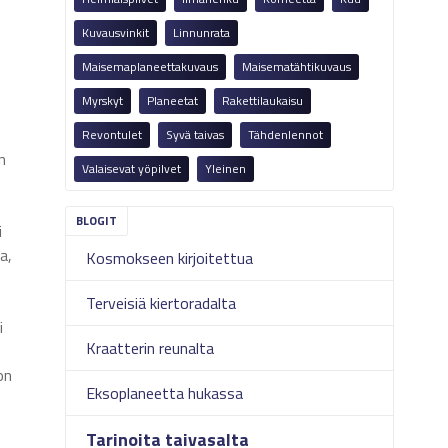
Kuvausvinkit
Linnunrata
Maisemaplaneettakuvaus
Maisematähtikuvaus
Myrskyt
Planeetat
Rakettilaukaisu
Revontulet
Syvä taivas
Tähdenlennot
n
Valaisevat yöpilvet
Yleinen
i
a,
Kosmokseen kirjoitettua
Terveisiä kiertoradalta
i
Kraatterin reunalta
on
Eksoplaneetta hukassa
Tarinoita taivasalta