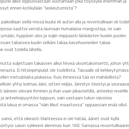
oputki alkoi loppuosastaan vuotamaan joka töyssyllä enemmän ja
ssyt ennen kotikylään ”laskeutumista”?
paikoillaan siellä missä kuului eli auton alla ja revontulikaari oli todel
 ja reposia saattoi verrata laumaan humalaisia mangusteja, ne vain
tymään, hyppäsin ulos ja suljin reippaasti läiskäisten kuskin puolen
ssani takaovea kuulin selkäni takaa kasvihuoneiden takaa
 ovat todella lähellä..
utta suljettuani takaoven alkoi hirveä ulvontakonsertti, johon yht
merasta. Ei hitsinpimpulat ole todellista. Taivaalle oli kehkeytymäs
ellen metsänlaita piukassa. Kuis ihmeessä tää on mahdollista?
siin yhtyi kolmas ääni, sitten neljäs. Jännitys tiivistyi ja seuraava
 ääneen olevani ihminen ja ihan vaan pikavisiitillä, anteeksi reviirille
 ja anteeksipyyntöni loppuun, sain vastaani tukun raivoisia
itä lukua ei omassa ”näin liikut maastossa” oppaassani enää ollut.
sanoi, että oikeasti tilanteessa ei ole hätää, äänet ovat kyllä
yörtyisi saisin sykkeeni alemmas kuin 160. Samassa revontulikaare