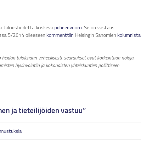
a taloustiedettä koskeva
puheenvuoro
. Se on vastaus
sa 5/2014 olleeseen
kommenttiin
Helsingin Sanomien
kolumnista
 heidän tuloksiaan virheellisesti, seuraukset ovat korkeintaan noloja.
isten hyvinvointiin ja kokonaisten yhteiskuntien poliittiseen
 ja tieteilijöiden vastuu”
ennustuksia