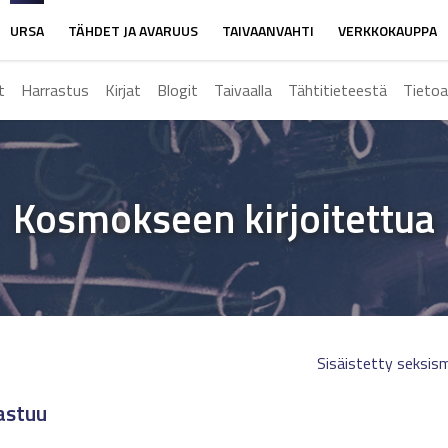
URSA
TÄHDET JA AVARUUS
TAIVAANVAHTI
VERKKOKAUPPA
t
Harrastus
Kirjat
Blogit
Taivaalla
Tähtitieteestä
Tietoa
Kosmokseen kirjoitettua
Sisäistetty seksis
astuu