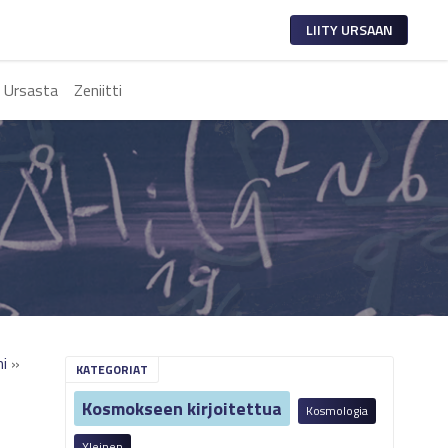
LIITY URSAAN
 Ursasta
Zeniitti
mi
»
KATEGORIAT
Kosmokseen kirjoitettua
Kosmologia
Yleinen