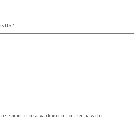
erkitty
*
ähän selaimeen seuraavaa kommentointikertaa varten.