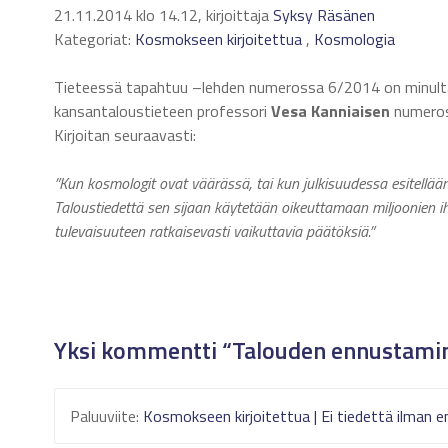
21.11.2014 klo 14.12, kirjoittaja
Syksy Räsänen
Kategoriat:
Kosmokseen kirjoitettua
,
Kosmologia
Tieteessä tapahtuu –lehden numerossa 6/2014 on minult
kansantaloustieteen professori
Vesa Kanniaisen
numeros
Kirjoitan seuraavasti:
”Kun kosmologit ovat väärässä, tai kun julkisuudessa esitellään
Taloustiedettä sen sijaan käytetään oikeuttamaan miljoonien ihm
tulevaisuuteen ratkaisevasti vaikuttavia päätöksiä.”
Yksi kommentti “Talouden ennustaminen
Paluuviite:
Kosmokseen kirjoitettua | Ei tiedettä ilman 