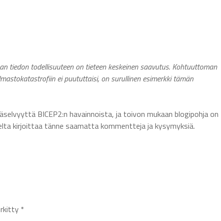
rman tiedon todellisuuteen on tieteen keskeinen saavutus. Kohtuuttoman
mastokatastrofiin ei puututtaisi, on surullinen esimerkki tämän
lisäselvyyttä BICEP2:n havainnoista, ja toivon mukaan blogipohja on
elta kirjoittaa tänne saamatta kommentteja ja kysymyksiä.
erkitty
*