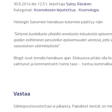
30.6.2014 klo 12.51, kirjoittaja
Syksy Räsänen
Kategoriat:
Kosmokseen kirjoitettua
,
Kosmologia
Helsingin Sanomien heinäkuun kolumnini päättyy näin:
”Siirtymä kuvitelluista ylhäältä annetuista totuuksista epäva
epäilyn esittäminen perustellun epävarmuuden väreissä, jotta il
saavutuksen väärinkäytöstä.”
Blogit ovat lomalla heinäkuun ajan. Elokuussa pitäisi olla 
vaihtunut ja kommentointi toimii taas – tuntuu kummallis
Vastaa
Sähköpostiosoitettasi ei julkaista.
Pakolliset kentät on m