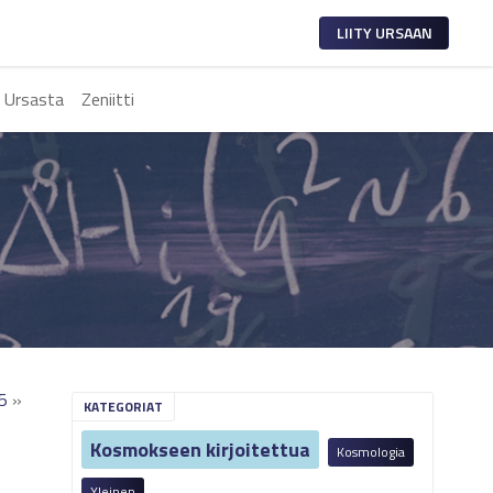
LIITY URSAAN
 Ursasta
Zeniitti
 5
»
KATEGORIAT
Kosmokseen kirjoitettua
Kosmologia
Yleinen