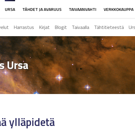
URSA
TÄHDET JA AVARUUS
TAIVAANVAHTI
VERKKOKAUPPA
velut
Harrastus
Kirjat
Blogit
Taivaalla
Tähtitieteestä
Ur
ys Ursa
ää ylläpidetä