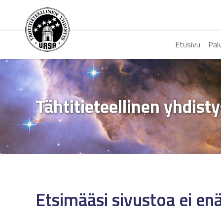
Etusivu
Pal
Tähtitieteellinen yhdist
Etsimääsi sivustoa ei en