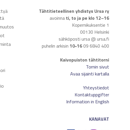
ttyä
Tähtitieteellinen yhdistys Ursa ry
tä
avoinna
ti, to ja pe klo 12–16
Kopernikuksentie 1
muutos
00130 Helsinki
dot
sähköposti ursa @ ursa.fi
iminta
puhelin arkisin
10
16
09 6840 400
–
Kaivopuiston tähtitorni
t
Tornin sivut
ori
Avaa sijainti kartalla
io
Yhteystiedot
Kontaktuppgifter
Information in English
KANAVAT