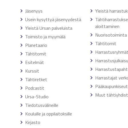
Jäsenyys
Yleistä harrastu
Usein kysyttyä jäsenyydestä
Tähtiharrastuks
aloittaminen
Yleistä Ursan palveluista
Nuorisotoiminta
Toimisto ja myymälä
Tähtitornit
Planetaario
Harrastusryhmä
Tähtitornit
Harrastusjulkais
Esitelmät
Harrastustapah
Kurssit
Harrastajat verk
Tähtiretket
Pääkaupunkiseut
Podcastit
Muut tähtiyhdis
Ursa-Studio
Tiedotusvälineille
Kouluille ja oppilaitoksille
Kirjasto