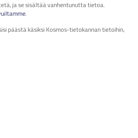
tä, ja se sisältää vanhentunutta tietoa.
ivuiltamme
.
sisi päästä käsiksi Kosmos-tietokannan tietoihin,