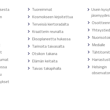
ksesta
Tuoreimmat
Usein kysy
jäsenyydes
en
Kosmokseen kirjoitettua
Osoitteen
Terveisiä kiertoradalta
Yhteystie
Kraatterin reunalta
Nuorisoto
Eksoplaneetta hukassa
t
Medialle
Tarinoita taivasalta
ut
Tähtitorni
Otsikon takana
tumat
Harrastust
Elämän keitaita
ossa
Helsingin
Taivas takapihalla
observator
u
tykset