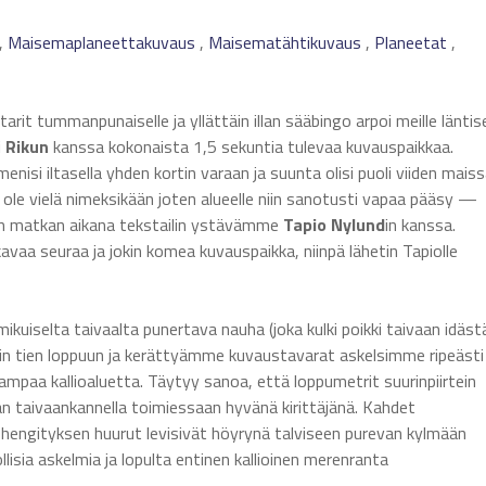
,
Maisemaplaneettakuvaus
,
Maisematähtikuvaus
,
Planeetat
,
arit tummanpunaiselle ja yllättäin illan sääbingo arpoi meille länti
i
Rikun
kanssa kokonaista 1,5 sekuntia tulevaa kuvauspaikkaa.
enisi iltasella yhden kortin varaan ja suunta olisi puoli viiden mais
i ole vielä nimeksikään joten alueelle niin sanotusti vapaa pääsy —
oten matkan aikana tekstailin ystävämme
Tapio Nylund
in kanssa.
kavaa seuraa ja jokin komea kuvauspaikka, niinpä lähetin Tapiolle
ikuiselta taivaalta punertava nauha (joka kulki poikki taivaan idäst
kiin tien loppuun ja kerättyämme kuvaustavarat askelsimme ripeästi
paa kallioaluetta. Täytyy sanoa, että loppumetrit suurinpiirtein
an taivaankannella toimiessaan hyvänä kirittäjänä. Kahdet
 ja hengityksen huurut levisivät höyrynä talviseen purevan kylmään
nnollisia askelmia ja lopulta entinen kallioinen merenranta
.