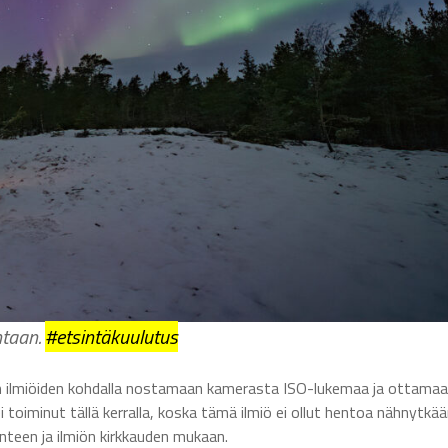
ntaan.
#etsintäkuulutus
n ilmiöiden kohdalla nostamaan kamerasta ISO-lukemaa ja ottama
 toiminut tällä kerralla, koska tämä ilmiö ei ollut hentoa nähnytkää
nteen ja ilmiön kirkkauden mukaan.