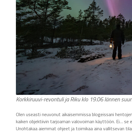
Korkkiruuvi-revontuli ja Riku klo 19.06 lännen suu
Olen useasti neuvonut aikaisemmissa blogeissani hentoje
kaiken objektiivin tarjoaman valovoiman käyttöön. Ei… se ei
Unohtakaa aiemmat ohjeet ja toimikaa aina vallitsevan tila