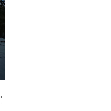
an
n.