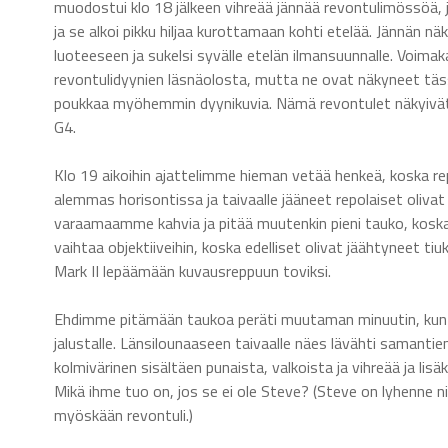
muodostui klo 18 jälkeen vihreää jännää revontulimössöä, jo
ja se alkoi pikku hiljaa kurottamaan kohti etelää. Jännän n
luoteeseen ja sukelsi syvälle etelän ilmansuunnalle. Voimak
revontulidyynien läsnäolosta, mutta ne ovat näkyneet täss
poukkaa myöhemmin dyynikuvia. Nämä revontulet näkyivät to
G4.
Klo 19 aikoihin ajattelimme hieman vetää henkeä, koska repo
alemmas horisontissa ja taivaalle jääneet repolaiset oliva
varaamaamme kahvia ja pitää muutenkin pieni tauko, koska
vaihtaa objektiiveihin, koska edelliset olivat jäähtyneet t
Mark II lepäämään kuvausreppuun toviksi.
Ehdimme pitämään taukoa peräti muutaman minuutin, kun tai
jalustalle. Länsilounaaseen taivaalle näes lävähti samanti
kolmivärinen sisältäen punaista, valkoista ja vihreää ja lis
Mikä ihme tuo on, jos se ei ole Steve? (Steve on lyhenne 
myöskään revontuli.)