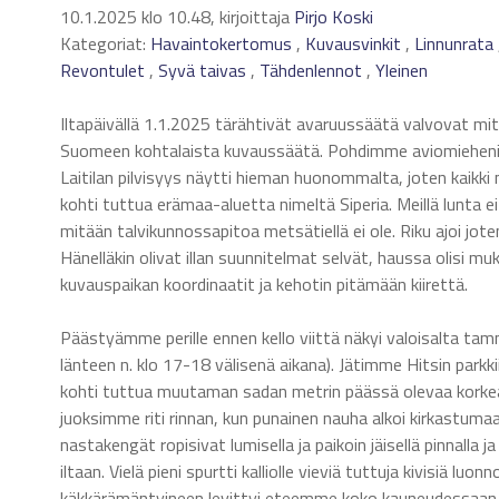
10.1.2025 klo 10.48, kirjoittaja
Pirjo Koski
Kategoriat:
Havaintokertomus
,
Kuvausvinkit
,
Linnunrata
Revontulet
,
Syvä taivas
,
Tähdenlennot
,
Yleinen
Iltapäivällä 1.1.2025 tärähtivät avaruussäätä valvovat mitt
Suomeen kohtalaista kuvaussäätä. Pohdimme aviomiehen
Laitilan pilvisyys näytti hieman huonommalta, joten kaikki m
kohti tuttua erämaa-aluetta nimeltä Siperia. Meillä lunta e
mitään talvikunnossapitoa metsätiellä ei ole. Riku ajoi j
Hänelläkin olivat illan suunnitelmat selvät, haussa olisi mu
kuvauspaikan koordinaatit ja kehotin pitämään kiirettä.
Päästyämme perille ennen kello viittä näkyi valoisalta tamm
länteen n. klo 17-18 välisenä aikana). Jätimme Hitsin park
kohti tuttua muutaman sadan metrin päässä olevaa korkeam
juoksimme riti rinnan, kun punainen nauha alkoi kirkastuma
nastakengät ropisivat lumisella ja paikoin jäisellä pinnalla
iltaan. Vielä pieni spurtti kalliolle vieviä tuttuja kivisiä luo
käkkärämäntyineen levittyi eteemme koko kauneudessaan