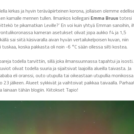
lla kirkas ja hyvin teräväpiirteinen korona, jollaisen olemme edellis
isen kamalle mennen tullen. Ilmankos kollegani
Emma Bruus
totesi
ittekö te pikamatkan Leville?’ En voi kuin yhtyä Emman sanoihin, il
vontulikoronassa kameran asetukset olivat jopa aukko f4 ja 1,5
källä sai siitä käsivaralla aivan hyvän vertailukelpoisen kuvan, niin
 tuskaa, koska pakkasta oli noin -6 °C sään ollessa silti kostea.
pareja todella tarvittiin, sillä joka ilmansuunnassa tapahtui ja isosti
viot olivat todella suuria ja sijaitsivat laajoilla alueilla taivasta. Ja
bababa eli oranssi, outo utupulla tai oikeastaan utupullia monikossa
o 23 jälkeen. Alueet sykkivät ja vaihtoivat paikkaa taivaalla. Parhaa
ia lainaan tähän blogiin. Kiitokset Tapio!