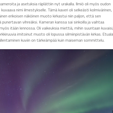
ameroita ja asetuksia räplättiin nyt urakalla. Ilmiö oli myös oudon
n kuvaava nimi ilmestykselle. Tämä kaveri oli selkeästi kolmivärinen,
nen erikoisen näköinen muoto kirkastui niin paljon, että sen
punertavan vihreäksi. Kameran kanssa sai sinkoilla ja vaihtaa
 myös itään lennossa. Oli vaikeuksia miettiä, mihin suuntaan kuvaisi
kiruuvia imitoinut muoto oli lopussa silmiinpistävän kirkas. Etual
tallentaminen kuviin on tärkeämpää kuin maiseman sommittelu.