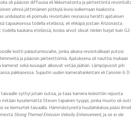
ka oli pääosin diffuusia eli liikkumatonta ja piirteetöntä revontult
äköinen vihreä jättimäinen pötkylä levisi kulkemaan kaakosta
as undulaatio eli poimuilu revontulen reunassa herätti ajatuksen
ä tapauksessa todella etelässä, eli ehkäpä jostain Arizonasta
della kaukana etelässä, koska arvot olivat niinkin hurjat kuin G2
sille koitti palautumisvaihe, jonka aikana revontulikaari putosi
t himmeitä ja pääosin piirteettömiä. Ajatuksena oli nauttia mukaan
 kamerat sekä kuvaajat alkoivat vetää jäähän. Lämpöpussit piti
iukassa pakkasessa. Sujautin uuden kamerahankintani eli Canonin 6 D
vaalle syttyi jotain outoa, ja taas kamera kiskottiin repusta
en mitään kyselemättä Steven tapainen tyyppi, jonka muoto oli outo
äksi se kiemurteli taivaalla. Hämmästyneitä huudahduksia pääsi ilmoil
nimestä
Strong Thermal Emission Velocity Enhancement
, ja se ei ole