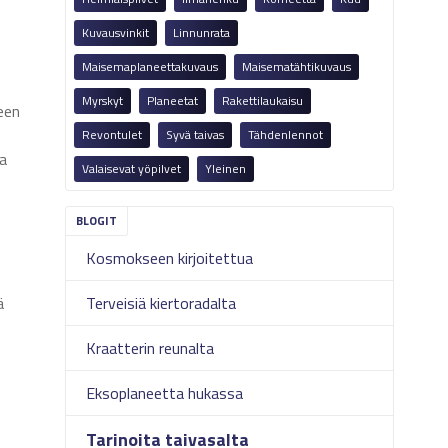
Kuvausvinkit
Linnunrata
Maisemaplaneettakuvaus
Maisematähtikuvaus
Myrskyt
Planeetat
Rakettilaukaisu
seen
Revontulet
Syvä taivas
Tähdenlennot
sa
Valaisevat yöpilvet
Yleinen
Kosmokseen kirjoitettua
ä
Terveisiä kiertoradalta
Kraatterin reunalta
Eksoplaneetta hukassa
Tarinoita taivasalta