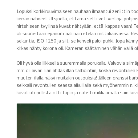
Lopuksi korkkiruuvimaiseen nauhaan ilmaantui zeniittiin tode
kerran nähneet Utsjoella, eli tämä setti veti vertoja pohjo
hirtehiseen tyyliinsä kuvat nähtyään, että ’kappas vaan! Te
oli suorastaan epänormaali näin etelän mittakaavassa. Re
sekuntia, ISO 1250 ja silti se kehveli paloi puhki. Jopa känny
kirkas nähty korona oli. Kameran säätäminen vähän väliä oli
Oli hyvä olla liikkeellä suuremmalla porukalla. Valvovia silmä
mm oli aivan liian ahdas illan taltiointiin, koska revontulien ku
muuten illalla näkyi muitakin outouksia! Jälleen oranssi bar
seikkaili revontulien seassa alkuillalla sekä myöhemmin n. kl
kuvat utupullista otti Tapio ja nätisti ruikkaamalla sain kuv