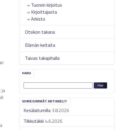
Tuorein kirjoitus
Kirjoittajasta
Arkisto
Otsikon takana
Elämän keitaita
Taivas takapihalla
an
HAKU
 ja
li
VIIMEISIMMÄT ARTIKKELIT
Kesälaitumilla
3.8.2026
Tilkkutäkki
4.6.2026
ta