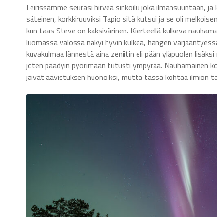
Leirissämme seurasi hirveä sinkoilu joka ilmansuuntaan, ja k
säteinen, korkkiruuviksi Tapio sitä kutsui ja se oli melkoise
kun taas Steve on kaksivärinen. Kierteellä kulkeva nauhamai
luomassa valossa näkyi hyvin kulkea, hangen värjääntyessä 
kuvakulmaa lännestä aina zeniitin eli pään yläpuolen lisäksi
joten päädyin pyörimään tutusti ympyrää. Nauhamainen kork
jäivät aavistuksen huonoiksi, mutta tässä kohtaa ilmiön 