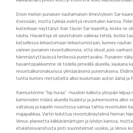
Ensin mielsin punaisen nauhamaisen ilmestyksen Sar-kaare
itsessään, mutta tykkää esiintyä revontulien kanssa. Pidem
kuitenkaan näyttänyt ihan täysin Sar-kaarelta, koska se oli
nauha. Havaintoja oli aavistuksen vaikeaa tehdä, koska taus
katsellessa kirkastumaan kirkastumistaan, kunnes nauhan kes
värinen punainen revontulikorona, että oksat pois vanhast
hämmästyttävässä hetkessä punertavaksi. Punainen näkyi i
havaintopaikkamme oli todella pimeällä alueella, kaukana
revontulikoronakuvissa ylimääräisenä punerruksena. Ehdim
tuntia kunnes metsätieltä alkoi kuulumaan auton ääniä ja 
Kannustimme ”hip huraa” -huudoin kalliota ylöspäin kilpaa
kameroiden määrä alueella lisääntyi ja puheensorina alkoi v
valtaisaa ja kapelin noustessa samaa tahtia revontulien kan
majapaikkaa. Vartin kuluttua revontulinäytelmä hieman hii
Venus-planeetta käkkärämäntyjen ja lyhdyn kanssa, mutta 
etukäteisvaroitusta pisti suunnitelmat uusiksi, ja Venus ku