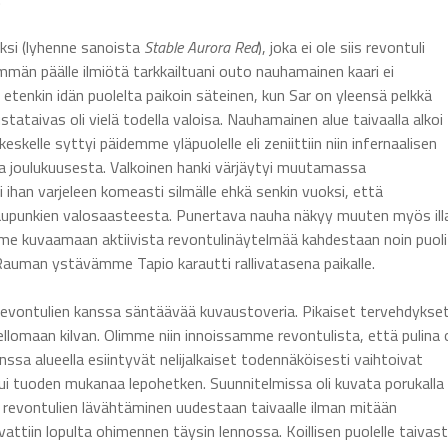
ksi (lyhenne sanoista
Stable Aurora Red
), joka ei ole siis revontuli
män päälle ilmiötä tarkkailtuani outo nauhamainen kaari ei
 etenkin idän puolelta paikoin säteinen, kun Sar on yleensä pelkkä
tataivas oli vielä todella valoisa. Nauhamainen alue taivaalla alkoi
kelle syttyi päidemme yläpuolelle eli zeniittiin niin infernaalisen
a joulukuusesta. Valkoinen hanki värjäytyi muutamassa
han varjeleen komeasti silmälle ehkä senkin vuoksi, että
 kaupunkien valosaasteesta. Punertava nauha näkyy muuten myös ill
me kuvaamaan aktiivista revontulinäytelmää kahdestaan noin puoli
Rauman ystävämme Tapio karautti rallivatasena paikalle.
 revontulien kanssa säntäävää kuvaustoveria. Pikaiset tervehdykset
ellomaan kilvan. Olimme niin innoissamme revontulista, että pulina o
ssa alueella esiintyvät nelijalkaiset todennäköisesti vaihtoivat
pui tuoden mukanaa lepohetken. Suunnitelmissa oli kuvata porukalla
revontulien lävähtäminen uudestaan taivaalle ilman mitään
vattiin lopulta ohimennen täysin lennossa. Koillisen puolelle taivas