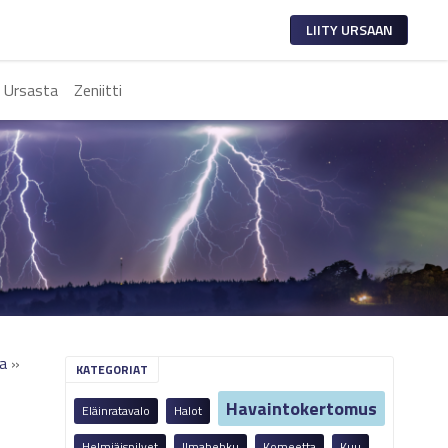
LIITY URSAAN
 Ursasta
Zeniitti
a
»
KATEGORIAT
Havaintokertomus
Eläinratavalo
Halot
Helmiäispilvet
Ilmahehku
Komeetta
Kuu