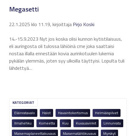
Megasetti
22.1.2025 klo 11.19, kirjoittaja
Pirjo Koski
14.-15.9.2023 Nyt jos koska olisi kunnon kytistilaisuus,
eli auringosta oli tulossa lähiöinä cme joka saattaisi
nostaa illalla ennestään kovia aurinkotuulen lukemia
pykälän ylemmäs, joten syy ulkoilla täyttyisi. Lopulta tuli
lähdettyä…
KATEGORIAT
Eläinratavalo
Halot
Havaintokertomus
Helmiäispilvet
Ilmahehku
Komeetta
Kuu
Kuvausvinkit
Linnunrata
Maisemaplaneettakuvaus
Maisematähtikuvaus
Myrskyt