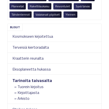
Planeetat
Rakettilaukaisu
Revontulet
Syvä taivas
Tähdenlennot
Valaisevat yöpilvet
Yleinen
Kosmokseen kirjoitettua
Terveisiä kiertoradalta
Kraatterin reunalta
Eksoplaneetta hukassa
Tarinoita taivasalta
Tuorein kirjoitus
Kirjoittajasta
Arkisto