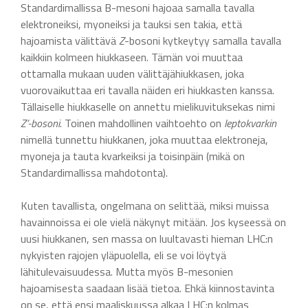
Standardimallissa B-mesoni hajoaa samalla tavalla
elektroneiksi, myoneiksi ja tauksi sen takia, että
hajoamista välittävä
Z
-bosoni kytkeytyy samalla tavalla
kaikkiin kolmeen hiukkaseen. Tämän voi muuttaa
ottamalla mukaan uuden välittäjähiukkasen, joka
vuorovaikuttaa eri tavalla näiden eri hiukkasten kanssa.
Tällaiselle hiukkaselle on annettu mielikuvituksekas nimi
Z’-bosoni
. Toinen mahdollinen vaihtoehto on
leptokvarkin
nimellä tunnettu hiukkanen, joka muuttaa elektroneja,
myoneja ja tauta kvarkeiksi ja toisinpäin (mikä on
Standardimallissa mahdotonta).
Kuten tavallista, ongelmana on selittää, miksi muissa
havainnoissa ei ole vielä näkynyt mitään. Jos kyseessä on
uusi hiukkanen, sen massa on luultavasti hieman LHC:n
nykyisten rajojen yläpuolella, eli se voi löytyä
lähitulevaisuudessa. Mutta myös B-mesonien
hajoamisesta saadaan lisää tietoa. Ehkä kiinnostavinta
on se, että ensi maaliskuussa alkaa LHC:n kolmas