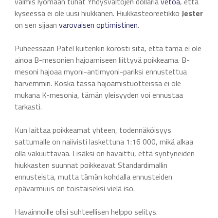
valmis lyömään tuhat Yhdysvaltojen dollaria
vetoa
, että
kyseessä ei ole uusi hiukkanen. Hiukkasteoreetikko
Jester
on sen sijaan
varovaisen optimistinen
.
Puheessaan Patel kuitenkin korosti sitä, että tämä ei ole
ainoa B-mesonien hajoamiseen liittyvä poikkeama. B-
mesoni hajoaa myoni-antimyoni-pariksi ennustettua
harvemmin. Koska tässä hajoamistuotteissa ei ole
mukana K-mesonia, tämän yleisyyden voi ennustaa
tarkasti.
Kun laittaa poikkeamat yhteen, todennäköisyys
sattumalle on naiivisti laskettuna 1:16 000, mikä alkaa
olla vakuuttavaa. Lisäksi on havaittu, että syntyneiden
hiukkasten suunnat poikkeavat Standardimallin
ennusteista, mutta tämän kohdalla ennusteiden
epävarmuus on toistaiseksi vielä iso.
Havainnoille olisi suhteellisen helppo selitys.