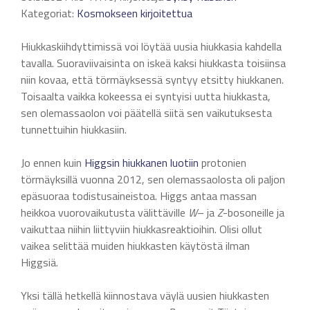
Kategoriat:
Kosmokseen kirjoitettua
Hiukkaskiihdyttimissä voi löytää uusia hiukkasia kahdella
tavalla. Suoraviivaisinta on iskeä kaksi hiukkasta toisiinsa
niin kovaa, että törmäyksessä syntyy etsitty hiukkanen.
Toisaalta vaikka kokeessa ei syntyisi uutta hiukkasta,
sen olemassaolon voi päätellä siitä sen vaikutuksesta
tunnettuihin hiukkasiin.
Jo ennen kuin
Higgsin hiukkanen
luotiin
protonien
törmäyksillä vuonna 2012, sen olemassaolosta oli paljon
epäsuoraa todistusaineistoa. Higgs antaa massan
heikkoa vuorovaikutusta välittäville
W
– ja
Z
-bosoneille ja
vaikuttaa niihin liittyviin hiukkasreaktioihin. Olisi ollut
vaikea selittää muiden hiukkasten käytöstä ilman
Higgsiä.
Yksi tällä hetkellä kiinnostava väylä uusien hiukkasten