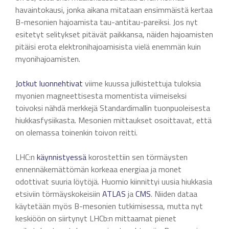
havaintokausi, jonka aikana mitataan ensimmäistä kertaa
B-mesonien hajoamista tau-antitau-pareiksi. Jos nyt
esitetyt selitykset pitävät paikkansa, näiden hajoamisten
pitäisi erota elektronihajoamisista vielä enemmän kuin
myonihajoamisten.
Jotkut luonnehtivat
viime kuussa julkistettuja tuloksia
myonien magneettisesta momentista viimeiseksi
toivoksi nähdä merkkejä Standardimallin tuonpuoleisesta
hiukkasfysiikasta. Mesonien mittaukset osoittavat, että
on olemassa toinenkin toivon reitti.
LHC:n
käynnistyessä
korostettiin sen törmäysten
ennennäkemättömän korkeaa energiaa ja monet
odottivat suuria löytöjä. Huomio kiinnittyi uusia hiukkasia
etsiviin törmäyskokeisiin
ATLAS
ja
CMS
. Niiden dataa
käytetään myös B-mesonien tutkimisessa, mutta nyt
keskiöön on siirtynyt LHCb:n mittaamat pienet