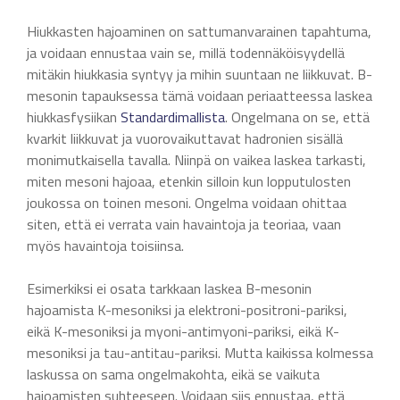
Hiukkasten hajoaminen on sattumanvarainen tapahtuma,
ja voidaan ennustaa vain se, millä todennäköisyydellä
mitäkin hiukkasia syntyy ja mihin suuntaan ne liikkuvat. B-
mesonin tapauksessa tämä voidaan periaatteessa laskea
hiukkasfysiikan
Standardimallista
. Ongelmana on se, että
kvarkit liikkuvat ja vuorovaikuttavat hadronien sisällä
monimutkaisella tavalla. Niinpä on vaikea laskea tarkasti,
miten mesoni hajoaa, etenkin silloin kun lopputulosten
joukossa on toinen mesoni. Ongelma voidaan ohittaa
siten, että ei verrata vain havaintoja ja teoriaa, vaan
myös havaintoja toisiinsa.
Esimerkiksi ei osata tarkkaan laskea B-mesonin
hajoamista K-mesoniksi ja elektroni-positroni-pariksi,
eikä K-mesoniksi ja myoni-antimyoni-pariksi, eikä K-
mesoniksi ja tau-antitau-pariksi. Mutta kaikissa kolmessa
laskussa on sama ongelmakohta, eikä se vaikuta
hajoamisten suhteeseen. Voidaan siis ennustaa, että