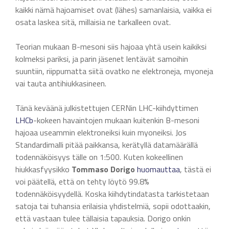
kaikki nämä hajoamiset ovat (lähes) samanlaisia, vaikka ei
osata laskea sitä, millaisia ne tarkalleen ovat.
Teorian mukaan B-mesoni siis hajoaa yhtä usein kaikiksi
kolmeksi pariksi, ja parin jäsenet lentävät samoihin
suuntiin, riippumatta siitä ovatko ne elektroneja, myoneja
vai tauta antihiukkasineen.
Tänä keväänä julkistettujen CERNin LHC-kiihdyttimen
LHCb
-kokeen havaintojen mukaan kuitenkin B-mesoni
hajoaa useammin elektroneiksi kuin myoneiksi. Jos
Standardimalli pitää paikkansa, kerätyllä datamäärällä
todennäköisyys tälle on 1:500. Kuten kokeellinen
hiukkasfyysikko
Tommaso Dorigo
huomauttaa
, tästä ei
voi päätellä, että on tehty löytö 99.8%
todennäköisyydellä. Koska kiihdytindatasta tarkistetaan
satoja tai tuhansia erilaisia yhdistelmiä, sopii odottaakin,
että vastaan tulee tällaisia tapauksia. Dorigo onkin