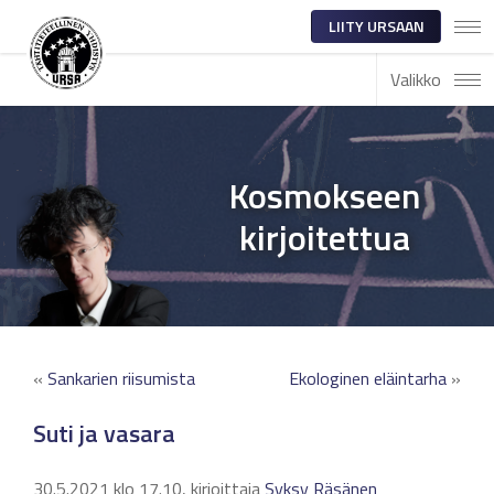
LIITY URSAAN
Valikko
Kosmokseen
kirjoitettua
«
Sankarien riisumista
Ekologinen eläintarha
»
Suti ja vasara
30.5.2021 klo 17.10, kirjoittaja
Syksy Räsänen