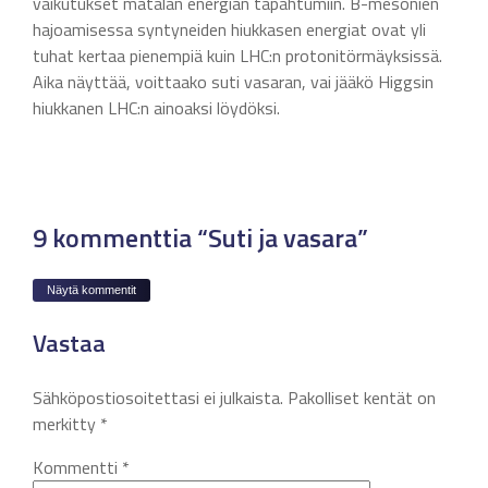
vaikutukset matalan energian tapahtumiin. B-mesonien
hajoamisessa syntyneiden hiukkasen energiat ovat yli
tuhat kertaa pienempiä kuin LHC:n protonitörmäyksissä.
Aika näyttää, voittaako suti vasaran, vai jääkö Higgsin
hiukkanen LHC:n ainoaksi löydöksi.
9 kommenttia “Suti ja vasara”
Näytä kommentit
Vastaa
Sähköpostiosoitettasi ei julkaista.
Pakolliset kentät on
merkitty
*
Kommentti
*