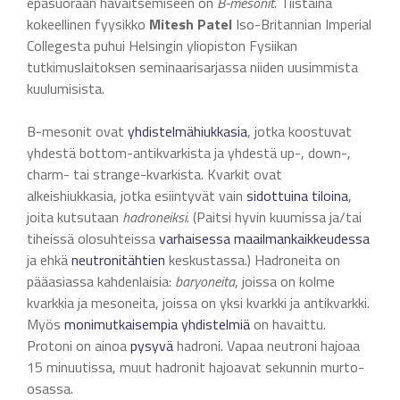
epäsuoraan havaitsemiseen on
B-mesonit
. Tiistaina
kokeellinen fyysikko
Mitesh Patel
Iso-Britannian Imperial
Collegesta puhui Helsingin yliopiston Fysiikan
tutkimuslaitoksen seminaarisarjassa niiden uusimmista
kuulumisista.
B-mesonit ovat
yhdistelmähiukkasia
, jotka koostuvat
yhdestä bottom-antikvarkista ja yhdestä up-, down-,
charm- tai strange-kvarkista. Kvarkit ovat
alkeishiukkasia, jotka esiintyvät vain
sidottuina tiloina
,
joita kutsutaan
hadroneiksi
. (Paitsi hyvin kuumissa ja/tai
tiheissä olosuhteissa
varhaisessa maailmankaikkeudessa
ja ehkä
neutronitähtien
keskustassa.) Hadroneita on
pääasiassa kahdenlaisia:
baryoneita
, joissa on kolme
kvarkkia ja mesoneita, joissa on yksi kvarkki ja antikvarkki.
Myös
monimutkaisempia yhdistelmiä
on havaittu.
Protoni on ainoa
pysyvä
hadroni. Vapaa neutroni hajoaa
15 minuutissa, muut hadronit hajoavat sekunnin murto-
osassa.