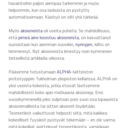
havaintoihin paljon aiempaa tarkemmin ja myös
helpommin, kun osa laskuista on pystytty
automatisoimaan. Käsityö on silti yhä tärkeää.
Myös
aksioneista
oli useita puheita. Se mahdollisuus,
että
pimeä
aine
koostuu
aksioneista
, on kasvattanut
suosiotaan kun aiemman suosikin,
nynnyjen
, kiilto on
himmennyt. Nyt aksioneista ilmestyy noin kymmenen
tieteellistä artikkelia viikossa.
Pääsimme tutustumaan
ALPHA
-laitteiston
prototyyppiin Tukholman yliopiston kellarissa. ALPHA on
yksi useista kokeista, jotka etsivät lävitsemme
mahdollisesti koko ajan matkaavia aksioneja. Ensi
vuosikymmenellä joko suljetaan pois suuri osa lupaavista
aksionimalleista tai sitten aksionit löydetään.
Teoreetikot vaikuttuvat helposti siitä, mitä kaikkea
kokeelliset fyysikot pystyvät tekemään – en ole varma
mitä kokeilijat ajattelevat teoreetikoista, varsinkaan