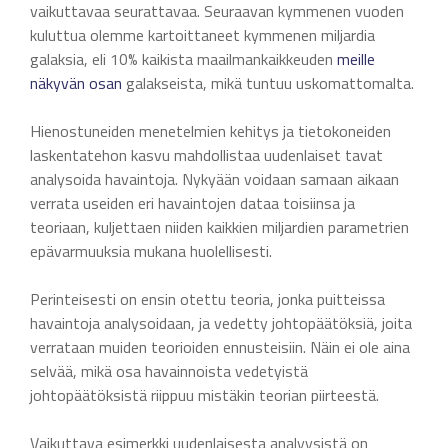
vaikuttavaa seurattavaa. Seuraavan kymmenen vuoden
kuluttua olemme kartoittaneet kymmenen miljardia
galaksia, eli 10% kaikista maailmankaikkeuden
meille
näkyvän osan
galakseista, mikä tuntuu uskomattomalta.
Hienostuneiden menetelmien kehitys ja tietokoneiden
laskentatehon kasvu mahdollistaa uudenlaiset tavat
analysoida havaintoja. Nykyään voidaan samaan aikaan
verrata useiden eri havaintojen dataa toisiinsa ja
teoriaan, kuljettaen niiden kaikkien miljardien parametrien
epävarmuuksia mukana huolellisesti.
Perinteisesti on ensin otettu teoria, jonka puitteissa
havaintoja analysoidaan, ja vedetty johtopäätöksiä, joita
verrataan muiden teorioiden ennusteisiin. Näin ei ole aina
selvää, mikä osa havainnoista vedetyistä
johtopäätöksistä riippuu mistäkin teorian piirteestä.
Vaikuttava esimerkki uudenlaisesta analyysistä on