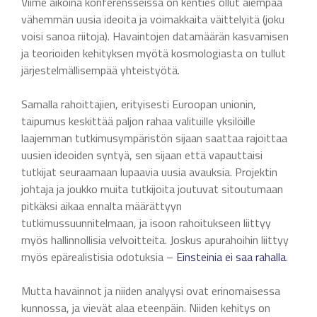
Viime aikoina konferensseissa on kenties ollut aiempaa
vähemmän uusia ideoita ja voimakkaita väittelyitä (joku
voisi sanoa riitoja). Havaintojen datamäärän kasvamisen
ja teorioiden kehityksen myötä kosmologiasta on tullut
järjestelmällisempää yhteistyötä.
Samalla rahoittajien, erityisesti Euroopan unionin,
taipumus keskittää paljon rahaa valituille yksilöille
laajemman tutkimusympäristön sijaan saattaa rajoittaa
uusien ideoiden syntyä, sen sijaan että vapauttaisi
tutkijat seuraamaan lupaavia uusia avauksia. Projektin
johtaja ja joukko muita tutkijoita joutuvat sitoutumaan
pitkäksi aikaa ennalta määrättyyn
tutkimussuunnitelmaan, ja isoon rahoitukseen liittyy
myös hallinnollisia velvoitteita. Joskus apurahoihin liittyy
myös epärealistisia odotuksia –
Einsteinia ei saa rahalla
.
Mutta havainnot ja niiden analyysi ovat erinomaisessa
kunnossa, ja vievät alaa eteenpäin. Niiden kehitys on