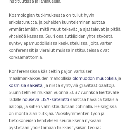
instituutissa ja lähialueella.
Kosmologian tutkimuksesta on tullut hyvin
erikoistunutta, ja puheiden kuunteleminen auttaa
ymmärtämään, mitä muut tekevät ja ajattelevat ja pitää
yhteisöä kasassa. Suuri osa tutkijoiden yhteistyöstä
syntyy epämuodollisissa keskusteluissa, joita varten
konferenssit ja vierailut muissa instituuteissa ovat
korvaamattomia.
Konferenssissa käsiteltiin paljon varhaisen
maailmankaikkeuden mahdollisia
olomuodon muutoksia
ja
kosmisia säikeitä
, ja niistä syntyviä gravitaatioaaltoja.
Suunnitelmien mukaan vuonna 2037 Aurinkoa kiertävälle
radalle
nouseva
LISA-satelliitti
saattaa havaita tällaisia
aaltoja, ja siihen valmistaudutaan tohinalla. Helsingissä
on monta alan tutkijaa. Vuosikymmenten työn ja
tietokoneiden kehityksen seurauksena nykyään
pystytään yhdistämään hiukkasfysiikan teoriat