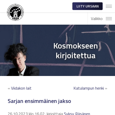
LIITY URSAAN
Valikko
Kosmokseen
kirjoitettua
«
Viidakon lait
Katulampun henki
»
Sarjan ensimmäinen jakso
26.10.2023 klo 16.02, kirjoittaja
Syksy Räsänen