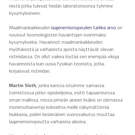
niistä jotka tulevat heidän laboratorioonsa tyhmine
kysymyksineen.
Maailmankaikkeuden
laajenemisnopeuden
tarkka arvo
on
noussut kosmologisten havaintojen isoimmaksi
kysymykseksi. Havainnot maailmankaikkeuden
myöhäisistä ja varhaisista ajoista näyttävät olevan
ristiriidassa. On ollut vaikea löytää sen enempää vikoja
havainnoista kuin uusia fysiikan teorioita, jotka
korjaisivat ristiriidan.
Martin Sloth
, jonka kanssa istuimme samassa
toimistossa jatko-opiskelijoina, esitti tapaamisessa
oman mallinsa, missä pimeän aineen lisäksi on olemassa
monimutkaisempi kokoelma meille näkymättömiä
hiukkasia, joiden keskinäinen vuorovaikutus muuttaa
laajenemisnopeutta varhaisina aikoina.