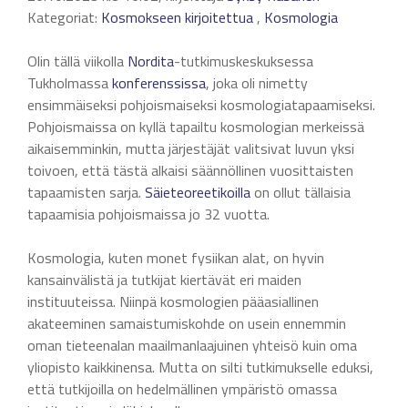
Kategoriat:
Kosmokseen kirjoitettua
,
Kosmologia
Olin tällä viikolla
Nordita
-tutkimuskeskuksessa
Tukholmassa
konferenssissa
, joka oli nimetty
ensimmäiseksi pohjoismaiseksi kosmologiatapaamiseksi.
Pohjoismaissa on kyllä tapailtu kosmologian merkeissä
aikaisemminkin, mutta järjestäjät valitsivat luvun yksi
toivoen, että tästä alkaisi säännöllinen vuosittaisten
tapaamisten sarja.
Säieteoreetikoilla
on ollut tällaisia
tapaamisia pohjoismaissa jo 32 vuotta.
Kosmologia, kuten monet fysiikan alat, on hyvin
kansainvälistä ja tutkijat kiertävät eri maiden
instituuteissa. Niinpä kosmologien pääasiallinen
akateeminen samaistumiskohde on usein ennemmin
oman tieteenalan maailmanlaajuinen yhteisö kuin oma
yliopisto kaikkinensa. Mutta on silti tutkimukselle eduksi,
että tutkijoilla on hedelmällinen ympäristö omassa