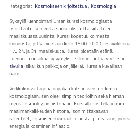
Kategoriat:
Kosmokseen kirjoitettua
,
Kosmologia
Syksyllä luennoimani Ursan kurssi kosmologiasta
osoittautui sen verta suosituksi, että siitä tulee
maaliskuussa uusinta. Kurssi koostuu kolmesta
luennosta, jotka pidetään kello 18.00-20.00 keskiviikkoina
17., 24. ja 31. maaliskuuta. Kurssi pidetään etänä.
Luennoilla on aikaa kysymyksille. Ilmoittautua voi Ursan
sivuilla
(sikäli kun paikkoja on jäljellä). Kurssia kuvaillaan
näin:
Verkkokurssi tarjoaa napakan katsauksen moderniin
kosmologiaan, sen oleellisimpiin teorioihin sekä hieman
myös kosmologian historiaan. Kurssilla käsitellään mm.
maailmankaikkeuden historia, ison mittakaavan
rakenteet, kosmisen mikroaaltotausta, pimeä aine, pimeä
energia ja kosminen inflaatio.