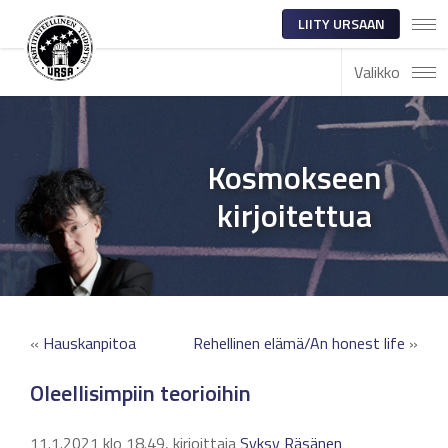
LIITY URSAAN
Valikko
Kosmokseen
kirjoitettua
«
Hauskanpitoa
Rehellinen elämä/An honest life
»
Oleellisimpiin teorioihin
11.1.2021 klo 18.49, kirjoittaja
Syksy Räsänen