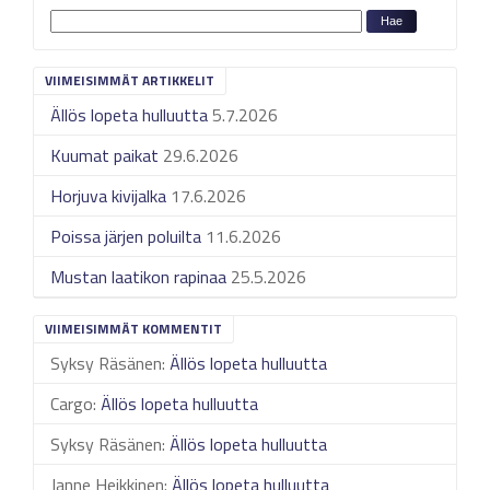
VIIMEISIMMÄT ARTIKKELIT
Ällös lopeta hulluutta
5.7.2026
Kuumat paikat
29.6.2026
Horjuva kivijalka
17.6.2026
Poissa järjen poluilta
11.6.2026
Mustan laatikon rapinaa
25.5.2026
VIIMEISIMMÄT KOMMENTIT
Syksy Räsänen
:
Ällös lopeta hulluutta
Cargo
:
Ällös lopeta hulluutta
Syksy Räsänen
:
Ällös lopeta hulluutta
Janne Heikkinen
:
Ällös lopeta hulluutta