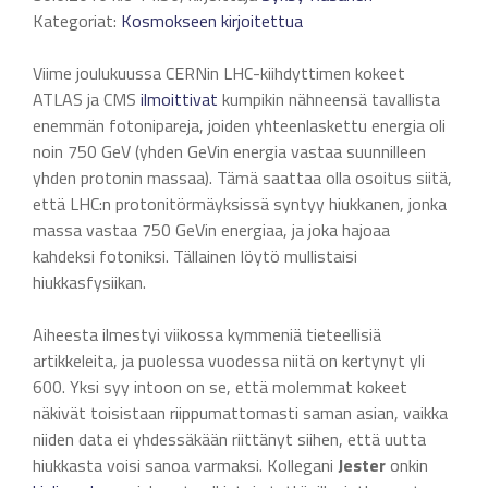
Kategoriat:
Kosmokseen kirjoitettua
Viime joulukuussa CERNin LHC-kiihdyttimen kokeet
ATLAS ja CMS
ilmoittivat
kumpikin nähneensä tavallista
enemmän fotonipareja, joiden yhteenlaskettu energia oli
noin 750 GeV (yhden GeVin energia vastaa suunnilleen
yhden protonin massaa). Tämä saattaa olla osoitus siitä,
että LHC:n protonitörmäyksissä syntyy hiukkanen, jonka
massa vastaa 750 GeVin energiaa, ja joka hajoaa
kahdeksi fotoniksi. Tällainen löytö mullistaisi
hiukkasfysiikan.
Aiheesta ilmestyi viikossa kymmeniä tieteellisiä
artikkeleita, ja puolessa vuodessa niitä on kertynyt yli
600. Yksi syy intoon on se, että molemmat kokeet
näkivät toisistaan riippumattomasti saman asian, vaikka
niiden data ei yhdessäkään riittänyt siihen, että uutta
hiukkasta voisi sanoa varmaksi. Kollegani
Jester
onkin