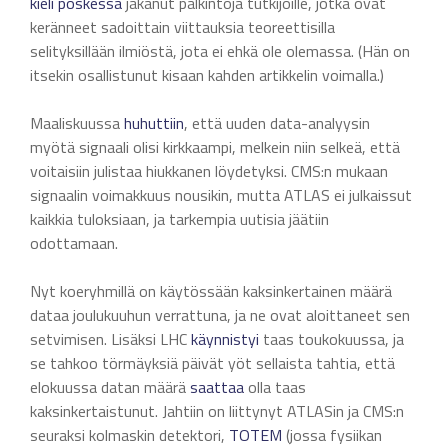
kieli poskessa
jakanut palkintoja tutkijoille, jotka ovat
keränneet sadoittain viittauksia teoreettisilla
selityksillään ilmiöstä, jota ei ehkä ole olemassa. (Hän on
itsekin osallistunut kisaan kahden artikkelin voimalla.)
Maaliskuussa
huhuttiin
, että uuden data-analyysin
myötä signaali olisi kirkkaampi, melkein niin selkeä, että
voitaisiin julistaa hiukkanen löydetyksi. CMS:n mukaan
signaalin voimakkuus nousikin, mutta ATLAS ei julkaissut
kaikkia tuloksiaan, ja tarkempia uutisia jäätiin
odottamaan.
Nyt koeryhmillä on käytössään kaksinkertainen määrä
dataa joulukuuhun verrattuna, ja ne ovat aloittaneet sen
setvimisen. Lisäksi LHC
käynnistyi
taas toukokuussa, ja
se tahkoo törmäyksiä päivät yöt sellaista tahtia, että
elokuussa datan määrä
saattaa
olla taas
kaksinkertaistunut. Jahtiin on liittynyt ATLASin ja CMS:n
seuraksi kolmaskin detektori,
TOTEM
(jossa fysiikan