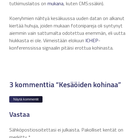
tutkimuslaitos on
mukana
, kuten CMS:ssäkin).
Koeryhmien nähtyä kesäkuussa uuden datan on alkanut
kiertää huhuja, joiden mukaan fotonipareja oli syntynyt
aiemmin vain sattumalta odotettua enemmän, eli uutta
hiukkasta ei ole. Viimeistään elokuun
ICHEP
-
konferenssissa signaalin pitäisi erottua kohinasta.
3 kommenttia “Kesäöiden kohinaa”
Näytä kommentit
Vastaa
Sähköpostiosoitettasi ei julkaista.
Pakolliset kentät on
merkitty
*