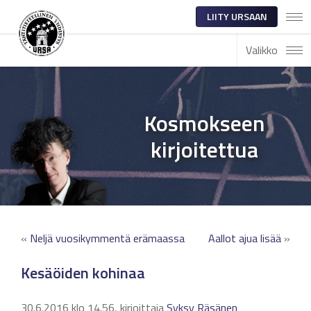
LIITY URSAAN
Valikko
Kosmokseen
kirjoitettua
«
Neljä vuosikymmentä erämaassa
Aallot ajua lisää
»
Kesäöiden kohinaa
30.6.2016 klo 14.56, kirjoittaja
Syksy Räsänen