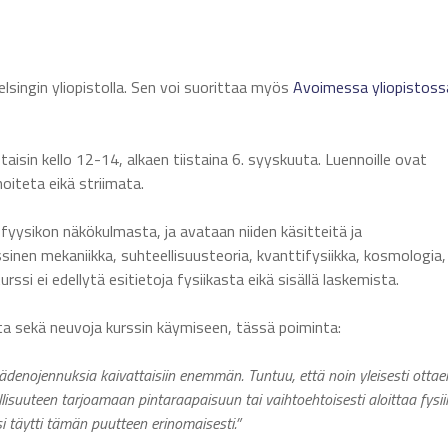
lsingin yliopistolla. Sen voi suorittaa myös
Avoimessa yliopistoss
taisin kello 12-14, alkaen tiistaina 6. syyskuuta. Luennoille ovat
oiteta eikä striimata.
ä fyysikon näkökulmasta, ja avataan niiden käsitteitä ja
inen mekaniikka, suhteellisuusteoria, kvanttifysiikka, kosmologia, 
ssi ei edellytä esitietoja fysiikasta eikä sisällä laskemista.
lta sekä neuvoja kurssin käymiseen, tässä poiminta:
iä kädenojennuksia kaivattaisiin enemmän. Tuntuu, että noin yleisesti ottae
allisuuteen tarjoamaan pintaraapaisuun tai vaihtoehtoisesti aloittaa fysi
i täytti tämän puutteen erinomaisesti.
”