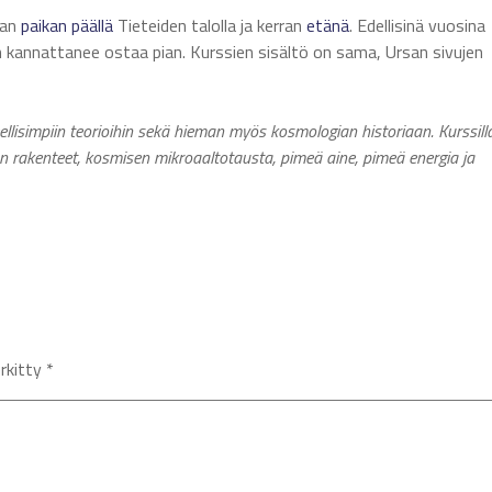
ran
paikan päällä
Tieteiden talolla ja kerran
etänä
. Edellisinä vuosina
in kannattanee ostaa pian. Kurssien sisältö on sama, Ursan sivujen
lisimpiin teorioihin sekä hieman myös kosmologian historiaan. Kurssill
 rakenteet, kosmisen mikroaaltotausta, pimeä aine, pimeä energia ja
erkitty
*