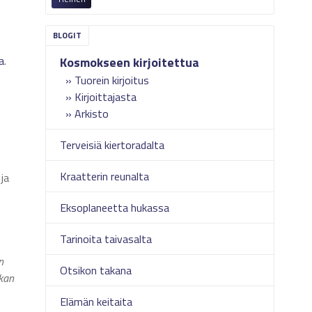
a
.
Kosmokseen kirjoitettua
Tuorein kirjoitus
Kirjoittajasta
Arkisto
Terveisiä kiertoradalta
Kraatterin reunalta
ja
Eksoplaneetta hukassa
Tarinoita taivasalta
n
Otsikon takana
ikan
Elämän keitaita