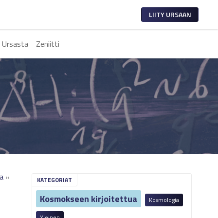
LIITY URSAAN
 Ursasta
Zeniitti
ia
»
KATEGORIAT
Kosmokseen kirjoitettua
Kosmologia
Yleinen