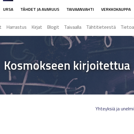
URSA
TÄHDET JA AVARUUS
TAIVAANVAHTI
VERKKOKAUPPA
t
Harrastus
Kirjat
Blogit
Taivaalla
Tähtitieteestä
Tietoa
Kosmokseen kirjoitettua
Yhteyksiä ja unelm