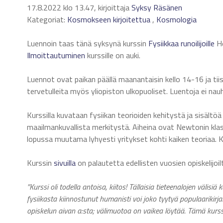
17.8.2022 klo 13.47, kirjoittaja
Syksy Räsänen
Kategoriat:
Kosmokseen kirjoitettua
,
Kosmologia
Luennoin taas tänä syksynä kurssin
Fysiikkaa runoilijoille
He
Ilmoittautuminen
kurssille on auki.
Luennot ovat paikan päällä maanantaisin kello 14-16 ja tiis
tervetulleita myös yliopiston ulkopuoliset. Luentoja ei nauh
Kurssilla kuvataan fysiikan teorioiden kehitystä ja sisältö
maailmankuvallista merkitystä. Aiheina ovat Newtonin klass
lopussa muutama lyhyesti yritykset kohti kaiken teoriaa. Kur
Kurssin
sivuilla
on palautetta edellisten vuosien opiskelijoi
”Kurssi oli todella antoisa, kiitos! Tällaisia tieteenalojen välis
fysiikasta kiinnostunut humanisti voi joko tyytyä populaarikirj
opiskelun aivan a:sta; välimuotoa on vaikea löytää. Tämä kurss