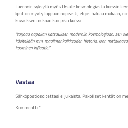
Luennoin syksyllä myös Ursalle kosmologiasta kurssin ker
liput on myyty loppuun nopeasti, eli jos haluaa mukaan, ni
kuvauksen mukaan kumpikin kurssi
”tarjoaa napakan katsauksen moderniin kosmologiaan, sen oleel
käsitellään mm. maailmankaikkeuden historia, ison mittakaavan
kosminen inflaatio.
”
Vastaa
Sähköpostiosoitettasi ei julkaista.
Pakolliset kentät on m
Kommentti
*