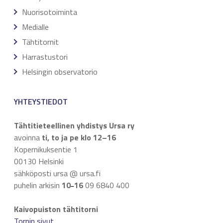
Nuorisotoiminta
Medialle
Tähtitornit
Harrastustori
Helsingin observatorio
YHTEYSTIEDOT
Tähtitieteellinen yhdistys Ursa ry
avoinna
ti, to ja pe klo 12–16
Kopernikuksentie 1
00130 Helsinki
sähköposti ursa @ ursa.fi
puhelin arkisin
10
16
09 6840 400
–
Kaivopuiston tähtitorni
Tornin sivut