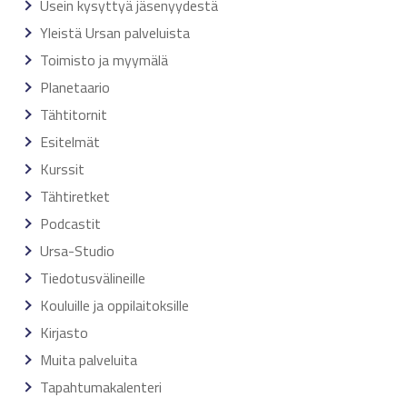
Usein kysyttyä jäsenyydestä
Yleistä Ursan palveluista
Toimisto ja myymälä
Planetaario
Tähtitornit
Esitelmät
Kurssit
Tähtiretket
Podcastit
Ursa-Studio
Tiedotusvälineille
Kouluille ja oppilaitoksille
Kirjasto
Muita palveluita
Tapahtumakalenteri