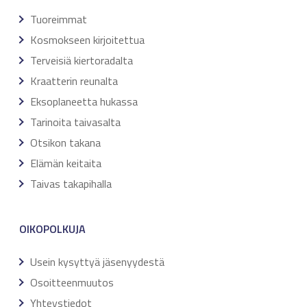
Tuoreimmat
Kosmokseen kirjoitettua
Terveisiä kiertoradalta
Kraatterin reunalta
Eksoplaneetta hukassa
Tarinoita taivasalta
Otsikon takana
Elämän keitaita
Taivas takapihalla
OIKOPOLKUJA
Usein kysyttyä jäsenyydestä
Osoitteenmuutos
Yhteystiedot