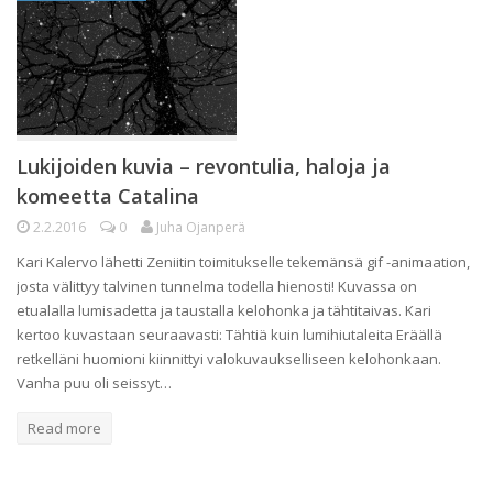
Lukijoiden kuvia – revontulia, haloja ja
komeetta Catalina
2.2.2016
0
Juha Ojanperä
Kari Kalervo lähetti Zeniitin toimitukselle tekemänsä gif -animaation,
josta välittyy talvinen tunnelma todella hienosti! Kuvassa on
etualalla lumisadetta ja taustalla kelohonka ja tähtitaivas. Kari
kertoo kuvastaan seuraavasti: Tähtiä kuin lumihiutaleita Eräällä
retkelläni huomioni kiinnittyi valokuvaukselliseen kelohonkaan.
Vanha puu oli seissyt…
Read more