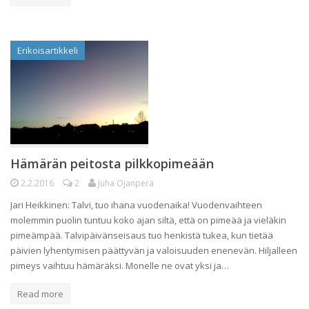
Erikoisartikkeli
Hämärän peitosta pilkkopimeään
2.2.2016
2
Juha Ojanperä
Jari Heikkinen: Talvi, tuo ihana vuodenaika! Vuodenvaihteen
molemmin puolin tuntuu koko ajan siltä, että on pimeää ja vieläkin
pimeämpää. Talvipäivänseisaus tuo henkistä tukea, kun tietää
päivien lyhentymisen päättyvän ja valoisuuden enenevän. Hiljalleen
pimeys vaihtuu hämäräksi. Monelle ne ovat yksi ja…
Read more