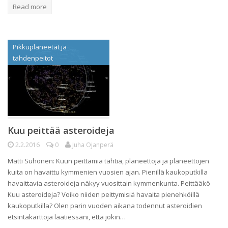
Read more
Pikkuplaneetat ja
tähdenpeitot
Kuu peittää asteroideja
2.2.2016
0
Juha Ojanperä
Matti Suhonen: Kuun peittämiä tähtiä, planeettoja ja planeettojen
kuita on havaittu kymmenien vuosien ajan. Pienillä kaukoputkilla
havaittavia asteroideja näkyy vuosittain kymmenkunta. Peittääkö
Kuu asteroideja? Voiko niiden peittymisiä havaita pienehköillä
kaukoputkilla? Olen parin vuoden aikana todennut asteroidien
etsintäkarttoja laatiessani, että jokin…