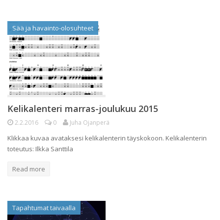
Sää ja havainto-olosuhteet
Kelikalenteri marras-joulukuu 2015
2.2.2016
0
Juha Ojanperä
Klikkaa kuvaa avataksesi kelikalenterin täyskokoon. Kelikalenterin
toteutus: Ilkka Santtila
Read more
Tapahtumat taivaalla