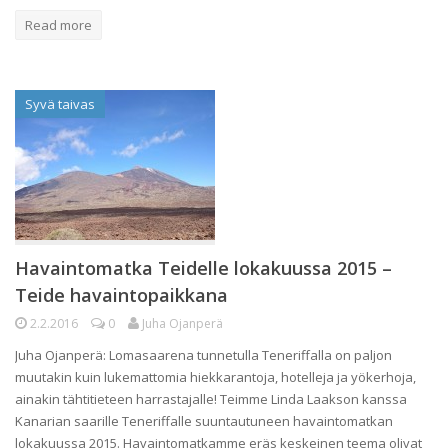
Read more
Syvä taivas
Havaintomatka Teidelle lokakuussa 2015 –
Teide havaintopaikkana
2.2.2016
0
Juha Ojanperä
Juha Ojanperä: Lomasaarena tunnetulla Teneriffalla on paljon
muutakin kuin lukemattomia hiekkarantoja, hotelleja ja yökerhoja,
ainakin tähtitieteen harrastajalle! Teimme Linda Laakson kanssa
Kanarian saarille Teneriffalle suuntautuneen havaintomatkan
lokakuussa 2015. Havaintomatkamme eräs keskeinen teema olivat