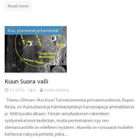
Read more
Kuu, planeetat ja komeetat
Kuun Suora valli
2.2.2016
0
Veikko Mäkelä
Teemu Öhman: Yksi Kuun Tunnetuimmista pinnanmuodoista, Rupes
Recta, on ihastuttanut ja hämmästyttänyt harrastajia ja ammattilaisia
jo 1600-luvulta alkaen. Tämän ainutlaatuisen rakenteen
syntymekanismi tiedetään, mutta perimmäinen syy sen
olemassaololle on edelleen mysteeri. Alueella on runsaasti muitakin
kiehtovia näkyviä piirteitä, jotka…