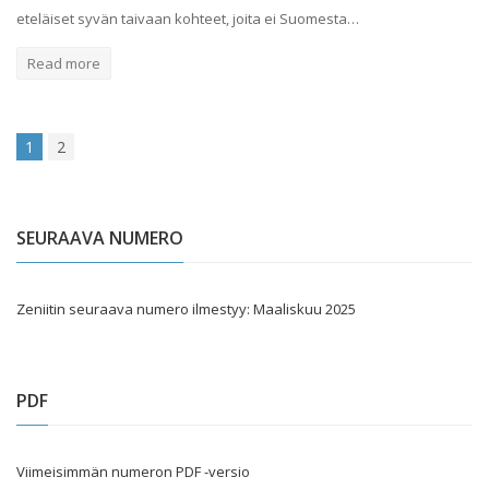
eteläiset syvän taivaan kohteet, joita ei Suomesta…
Read more
1
2
SEURAAVA NUMERO
Zeniitin seuraava numero ilmestyy: Maaliskuu 2025
PDF
Viimeisimmän numeron PDF -versio