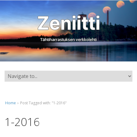
Zeniitti
Tähtiharrastuksen verkkolehti
Home
›
Post Tagged with: "1-2016"
1-2016