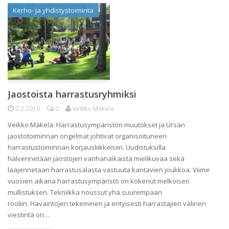
Kerho- ja yhdistystoiminta
Jaostoista harrastusryhmiksi
2.2.2016
0
Veikko Mäkelä
Veikko Mäkelä: Harrastusympäristön muutokset ja Ursan
jaostotoiminnan ongelmat johtivat organisoituneen
harrastustoiminnan korjausliikkeisiin. Uudistuksilla
hälvennetään jaostojen vanhanaikaista mielikuvaa sekä
laajennetaan harrastusalasta vastuuta kantavien joukkoa. Viime
vuosien aikana harrastusympäristö on kokenut melkoisen
mullistuksen. Tekniikka noussut yhä suurempaan
rooliin. Havaintojen tekeminen ja erityisesti harrastajien välinen
viestintä on…