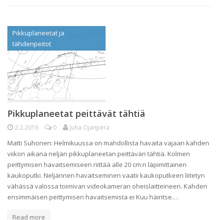
Pikkuplaneetat ja
tähdenpeitot
Pikkuplaneetat peittävät tähtiä
2.2.2016
0
Juha Ojanperä
Matti Suhonen: Helmikuussa on mahdollista havaita vajaan kahden
viikon aikana neljän pikkuplaneetan peittävän tähtiä. Kolmen
peittymisen havaitsemiseen riittää alle 20 cm:n läpimittainen
kaukoputki. Neljännen havaitseminen vaatii kaukoputkeen liitetyn
vähässä valossa toimivan videokameran oheislaitteineen. Kahden
ensimmäisen peittymisen havaitsemista ei Kuu häiritse.…
Read more