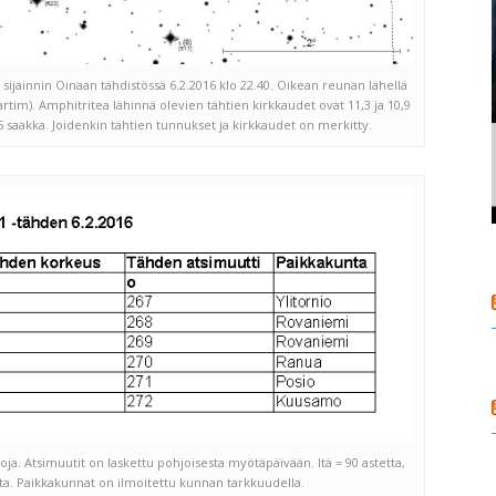
sijainnin Oinaan tähdistössä 6.2.2016 klo 22.40. Oikean reunan lähellä
tim). Amphitritea lähinnä olevien tähtien kirkkaudet ovat 11,3 ja 10,9
5 saakka. Joidenkin tähtien tunnukset ja kirkkaudet on merkitty.
ja. Atsimuutit on laskettu pohjoisesta myötäpäivään. Itä = 90 astetta,
etta. Paikkakunnat on ilmoitettu kunnan tarkkuudella.