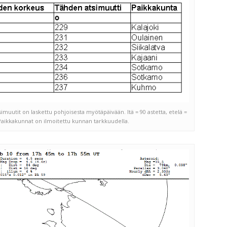
simuutit on laskettu pohjoisesta myötäpäivään. Itä = 90 astetta, etelä =
. Paikkakunnat on ilmoitettu kunnan tarkkuudella.