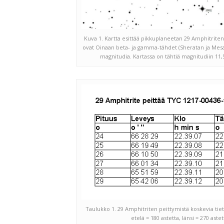
Kuva 1. Kartta esittää pikkuplaneetan 29 Amphitriten 
ovat Oinaan beta- ja gamma-tähdet (Sheratan ja Mesar
magnitudia. Kartassa on tähtiä magnitudiin 11,
Taulukko 1. 29 Amphitriten peittymistä koskevia tieto
etelä = 180 astetta, länsi = 270 ast