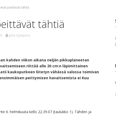
etat peittävät tähtiä
edotusvälineille
Paikallisyhdistykset
Taivas takapihalla
uluille ja päiväkodeille
eittävät tähtiä
ita palveluita
0
Juha Ojanperä
pahtumakalenteri
aan kahden viikon aikana neljän pikkuplaneetan
aitsemiseen riittää alle 20 cm:n läpimittainen
atii kaukoputkeen liitetyn vähässä valossa toimivan
 ensimmäisen peittymisen havaitsemista ei Kuu
ite 6. helmikuuta kello 22.39.07 (taulukko 1). Tähden ja