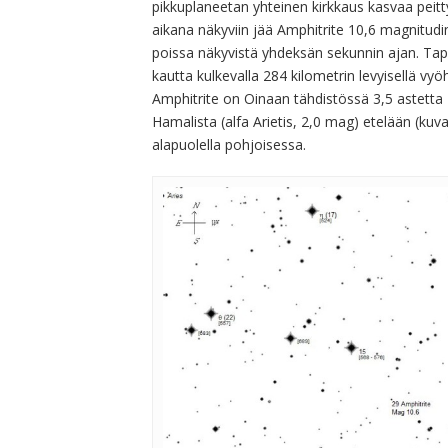
pikkuplaneetan yhteinen kirkkaus kasvaa peitt
aikana näkyviin jää Amphitrite 10,6 magnitudin
poissa näkyvistä yhdeksän sekunnin ajan. T
kautta kulkevalla 284 kilometrin levyisellä vyö
Amphitrite on Oinaan tähdistössä 3,5 astetta 
Hamalista (alfa Arietis, 2,0 mag) etelään (kuva
alapuolella pohjoisessa.