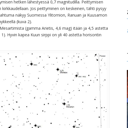
ymisen hetken lähestyessä 0,7 magnitudilla. Peittymisen
 kirkkaudellaan. Jos peittyminen on keskeinen, tähti pysyy
apahtuma näkyy Suomessa Ylitornion, Ranuan ja Kuusamon
hykkeellä (kuva 2).
Mesartimista (gamma Arietis, 4,6 mag) itään ja 4,5 astetta
 1). Hyvin kapea Kuun sirppi on yli 40 astetta horisontin