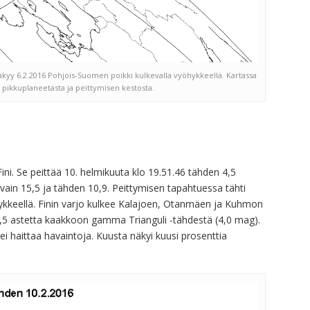
kyy 6.2.2016 Pohjois-Suomen poikki kulkevalla vyöhykkeellä. Kartassa
 pikkuplaneetasta ja peittymisen kestosta.
i. Se peittää 10. helmikuuta klo 19.51.46 tähden 4,5
n vain 15,5 ja tähden 10,9. Peittymisen tapahtuessa tähti
hykkeellä. Finin varjo kulkee Kalajoen, Otanmäen ja Kuhmon
 4,5 astetta kaakkoon gamma Trianguli -tähdestä (4,0 mag).
i haittaa havaintoja. Kuusta näkyi kuusi prosenttia