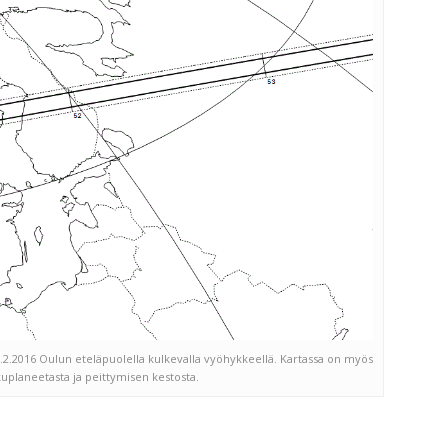
.2.2016 Oulun eteläpuolella kulkevalla vyöhykkeellä. Kartassa on myös
kuplaneetasta ja peittymisen kestosta.