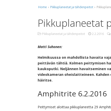
Home
›
Pikkuplaneetat ja tähdenpeitot
›
Pikkuplane
Ti
Ko
Pikkuplaneetat p
Mu
Pikkuplaneetat ja tähdenpeitot
2.2.2016
Ta
Matti Suhonen:
Helmikuussa on mahdollista havaita vaj
peittävän tähtiä. Kolmen peittymisen hav
kaukoputki. Neljännen havaitseminen va
videokameran oheislaitteineen. Kahden
häiritse.
Amphitrite 6.2.2016
Peittymiset aloittaa pikkuplaneetta 29 Amphitr