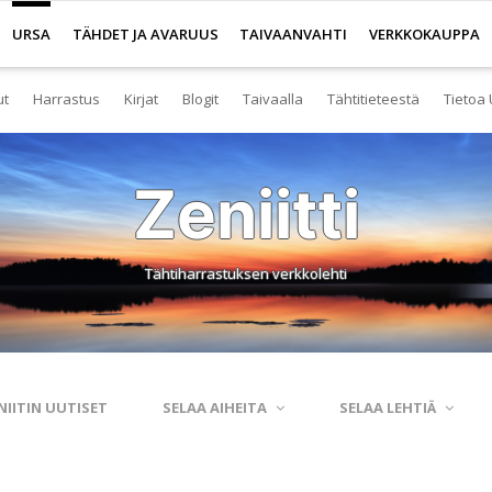
URSA
TÄHDET JA AVARUUS
TAIVAANVAHTI
VERKKOKAUPPA
ut
Harrastus
Kirjat
Blogit
Taivaalla
Tähtitieteestä
Tietoa 
senyys
Yleistä harrastuksesta
Kirjakauppa
Tuoreimmat
Tähtitaivas
Tietoa tähtitiete
Yl
Zeniitti
eistä Ursan palveluista
Nuorisotoiminta
Kaukoputkikauppa
Kosmokseen kirjoitettua
Tähtikartta
Usein kysyttyä
Hal
imisto
Tähtitornit
Terveisiä kiertoradalta
Tähtikartta classic
Aurinkokuntamall
Ta
Tähtiharrastuksen verkkolehti
rjasto
Harrastusryhmät
Kraatterin reunalta
Havaintopaikat
Aurinkokelloveis
Av
anetaario
Harrastusjulkaisut
Eksoplaneetta hukassa
Taivaan havaitseminen
Tietokantoja ja 
Esi
htitornit
Harrastustapahtumat
Tarinoita taivasalta
Taivaanvahti-palvelu
Tähtitieteestä mu
Ku
NIITIN UUTISET
SELAA AIHEITA
SELAA LEHTIÄ
itelmät
Harrastajat verkossa
Otsikon takana
His
rssit
Pääkaupunkiseutu
Elämän keitaita