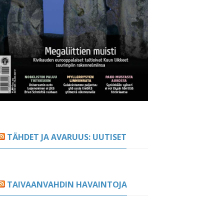
TÄHDET JA AVARUUS: UUTISET
TAIVAANVAHDIN HAVAINTOJA