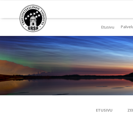
Palvel
Etusivu
Jä
Yl
To
Ki
Pl
Tä
ETUSIVU
ZE
Es
Ku