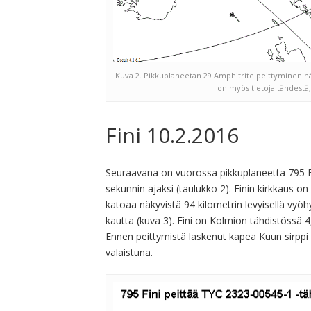
Kuva 2. Pikkuplaneetan 29 Amphitrite peittyminen nä
on myös tietoja tähdestä,
Fini 10.2.2016
Seuraavana on vuorossa pikkuplaneetta 795 Fin
sekunnin ajaksi (taulukko 2). Finin kirkkaus o
katoaa näkyvistä 94 kilometrin levyisellä vyö
kautta (kuva 3). Fini on Kolmion tähdistössä
Ennen peittymistä laskenut kapea Kuun sirppi e
valaistuna.