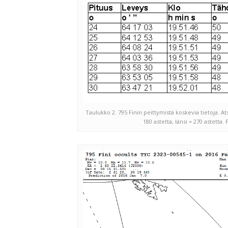
Taulukko 2. 795 Finin peittymistä koskevia tietoja. At
180 astetta, länsi = 270 astetta