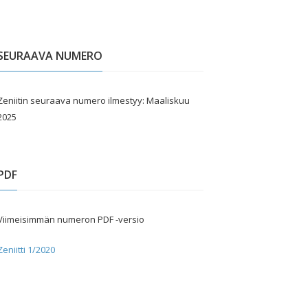
SEURAAVA NUMERO
Zeniitin seuraava numero ilmestyy: Maaliskuu
2025
PDF
Viimeisimmän numeron PDF -versio
Zeniitti 1/2020