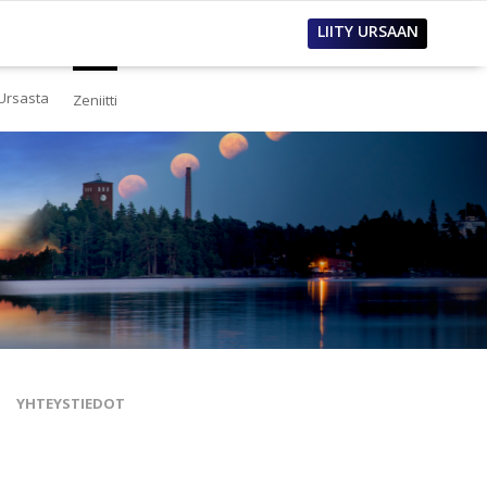
LIITY URSAAN
Ursasta
Zeniitti
estä
eistä Ursasta
linto
i
lous
tos
oimet työpaikat
sanastoja
tteet ja raportit
ualla
nnianosoitukset
YHTEYSTIEDOT
toria