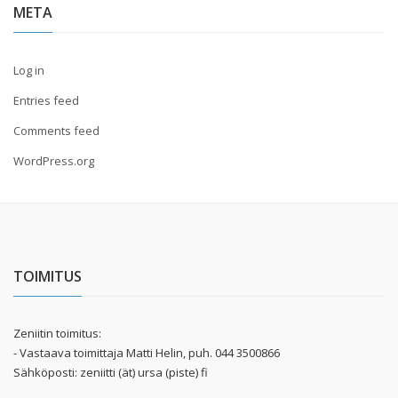
META
Log in
Entries feed
Comments feed
WordPress.org
TOIMITUS
Zeniitin toimitus:
- Vastaava toimittaja Matti Helin, puh. 044 3500866
Sähköposti: zeniitti (ät) ursa (piste) fi