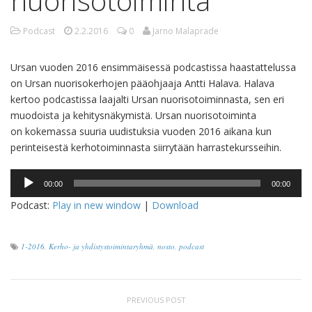
nuorisotoiminta
Podcast
2.2.2016
0
Jarno Malaprade
Ursan vuoden 2016 ensimmäisessä podcastissa haastattelussa
on Ursan nuorisokerhojen pääohjaaja Antti Halava. Halava
kertoo podcastissa laajalti Ursan nuorisotoiminnasta, sen eri
muodoista ja kehitysnäkymistä. Ursan nuorisotoiminta
on kokemassa suuria uudistuksia vuoden 2016 aikana kun
perinteisestä kerhotoiminnasta siirrytään harrastekursseihin.
Audio
00:00
00:00
Player
Podcast:
Play in new window
|
Download
1-2016
,
Kerho- ja yhdistystoimintaryhmä
,
nosto
,
podcast
PREVIOUS POST