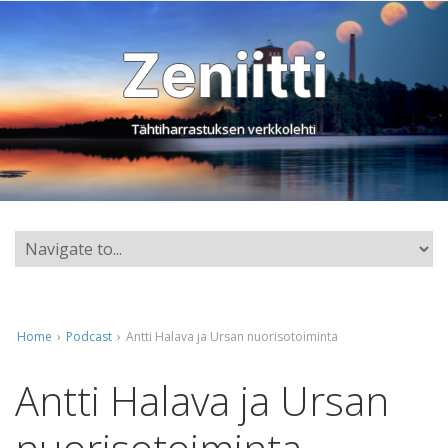
Zeniitti
Tähtiharrastuksen verkkolehti
Home
›
Podcast
›
Antti Halava ja Ursan nuorisotoiminta
Antti Halava ja Ursan