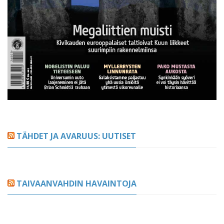
TÄHDET JA AVARUUS: UUTISET
TAIVAANVAHDIN HAVAINTOJA