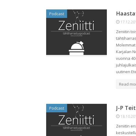
Haastat
Podcast
17.12.20
Zeniitin t
tähtiharra
Molemmat o
Karjalan N
vuonna 40-
juhlajulka
uutinen Et
Read mo
J-P Tei
Podcast
18.10.20
Zeniitin e
keskustell