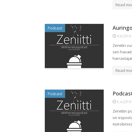
Read mo
Auring
Podcast
9.6.2016
Zeniitin v
sen havait
harrastajat
Read mo
Podcast
Podcast
5.4.2016
Zeniittin 
on espoola
Astrobinis