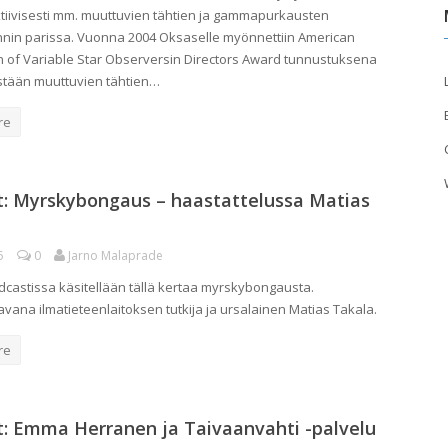
ktiivisesti mm. muuttuvien tähtien ja gammapurkausten
nin parissa. Vuonna 2004 Oksaselle myönnettiin American
n of Variable Star Observersin Directors Award tunnustuksena
stään muuttuvien tähtien…
re
t: Myrskybongaus – haastattelussa Matias
5
0
Jarno Malaprade
odcastissa käsitellään tällä kertaa myrskybongausta.
avana ilmatieteenlaitoksen tutkija ja ursalainen Matias Takala.
re
: Emma Herranen ja Taivaanvahti -palvelu