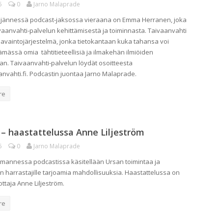
5
0
Jarno Malaprade
eljännessä podcast-jaksossa vieraana on Emma Herranen, joka
vaanvahti-palvelun kehittämisestä ja toiminnasta. Taivaanvahti
avaintojärjestelmä, jonka tietokantaan kuka tahansa voi
ämässä omia tähtitieteellisiä ja ilmakehän ilmiöiden
an. Taivaanvahti-palvelun löydät osoitteesta
nvahti.fi. Podcastin juontaa Jarno Malaprade.
re
 – haastattelussa Anne Liljeström
5
0
Jarno Malaprade
olmannessa podcastissa käsitellään Ursan toimintaa ja
n harrastajille tarjoamia mahdollisuuksia. Haastattelussa on
ttaja Anne Liljeström.
re