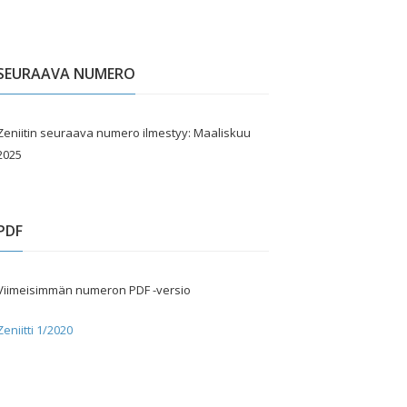
SEURAAVA NUMERO
Zeniitin seuraava numero ilmestyy: Maaliskuu
2025
PDF
Viimeisimmän numeron PDF -versio
Zeniitti 1/2020