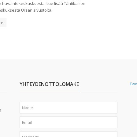
on havaintokeskusksesta. Lue lisää Tähtikallion
skuksesta Ursan sivustolta.
re
YHTEYDENOTTOLOMAKE
Twe
6