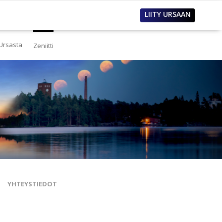
LIITY URSAAN
Ursasta
Zeniitti
estä
eistä Ursasta
linto
i
lous
tos
oimet työpaikat
sanastoja
tteet ja raportit
ualla
nnianosoitukset
YHTEYSTIEDOT
toria