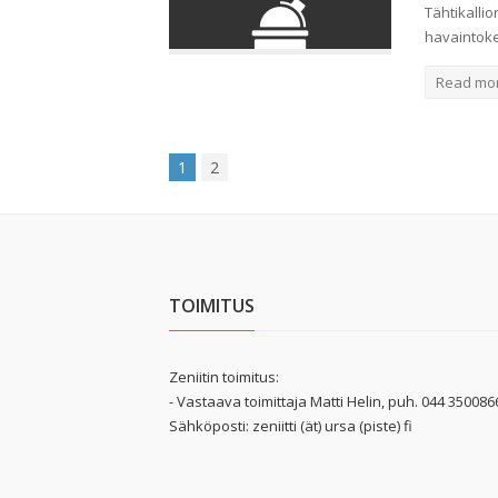
Tähtikalli
havaintoke
Read mo
1
2
TOIMITUS
Zeniitin toimitus:
- Vastaava toimittaja Matti Helin, puh. 044 350086
Sähköposti: zeniitti (ät) ursa (piste) fi