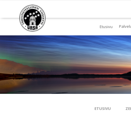
Palvel
Etusivu
Jä
Yl
To
Ki
Pl
Tä
ETUSIVU
ZE
Es
Ku