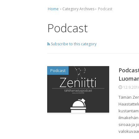
Home
› Category Archives ›
Podcast
Ti
Ko
Podcast
Mu
Subscribe to this category
Ta
Podcast
Podcast
Luoman
12.9.201
Tämän Zeni
Haastattel
kustantama
ilmakehän 
siroaa ja 
valokuva