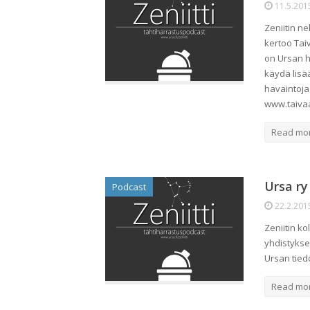
11.5.201
Zeniitin n
kertoo Tai
on Ursan h
käydä lisä
havaintoja
www.taivaa
Read mo
Ursa ry
Podcast
22.2.201
Zeniitin k
yhdistykse
Ursan tiedo
Read mo