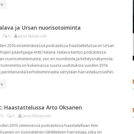
re
alava ja Ursan nuorisotoiminta
0
Jarno Malaprade
den 2016 ensimmäisessä podcastissa haastattelussa on Ursan
hojen pääohjaaja Antti Halava. Halava kertoo podcastissa
rsan nuorisotoiminnasta, sen eri muodoista ja kehitysnäkymistä.
isotoiminta on kokemassa suuria uudistuksia vuoden 2016
 perinteisestä kerhotoiminnasta siirrytään harrastekursseihin.
re
t: Haastattelussa Arto Oksanen
15
0
Jarno Malaprade
uoden 2015 viimeisessä podcastissa haastatellaan Arto
ksanen on suomalainen tähtitieteen harrastaja, joka on