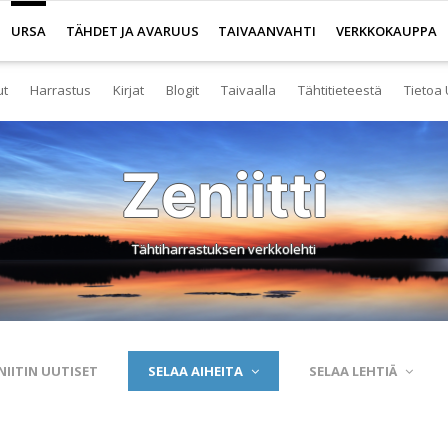
URSA
TÄHDET JA AVARUUS
TAIVAANVAHTI
VERKKOKAUPPA
ut
Harrastus
Kirjat
Blogit
Taivaalla
Tähtitieteestä
Tietoa 
senyys
Yleistä harrastuksesta
Kirjakauppa
Tuoreimmat
Tähtitaivas
Tietoa tähtitiete
Yl
Zeniitti
eistä Ursan palveluista
Nuorisotoiminta
Kaukoputkikauppa
Kosmokseen kirjoitettua
Tähtikartta
Usein kysyttyä
Hal
imisto
Tähtitornit
Terveisiä kiertoradalta
Tähtikartta classic
Aurinkokuntamall
Ta
Tähtiharrastuksen verkkolehti
rjasto
Harrastusryhmät
Kraatterin reunalta
Havaintopaikat
Aurinkokelloveis
Av
anetaario
Harrastusjulkaisut
Eksoplaneetta hukassa
Taivaan havaitseminen
Tietokantoja ja 
Esi
htitornit
Harrastustapahtumat
Tarinoita taivasalta
Taivaanvahti-palvelu
Tähtitieteestä mu
Ku
NIITIN UUTISET
SELAA AIHEITA
SELAA LEHTIÄ
itelmät
Harrastajat verkossa
Otsikon takana
His
rssit
Pääkaupunkiseutu
Elämän keitaita