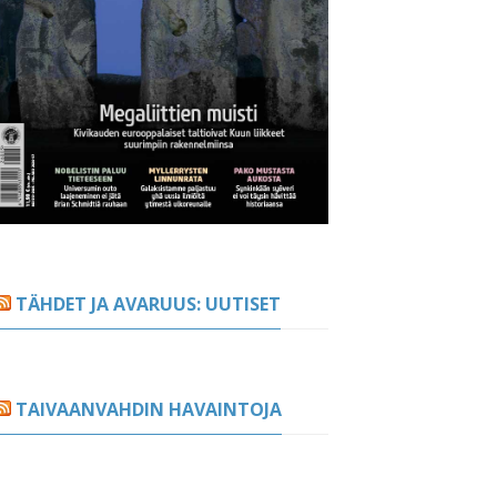
TÄHDET JA AVARUUS: UUTISET
TAIVAANVAHDIN HAVAINTOJA