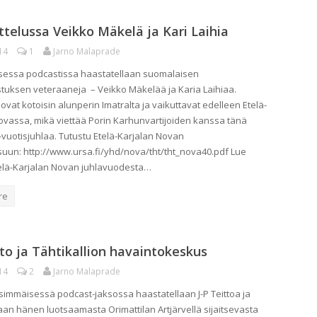
telussa Veikko Mäkelä ja Kari Laihia
14
1
Jarno Malaprade
oisessa podcastissa haastatellaan suomalaisen
stuksen veteraaneja – Veikko Mäkelää ja Karia Laihiaa.
vat kotoisin alunperin Imatralta ja vaikuttavat edelleen Etelä-
ovassa, mikä viettää Porin Karhunvartijoiden kanssa tänä
vuotisjuhlaa. Tutustu Etelä-Karjalan Novan
isuun: http://www.ursa.fi/yhd/nova/tht/tht_nova40.pdf Lue
elä-Karjalan Novan juhlavuodesta…
re
tto ja Tähtikallion havaintokeskus
14
2
Jarno Malaprade
nsimmäisessä podcast-jaksossa haastatellaan J-P Teittoa ja
aan hänen luotsaamasta Orimattilan Artjärvellä sijaitsevasta