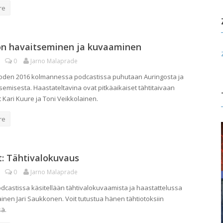
re
on havaitseminen ja kuvaaminen
0
Jarno Malaprade
uoden 2016 kolmannessa podcastissa puhutaan Auringosta ja
semisesta. Haastateltavina ovat pitkäaikaiset tähtitaivaan
 Kari Kuure ja Toni Veikkolainen.
re
: Tähtivalokuvaus
0
Jarno Malaprade
podcastissa käsitellään tähtivalokuvaamista ja haastattelussa
inen Jari Saukkonen. Voit tutustua hänen tähtiotoksiin
sä.