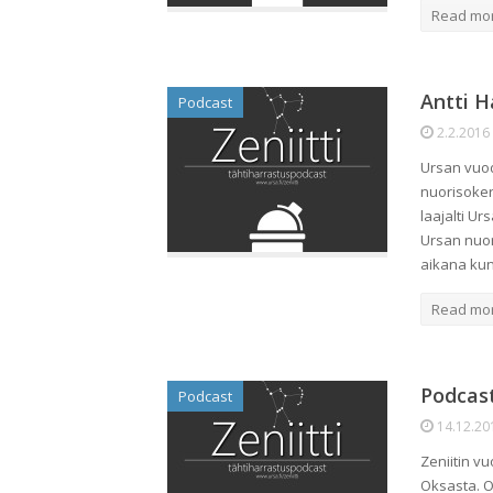
Read mo
Antti H
Podcast
2.2.2016
Ursan vuo
nuorisoker
laajalti U
Ursan nuor
aikana kun
Read mo
Podcas
Podcast
14.12.20
Zeniitin v
Oksasta. O