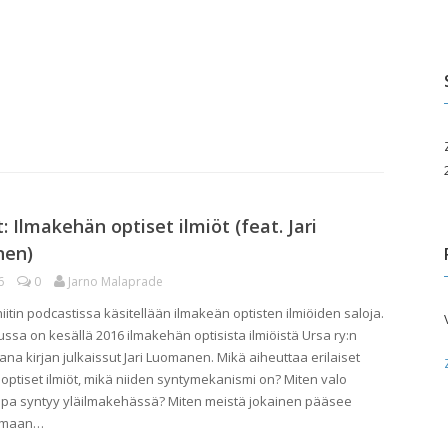
edotusvälineille
Paikallisyhdistykset
Taivas takapihalla
uluille ja päiväkodeille
ita palveluita
pahtumakalenteri
: Ilmakehän optiset ilmiöt (feat. Jari
en)
6
0
Jarno Malaprade
itin podcastissa käsitellään ilmakeän optisten ilmiöiden saloja.
ussa on kesällä 2016 ilmakehän optisista ilmiöistä Ursa ry:n
na kirjan julkaissut Jari Luomanen. Mikä aiheuttaa erilaiset
optiset ilmiöt, mikä niiden syntymekanismi on? Miten valo
jopa syntyy yläilmakehässä? Miten meistä jokainen pääsee
amaan…