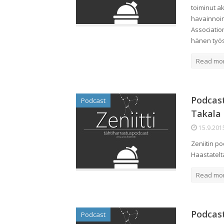
toiminut a
havainnoin
Associatio
hänen työ
Read mo
Podcas
Podcast
Takala
15.9.201
Zeniitin p
Haastatelt
Read mo
Podcast
Podcast