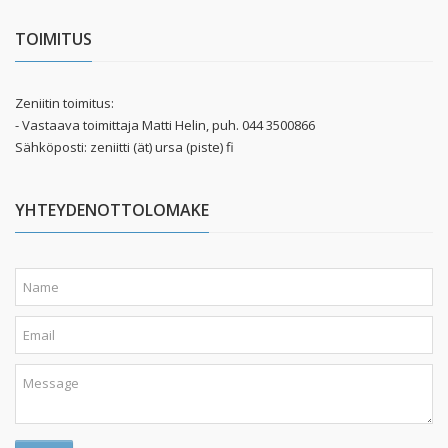
TOIMITUS
Zeniitin toimitus:
- Vastaava toimittaja Matti Helin, puh. 044 3500866
Sähköposti: zeniitti (ät) ursa (piste) fi
YHTEYDENOTTOLOMAKE