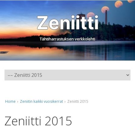
Zeniitti
Tähtiharrastuksen verkkolehti
Home
›
Zeniitin kaikki vuosikerrat
›
Zeniitti 2015
Zeniitti 2015