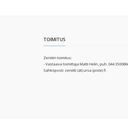
TOIMITUS
Zeniitin toimitus:
- Vastaava toimittaja Matti Helin, puh. 044 350086
Sähköposti: zeniitti (ät) ursa (piste) fi