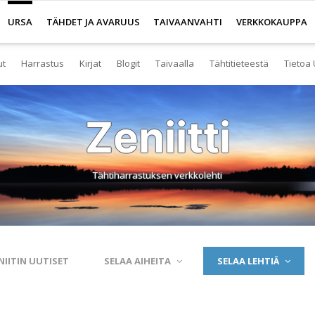
URSA
TÄHDET JA AVARUUS
TAIVAANVAHTI
VERKKOKAUPPA
ut
Harrastus
Kirjat
Blogit
Taivaalla
Tähtitieteestä
Tietoa 
senyys
Yleistä harrastuksesta
Kirjakauppa
Tuoreimmat
Tähtitaivas
Tietoa tähtitiete
Yl
Zeniitti
eistä Ursan palveluista
Nuorisotoiminta
Kaukoputkikauppa
Kosmokseen kirjoitettua
Tähtikartta
Usein kysyttyä
Hal
imisto
Tähtitornit
Terveisiä kiertoradalta
Tähtikartta classic
Aurinkokuntamall
Ta
Tähtiharrastuksen verkkolehti
rjasto
Harrastusryhmät
Kraatterin reunalta
Havaintopaikat
Aurinkokelloveis
Av
anetaario
Harrastusjulkaisut
Eksoplaneetta hukassa
Taivaan havaitseminen
Tietokantoja ja 
Esi
htitornit
Harrastustapahtumat
Tarinoita taivasalta
Taivaanvahti-palvelu
Tähtitieteestä mu
Ku
NIITIN UUTISET
SELAA AIHEITA
SELAA LEHTIÄ
itelmät
Harrastajat verkossa
Otsikon takana
His
rssit
Pääkaupunkiseutu
Elämän keitaita