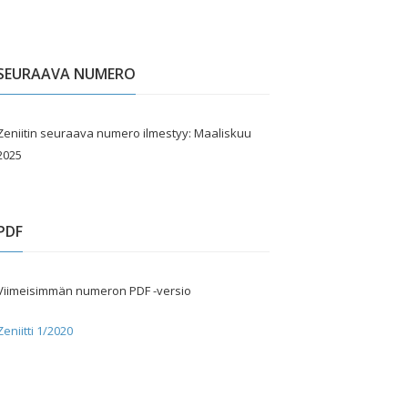
SEURAAVA NUMERO
Zeniitin seuraava numero ilmestyy: Maaliskuu
2025
PDF
Viimeisimmän numeron PDF -versio
Zeniitti 1/2020