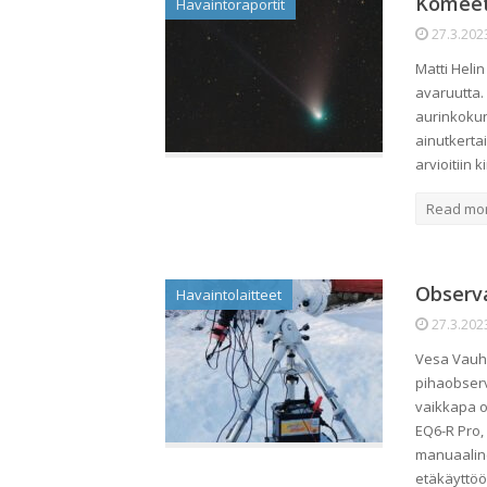
Komeet
Havaintoraportit
27.3.202
Matti Heli
avaruutta.
aurinkoku
ainutkerta
arvioitiin
Read mo
Observa
Havaintolaitteet
27.3.202
Vesa Vauhk
pihaobserv
vaikkapa o
EQ6-R Pro,
manuaaline
etäkäyttö