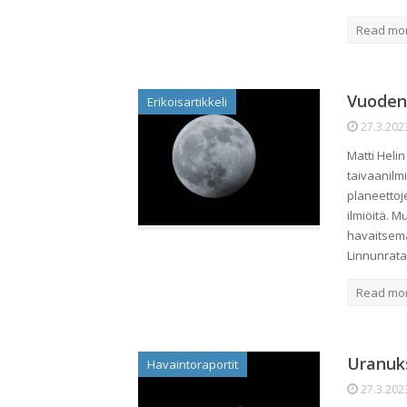
Read mo
Vuoden 
Erikoisartikkeli
27.3.202
Matti Heli
taivaanilm
planeettoj
ilmiöitä. M
havaitsema
Linnunrat
Read mo
Uranuks
Havaintoraportit
27.3.202