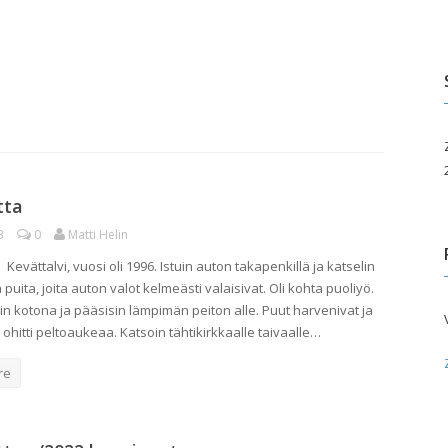
edotusvälineille
Paikallisyhdistykset
Taivas takapihalla
uluille ja päiväkodeille
ita palveluita
pahtumakalenteri
tta
3
0
Matti Helin
 Kevättalvi, vuosi oli 1996. Istuin auton takapenkillä ja katselin
ä puita, joita auton valot kelmeästi valaisivat. Oli kohta puoliyö.
iin kotona ja pääsisin lämpimän peiton alle. Puut harvenivat ja
ohitti peltoaukeaa. Katsoin tähtikirkkaalle taivaalle…
re