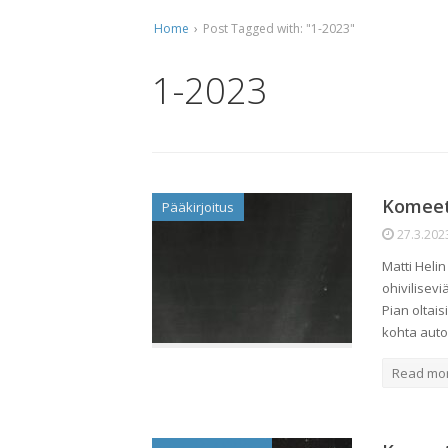
Home
›
Post Tagged with: "1-2023"
Ti
Ko
1-2023
Mu
Ta
Komee
Pääkirjoitus
27.3.202
Matti Helin
ohivilisevi
Pian oltais
kohta auto 
Read mo