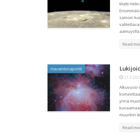
Matti Heli
Ensimmäise
samoin kui
valitettav
aamuyöllä
Read mo
Lukijoi
Havaintoraportit
27.3.202
Alkuvuosi o
komeettaa,
ynnä muuta
kuvaamaan
muunkin l
Read mo