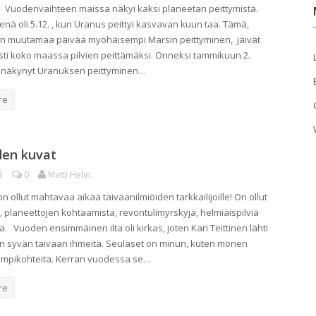
n Vuodenvaihteen maissa näkyi kaksi planeetan peittymistä.
nä oli 5.12. , kun Uranus peittyi kasvavan kuun taa. Tämä,
n muutamaa päivää myöhäisempi Marsin peittyminen, jäivät
asti koko maassa pilvien peittämäksi. Onneksi tammikuun 2.
 näkynyt Uranuksen peittyminen…
re
den kuvat
3
0
Matti Helin
n ollut mahtavaa aikaa taivaanilmiöiden tarkkailijoille! On ollut
 planeettojen kohtaamista, revontulimyrskyjä, helmiäispilviä
. Vuoden ensimmäinen ilta oli kirkas, joten Kari Teittinen lähti
 syvän taivaan ihmeitä. Seulaset on minun, kuten monen
empikohteita. Kerran vuodessa se…
re