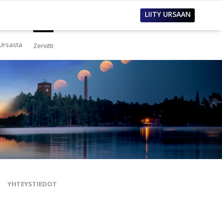
LIITY URSAAN
Ursasta
Zeniitti
estä
eistä Ursasta
linto
i
lous
tos
oimet työpaikat
sanastoja
tteet ja raportit
ualla
nnianosoitukset
YHTEYSTIEDOT
toria