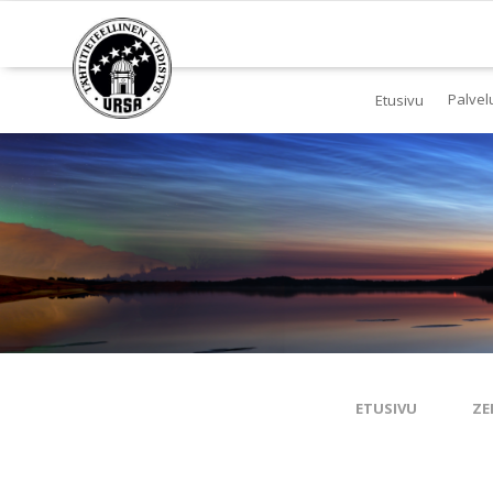
Palvel
Etusivu
Jä
Yl
To
Ki
Pl
Tä
ETUSIVU
ZE
Es
Ku