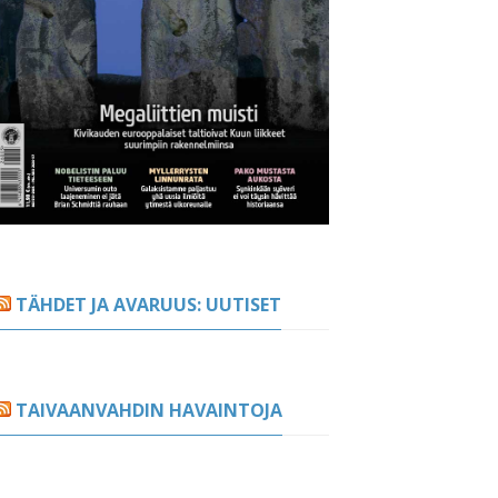
TÄHDET JA AVARUUS: UUTISET
TAIVAANVAHDIN HAVAINTOJA