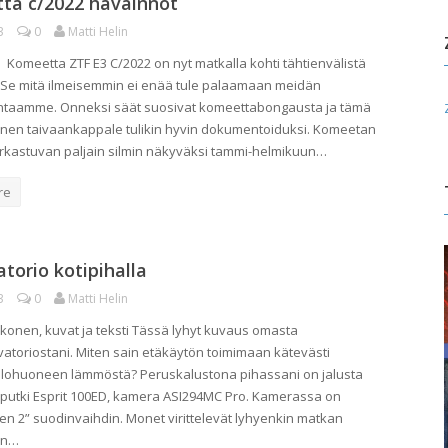
ta c/2022 havainnot
3
0
Matti Helin
n Komeetta ZTF E3 C/2022 on nyt matkalla kohti tähtienvälistä
 Se mitä ilmeisemmin ei enää tule palaamaan meidän
ntaamme. Onneksi säät suosivat komeettabongausta ja tämä
inen taivaankappale tulikin hyvin dokumentoiduksi. Komeetan
 kirkastuvan paljain silmin näkyväksi tammi-helmikuun…
re
torio kotipihalla
3
0
Matti Helin
onen, kuvat ja teksti Tässä lyhyt kuvaus omasta
atoriostani. Miten sain etäkäytön toimimaan kätevästi
lohuoneen lämmöstä? Peruskalustona pihassani on jalusta
 putki Esprit 100ED, kamera ASI294MC Pro. Kamerassa on
n 2” suodinvaihdin. Monet virittelevät lyhyenkin matkan
ön…