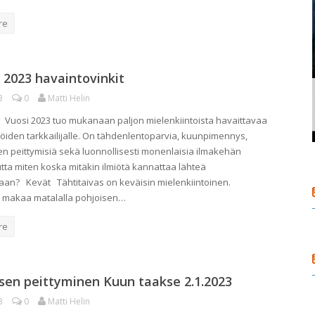
re
2023 havaintovinkit
3
0
Matti Helin
n Vuosi 2023 tuo mukanaan paljon mielenkiintoista havaittavaa
iöiden tarkkailijalle. On tähdenlentoparvia, kuunpimennys,
en peittymisiä sekä luonnollisesti monenlaisia ilmakehän
utta miten koska mitäkin ilmiötä kannattaa lähteä
an? Kevät Tähtitaivas on keväisin mielenkiintoinen.
a makaa matalalla pohjoisen…
re
en peittyminen Kuun taakse 2.1.2023
3
0
Matti Helin