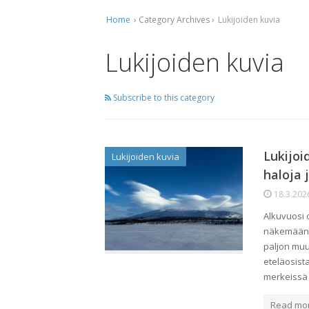
Home
› Category Archives ›
Lukijoiden kuvia
Ti
Ko
Lukijoiden kuvia
Mu
Subscribe to this category
Ta
Lukijoi
Lukijoiden kuvia
haloja 
18.3.202
Alkuvuosi o
näkemään k
paljon muu
eteläosist
merkeissä
Read mo