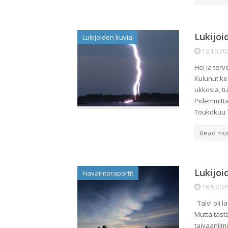
Lukijoi
Lukijoiden kuvia
12.10.20
Hei ja terv
Kulunut kes
ukkosia, t
Pidemmittä
Toukokuu 
Read mo
Lukijoi
Havaintoraportit
19.5.202
Talvi oli l
Mutta tästä
taivaanilmi