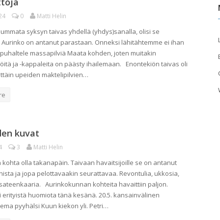
ttoja
24
0
Matti Helin
 summata syksyn taivas yhdellä (yhdys)sanalla, olisi se
. Aurinko on antanut parastaan. Onneksi lähitähtemme ei ihan
 puhaltele massapilviä Maata kohden, joten muitakin
iöitä ja -kappaleita on päästy ihailemaan. Enontekiön taivas oli
ittäin upeiden maktelipilvien…
re
den kuvat
4
3
Matti Helin
 kohta olla takanapäin. Taivaan havaitsijoille se on antanut
nista ja jopa pelottavaakin seurattavaa. Revontulia, ukkosia,
a sateenkaaria. Aurinkokunnan kohteita havaittiin paljon.
i erityistä huomiota tänä kesänä. 20.5. kansainvälinen
ma pyyhälsi Kuun kiekon yli. Petri…