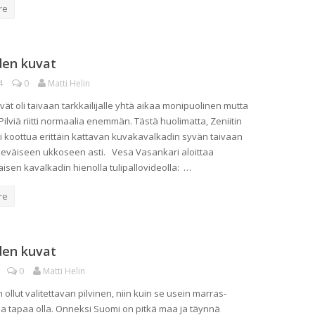
re
den kuvat
4
0
Matti Helin
vät oli taivaan tarkkailijalle yhtä aikaa monipuolinen mutta
ilviä riitti normaalia enemmän. Tästä huolimatta, Zeniitin
ai koottua erittäin kattavan kuvakavalkadin syvän taivaan
keväiseen ukkoseen asti. Vesa Vasankari aloittaa
isen kavalkadin hienolla tulipallovideolla: …
re
den kuvat
0
Matti Helin
n ollut valitettavan pilvinen, niin kuin se usein marras-
a tapaa olla. Onneksi Suomi on pitkä maa ja täynnä