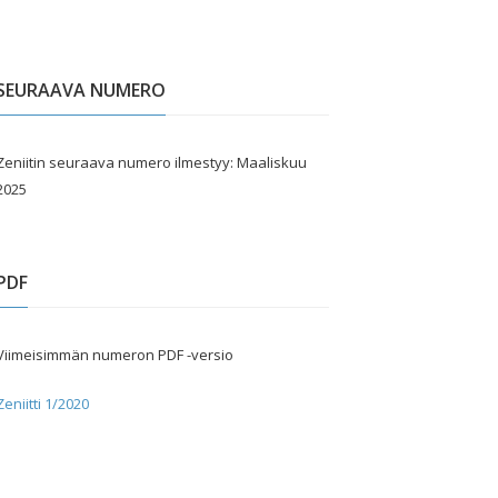
SEURAAVA NUMERO
Zeniitin seuraava numero ilmestyy: Maaliskuu
2025
PDF
Viimeisimmän numeron PDF -versio
Zeniitti 1/2020