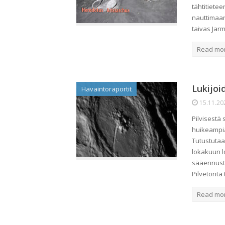
tähtitiete
nauttimaan
taivas Jar
Read mo
Lukijoi
Havaintoraportit
15.11.20
Pilvisestä 
huikeampia 
Tutustuta
lokakuun lo
sääennustu
Pilvetöntä 
Read mo