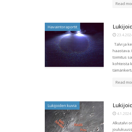
Read mo
Lukijoi
Havaintoraportit
23.4.202
Talvi ja ke
haastava. P
toimitus s
kohteista 
tämänkerta
Read mo
Lukijoi
Lukijoiden kuvia
4.1.2024
Alkutalvi o
joulukuuss