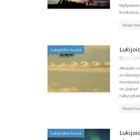
Myllyniemi
Kurikassa
Read mo
Lukijoi
Lukijoiden kuvia
20.1.202
Alkutalvi 
on ilmestyn
monituista
on jäänyt!
näkyi jota
Read mo
Lukijoi
Lukijoiden kuvia