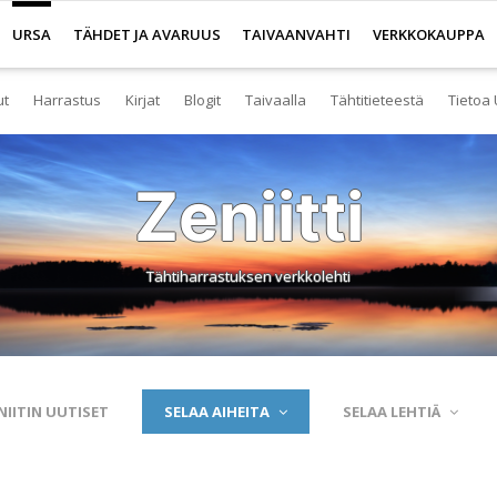
URSA
TÄHDET JA AVARUUS
TAIVAANVAHTI
VERKKOKAUPPA
ut
Harrastus
Kirjat
Blogit
Taivaalla
Tähtitieteestä
Tietoa 
senyys
Yleistä harrastuksesta
Kirjakauppa
Tuoreimmat
Tähtitaivas
Tietoa tähtitiete
Yl
Zeniitti
eistä Ursan palveluista
Nuorisotoiminta
Kaukoputkikauppa
Kosmokseen kirjoitettua
Tähtikartta
Usein kysyttyä
Hal
imisto
Tähtitornit
Terveisiä kiertoradalta
Tähtikartta classic
Aurinkokuntamall
Ta
Tähtiharrastuksen verkkolehti
rjasto
Harrastusryhmät
Kraatterin reunalta
Havaintopaikat
Aurinkokelloveis
Av
anetaario
Harrastusjulkaisut
Eksoplaneetta hukassa
Taivaan havaitseminen
Tietokantoja ja 
Esi
htitornit
Harrastustapahtumat
Tarinoita taivasalta
Taivaanvahti-palvelu
Tähtitieteestä mu
Ku
NIITIN UUTISET
SELAA AIHEITA
SELAA LEHTIÄ
itelmät
Harrastajat verkossa
Otsikon takana
His
rssit
Pääkaupunkiseutu
Elämän keitaita