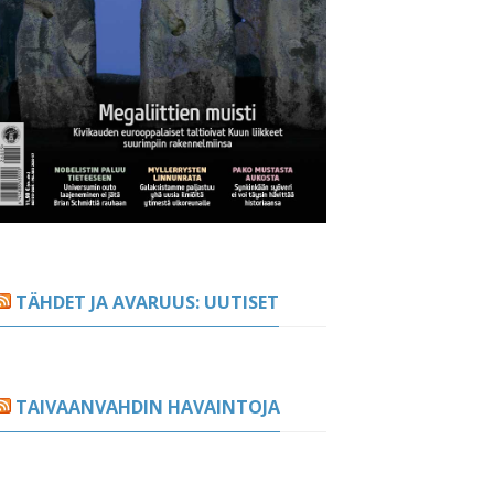
TÄHDET JA AVARUUS: UUTISET
TAIVAANVAHDIN HAVAINTOJA