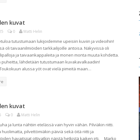
den kuvat
25
0
Matti Helin
etuloa tutustumaan lukijoidemme upeisiin kuviin ja videoihin!
ä oli taivaanilmiöiden tarkkailijoille antoisa. Näkyvissä oli
ulipalloja ja taivaankappaleita ja monen monta muuta kohdetta.
 puheitta, lähdetään tutustumaan kuvakavalkaadiin!
Toukokuun alussa yöt ovat vielä pimeitä maan…
re
den kuvat
5
0
Matti Helin
auha ja lunta nähtiin etelässä vain hyvin vähän. Pilviäkin riitti.
 huolimatta, pilvettömiäkin päiviä sekä öitä riitti ja
öiden havaitsijat ottivatkin näistä hetkistä kaiken irti. Marko