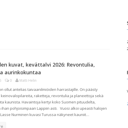
edotusvälineille
Paikallisyhdistykset
Taivas takapihalla
uluille ja päiväkodeille
ita palveluita
pahtumakalenteri
den kuvat, kevättalvi 2026: Revontulia,
ja aurinkokuntaa
6
0
Matti Helin
n ollut antelias taivaanilmiöiden harrastajille. On päästy
einovalopilareita, raketteja, revontulia ja planeettoja sekä
ta kaunista. Havaintoja kertyi koko Suomen pituudelta,
a ihan pohjoisimpaan Lappiin asti. Vuosi alkoi upeasti halojen
 Lasse Nurminen kuvasi Turussa näkyneet kauniit…
re