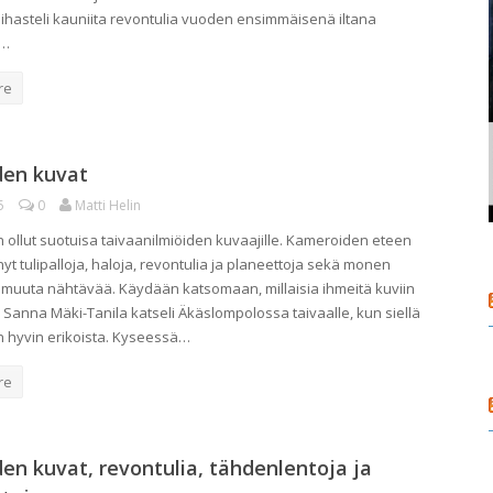
 ihasteli kauniita revontulia vuoden ensimmäisenä iltana
:…
re
den kuvat
5
0
Matti Helin
on ollut suotuisa taivaanilmiöiden kuvaajille. Kameroiden eteen
yt tulipalloja, haloja, revontulia ja planeettoja sekä monen
 muuta nähtävää. Käydään katsomaan, millaisia ihmeitä kuviin
 Sanna Mäki-Tanila katseli Äkäslompolossa taivaalle, kun siellä
in hyvin erikoista. Kyseessä…
re
den kuvat, revontulia, tähdenlentoja ja