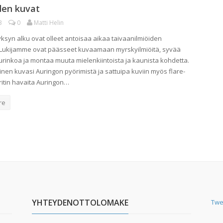
den kuvat
3
0
Matti Helin
ksyn alku ovat olleet antoisaa aikaa taivaanilmiöiden
. Lukijamme ovat päässeet kuvaamaan myrskyilmiöitä, syvää
aurinkoa ja montaa muuta mielenkiintoista ja kaunista kohdetta.
inen kuvasi Auringon pyörimistä ja sattuipa kuviin myös flare-
ritin havaita Auringon…
re
YHTEYDENOTTOLOMAKE
Twe