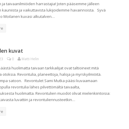
en ja taivaanilmiöiden harrastajia! Joten pääsemme jälleen
 kauniista ja vaikuttavista lukijoidemme havainnoista. Syvä
mo Moilanen kuvasi alkutalven…
re
den kuvat
23
0
Matti Helin
säästä huolimatta taivaan tarkkailijat ovat taltioineet mitä
otoksia. Revontulia, planeettoja, haloja ja myrskyilmiöitä.
ampa satoon. Revontulet Sami Mutka pääsi kuvaamaan
pulla revontulia lähes pilvettömältä taivaalta,
ksesta huolimatta. Revontulien muodot olivat mielenkiintoisia:
taivasta luvattiin ja revontuliennusteetkin…
re