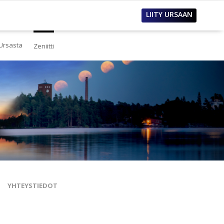
LIITY URSAAN
Ursasta
Zeniitti
estä
eistä Ursasta
linto
i
lous
tos
oimet työpaikat
sanastoja
tteet ja raportit
ualla
nnianosoitukset
YHTEYSTIEDOT
toria