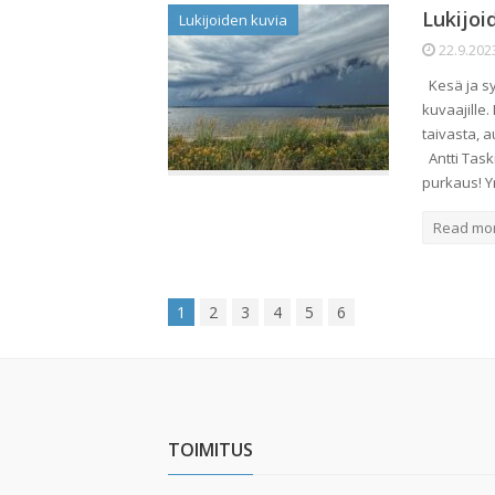
Lukijoi
Lukijoiden kuvia
22.9.202
Kesä ja sy
kuvaajille
taivasta, 
Antti Task
purkaus! Y
Read mo
1
2
3
4
5
6
TOIMITUS