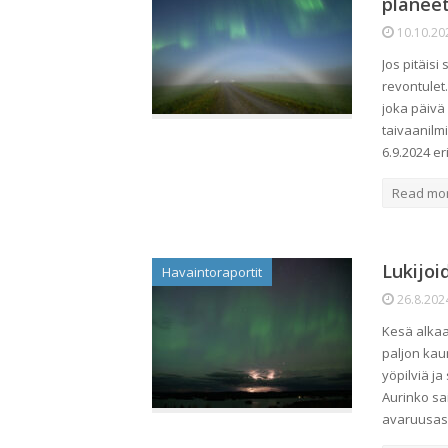
planee
10.10.20
Jos pitäisi
revontulet
joka päivä
taivaanilm
6.9.2024 er
Read mo
Lukijoi
Havaintoraportit
26.8.202
Kesä alkaa
paljon kau
yöpilviä j
Aurinko sa
avaruusase