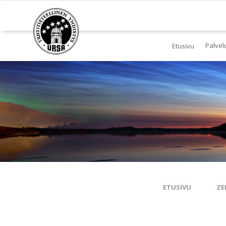
Palvel
Etusivu
Jä
Yl
To
Ki
Pl
Tä
ETUSIVU
ZE
Es
Ku