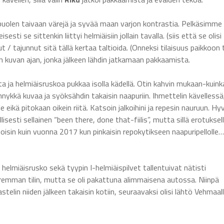
apuolen taivaan värejä ja syvää maan varjon kontrastia. Pelkäsimme
ti se sittenkin liittyi helmiäisiin jollain tavalla. (siis että se olisi
/ tajunnut sitä tällä kertaa taltioida. (Onneksi tilaisuus paikkoon t
kuvan ajan, jonka jälkeen lähdin jatkamaan pakkaamista.
lta ja helmiäisruskoa pukkaa isolla kädellä. Otin kahvin mukaan-kuink
ykkä kuvaa ja syöksähdin takaisin naapuriin. Ihmettelin kävellessä
eikä pitokaan oikein riitä. Katsoin jalkoihini ja repesin nauruun. Hy
isesti sellainen “been there, done that-fiilis”, mutta sillä erotuksell
a toisin kuin vuonna 2017 kun pinkaisin repokytikseen naapuripellolle
 helmiäisrusko sekä tyypin I-helmiäispilvet tallentuivat nätisti
 paremman tilin, mutta se oli pakattuna alimmaisena autossa. Niinpä
lin niiden jälkeen takaisin kotiin, seuraavaksi olisi lähtö Vehmaall