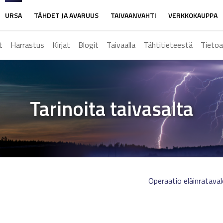
URSA
TÄHDET JA AVARUUS
TAIVAANVAHTI
VERKKOKAUPPA
t
Harrastus
Kirjat
Blogit
Taivaalla
Tähtitieteestä
Tietoa
Tarinoita taivasalta
Operaatio eläinratava