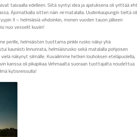
at taivaalla edelleen. Siitä syntyi idea ja ajatuksena oli yrittää eh
nassa. Ajomatkalla sitten näin
ne
matalalla. Uudenkaupungin tieltä ol
, tyypin II – helmiäisiä vihdoinkin, monen vuoden tauon jälkeen
si nuo vesselit kuviin!
e perille, helmiäisten tuottama pinkki rusko näkyi yhä
ui kauniisti linnunrata, helmiäisrusko sekä matalalla pohjoisen
 vielä näkynyt silmälle. Kuvailimme hetken louhoksen eteläpuolella,
ahvin kanssa oli pikapikaa Vehmaalta suoraan tuottajalta noudettua
lmä kytisreissulla!