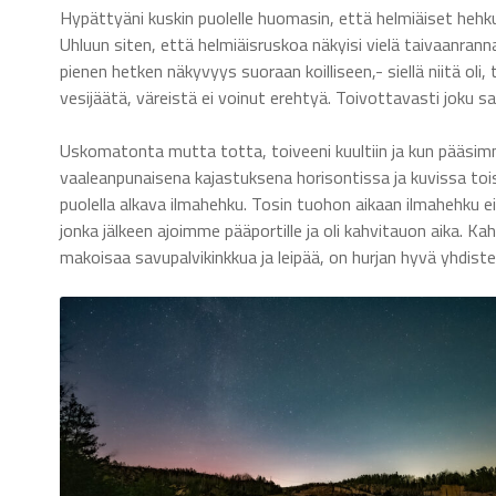
Hypättyäni kuskin puolelle huomasin, että helmiäiset hehkuiv
Uhluun siten, että helmiäisruskoa näkyisi vielä taivaanran
pienen hetken näkyvyys suoraan koilliseen,- siellä niitä oli
vesijäätä, väreistä ei voinut erehtyä. Toivottavasti joku sai
Uskomatonta mutta totta, toiveeni kuultiin ja kun pääsimm
vaaleanpunaisena kajastuksena horisontissa ja kuvissa toist
puolella alkava ilmahehku. Tosin tuohon aikaan ilmahehku ei
jonka jälkeen ajoimme pääportille ja oli kahvitauon aika. K
makoisaa savupalvikinkkua ja leipää, on hurjan hyvä yhdiste