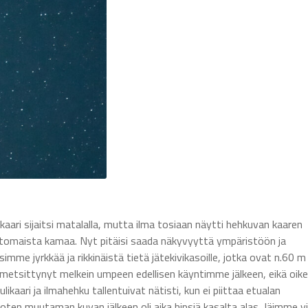
ri sijaitsi matalalla, mutta ilma tosiaan näytti hehkuvan kaaren
 aaltomaista kamaa. Nyt pitäisi saada näkyvyyttä ympäristöön ja
simme jyrkkää ja rikkinäistä tietä jätekivikasoille, jotka ovat n.60 m
i metsittynyt melkein umpeen edellisen käyntimme jälkeen, eikä oike
ikaari ja ilmahehku tallentuivat nätisti, kun ei piittaa etualan
 joten muutaman kuvan jälkeen oli aika hipsiä kasalta alas. Jäimme vi