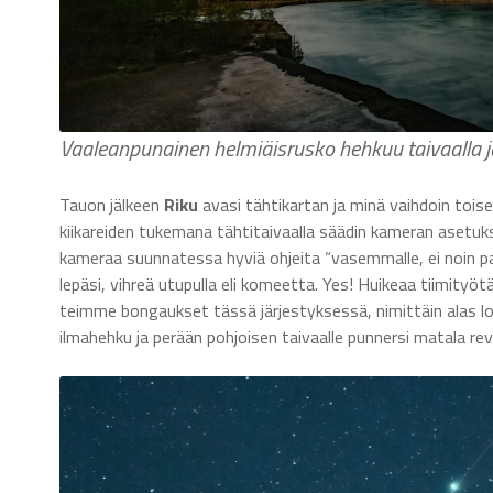
Vaaleanpunainen helmiäisrusko hehkuu taivaalla j
Tauon jälkeen
Riku
avasi tähtikartan ja minä vaihdoin tois
kiikareiden tukemana tähtitaivaalla säädin kameran asetuksia.
kameraa suunnatessa hyviä ohjeita “vasemmalle, ei noin pal
lepäsi, vihreä utupulla eli komeetta. Yes! Huikeaa tiimityöt
teimme bongaukset tässä järjestyksessä, nimittäin alas lou
ilmahehku ja perään pohjoisen taivaalle punnersi matala rev