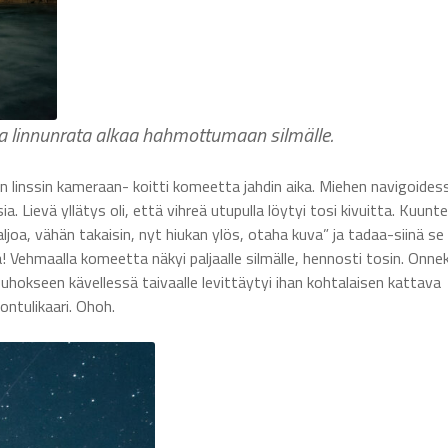
a linnunrata alkaa hahmottumaan silmälle.
en linssin kameraan- koitti komeetta jahdin aika. Miehen navigoides
 Lievä yllätys oli, että vihreä utupulla löytyi tosi kivuitta. Kuunte
joa, vähän takaisin, nyt hiukan ylös, otaha kuva” ja tadaa-siinä se
ä! Vehmaalla komeetta näkyi paljaalle silmälle, hennosti tosin. Onnek
hokseen kävellessä taivaalle levittäytyi ihan kohtalaisen kattava
ontulikaari. Ohoh.