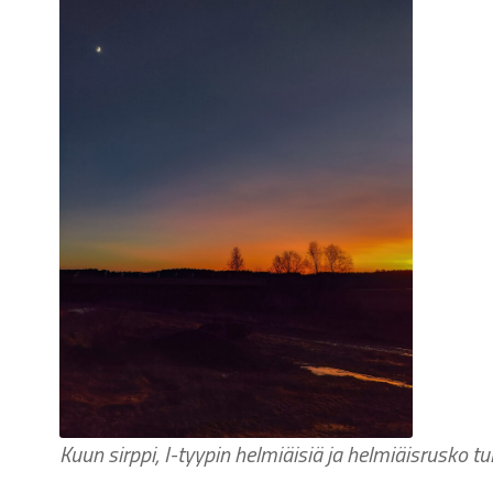
Kuun sirppi, I-tyypin helmiäisiä ja helmiäisrusko t