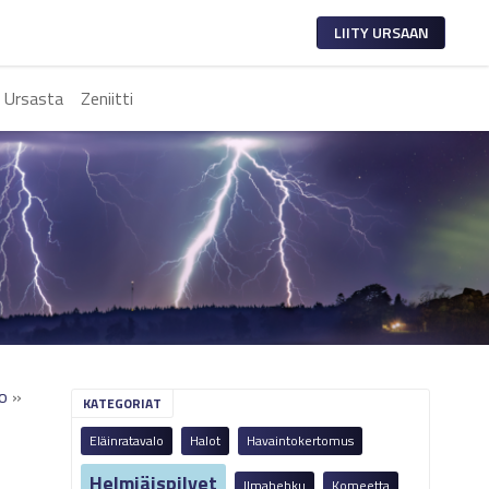
LIITY URSAAN
 Ursasta
Zeniitti
lo
»
KATEGORIAT
Eläinratavalo
Halot
Havaintokertomus
Helmiäispilvet
Ilmahehku
Komeetta