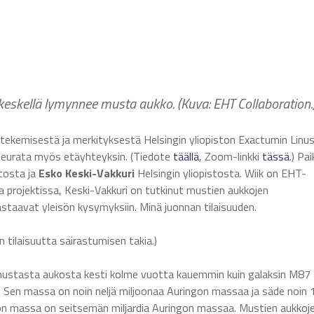
skellä lymynnee musta aukko. (Kuva: EHT Collaboration.
tekemisestä ja merkityksestä Helsingin yliopiston Exactumin Linu
 seurata myös etäyhteyksin. (Tiedote
täällä
, Zoom-linkki
tässä
.) Pa
tosta ja
Esko Keski-Vakkuri
Helsingin yliopistosta. Wiik on EHT-
 projektissa, Keski-Vakkuri on tutkinut mustien aukkojen
astaavat yleisön kysymyksiin. Minä juonnan tilaisuuden.
n tilaisuutta sairastumisen takia.)
mustasta aukosta kesti kolme vuotta kauemmin kuin galaksin M87
 Sen massa on noin neljä miljoonaa Auringon massaa ja säde noin 
on massa on seitsemän miljardia Auringon massaa. Mustien aukkoj