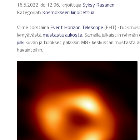
16.5.2022 klo 12.06, kirjoittaja
Syksy Räsänen
Kategoriat:
Kosmokseen kirjoitettua
Viime torstaina
Event Horizon Telescope
(EHT) -tutkimu
lymyävästä
mustasta
aukosta
. Samalla julkaistiin ryhmä
julki
kuvan ja tulokset galaksin M87 keskustan mustasta
havaintoihin.