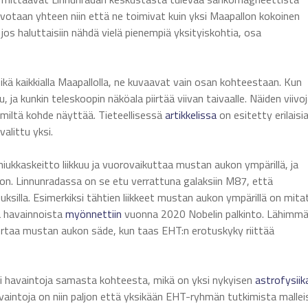
nivotaan yhteen niin että ne toimivat kuin yksi Maapallon kokoinen
jos haluttaisiin nähdä vielä pienempiä yksityiskohtia, osa
 kaikkialla Maapallolla, ne kuvaavat vain osan kohteestaan. Kun
ja kunkin teleskoopin näköala piirtää viivan taivaalle. Näiden viivo
 miltä kohde näyttää. Tieteellisessä
artikkelissa
on esitetty erilaisi
valittu yksi.
 hiukkaskeitto liikkuu ja vuorovaikuttaa mustan aukon ympärillä, ja
n. Linnunradassa on se etu verrattuna galaksiin M87, että
uksilla. Esimerkiksi tähtien liikkeet mustan aukon ympärillä on mita
tä havainnoista
myönnettiin
vuonna 2020 Nobelin palkinto. Lähimm
rtaa mustan aukon säde, kun taas EHT:n erotuskyky riittää
eri havaintoja samasta kohteesta, mikä on yksi nykyisen
astrofysiik
avaintoja on niin paljon että yksikään EHT-ryhmän tutkimista mallei