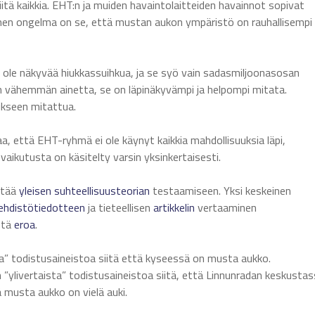
iitä kaikkia. EHT:n ja muiden havaintolaitteiden havainnot sopivat
einen ongelma on se, että mustan aukon ympäristö on rauhallisempi
i ole näkyvää hiukkassuihkua, ja se syö vain sadasmiljoonasosan
vähemmän ainetta, se on läpinäkyvämpi ja helpompi mitata.
ikseen mitattua.
aa, että EHT-ryhmä ei ole käynyt kaikkia mahdollisuuksia läpi,
vaikutusta on käsitelty varsin yksinkertaisesti.
ttää
yleisen
suhteellisuusteorian
testaamiseen. Yksi keskeinen
ehdistötiedotteen
ja tieteellisen
artikkelin
vertaaminen
stä
eroa
.
a” todistusaineistoa siitä että kyseessä on musta aukko.
n ”ylivertaista” todistusaineistoa siitä, että Linnunradan keskusta
 musta aukko on vielä auki.