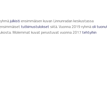
sryhmä
julkisti
ensimmäisen kuvan Linnunradan keskustassa
n ensimmäiset
tutkimustulokset
siitä. Vuonna 2019 ryhmä
oli tuonu
 aukosta. Molemmat kuvat perustuvat vuonna 2017
tehtyihin