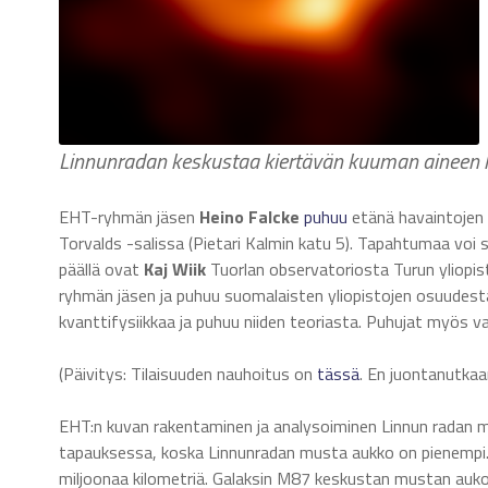
Linnunradan keskustaa kiertävän kuuman aineen ke
EHT-ryhmän jäsen
Heino Falcke
puhuu
etänä havaintojen 
Torvalds -salissa (Pietari Kalmin katu 5). Tapahtumaa voi
päällä ovat
Kaj Wiik
Tuorlan observatoriosta Turun yliopis
ryhmän jäsen ja puhuu suomalaisten yliopistojen osuudesta
kvanttifysiikkaa ja puhuu niiden teoriasta. Puhujat myös v
(Päivitys: Tilaisuuden nauhoitus on
tässä
. En juontanutkaa
EHT:n kuvan rakentaminen ja analysoiminen Linnun radan 
tapauksessa, koska Linnunradan musta aukko on pienempi.
miljoonaa kilometriä. Galaksin M87 keskustan mustan auk