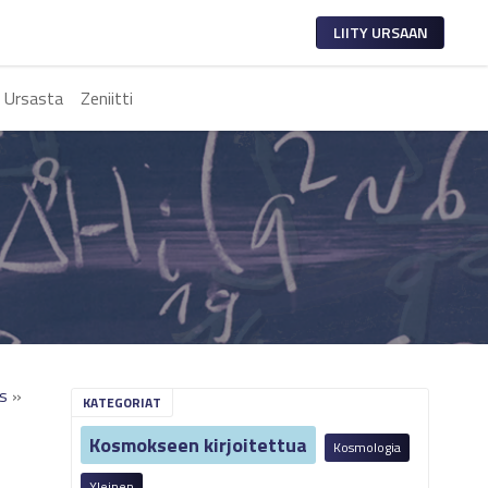
LIITY URSAAN
 Ursasta
Zeniitti
s
»
KATEGORIAT
Kosmokseen kirjoitettua
Kosmologia
Yleinen