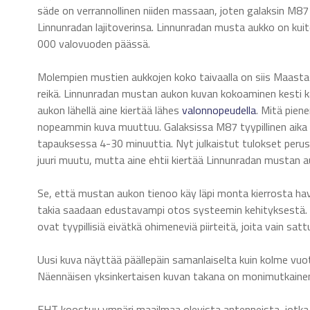
säde on verrannollinen niiden massaan, joten galaksin M87
Linnunradan lajitoverinsa. Linnunradan musta aukko on ku
000 valovuoden päässä.
Molempien mustien aukkojen koko taivaalla on siis Maasta
reikä. Linnunradan mustan aukon kuvan kokoaminen kesti
aukon lähellä aine kiertää lähes
valonnopeudella
. Mitä pien
nopeammin kuva muuttuu. Galaksissa M87 tyypillinen aika 
tapauksessa 4-30 minuuttia. Nyt julkaistut tulokset perust
juuri muutu, mutta aine ehtii kiertää Linnunradan mustan 
Se, että mustan aukon tienoo käy läpi monta kierrosta hav
takia saadaan edustavampi otos systeemin kehityksestä. N
ovat tyypillisiä eivätkä ohimeneviä piirteitä, joita vain sat
Uusi kuva näyttää päällepäin samanlaiselta kuin kolme vuot
Näennäisen yksinkertaisen kuvan takana on monimutkainen
EHT koostuu ympäri maailmaa olevista antenneista, jotk