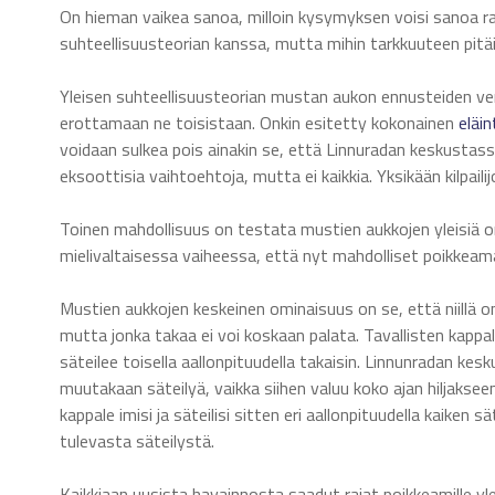
On hieman vaikea sanoa, milloin kysymyksen voisi sanoa r
suhteellisuusteorian kanssa, mutta mihin tarkkuuteen pitäi
Yleisen suhteellisuusteorian mustan aukon ennusteiden vert
erottamaan ne toisistaan. Onkin esitetty kokonainen
eläin
voidaan sulkea pois ainakin se, että Linnuradan keskustassa
eksoottisia vaihtoehtoja, mutta ei kaikkia. Yksikään kilpaili
Toinen mahdollisuus on testata mustien aukkojen yleisiä
mielivaltaisessa vaiheessa, että nyt mahdolliset poikkeam
Mustien aukkojen keskeinen ominaisuus on se, että niillä o
mutta jonka takaa ei voi koskaan palata. Tavallisten kappalei
säteilee toisella aallonpituudella takaisin. Linnunradan k
muutakaan säteilyä, vaikka siihen valuu koko ajan hiljakse
kappale imisi ja säteilisi sitten eri aallonpituudella kaiken 
tulevasta säteilystä.
Kaikkiaan uusista havainnosta saadut rajat poikkeamille yle