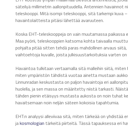
säteilyä millimetrin aallonpituudella. Antennien havainnot 
teleskooppi. Mitä isompi teleskooppi, sitä tarkempi kuva – 
havaintolaitteista pitäisi lähettää avaruuteen.
Koska EHT-teleskooppeja on vain muutamassa paikassa eikä
Maa pyörii, teleskooppien katsoma kohta taivaalla muuttuu, 
pohjalta pitää sitten tehdä paras mahdollinen arvaus siitä,
vaihtoehtoja kuvalle, joista julkisuustarkoituksia varten on 
Havaintoa tulkitaan vertaamalla sitä malleihin siitä, miten
miten ympäristön tähdistä vuotaa ainetta mustaan aukkoo
Linnunradan keskustasta on paljon havaintoja eri aallonpitu
huolella, ja sen massa on määritetty niistä tarkasti. Näis
tähden pienin etäisyys mustasta aukosta on noin tuhat ke
havaitsemaan noin neljän säteen kokoisia tapahtumia.
EHT:n analyysi alleviivaa sitä, miten tärkeää on yhdistää 
ja
kosmologian
tärkeitä piirteitä. Tässä tapauksessa eri h