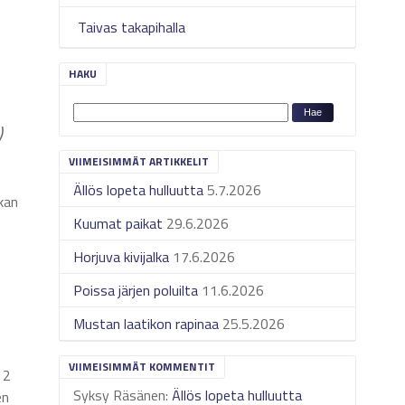
Taivas takapihalla
HAKU
)
VIIMEISIMMÄT ARTIKKELIT
s
Ällös lopeta hulluutta
5.7.2026
ikan
Kuumat paikat
29.6.2026
Horjuva kivijalka
17.6.2026
Poissa järjen poluilta
11.6.2026
Mustan laatikon rapinaa
25.5.2026
VIIMEISIMMÄT KOMMENTIT
12
Syksy Räsänen
:
Ällös lopeta hulluutta
en