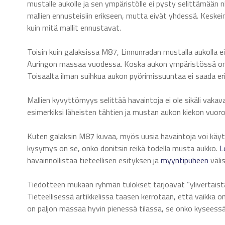
mustalle aukolle ja sen ympäristölle ei pysty selittämään n
mallien ennusteisiin erikseen, mutta eivät yhdessä. Kesk
kuin mitä mallit ennustavat.
Toisin kuin galaksissa M87, Linnunradan mustalla aukolla e
Auringon massaa vuodessa. Koska aukon ympäristössä on 
Toisaalta ilman suihkua aukon pyörimissuuntaa ei saada er
Mallien kyvyttömyys selittää havaintoja ei ole sikäli vakav
esimerkiksi läheisten tähtien ja mustan aukon kiekon vuoro
Kuten galaksin M87 kuvaa, myös uusia havaintoja voi käy
kysymys on se, onko donitsin reikä todella musta aukko.
L
havainnollistaa tieteellisen esityksen ja
myyntipuheen
väli
Tiedotteen mukaan ryhmän tulokset tarjoavat ”ylivertaist
Tieteellisessä artikkelissa taasen kerrotaan, että vaikka o
on paljon massaa hyvin pienessä tilassa, se onko kyseessä