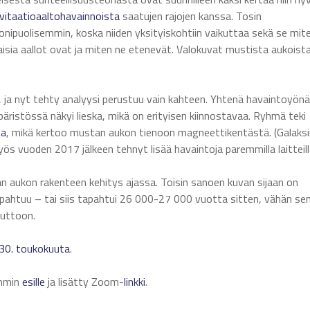
vitaatioaaltohavainnoista
saatujen rajojen kanssa. Tosin
onipuolisemmin, koska niiden yksityiskohtiin vaikuttaa sekä se mit
laisia aallot ovat ja miten ne etenevät. Valokuvat mustista aukoist
 ja nyt tehty analyysi perustuu vain kahteen. Yhtenä havaintoyönä
äristössä näkyi lieska, mikä on erityisen kiinnostavaa. Ryhmä teki
ta
, mikä kertoo mustan aukon tienoon magneettikentästä. (Galaksi
ös vuoden 2017 jälkeen tehnyt lisää havaintoja paremmilla laitteill
an aukon rakenteen kehitys ajassa. Toisin sanoen kuvan sijaan on
 tapahtuu – tai siis tapahtui 26 000-27 000 vuotta sitten, vähän se
uuttoon.
30. toukokuuta
.
ämmin
esille
ja lisätty Zoom-
linkki
.