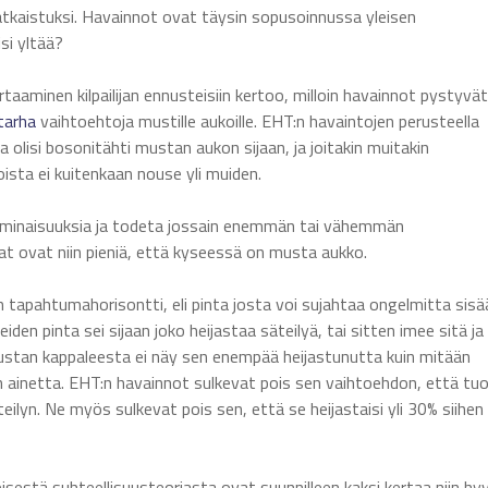
atkaistuksi. Havainnot ovat täysin sopusoinnussa yleisen
si yltää?
aaminen kilpailijan ennusteisiin kertoo, milloin havainnot pystyvät
tarha
vaihtoehtoja mustille aukoille. EHT:n havaintojen perusteella
 olisi bosonitähti mustan aukon sijaan, ja joitakin muitakin
joista ei kuitenkaan nouse yli muiden.
 ominaisuuksia ja todeta jossain enemmän tai vähemmän
at ovat niin pieniä, että kyseessä on musta aukko.
n tapahtumahorisontti, eli pinta josta voi sujahtaa ongelmitta sisä
den pinta sei sijaan joko heijastaa säteilyä, tai sitten imee sitä ja
eskustan kappaleesta ei näy sen enempää heijastunutta kuin mitään
en ainetta. EHT:n havainnot sulkevat pois sen vaihtoehdon, että tu
säteilyn. Ne myös sulkevat pois sen, että se heijastaisi yli 30% siihen
isestä suhteellisuusteoriasta ovat suunnilleen kaksi kertaa niin hy