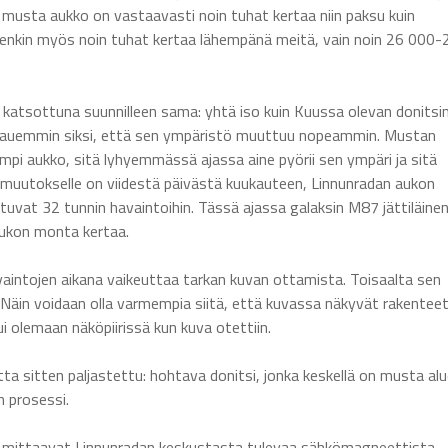
 musta aukko on vastaavasti noin tuhat kertaa niin paksu kuin
itenkin myös noin tuhat kertaa lähempänä meitä, vain noin 26 000-
 katsottuna suunnilleen sama: yhtä iso kuin Kuussa olevan donitsi
 kauemmin siksi, että sen ympäristö muuttuu nopeammin. Mustan
empi aukko, sitä lyhyemmässä ajassa aine pyörii sen ympäri ja sitä
muutokselle on viidestä päivästä kuukauteen, Linnunradan aukon
uvat 32 tunnin havaintoihin. Tässä ajassa galaksin M87 jättiläinen
aukon monta kertaa.
aintojen aikana vaikeuttaa tarkan kuvan ottamista. Toisaalta sen
äin voidaan olla varmempia siitä, että kuvassa näkyvät rakentee
tui olemaan näköpiirissä kun kuva otettiin.
ta sitten paljastettu: hohtava donitsi, jonka keskellä on musta alu
 prosessi.
a mittaavat Linnunradan keskustasta tulevaa sähkömagneettista