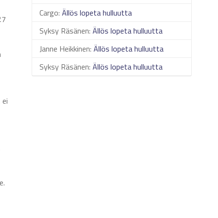
Cargo
:
Ällös lopeta hulluutta
27
Syksy Räsänen
:
Ällös lopeta hulluutta
Janne Heikkinen
:
Ällös lopeta hulluutta
n
Syksy Räsänen
:
Ällös lopeta hulluutta
 ei
t
e.