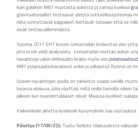
kuin galaksin M87 mustasta aukosta ja samaa luokkaa
gra
gravitaatioaallot testaavat yleistä suhteellisuusteoriaa m
niitä synnyttävät kappaleet kiertävät toisiaan että se mil
eivät testaa jälkimmäistä.
Vuonna 2017 EHT kuvasi Linnunradan keskustaa viisi yötä,
jota ei ole vielä analysoitu, Linnunradan mustan aukon ymp
havaintoja valon kirkkauden lisäksi myös sen
polarisaatios
M87 polarisaatiohavainnot onkin jo julkaistu.) Ryhmä on my
Uusien havaintojen avulla on tarkoitus saada selville must
luvassa elokuva, joka näyttää, mitä noilla tienoilla oikein
jälkeen kun neandertalilaiset olivat Maassa kuolleet sukup
Kaikenlaisiin aihetta koskeviin kysymyksiin saa vastauksia
Päivitys (17/05/22):
Tuotu tiedote tilaisuudesta näkyv