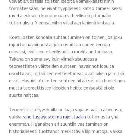
voivat arvostella toisten ideoita voimakkaasti niihin
törmätessään, he eivät tyypillisesti katso tarpeelliseksi
ruveta erikseen kumoamaan virheellisinä pitämiään
tutkimuksia. Yleensä niihin viitataan lähinnä kintaalla.
Koetulosten kohdalla suhtautuminen on toinen: jos joku
raportoi havainnosta, joka osoittaa uuden teorian
oikeaksi, väitteen oikeellisuutta ruoditaan tarkkaan.
Takana on sama syy kuin ylimalkaisuudessa
teoreettisten väitteiden suhteen: havainnot lopulta
osoittavat, mitkä teoreettiset ideat ovat oikein ja mitkä
eivät. Havaintotulosten suhteen pitää siis olla huolellinen,
mutta teoreettisten ideoiden heittelemisestä ei ole
suurta haittaa.
Teoreettisilla fyysikoilla on laaja vapaus valita aiheensa,
vaikka
rahoitusjärjestelmä
rajoittaakin
tutkimusta yhä
enemmän. Hajanainen eri suuntiin vaeltaminen on
historiallisesti tuottanut merkittäviä läpimurtoja, vaikka