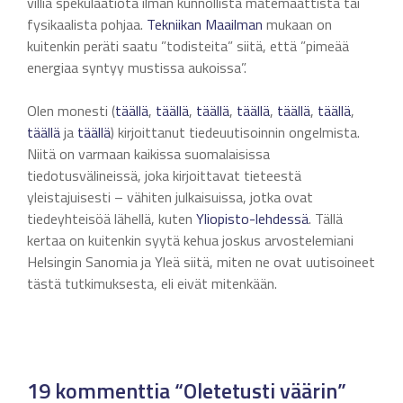
villiä spekulaatiota ilman kunnollista matemaattista tai
fysikaalista pohjaa.
Tekniikan Maailman
mukaan on
kuitenkin peräti saatu ”todisteita” siitä, että ”pimeää
energiaa syntyy mustissa aukoissa”.
Olen monesti (
täällä
,
täällä
,
täällä
,
täällä
,
täällä
,
täällä
,
täällä
ja
täällä
) kirjoittanut tiedeuutisoinnin ongelmista.
Niitä on varmaan kaikissa suomalaisissa
tiedotusvälineissä, joka kirjoittavat tieteestä
yleistajuisesti – vähiten julkaisuissa, jotka ovat
tiedeyhteisöä lähellä, kuten
Yliopisto-lehdessä
. Tällä
kertaa on kuitenkin syytä kehua joskus arvostelemiani
Helsingin Sanomia ja Yleä siitä, miten ne ovat uutisoineet
tästä tutkimuksesta, eli eivät mitenkään.
19 kommenttia “Oletetusti väärin”