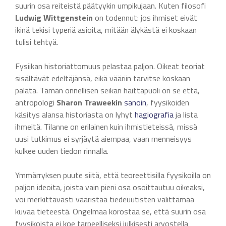
suurin osa reiteistä päätyykin umpikujaan. Kuten filosofi
Ludwig Wittgenstein
on todennut: jos ihmiset eivät
ikinä tekisi typeriä asioita, mitään älykästä ei koskaan
tulisi tehtyä.
Fysiikan historiattomuus pelastaa paljon. Oikeat teoriat
sisältävät edeltäjänsä, eikä vääriin tarvitse koskaan
palata. Tämän onnellisen seikan haittapuoli on se että,
antropologi
Sharon Traweekin
sanoin
, fyysikoiden
käsitys alansa historiasta on lyhyt
hagiografia
ja lista
ihmeitä. Tilanne on erilainen kuin ihmistieteissä, missä
uusi tutkimus ei syrjäytä aiempaa, vaan menneisyys
kulkee uuden tiedon rinnalla.
Ymmärryksen puute siitä, että teoreettisilla fyysikoilla on
paljon ideoita, joista vain pieni osa osoittautuu oikeaksi,
voi merkittävästi vääristää tiedeuutisten välittämää
kuvaa tieteestä. Ongelmaa korostaa se, että suurin osa
fyysikoista ei koe tarpeelliseksi julkisesti arvostella