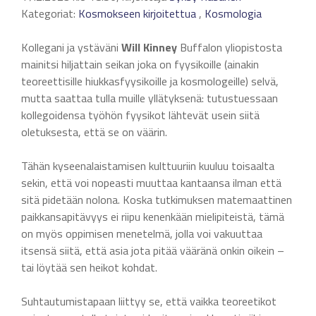
Kategoriat:
Kosmokseen kirjoitettua
,
Kosmologia
Kollegani ja ystäväni
Will Kinney
Buffalon yliopistosta
mainitsi hiljattain seikan joka on fyysikoille (ainakin
teoreettisille hiukkasfyysikoille ja kosmologeille) selvä,
mutta saattaa tulla muille yllätyksenä: tutustuessaan
kollegoidensa työhön fyysikot lähtevät usein siitä
oletuksesta, että se on väärin.
Tähän kyseenalaistamisen kulttuuriin kuuluu toisaalta
sekin, että voi nopeasti muuttaa kantaansa ilman että
sitä pidetään nolona. Koska tutkimuksen matemaattinen
paikkansapitävyys ei riipu kenenkään mielipiteistä, tämä
on myös oppimisen menetelmä, jolla voi vakuuttaa
itsensä siitä, että asia jota pitää vääränä onkin oikein –
tai löytää sen heikot kohdat.
Suhtautumistapaan liittyy se, että vaikka teoreetikot