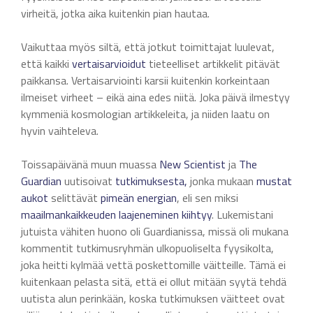
virheitä, jotka aika kuitenkin pian hautaa.
Vaikuttaa myös siltä, että jotkut toimittajat luulevat,
että kaikki
vertaisarvioidut
tieteelliset artikkelit pitävät
paikkansa. Vertaisarviointi karsii kuitenkin korkeintaan
ilmeiset virheet – eikä aina edes niitä. Joka päivä ilmestyy
kymmeniä kosmologian artikkeleita, ja niiden laatu on
hyvin vaihteleva.
Toissapäivänä muun muassa
New Scientist
ja
The
Guardian
uutisoivat
tutkimuksesta,
jonka mukaan
mustat
aukot
selittävät
pimeän energian
, eli sen miksi
maailmankaikkeuden laajeneminen kiihtyy
. Lukemistani
jutuista vähiten huono oli Guardianissa, missä oli mukana
kommentit tutkimusryhmän ulkopuoliselta fyysikolta,
joka heitti kylmää vettä poskettomille väitteille. Tämä ei
kuitenkaan pelasta sitä, että ei ollut mitään syytä tehdä
uutista alun perinkään, koska tutkimuksen väitteet ovat