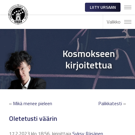
LIITY URSAAN
Valikko
Kosmokseen
kirjoitettua
«
Mikä menee pieleen
Palikkatesti
»
Oletetusti väärin
17.2.2023 klo 18.56, kirjoittaja
Syksy Räsänen