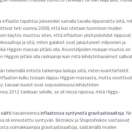
nflaatio tapahtuu jokseenkin samalla tavalla riippumatta siitä, mi
auttivat heti vuonna 2008, että kun otetaan huomioon muiden
sen käytös muuttuu siten, että inflaation yksityiskohdat riippuvat
roaaltoja ja sitä, miten galaksit ovat jakautuneet miljoonien ja
ikä Higgsin massan pitäisi olla. Arvostelijoiden mukaan muutos on
 Higgsin pitäisi olla raskaampi kuin mitä kiihdytinhavainnot sallivat
än tekemällä entistä tarkempia laskuja siitä, miten kvanttiefektit
inflaation kulku tosiaan riippuu Higgsin massasta, mutta osoittivat
etty: taivaan kuviot ovat sopusoinnussa kiihdytinten
 2012 tarkkaan selville, se oli niissä rajoissa, mitä Higgs-
ä
väitti
havainneensa
inflaatiossa syntyneitä
gravitaatioaaltoja
. Ne
ssa oli ennustettu syntyvän. Bezrukov ja Shaposhnikov vastasivat
iosta voimakkaampia gravitaatioaaltoja, säätämällä muiden