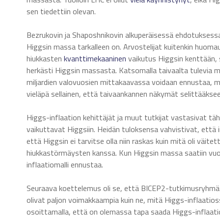
sen tiedettiin olevan.
Bezrukovin ja Shaposhnikovin alkuperäisessä ehdotuksessa i
Higgsin massa tarkalleen on. Arvostelijat kuitenkin huom
hiukkasten
kvanttimekaaninen
vaikutus Higgsin kenttään, 
herkästi Higgsin massasta. Katsomalla taivaalta tulevia mik
miljardien valovuosien mittakaavassa voidaan ennustaa, m
vieläpä sellainen, että taivaankannen näkymät selittääkseen
Higgs-inflaation kehittäjät ja muut tutkijat vastasivat täh
vaikuttavat Higgsiin. Heidän tuloksensa vahvistivat, että 
että Higgsin ei tarvitse olla niin raskas kuin mitä oli väit
hiukkastörmäysten kanssa. Kun Higgsin massa saatiin vuonna
inflaatiomalli ennustaa.
Seuraava koettelemus oli se, että BICEP2-tutkimusryhm
olivat paljon voimakkaampia kuin ne, mitä Higgs-inflaatio
osoittamalla, että on olemassa tapa saada Higgs-inflaat