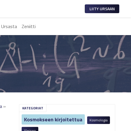
LIITY URSAAN
 Ursasta
Zeniitti
ia
»
KATEGORIAT
Kosmokseen kirjoitettua
Kosmologia
Yleinen