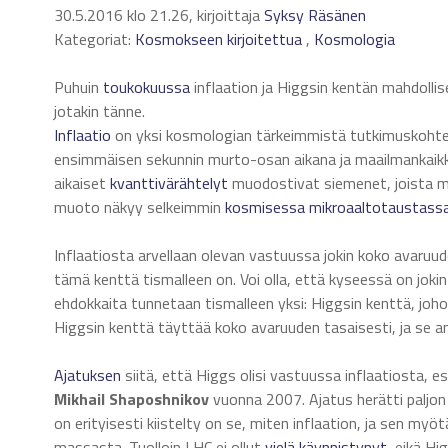
30.5.2016 klo 21.26, kirjoittaja
Syksy Räsänen
Kategoriat:
Kosmokseen kirjoitettua
,
Kosmologia
Puhuin
toukokuussa
inflaation ja Higgsin kentän mahdolli
jotakin tänne.
Inflaatio
on yksi kosmologian tärkeimmistä tutkimuskohte
ensimmäisen sekunnin murto-osan aikana ja maailmankaikkeus
aikaiset
kvanttivärähtelyt
muodostivat siemenet, joista ma
muoto näkyy selkeimmin
kosmisessa mikroaaltotaustass
Inflaatiosta arvellaan olevan vastuussa jokin koko avaruuden
tämä kenttä tismalleen on. Voi olla, että kyseessä on joki
ehdokkaita tunnetaan tismalleen yksi: Higgsin kenttä, joho
Higgsin kenttä täyttää koko avaruuden tasaisesti, ja se ant
Ajatuksen
siitä, että Higgs olisi vastuussa inflaatiosta,
Mikhail Shaposhnikov
vuonna 2007. Ajatus herätti paljon mi
on erityisesti kiistelty on se, miten inflaation, ja sen my
massasta. Tuolloin LHC ei ollut
vielä
käynnistynyt
, eikä Hi