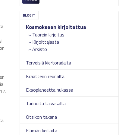
tä
Kosmokseen kirjoitettua
Tuorein kirjoitus
yi
Kirjoittajasta
ion
Arkisto
Terveisiä kiertoradalta
Kraatterin reunalta
nen
ia
Eksoplaneetta hukassa
12.
Tarinoita taivasalta
a
Otsikon takana
ta
Elämän keitaita