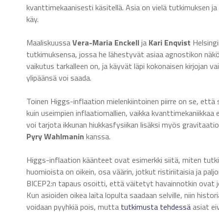
kvanttimekaanisesti käsitellä. Asia on vielä tutkimuksen ja 
käy.
Maaliskuussa
Vera-Maria Enckell
ja
Kari Enqvist
Helsingi
tutkimuksensa, jossa he lähestyvät asiaa agnostikon näkö
vaikutus tarkalleen on, ja käyvät läpi kokonaisen kirjojan v
ylipäänsä voi saada.
Toinen Higgs-inflaation mielenkiintoinen piirre on se, ett
kuin useimpien inflaatiomallien, vaikka kvanttimekaniikkaa 
voi tarjota ikkunan hiukkasfysiikan lisäksi myös gravitaat
Pyry Wahlmanin
kanssa.
Higgs-inflaation käänteet ovat esimerkki siitä, miten tutki
huomioista on oikein, osa väärin, jotkut ristiriitaisia ja pa
BICEP2:n tapaus osoitti, että väitetyt havainnotkin ovat jo
Kun asioiden oikea laita lopulta saadaan selville, niin hist
voidaan pyyhkiä pois, mutta
tutkimusta tehdessä
asiat eiv