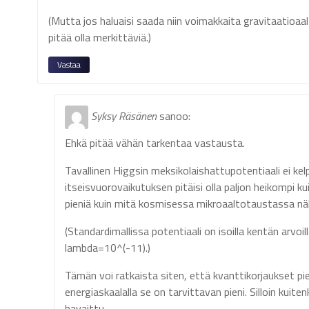
(Mutta jos haluaisi saada niin voimakkaita gravitaatioaa
pitää olla merkittäviä.)
Vastaa
Syksy Räsänen
sanoo:
Ehkä pitää vähän tarkentaa vastausta.
Tavallinen Higgsin meksikolaishattupotentiaali ei kelp
itseisvuorovaikutuksen pitäisi olla paljon heikompi k
pieniä kuin mitä kosmisessa mikroaaltotaustassa näkyy
(Standardimallissa potentiaali on isoilla kentän arvoil
lambda=10^(-11).)
Tämän voi ratkaista siten, että kvanttikorjaukset p
energiaskaalalla se on tarvittavan pieni. Silloin kui
havaittu.