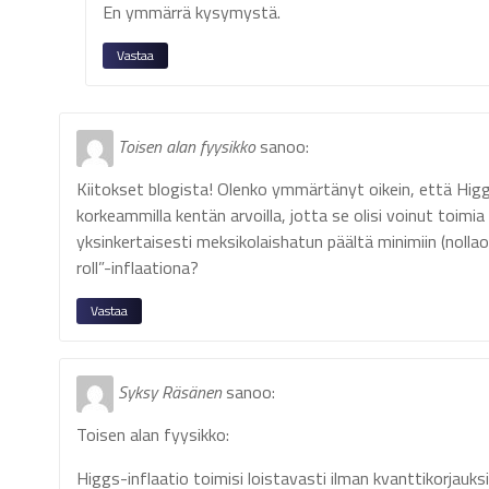
En ymmärrä kysymystä.
Vastaa
Toisen alan fyysikko
sanoo:
Kiitokset blogista! Olenko ymmärtänyt oikein, että Higgsi
korkeammilla kentän arvoilla, jotta se olisi voinut toimi
yksinkertaisesti meksikolaishatun päältä minimiin (nolla
roll”-inflaationa?
Vastaa
Syksy Räsänen
sanoo:
Toisen alan fyysikko:
Higgs-inflaatio toimisi loistavasti ilman kvanttikorjauksi