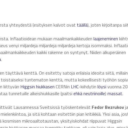
sesta yhteydestä (esityksen kalvot ovat
täällä
), joten kirjoitanpa sii
ista. Inflaatioidean mukaan maailmankaikkeuden
laajeneminen
kiiht
 venyi miljardeja miljardeja miljardeja kertoja isommaksi. Inflaat
ailmankaikkeuden kaikki rakenne on syntynyt. Niiden alkuperäinen
a
.
 täyttävä kenttä. On esitetty satoja erilaisia ideoita siitä, millai
n toistaiseksi tuntematon kenttä, mutta kokeellisesti työhön sopiv
n liittyvän
Higgsin hiukkasen
CERNin
LHC
-kiihdytin
löysi
vuonna 20
aa tunnetuille alkeishiukkasille (paitsi
ehkä
neutriinoille
)
massat
.
 esittivät Lausannessa Sveitsissä työskentelevät
Fedor Bezrukov
j
elenkiintoa, ja sitä kohtaan esitettiin pian kritiikkiä. Yksi asia, jos
ötä kosmisen mikroaaltotaustan, yksityiskohdat riippuvat Higgsin
ggsin hiukkasen massaa tunnettu tarkkaan, oli vain laaja alue, missä