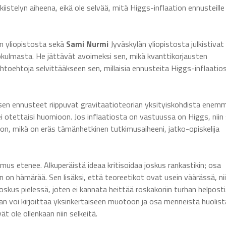
kiistelyn aiheena, eikä ole selvää, mitä Higgs-inflaation ennusteille
n yliopistosta sekä
Sami Nurmi
Jyväskylän yliopistosta julkistivat
kulmasta. He jättävät avoimeksi sen, mikä kvanttikorjausten
aihtoehtoja selvittääkseen sen, millaisia ennusteita Higgs-inflaatio
ä sen ennusteet riippuvat gravitaatioteorian yksityiskohdista enem
ei otettaisi huomioon. Jos inflaatiosta on vastuussa on Higgs, niin
ioon, mikä on eräs tämänhetkinen tutkimusaiheeni, jatko-opiskelija
mus etenee. Alkuperäistä ideaa kritisoidaa joskus rankastikin; osa
ljon on hämärää. Sen lisäksi, että teoreetikot ovat usein väärässä, ni
skus pielessä, joten ei kannata heittää roskakoriin turhan helposti
orian voi kirjoittaa yksinkertaiseen muotoon ja osa menneistä huolist
ät ole ollenkaan niin selkeitä.