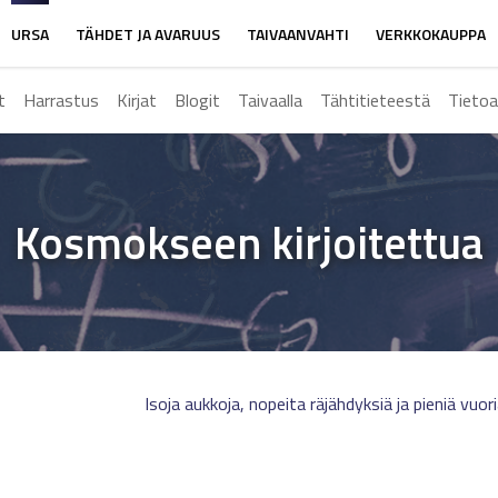
URSA
TÄHDET JA AVARUUS
TAIVAANVAHTI
VERKKOKAUPPA
t
Harrastus
Kirjat
Blogit
Taivaalla
Tähtitieteestä
Tietoa
Kosmokseen kirjoitettua
Isoja aukkoja, nopeita räjähdyksiä ja pieniä vuor