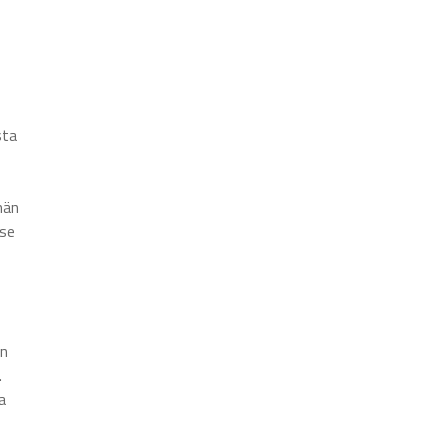
sta
män
 se
in
.
a