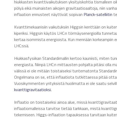
hiukkasten kvanttivaikutuksen yksityiskohtia tismalleen oik
pölyä eikä muinaisten aikojen gravitaatioaaltoja, niin vanh
inflaation ennusteet näyttivät sopivan
Planck-satelliitin
te
Kvanttimekaanisiin vaikutuksiin Higgsin kenttään on kuite
kiperiksi. Higgsin käytös LHC:n törmäysenergioilla tunneta
kertaa isommista energioista. Kun mennään korkeampiin ene
LHC:ssä.
Hiukkasfysiikan Standardimallin kertoo kauniisti, miten tu
energiasta. Niinpä LHC:n mittausten pohjalta pitäisi olla ma
välissä ei ole mitään toistaiseksi tuntematonta Standardi
Ongelmana on se, että inflaatiota tutkittaessa pitää ott
Vuosikymmenten yrityksistä huolimatta ei ole saatu selville
kvanttigravitaatioksi
.
Inflaatio on toistaiseksi ainoa alue, missä kvanttigravita
inflaatiomalleissa tarvitse tietää tarkkaan, mistä kvantti
tekemiseen. Higgs-inflaation tapauksessa tarvitaan kuiten