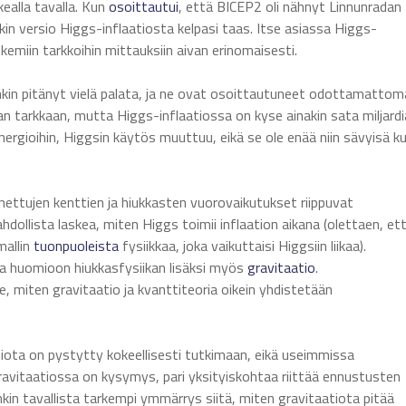
ealla tavalla. Kun
osoittautui
, että BICEP2 oli nähnyt Linnunradan
akin versio Higgs-inflaatiosta kelpasi taas. Itse asiassa Higgs-
kemiin tarkkoihin mittauksiin aivan erinomaisesti.
nkin pitänyt vielä palata, ja ne ovat osoittautuneet odottamatto
an tarkkaan, mutta Higgs-inflaatiossa on kyse ainakin sata miljardi
rgioihin, Higgsin käytös muuttuu, eikä se ole enää niin sävyisä ku
nnettujen kenttien ja hiukkasten vuorovaikutukset riippuvat
hdollista laskea, miten Higgs toimii inflaation aikana (olettaen, et
mallin
tuonpuoleista
fysiikkaa, joka vaikuttaisi Higgsiin liikaa).
aa huomioon hiukkasfysiikan lisäksi myös
gravitaatio
.
, miten gravitaatio ja kvanttiteoria oikein yhdistetään
atiota on pystytty kokeellisesti tutkimaan, eikä useimmissa
gravitaatiossa on kysymys, pari yksityiskohtaa riittää ennustusten
kin tavallista tarkempi ymmärrys siitä, miten gravitaatiota pitää