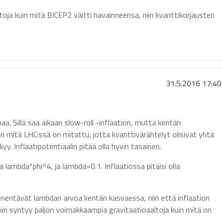
ltoja kuin mitä BICEP2 väitti havainneensa, niin kvanttikorjausten
31.5.2016 17:40
aa. Sillä saa aikaan slow-roll -inflaation, mutta kentän
uin mitä LHC:ssä on mitattu, jotta kvanttivärähtelyt olisivat yhtä
. Inflaatipotentiaalin pitää olla hyvin tasainen.
la lambda*phi^4, ja lambda=0.1. Inflaatiossa pitäisi olla
ienentävät lambdan arvoa kentän kasvaessa, niin että inflaation
tenkin syntyy paljon voimakkaampia gravitaatioaaltoja kuin mitä on