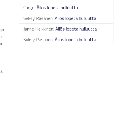
Cargo
:
Ällös lopeta hulluutta
Syksy Räsänen
:
Ällös lopeta hulluutta
Janne Heikkinen
:
Ällös lopeta hulluutta
man
a
Syksy Räsänen
:
Ällös lopeta hulluutta
in
tä