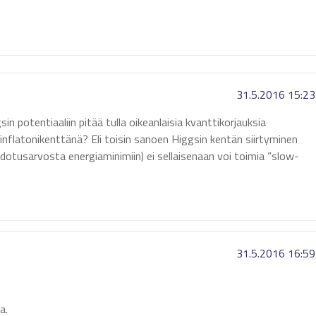
31.5.2016 15:23
n potentiaaliin pitää tulla oikeanlaisia kvanttikorjauksia
a inflatonikenttänä? Eli toisin sanoen Higgsin kentän siirtyminen
odotusarvosta energiaminimiin) ei sellaisenaan voi toimia ”slow-
31.5.2016 16:59
a.