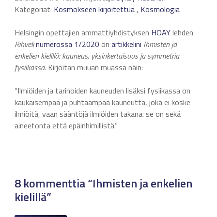
Kategoriat:
Kosmokseen kirjoitettua
,
Kosmologia
Helsingin opettajien ammattiyhdistyksen
HOAY
lehden
Rihveli
numerossa 1/2020
on
artikkelini
Ihmisten ja
enkelien kielillä: kauneus, yksinkertaisuus ja symmetria
fysiikassa
. Kirjoitan muuan muassa näin:
“Ilmiöiden ja tarinoiden kauneuden lisäksi fysiikassa on
kaukaisempaa ja puhtaampaa kauneutta, joka ei koske
ilmiöitä, vaan sääntöjä ilmiöiden takana: se on sekä
aineetonta että epäinhimillistä.”
8 kommenttia “Ihmisten ja enkelien
kielillä”