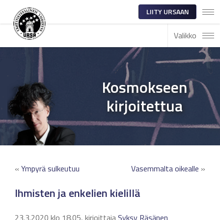
LIITY URSAAN
Valikko
Kosmokseen
kirjoitettua
«
Ympyrä sulkeutuu
Vasemmalta oikealle
»
Ihmisten ja enkelien kielillä
23.3.2020 klo 18.05, kirjoittaja
Syksy Räsänen