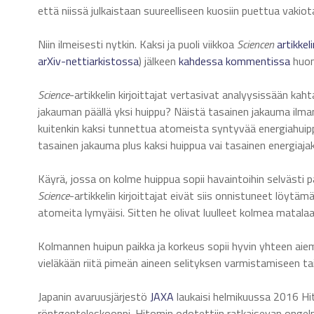
että niissä julkaistaan suureelliseen kuosiin puettua vakiotav
Niin ilmeisesti nytkin. Kaksi ja puoli viikkoa
Sciencen
artikkel
arXiv-nettiarkistossa
) jälkeen
kahdessa
kommentissa
huom
Science
-artikkelin kirjoittajat vertasivat analyysissään k
jakauman päällä yksi huippu? Näistä tasainen jakauma ilman
kuitenkin kaksi tunnettua atomeista syntyvää energiahuip
tasainen jakauma plus kaksi huippua vai tasainen energiaj
Käyrä, jossa on kolme huippua sopii havaintoihin selvästi pa
Science
-artikkelin kirjoittajat eivät siis onnistuneet löytäm
atomeita lymyäisi. Sitten he olivat luulleet kolmea matalaa
Kolmannen huipun paikka ja korkeus sopii hyvin yhteen aie
vieläkään riitä pimeän aineen selityksen varmistamiseen ta
Japanin avaruusjärjestö
JAXA
laukaisi helmikuussa 2016 Hito
röntgenteleskooppi. Hitomin odotettiin ratkaisevan ongelma