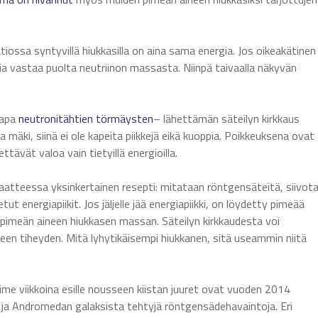
iossa syntyvillä hiukkasilla on aina sama energia. Jos oikeakätinen
gia vastaa puolta neutriinon massasta. Niinpä taivaalla näkyvän
kapa
neutronitähtien törmäysten
– lähettämän säteilyn kirkkaus
 mäki, siinä ei ole kapeita piikkejä eikä kuoppia. Poikkeuksena ovat
hettävät valoa vain tietyillä energioilla.
riaatteessa yksinkertainen resepti: mitataan röntgensäteitä, siivot
t energiapiikit. Jos jäljelle jää energiapiikki, on löydetty pimeää
n pimeän aineen hiukkasen massan. Säteilyn kirkkaudesta voi
neen tiheyden. Mitä lyhytikäisempi hiukkanen, sitä useammin niitä
ime viikkoina esille nousseen kiistan juuret ovat vuoden 2014
ä ja Andromedan galaksista tehtyjä röntgensädehavaintoja. Eri