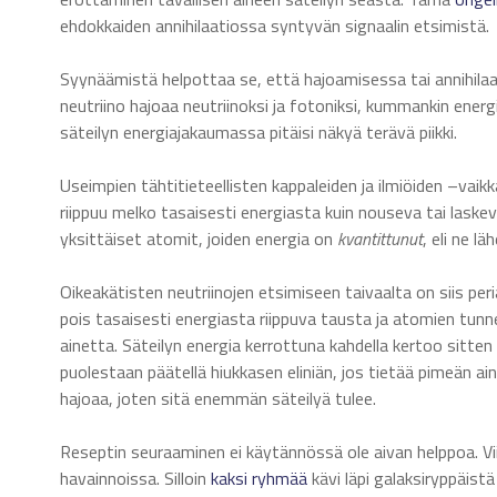
ehdokkaiden annihilaatiossa syntyvän signaalin etsimistä.
Syynäämistä helpottaa se, että hajoamisessa tai annihilaat
neutriino hajoaa neutriinoksi ja fotoniksi, kummankin ener
säteilyn energiajakaumassa pitäisi näkyä terävä piikki.
Useimpien tähtitieteellisten kappaleiden ja ilmiöiden –vaik
riippuu melko tasaisesti energiasta kuin nouseva tai laskeva
yksittäiset atomit, joiden energia on
kvantittunut
, eli ne lä
Oikeakätisten neutriinojen etsimiseen taivaalta on siis pe
pois tasaisesti energiasta riippuva tausta ja atomien tunnetu
ainetta. Säteilyn energia kerrottuna kahdella kertoo sitte
puolestaan päätellä hiukkasen eliniän, jos tietää pimeän ai
hajoaa, joten sitä enemmän säteilyä tulee.
Reseptin seuraaminen ei käytännössä ole aivan helppoa. Vi
havainnoissa. Silloin
kaksi
ryhmää
kävi läpi galaksiryppäist