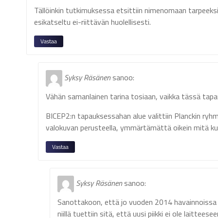
Tällöinkin tutkimuksessa etsittiin nimenomaan tarpeeksi 
esikatseltu ei-riittävän huolellisesti.
Vastaa
Syksy Räsänen
sanoo:
Vähän samanlainen tarina tosiaan, vaikka tässä tapau
BICEP2:n tapauksessahan alue valittiin Planckin r
valokuvan perusteella, ymmärtämättä oikein mitä kuv
Vastaa
Syksy Räsänen
sanoo:
Sanottakoon, että jo vuoden 2014 havainnoissa kä
niillä tuettiin sitä, että uusi piikki ei ole laitte