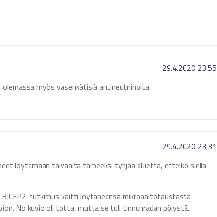
29.4.2020 23:55
n olemassa myös vasenkätisiä antineutriinoita.
29.4.2020 23:31
uneet löytämään taivaalta tarpeeksi tyhjää aluetta, etteikö siellä
tä BICEP2-tutkimus väitti löytäneensä mikroaaltotaustasta
on. No kuvio oli totta, mutta se tuli Linnunradan pölystä.