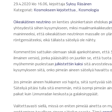
29.4.2020 klo 16.06, kirjoittaja
Syksy Räsänen
Kategoriat:
Kosmokseen kirjoitettua
,
Kosmologia
Oikeakätinen
neutriino
on kenties yksinkertaisin ehdokas
p
yhteydestä siihen kysymykseen, miksi maailmankaikkeudes
maininneeksi, että oikeakätisen neutriinon massalle on yläraj
röntgensäteeksi, eikä tällaista säteilyä ole nähty.
Kommenttini sattuikin olemaan sikäli ajankohtainen, että
ilmainen versio), jonka pääsisältö on juurikin se, että tuota
myöhemmin puolestaan
julkistettiin
kaksi
sitä arvostelevaa
kysymykseen siitä, onko pimeän aineen säteilyä havaittu o
Jos pimeän aineen hiukkanen voi hajota, siitä syntyvää säteil
Säteilyä pitäisi tulla sitä enemmän, mitä isompi pimeän ai
paikat kuin Linnunradan keskusta ja galaksiryppäät.
Valitettavasti siellä, missä on eniten pimeää ainetta on m
erottaminen tavallisen aineen säteilyn seasta. Tämä
onge