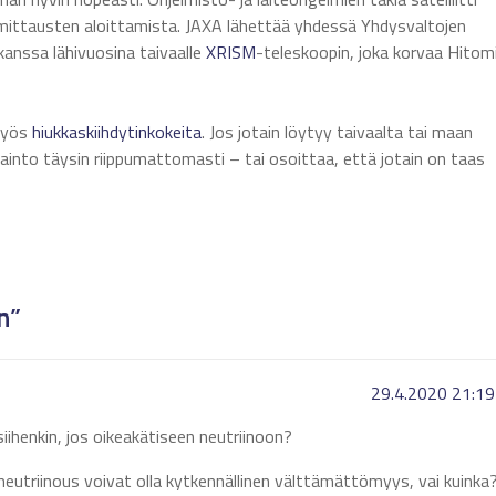
 mittausten aloittamista. JAXA lähettää yhdessä Yhdysvaltojen
anssa lähivuosina taivaalle
XRISM
-teleskoopin, joka korvaa Hitomi
 myös
hiukkaskiihdytinkokeita
. Jos jotain löytyy taivaalta tai maan
ainto täysin riippumattomasti – tai osoittaa, että jotain on taas
n”
29.4.2020 21:19
iihenkin, jos oikeakätiseen neutriinoon?
ineutriinous voivat olla kytkennällinen välttämättömyys, vai kuinka