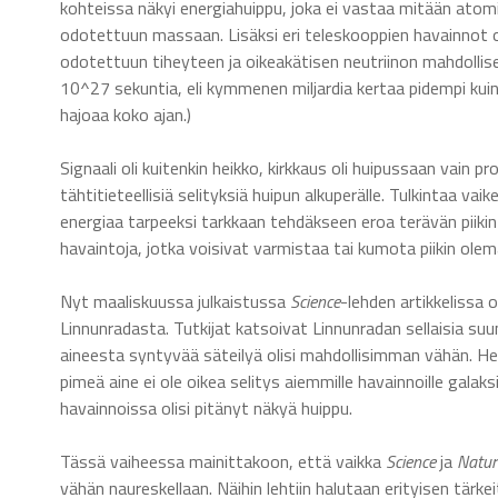
kohteissa näkyi energiahuippu, joka ei vastaa mitään atomi
odotettuun massaan. Lisäksi eri teleskooppien havainnot ol
odotettuun tiheyteen ja oikeakätisen neutriinon mahdollisee
10^27 sekuntia, eli kymmenen miljardia kertaa pidempi kuin 
hajoaa koko ajan.)
Signaali oli kuitenkin heikko, kirkkaus oli huipussaan vain pr
tähtitieteellisiä selityksiä huipun alkuperälle. Tulkintaa 
energiaa tarpeeksi tarkkaan tehdäkseen eroa terävän piikin
havaintoja, jotka voisivat varmistaa tai kumota piikin olem
Nyt maaliskuussa julkaistussa
Science
-lehden artikkelissa
Linnunradasta. Tutkijat katsoivat Linnunradan sellaisia suu
aineesta syntyvää säteilyä olisi mahdollisimman vähän. He 
pimeä aine ei ole oikea selitys aiemmille havainnoille gala
havainnoissa olisi pitänyt näkyä huippu.
Tässä vaiheessa mainittakoon, että vaikka
Science
ja
Natur
vähän naureskellaan. Näihin lehtiin halutaan erityisen tärkei