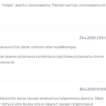
”tyhjää” aluetta Linnunradasta. Planckin karttaa Linnunradasta oli
29.4.2020 23:51
ksessa itse datan suhteen oltiin huolellisempia.
yhmän jäsenen pitämässä esitelmässä näyttäneestä kuvasta otetun
assa oli.
30.4.2020 01:03
ytettiin dataa taivaan keskivertoa tyhjemmistä alueista. Silloin
eseen liittyvä virhe (koska sitä ei näkynyt taivaan tyhjemmässä