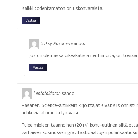
Kaikki todentamaton on uskonvaraista.
Vastaa
Syksy Räsänen
sanoo:
Jos on olemassa oikeakätisiä neutriinoita, on tosiaa
Vastaa
Lentotaidoton
sanoo:
Räsänen: Science-artikkelin kirjoittajat eivät siis onnist
hehkuvia atomeita lymyäisi.
Tulee mieleen taannoinen (2014) kohu-uutinen siitä et
varhaisen kosmoksen gravitaatioaaltojen polarisaatiokuvi