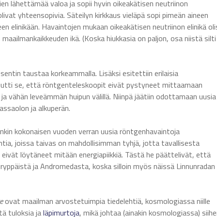
en lähettämää valoa ja sopii hyvin oikeakätisen neutriinon
ivat yhteensopivia. Säteilyn kirkkaus vieläpä sopi pimeän aineen
n elinikään. Havaintojen mukaan oikeakätisen neutriinon elinikä oli
maailmankaikkeuden ikä. (Koska hiukkasia on paljon, osa niistä silti
osentin taustaa korkeammalla. Lisäksi esitettiin erilaisia
vaikeutti se, että röntgenteleskoopit eivät pystyneet mittaamaan
 ja vähän leveämmän huipun välillä. Niinpä jäätiin odottamaan uusia
assaolon ja alkuperän.
 onkin kokonaisen vuoden verran uusia röntgenhavaintoja
ntia, joissa taivas on mahdollisimman tyhjä, jotta tavallisesta
eivät löytäneet mitään energiapiikkiä. Tästä he päättelivät, että
ksiryppäistä ja Andromedasta, koska silloin myös näissä Linnunradan
e
ovat maailman arvostetuimpia tiedelehtiä, kosmologiassa niille
tä tuloksia ja
läpimurtoja
, mikä johtaa (ainakin kosmologiassa) siihe