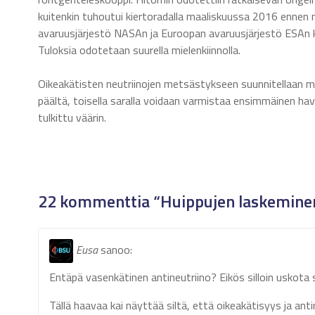
kuitenkin tuhoutui kiertoradalla maaliskuussa 2016 ennen
avaruusjärjestö NASAn ja Euroopan avaruusjärjestö ESAn k
Tuloksia odotetaan suurella mielenkiinnolla.
Oikeakätisten neutriinojen metsästykseen suunnitellaan
päältä, toisella saralla voidaan varmistaa ensimmäinen hav
tulkittu väärin.
22 kommenttia “Huippujen laskemine
Eusa
sanoo:
Entäpä vasenkätinen antineutriino? Eikös silloin uskota s
Tällä haavaa kai näyttää siltä, että oikeakätisyys ja ant