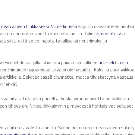
imeän
aineen
hiukkaseksi
.
Viime kuussa
kirjoitin oikeakätisen neutrii
sa on enemmän ainetta kuin antiainetta. Tulin
kommenteissa
a siitä, että se voi hajota tavalliseksi neutriinoksi ja
Science
-lehdessä julkaistiin viisi päivää sen jälkeen
artikkeli
(
tässä
 neutriinoiden hajoamissäteilyä ei ole havaittu. Kaksi ja puoli viikkoa
 artikkelia. Selvitän tässä tilannetta, mutta tiivistettynä vastaus
n ”ehkä”.
yä pitäisi tulla joka puolelta, koska pimeää ainetta on kaikkialla.
neen tiheys on. Niinpä kirkkaimmin pimeydestä hohtaisivat sellaiset
yös eniten tavallista ainetta. Suurin pulma on pimeän aineen säteil
lma
on
riivannut
myös muiden pimeän aineen hiukkasiksi tarjottujen