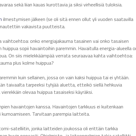
araa sekä liian kauas kurottavia ja siksi virheellisiä tuloksia.
in
ilmestymisen jälkeen (se oli sitä ennen ollut yli vuoden saatavilla
autettiin vakavista puutteista.
ahta vaihtoehtoa: onko energiajakauma tasainen vai onko tasaisen
 huippua sopii havaintoihin paremmin. Havaitulla energia-alueella o
pua. On siis mielekkäämpää verrata seuraavaa kahta vaihtoehtoa:
akauma plus kolme huippua?
remmin kuin sellainen, jossa on vain kaksi huippua tai ei yhtään.
ään taivaalta tarpeeksi tyhjää aluetta, etteikö siellä hehkuvia
 vierekkäin olevaa huippua tasaiseksi käyräksi.
mpien havaintojen kanssa. Havaintojen tarkkuus ei kuitenkaan
i kumoamiseen. Tarvitaan parempia laitteita.
mi-satelliitin, jonka laitteiden joukossa oli erittäin tarkka
n hyvin nopeasti. Ohjelmisto- ja laiteongelmien takia satelliitti