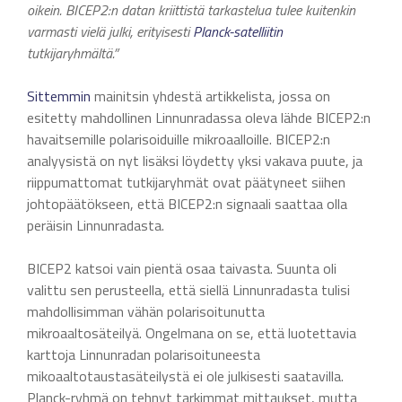
oikein. BICEP2:n datan kriittistä tarkastelua tulee kuitenkin
varmasti vielä julki, erityisesti
Planck-satelliitin
tutkijaryhmältä.”
Sittemmin
mainitsin yhdestä artikkelista, jossa on
esitetty mahdollinen Linnunradassa oleva lähde BICEP2:n
havaitsemille polarisoiduille mikroaalloille. BICEP2:n
analyysistä on nyt lisäksi löydetty yksi vakava puute, ja
riippumattomat tutkijaryhmät ovat päätyneet siihen
johtopäätökseen, että BICEP2:n signaali saattaa olla
peräisin Linnunradasta.
BICEP2 katsoi vain pientä osaa taivasta. Suunta oli
valittu sen perusteella, että siellä Linnunradasta tulisi
mahdollisimman vähän polarisoitunutta
mikroaaltosäteilyä. Ongelmana on se, että luotettavia
karttoja Linnunradan polarisoituneesta
mikoaaltotaustasäteilystä ei ole julkisesti saatavilla.
Planck-ryhmä on tehnyt tarkimmat mittaukset, mutta