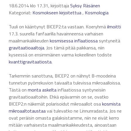
18.6.2014 klo 17.31, kirjoittaja
Syksy Räsänen
Kategoriat:
Kosmokseen kirjoitettua
,
Kosmologia
Tuuli on kääntynyt BICEP2:ta vastaan. Koeryhmä
ilmoitti
17.3. suurella fanfaarilla havainneensa varhaisen
maailmankaikkeuden
kosmisessa
inflaatiossa
syntyneitä
gravitaatioaaltoja
. Jos tämä pitää paikkansa, niin
kyseessä on ensimmäinen varma kokeellinen todiste
kvanttigravitaatiosta
.
Tarkemmin sanottuna, BICEP2 on nähnyt B-moodeina
tunnetun pyörrekuvion taivaalta tulevissa mikroaalloissa.
Tästä on
monta
askelta
inflaatiossa syntyneisiin
gravitaatioaaltoihin. Ehkä epävarmin on se, ovatko
BICEP2:n näkemät polarisoidut mikroaallot osa
kosmista
mikroaaltotaustaa
vai tulevatko ne Linnunradasta. Jos ne
ovat peräisin omasta galaksistamme, niin ne eivät kerro
mitään varhaisesta maailmankaikkeudesta, ainoastaan