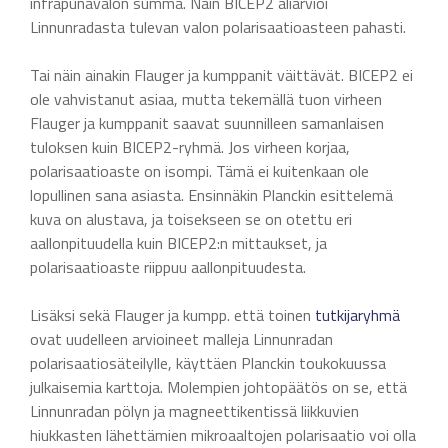
infrapunavalon summa. Näin BICEP2 aliarvioi
Linnunradasta tulevan valon polarisaatioasteen pahasti.
Tai näin ainakin Flauger ja kumppanit väittävät. BICEP2 ei
ole vahvistanut asiaa, mutta tekemällä tuon virheen
Flauger ja kumppanit saavat suunnilleen samanlaisen
tuloksen kuin BICEP2-ryhmä. Jos virheen korjaa,
polarisaatioaste on isompi. Tämä ei kuitenkaan ole
lopullinen sana asiasta. Ensinnäkin Planckin esittelemä
kuva on alustava, ja toisekseen se on otettu eri
aallonpituudella kuin BICEP2:n mittaukset, ja
polarisaatioaste riippuu aallonpituudesta.
Lisäksi sekä Flauger ja kumpp. että toinen
tutkijaryhmä
ovat uudelleen arvioineet malleja Linnunradan
polarisaatiosäteilylle, käyttäen Planckin toukokuussa
julkaisemia karttoja. Molempien johtopäätös on se, että
Linnunradan pölyn ja magneettikentissä liikkuvien
hiukkasten lähettämien mikroaaltojen polarisaatio voi olla