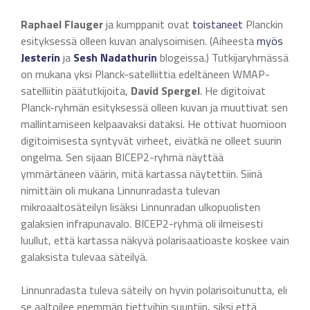
Raphael Flauger
ja kumppanit ovat
toistaneet
Planckin
esityksessä olleen kuvan analysoimisen. (Aiheesta
myös
Jesterin
ja
Sesh Nadathurin
blogeissa.) Tutkijaryhmässä
on mukana yksi Planck-satelliittia edeltäneen WMAP-
satelliitin päätutkijoita,
David Spergel
. He digitoivat
Planck-ryhmän esityksessä olleen kuvan ja muuttivat sen
mallintamiseen kelpaavaksi dataksi. He ottivat huomioon
digitoimisesta syntyvät virheet, eivätkä ne olleet suurin
ongelma. Sen sijaan BICEP2-ryhmä näyttää
ymmärtäneen väärin, mitä kartassa näytettiin. Siinä
nimittäin oli mukana Linnunradasta tulevan
mikroaaltosäteilyn lisäksi Linnunradan ulkopuolisten
galaksien infrapunavalo. BICEP2-ryhmä oli ilmeisesti
luullut, että kartassa näkyvä polarisaatioaste koskee vain
galaksista tulevaa säteilyä.
Linnunradasta tuleva säteily on hyvin polarisoitunutta, eli
se aaltoilee enemmän tiettyihin suuntiin, siksi että