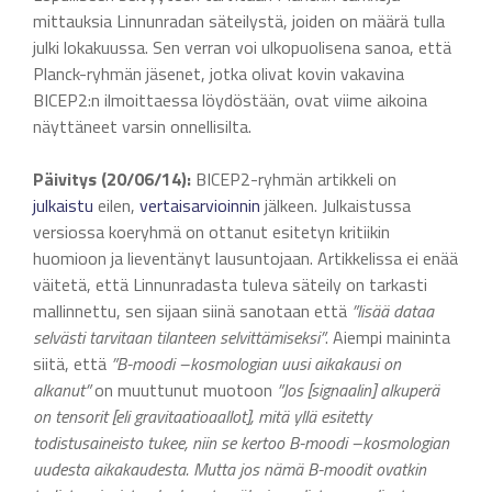
mittauksia Linnunradan säteilystä, joiden on määrä tulla
julki lokakuussa. Sen verran voi ulkopuolisena sanoa, että
Planck-ryhmän jäsenet, jotka olivat kovin vakavina
BICEP2:n ilmoittaessa löydöstään, ovat viime aikoina
näyttäneet varsin onnellisilta.
Päivitys (20/06/14):
BICEP2-ryhmän artikkeli on
julkaistu
eilen,
vertaisarvioinnin
jälkeen. Julkaistussa
versiossa koeryhmä on ottanut esitetyn kritiikin
huomioon ja lieventänyt lausuntojaan. Artikkelissa ei enää
väitetä, että Linnunradasta tuleva säteily on tarkasti
mallinnettu, sen sijaan siinä sanotaan että
”lisää dataa
selvästi tarvitaan tilanteen selvittämiseksi”
. Aiempi maininta
siitä, että
”B-moodi –kosmologian uusi aikakausi on
alkanut”
on muuttunut muotoon
”Jos [signaalin] alkuperä
on tensorit [eli gravitaatioaallot], mitä yllä esitetty
todistusaineisto tukee, niin se kertoo B-moodi –kosmologian
uudesta aikakaudesta. Mutta jos nämä B-moodit ovatkin