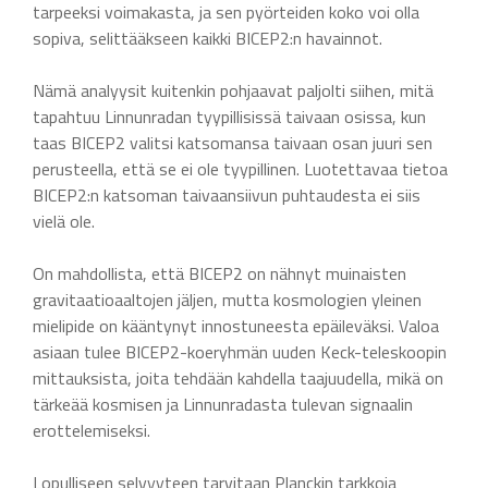
tarpeeksi voimakasta, ja sen pyörteiden koko voi olla
sopiva, selittääkseen kaikki BICEP2:n havainnot.
Nämä analyysit kuitenkin pohjaavat paljolti siihen, mitä
tapahtuu Linnunradan tyypillisissä taivaan osissa, kun
taas BICEP2 valitsi katsomansa taivaan osan juuri sen
perusteella, että se ei ole tyypillinen. Luotettavaa tietoa
BICEP2:n katsoman taivaansiivun puhtaudesta ei siis
vielä ole.
On mahdollista, että BICEP2 on nähnyt muinaisten
gravitaatioaaltojen jäljen, mutta kosmologien yleinen
mielipide on kääntynyt innostuneesta epäileväksi. Valoa
asiaan tulee BICEP2-koeryhmän uuden Keck-teleskoopin
mittauksista, joita tehdään kahdella taajuudella, mikä on
tärkeää kosmisen ja Linnunradasta tulevan signaalin
erottelemiseksi.
Lopulliseen selvyyteen tarvitaan Planckin tarkkoja