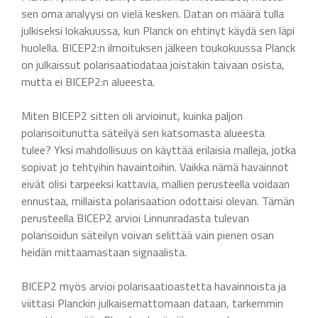
sen oma analyysi on vielä kesken. Datan on määrä tulla
julkiseksi lokakuussa, kun Planck on ehtinyt käydä sen läpi
huolella. BICEP2:n ilmoituksen jälkeen toukokuussa Planck
on julkaissut polarisaatiodataa joistakin taivaan osista,
mutta ei BICEP2:n alueesta.
Miten BICEP2 sitten oli arvioinut, kuinka paljon
polarisoitunutta säteilyä sen katsomasta alueesta
tulee? Yksi mahdollisuus on käyttää erilaisia malleja, jotka
sopivat jo tehtyihin havaintoihin. Vaikka nämä havainnot
eivät olisi tarpeeksi kattavia, mallien perusteella voidaan
ennustaa, millaista polarisaation odottaisi olevan. Tämän
perusteella BICEP2 arvioi Linnunradasta tulevan
polarisoidun säteilyn voivan selittää vain pienen osan
heidän mittaamastaan signaalista.
BICEP2 myös arvioi polarisaatioastetta havainnoista ja
viittasi Planckin julkaisemattomaan dataan, tarkemmin