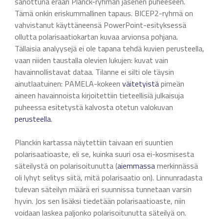
sanottuna erään Planck-ryhmän jäsenen puheeseen.
Tämä onkin eriskummallinen tapaus. BICEP2-ryhmä on
vahvistanut käyttäneensä PowerPoint-esityksessä
ollutta polarisaatiokartan kuvaa arvionsa pohjana.
Tällaisia analyysejä ei ole tapana tehdä kuvien perusteella,
vaan niiden taustalla olevien lukujen: kuvat vain
havainnollistavat dataa. Tilanne ei silti ole täysin
ainutlaatuinen: PAMELA-kokeen
väitetyistä
pimeän
aineen havainnoista kirjoitettiin tieteellisiä julkaisuja
puheessa esitetystä kalvosta otetun valokuvan
perusteella
.
Planckin kartassa näytettiin taivaan eri suuntien
polarisaatioaste, eli se, kuinka suuri osa ei-kosmisesta
säteilystä on polarisoitunutta (
aiemmassa
merkinnässä
oli lyhyt selitys siitä, mitä polarisaatio on). Linnunradasta
tulevan säteilyn määrä eri suunnissa tunnetaan varsin
hyvin. Jos sen lisäksi tiedetään polarisaatioaste, niin
voidaan laskea paljonko polarisoitunutta säteilyä on.