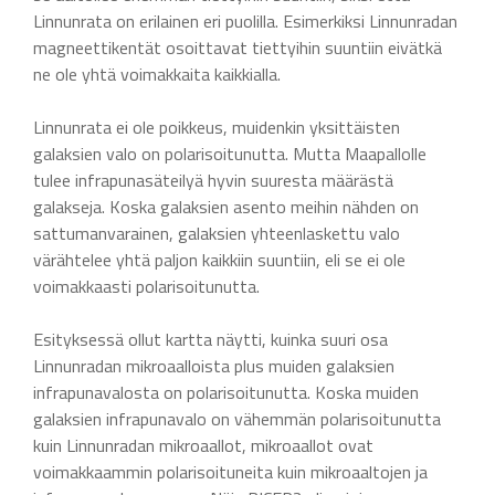
Linnunrata on erilainen eri puolilla. Esimerkiksi Linnunradan
magneettikentät osoittavat tiettyihin suuntiin eivätkä
ne ole yhtä voimakkaita kaikkialla.
Linnunrata ei ole poikkeus, muidenkin yksittäisten
galaksien valo on polarisoitunutta. Mutta Maapallolle
tulee infrapunasäteilyä hyvin suuresta määrästä
galakseja. Koska galaksien asento meihin nähden on
sattumanvarainen, galaksien yhteenlaskettu valo
värähtelee yhtä paljon kaikkiin suuntiin, eli se ei ole
voimakkaasti polarisoitunutta.
Esityksessä ollut kartta näytti, kuinka suuri osa
Linnunradan mikroaalloista plus muiden galaksien
infrapunavalosta on polarisoitunutta. Koska muiden
galaksien infrapunavalo on vähemmän polarisoitunutta
kuin Linnunradan mikroaallot, mikroaallot ovat
voimakkaammin polarisoituneita kuin mikroaaltojen ja