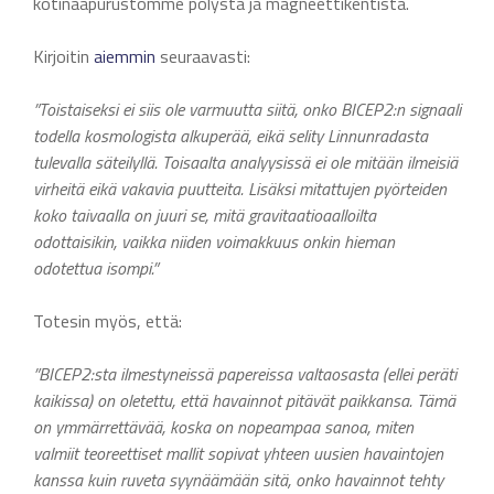
kotinaapurustomme pölystä ja magneettikentistä.
Kirjoitin
aiemmin
seuraavasti:
”Toistaiseksi ei siis ole varmuutta siitä, onko BICEP2:n signaali
todella kosmologista alkuperää, eikä selity Linnunradasta
tulevalla säteilyllä. Toisaalta analyysissä ei ole mitään ilmeisiä
virheitä eikä vakavia puutteita. Lisäksi mitattujen pyörteiden
koko taivaalla on juuri se, mitä gravitaatioaalloilta
odottaisikin, vaikka niiden voimakkuus onkin hieman
odotettua isompi.”
Totesin myös, että:
”BICEP2:sta ilmestyneissä papereissa valtaosasta (ellei peräti
kaikissa) on oletettu, että havainnot pitävät paikkansa. Tämä
on ymmärrettävää, koska on nopeampaa sanoa, miten
valmiit teoreettiset mallit sopivat yhteen uusien havaintojen
kanssa kuin ruveta syynäämään sitä, onko havainnot tehty