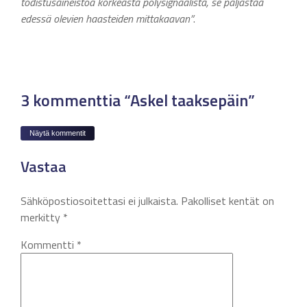
todistusaineistoa korkeasta pölysignaalista, se paljastaa
edessä olevien haasteiden mittakaavan”
.
3 kommenttia “Askel taaksepäin”
Näytä kommentit
Vastaa
Sähköpostiosoitettasi ei julkaista.
Pakolliset kentät on
merkitty
*
Kommentti
*