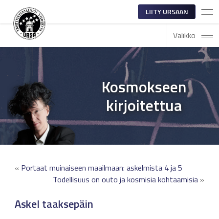
LIITY URSAAN
Valikko
Kosmokseen
kirjoitettua
«
Portaat muinaiseen maailmaan: askelmista 4 ja 5
Todellisuus on outo ja kosmisia kohtaamisia
»
Askel taaksepäin