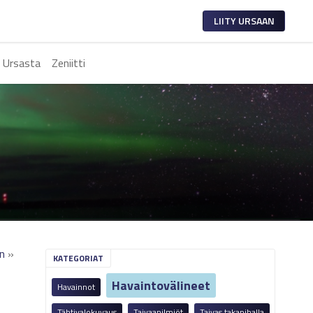
LIITY URSAAN
 Ursasta
Zeniitti
on
»
KATEGORIAT
Havaintovälineet
Havainnot
Tähtivalokuvaus
Taivaanilmiöt
Taivas takapihalla