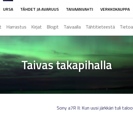
URSA
TÄHDET JA AVARUUS
TAIVAANVAHTI
VERKKOKAUPPA
t
Harrastus
Kirjat
Blogit
Taivaalla
Tähtitieteestä
Tietoa
Taivas takapihalla
Sony a7R II: Kun uusi järkkäri tuli talo