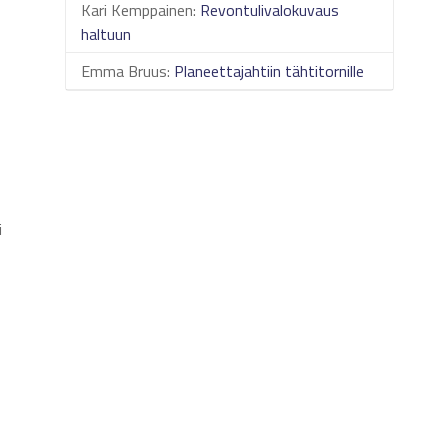
Kari Kemppainen
:
Revontulivalokuvaus
haltuun
Emma Bruus
:
Planeettajahtiin tähtitornille
i