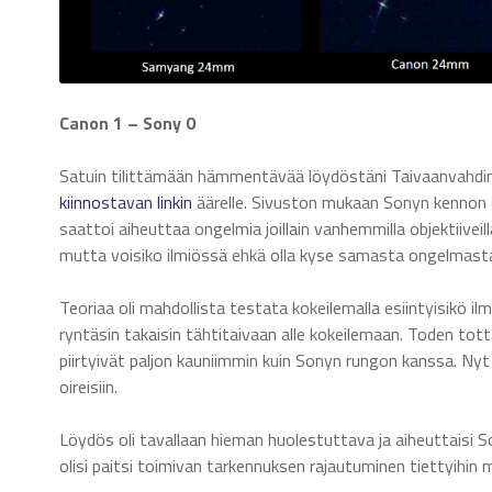
Canon 1 – Sony 0
Satuin tilittämään hämmentävää löydöstäni Taivaanvahdin 
kiinnostavan linkin
äärelle. Sivuston mukaan Sonyn kennon
saattoi aiheuttaa ongelmia joillain vanhemmilla objektiivei
mutta voisiko ilmiössä ehkä olla kyse samasta ongelmast
Teoriaa oli mahdollista testata kokeilemalla esiintyisikö il
ryntäsin takaisin tähtitaivaan alle kokeilemaan. Toden tot
piirtyivät paljon kauniimmin kuin Sonyn rungon kanssa. Nyt
oireisiin.
Löydös oli tavallaan hieman huolestuttava ja aiheuttaisi 
olisi paitsi toimivan tarkennuksen rajautuminen tiettyihin 