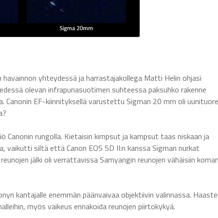
havainnon yhteydessä ja harrastajakollega Matti Helin ohjasi
 edessä olevan infrapunasuotimen suhteessa paksuhko rakenne
lla. Canonin EF-kiinnityksellä varustettu Sigman 20 mm oli uunituore
a?
miö Canonin rungolla. Kietaisin kimpsut ja kampsut taas niskaan ja
ta, vaikutti siltä että Canon EOS 5D II:n kanssa Sigman nurkat
 reunojen jälki oli verrattavissa Samyangin reunojen vähäisiin koma
Sonyn kantajalle enemmän päänvaivaa objektiivin valinnassa. Haaste
malleihin, myös vaikeus ennakoida reunojen piirtokykyä.