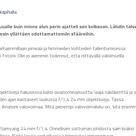
kapihalla
muualle kuin minne alun perin ajatteli sen kulkevan. Lähdin talv
osin yllättäen odottamattomiin sfääreihin.
n parhaimmillaan pimeää ja himmeiden kohteiden tallentumisessa
fotoni. Olin jo aiemmin todennut, että riittävällä valoimurilla
bjektiiveja hakusessa kaksi avainominaisuutta: laaja näkökenttä ja 
den ajan kantaneet laukussa f/1,4 24 mm objektiiveja. Tässä
,4 ilmaisee valovoimaa. Mitä pienempi valovoimaluku on, sitä enem
a Samyang 24 mm f/1,4. Onnellisen sattuman johdosta sain lisäksi
iivia. Näitä laseja vertailtaessa kiinnostaa nimenomaan