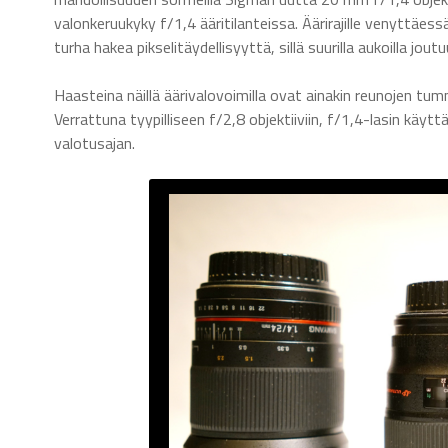
valonkeruukyky f/1,4 ääritilanteissa. Äärirajille venyttäes
turha hakea pikselitäydellisyyttä, sillä suurilla aukoilla 
Haasteina näillä äärivalovoimilla ovat ainakin reunojen tum
Verrattuna tyypilliseen f/2,8 objektiiviin, f/1,4-lasin kä
valotusajan.