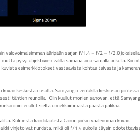
psin valovoimaisimman ääripään sarjan f/1,4 – f/2 – f/2,8 jokaisella
utta pysyi objektiivien välillä samana aina samalla aukolla. Kiinnit
en kuvista esimerkkiotokset vastaavista kohtaa taivasta ja kameran
i kuvan keskustan osalta. Samyangin verrokilla keskiosan piirrossa
isesti tähtien reunoilla. Olin kuullut monien sanovan, että Samyang
a koekaniinini ei ollut sieltä onnekkaimmasta päästä pakkaa.
väliltä. Kolmesta kandidaatista Canon piirsin vaaleimman kuvan.
 Kaikki vinjetoivat nurkista, mikä oli f/1,4 aukolla täysin odotettavis