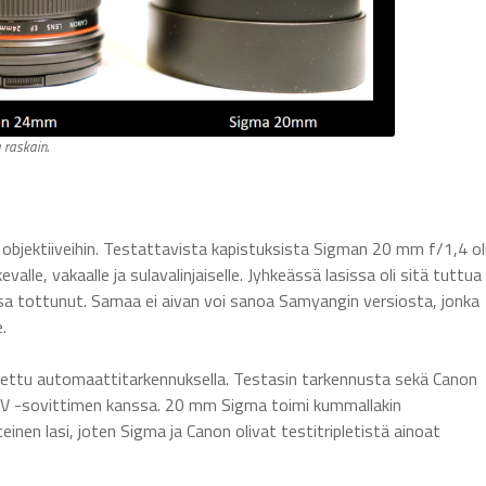
 raskain.
objektiiveihin. Testattavista kapistuksista Sigman 20 mm f/1,4 ol
lle, vakaalle ja sulavalinjaiselle. Jyhkeässä lasissa oli sitä tuttua
ssa tottunut. Samaa ei aivan voi sanoa Samyangin versiosta, jonka
.
tettu automaattitarkennuksella. Testasin tarkennusta sekä Canon
IV -sovittimen kanssa. 20 mm Sigma toimi kummallakin
en lasi, joten Sigma ja Canon olivat testitripletistä ainoat