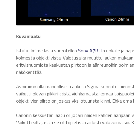
Kuvanlaatu
Istutin kolme lasia vuorotellen
Sony A7R II
:n nokalle ja na
kolmesta objektiivista. Valotusaika muuttui aukon mukaan, m
erityishuomiota keskustan piirtoon ja äärireunoihin poimi
näkökenttää.
Avoimimmalla mahdollisella aukolla Sigma suoriutui hienost
vaikutti olevan pikkiriikkistä viuhkamaista komaa toispuole
objektiivien piirto on joskus yksilötuurista kiinni. Ehkä om
Canonin keskustan laatu oli jotain näiden kahden ääripään 
Vaikutti siltä, että se oli tripletistä aidosti valovoimaisin.