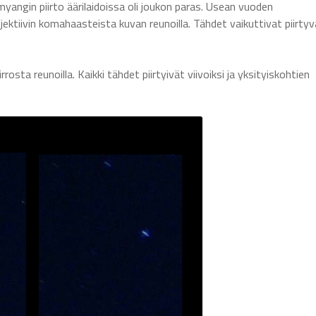
yangin piirto äärilaidoissa oli joukon paras. Usean vuoden
jektiivin komahaasteista kuvan reunoilla. Tähdet vaikuttivat piirty
ta reunoilla. Kaikki tähdet piirtyivät viivoiksi ja yksityiskohtien