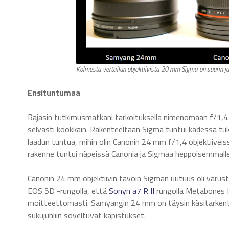
Kolmesta vertailun objektiivista 20 mm Sigma on suurin ja
Ensituntumaa
Rajasin tutkimusmatkani tarkoituksella nimenomaan f/1,4 
selvästi kookkain. Rakenteeltaan Sigma tuntui kädessä tukeva
laadun tuntua, mihin olin Canonin 24 mm f/1,4 objektiivei
rakenne tuntui näpeissä Canonia ja Sigmaa heppoisemmalle
Canonin 24 mm objektiivin tavoin Sigman uutuus oli varus
EOS 5D -rungolla, että
Sonyn a7 R II
rungolla Metabones 
moitteettomasti. Samyangin 24 mm on täysin käsitarkentein
sukujuhliin soveltuvat kapistukset.