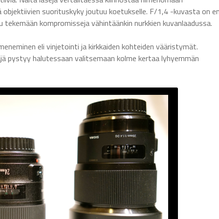
sä objektiivien suorituskyky joutuu koetukselle. F/1,4 -kuvasta on e
joutuu tekemään kompromisseja vähintäänkin nurkkien kuvanlaadussa.
meneminen eli vinjetointi ja kirkkaiden kohteiden vääristymät.
yttäjä pystyy halutessaan valitsemaan kolme kertaa lyhyemmän