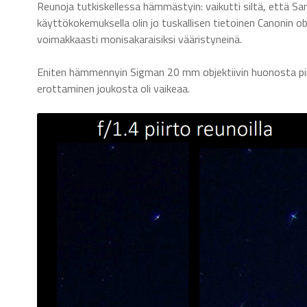
Reunoja tutkiskellessa hämmästyin: vaikutti siltä, että Sam
käyttökokemuksella olin jo tuskallisen tietoinen Canonin ob
voimakkaasti monisakaraisiksi vääristyneinä.
Eniten hämmennyin Sigman 20 mm objektiivin huonosta piirros
erottaminen joukosta oli vaikeaa.