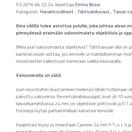
5.5.2016 klo 22.24, kirjoittaja
Emma Bruus
Kategoriat:
Havaintovälineet
,
Tähtivalokuvaus
,
Taivas ta
Aina välillä tulee astuttua polulle, joka johtaa aivan 
pimeydessä etsimään valovoimaista objektiivia ja upp
Miksi juuri valovoimaista objektiivia? Tähtitaivaan alla o
kameran kuviin auttaa, jos kennolle ui mahdollisimman moni 
revontuletkin tallentuvat kameraan vaikka käsivaralla.
Valovoimalla on väliä
Juuri revontulten ikuistaminen mielessä lähdin tutkimaan o
palvottu valovoima. Revontulivalokuvaajat ovat yli 10 vuo
lukusekamelskassa 24 mm on objektiivin polttoväli ja f/1
fotoneja löytää parhaimmillaan kamerasi kennolle
Kaapistani löytyi jo ennestään Canonin 24 mm f/1,4 L II j
mahdollisuuden sormeilla Sigman uutta 20 mm f/1,4 objekt