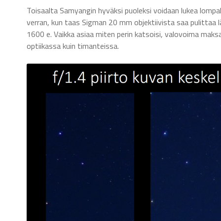
Toisaalta Samyangin hyväksi puoleksi voidaan lukea lompa
verran, kun taas Sigman 20 mm objektiivista saa pulittaa 
1600 e. Vaikka asiaa miten perin katsoisi, valovoima mak
optiikassa kuin timanteissa.