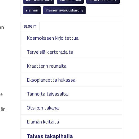
Yleinen
Yleinen avaruushäröily
en
Kosmokseen kirjoitettua
Terveisiä kiertoradalta
Kraatterin reunalta
Eksoplaneetta hukassa
Tarinoita taivasalta
se
Otsikon takana
män
Elämän keitaita
Taivas takapihalla