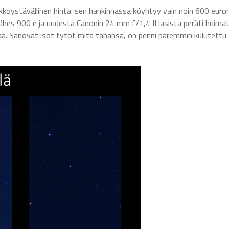
kkoystävällinen hinta: sen hankinnassa köyhtyy vain noin 600 euro
lähes 900 e ja uudesta Canonin 24 mm f/1,4 II lasista peräti huima
saa. Sanovat isot tytöt mitä tahansa, on penni paremmin kulutettu