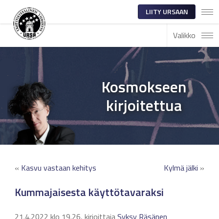
LIITY URSAAN
Valikko
Kosmokseen
kirjoitettua
«
Kasvu vastaan kehitys
Kylmä jälki
»
Kummajaisesta käyttötavaraksi
21.4.2022 klo 19.26, kirjoittaja
Syksy Räsänen