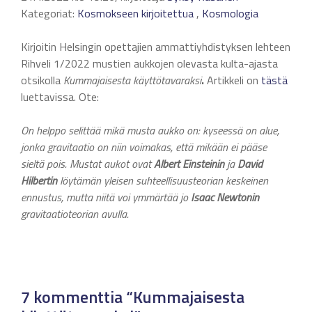
Kategoriat:
Kosmokseen kirjoitettua
,
Kosmologia
Kirjoitin Helsingin opettajien ammattiyhdistyksen lehteen
Rihveli 1/2022 mustien aukkojen olevasta kulta-ajasta
otsikolla
Kummajaisesta käyttötavaraksi
.
Artikkeli on
tästä
luettavissa. Ote:
On helppo selittää mikä musta aukko on: kyseessä on alue,
jonka gravitaatio on niin voimakas, että mikään ei pääse
sieltä pois. Mustat aukot ovat
Albert Einsteinin
ja
David
Hilbertin
löytämän yleisen suhteellisuusteorian keskeinen
ennustus, mutta niitä voi ymmärtää jo
Isaac Newtonin
gravitaatioteorian avulla.
7 kommenttia “Kummajaisesta