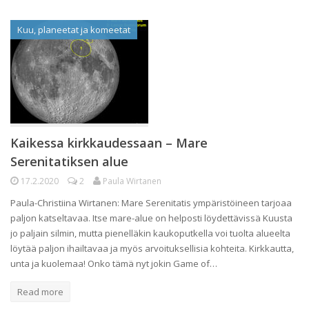
Kuu, planeetat ja komeetat
Kaikessa kirkkaudessaan – Mare
Serenitatiksen alue
17.2.2020
2
Paula Wirtanen
Paula-Christiina Wirtanen: Mare Serenitatis ympäristöineen tarjoaa
paljon katseltavaa. Itse mare-alue on helposti löydettävissä Kuusta
jo paljain silmin, mutta pienelläkin kaukoputkella voi tuolta alueelta
löytää paljon ihailtavaa ja myös arvoituksellisia kohteita. Kirkkautta,
unta ja kuolemaa! Onko tämä nyt jokin Game of…
Read more