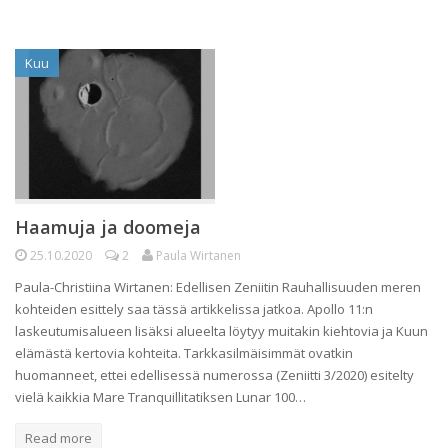
Kuu
Haamuja ja doomeja
25.10.2020
2
Paula Wirtanen
Paula-Christiina Wirtanen: Edellisen Zeniitin Rauhallisuuden meren
kohteiden esittely saa tässä artikkelissa jatkoa. Apollo 11:n
laskeutumisalueen lisäksi alueelta löytyy muitakin kiehtovia ja Kuun
elämästä kertovia kohteita. Tarkkasilmäisimmät ovatkin
huomanneet, ettei edellisessä numerossa (Zeniitti 3/2020) esitelty
vielä kaikkia Mare Tranquillitatiksen Lunar 100…
Read more