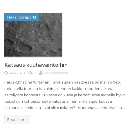
Havaintoraportit
Katsaus kuuhavaintoihin
24.4.2020
0
Paula Wirtanen
Paula-Christiina Wirtanen: Talvikauden päättyessä on mainio hetki
tarkastella tuoreita havaintoja, ennen kaikkea kauden aikana
esitellyistä kohteista. Luvassa on kuvia ja kertomuksia monelle hyvin
tutuistakin kohteista, sekä katsaus siihen, mikä superkuussa
olikaan niin erikoista – vai oliko mikään? Muutamassa edellisessä…
Read more