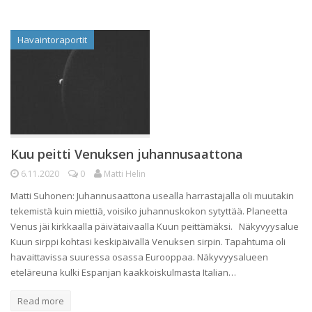
Havaintoraportit
Kuu peitti Venuksen juhannusaattona
6.11.2020
0
Matti Helin
Matti Suhonen: Juhannusaattona usealla harrastajalla oli muutakin
tekemistä kuin miettiä, voisiko juhannuskokon sytyttää. Planeetta
Venus jäi kirkkaalla päivätaivaalla Kuun peittämäksi. Näkyvyysalue
Kuun sirppi kohtasi keskipäivällä Venuksen sirpin. Tapahtuma oli
havaittavissa suuressa osassa Eurooppaa. Näkyvyysalueen
eteläreuna kulki Espanjan kaakkoiskulmasta Italian…
Read more