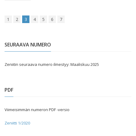
1
2
3
4
5
6
7
SEURAAVA NUMERO
Zeniitin seuraava numero ilmestyy: Maaliskuu 2025
PDF
Viimeisimmän numeron PDF -versio
Zeniitti 1/2020