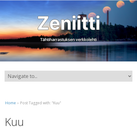
Zeniitti
Tähtiharrastuksen verkkolehti
Home
›
Post Tagged with: "Kuu"
Kuu