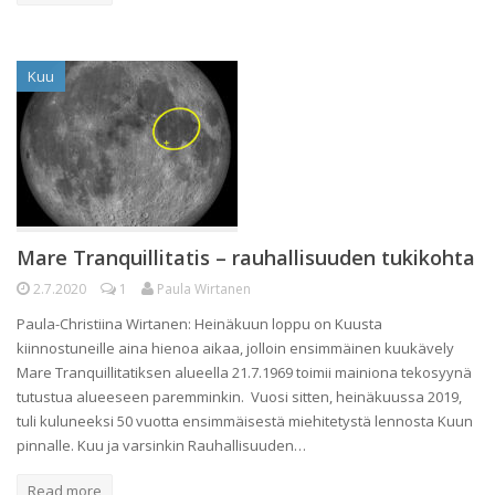
Kuu
Mare Tranquillitatis – rauhallisuuden tukikohta
2.7.2020
1
Paula Wirtanen
Paula-Christiina Wirtanen: Heinäkuun loppu on Kuusta
kiinnostuneille aina hienoa aikaa, jolloin ensimmäinen kuukävely
Mare Tranquillitatiksen alueella 21.7.1969 toimii mainiona tekosyynä
tutustua alueeseen paremminkin. Vuosi sitten, heinäkuussa 2019,
tuli kuluneeksi 50 vuotta ensimmäisestä miehitetystä lennosta Kuun
pinnalle. Kuu ja varsinkin Rauhallisuuden…
Read more