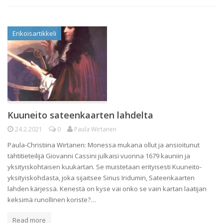
Erikoisartikkeli
Kuuneito sateenkaarten lahdelta
24.2.2021
0
Paula Wirtanen
Paula-Christiina Wirtanen: Monessa mukana ollut ja ansioitunut
tähtitieteilijä Giovanni Cassini julkaisi vuonna 1679 kauniin ja
yksityiskohtaisen kuukartan. Se muistetaan erityisesti Kuuneito-
yksityiskohdasta, joka sijaitsee Sinus Iridumin, Sateenkaarten
lahden kärjessä. Kenestä on kyse vai onko se vain kartan laatijan
keksimä runollinen koriste?…
Read more