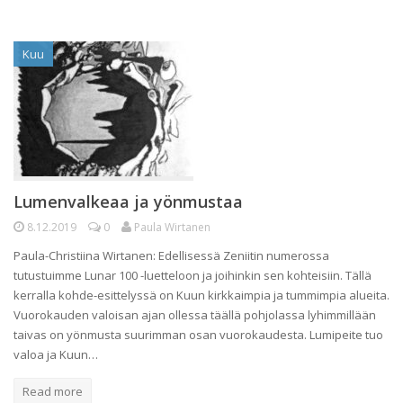
Kuu
Lumenvalkeaa ja yönmustaa
8.12.2019
0
Paula Wirtanen
Paula-Christiina Wirtanen: Edellisessä Zeniitin numerossa
tutustuimme Lunar 100 -luetteloon ja joihinkin sen kohteisiin. Tällä
kerralla kohde-esittelyssä on Kuun kirkkaimpia ja tummimpia alueita.
Vuorokauden valoisan ajan ollessa täällä pohjolassa lyhimmillään
taivas on yönmusta suurimman osan vuorokaudesta. Lumipeite tuo
valoa ja Kuun…
Read more