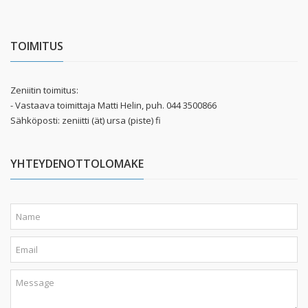
TOIMITUS
Zeniitin toimitus:
- Vastaava toimittaja Matti Helin, puh. 044 3500866
Sähköposti: zeniitti (ät) ursa (piste) fi
YHTEYDENOTTOLOMAKE