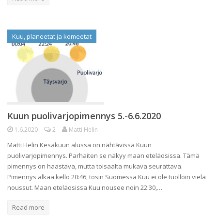
Kuu, planeetat ja komeetat
Kuun puolivarjopimennys 5.-6.6.2020
1.6.2020
2
Matti Helin
Matti Helin Kesäkuun alussa on nähtävissä Kuun
puolivarjopimennys. Parhaiten se näkyy maan eteläosissa. Tämä
pimennys on haastava, mutta toisaalta mukava seurattava.
Pimennys alkaa kello 20:46, tosin Suomessa Kuu ei ole tuolloin vielä
noussut. Maan eteläosissa Kuu nousee noin 22:30,…
Read more