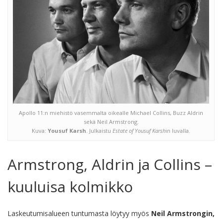
Apollo 11:n miehistö vasemmalta oikealle Michael Collins, Buzz Aldrin
sekä Neil Armstrong.
Kuva:
Yousuf Karsh
. Julkaistu
Estate of Yousuf Karsh
in luvalla.
Armstrong, Aldrin ja Collins –
kuuluisa kolmikko
Laskeutumisalueen tuntumasta löytyy myös
Neil Armstrongin,