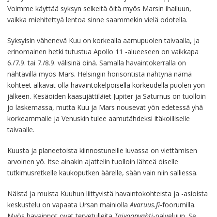
Voimme käyttää syksyn selkeitä öitä myös Marsin ihailuun,
vaikka miehitettyä lentoa sinne saammekin vielä odotella.
Syksyisin vähenevä Kuu on korkealla aamupuolen taivaalla, ja
erinomainen hetki tutustua Apollo 11 -alueeseen on vaikkapa
6./7.9. tai 7./8.9. välisinä öinä. Samalla havaintokerralla on
nähtävillä myös Mars. Helsingin horisontista nähtynä nämä
kohteet alkavat olla havaintokelpoisella korkeudella puolen yön
jälkeen. Kesäöiden kaasujättiläiet Jupiter ja Saturnus on tuolloin
jo laskemassa, mutta Kuu ja Mars nousevat yön edetessä yhä
korkeammalle ja Venuskin tulee aamutähdeksi itäkoilliselle
taivaalle.
Kuusta ja planeetoista kiinnostuneille luvassa on viettämisen
arvoinen yö. Itse ainakin ajattelin tuolloin lähteä öiselle
tutkimusretkelle kaukoputken äärelle, sään vain niin salliessa.
Näistä ja muista Kuuhun liittyvistä havaintokohteista ja -asioista
keskustelu on vapaata Ursan mainiolla
Avaruus.fi
-foorumilla.
Myös havainnot ovat tervetulleita
Taivaanvahti
-palveluun. Se