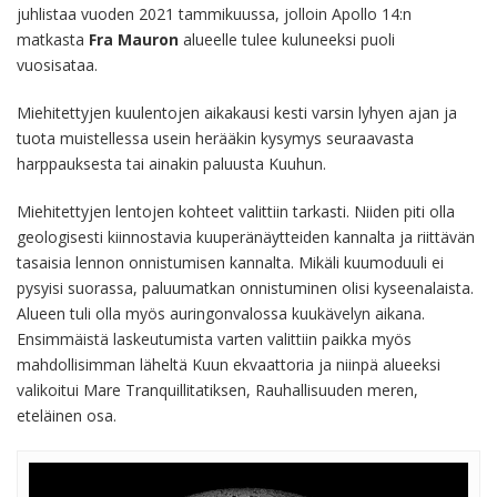
juhlistaa vuoden 2021 tammikuussa, jolloin Apollo 14:n
matkasta
Fra Mauron
alueelle tulee kuluneeksi puoli
vuosisataa.
Miehitettyjen kuulentojen aikakausi kesti varsin lyhyen ajan ja
tuota muistellessa usein herääkin kysymys seuraavasta
harppauksesta tai ainakin paluusta Kuuhun.
Miehitettyjen lentojen kohteet valittiin tarkasti. Niiden piti olla
geologisesti kiinnostavia kuuperänäytteiden kannalta ja riittävän
tasaisia lennon onnistumisen kannalta. Mikäli kuumoduuli ei
pysyisi suorassa, paluumatkan onnistuminen olisi kyseenalaista.
Alueen tuli olla myös auringonvalossa kuukävelyn aikana.
Ensimmäistä laskeutumista varten valittiin paikka myös
mahdollisimman läheltä Kuun ekvaattoria ja niinpä alueeksi
valikoitui Mare Tranquillitatiksen, Rauhallisuuden meren,
eteläinen osa.