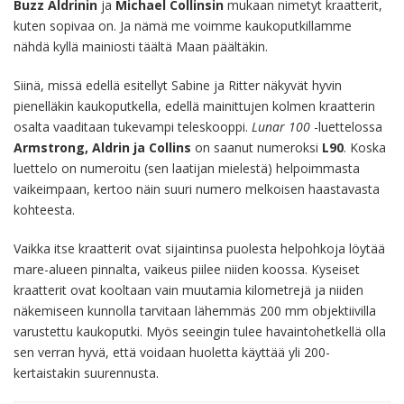
Buzz Aldrinin
ja
Michael Collinsin
mukaan nimetyt kraatterit,
kuten sopivaa on. Ja nämä me voimme kaukoputkillamme
nähdä kyllä mainiosti täältä Maan päältäkin.
Siinä, missä edellä esitellyt Sabine ja Ritter näkyvät hyvin
pienelläkin kaukoputkella, edellä mainittujen kolmen kraatterin
osalta vaaditaan tukevampi teleskooppi.
Lunar 100
-luettelossa
Armstrong, Aldrin ja
Collins
on saanut numeroksi
L90
. Koska
luettelo on numeroitu (sen laatijan mielestä) helpoimmasta
vaikeimpaan, kertoo näin suuri numero melkoisen haastavasta
kohteesta.
Vaikka itse kraatterit ovat sijaintinsa puolesta helpohkoja löytää
mare-alueen pinnalta, vaikeus piilee niiden koossa. Kyseiset
kraatterit ovat kooltaan vain muutamia kilometrejä ja niiden
näkemiseen kunnolla tarvitaan lähemmäs 200 mm objektiivilla
varustettu kaukoputki. Myös seeingin tulee havaintohetkellä olla
sen verran hyvä, että voidaan huoletta käyttää yli 200-
kertaistakin suurennusta.