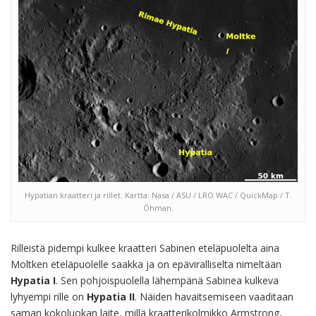
Hypatian kraatteri ja rillet. Kartta: Nasa / ASU / LRO WAC / QuickMap / T.
Öhman.
Rilleistä pidempi kulkee kraatteri Sabinen eteläpuolelta aina
Moltken eteläpuolelle saakka ja on epäviralliselta nimeltään
Hypatia I
. Sen pohjoispuolella lähempänä Sabinea kulkeva
lyhyempi rille on
Hypatia II
. Näiden havaitsemiseen vaaditaan
saman kokoluokan laite, millä kraatterikolmikko Armstrong,