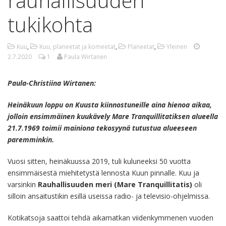
rauhallisuuden
tukikohta
Kuu
,
Kuu, planeetat ja komeetat
,
Planeetat
,
Yleinen
2.7.2020
1
Paula Wirtanen
Paula-Christiina Wirtanen:
Heinäkuun loppu on Kuusta kiinnostuneille aina hienoa aikaa,
jolloin ensimmäinen kuukävely Mare Tranquillitatiksen alueella
21.7.1969 toimii mainiona tekosyynä tutustua alueeseen
paremminkin.
Vuosi sitten, heinäkuussa 2019, tuli kuluneeksi 50 vuotta
ensimmäisestä miehitetystä lennosta Kuun pinnalle. Kuu ja
varsinkin
Rauhallisuuden meri (Mare Tranquillitatis)
oli
silloin ansaitustikin esillä useissa radio- ja televisio-ohjelmissa.
Kotikatsoja saattoi tehdä aikamatkan viidenkymmenen vuoden