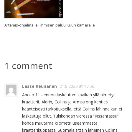
Artemis-ohjelma, eli ihmisen paluu Kuun kamaralle
1 comment
Lasse Reunanen
21.8.2020 at 17.56
Apollo 11 -lennon laskeutumispaikan yllä nimetyt
kraatterit; Aldrin, Collins ja Armstrong kenties
käänteisesti tarkoituksella, että Collins lähinnä kun ei
laskeutuja ollut. Tukikohdan vieressä “Kissantassu”
kohde muutama kilometri useammasta
kraatterikuopasta. Suomalaisittain läheinen Collins