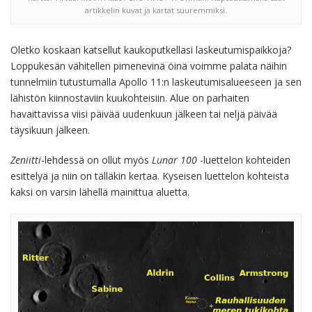
artikkelin kuvat ja kartat suuremmiksi.
Oletko koskaan katsellut kaukoputkellasi laskeutumispaikkoja?
Loppukesän vähitellen pimenevinä öinä voimme palata näihin
tunnelmiin tutustumalla Apollo 11:n laskeutumisalueeseen ja sen
lähistön kiinnostaviin kuukohteisiin. Alue on parhaiten
havaittavissa viisi päivää uudenkuun jälkeen tai neljä päivää
täysikuun jälkeen.
Zeniitti
-lehdessä on ollut myös
Lunar 100
-luettelon kohteiden
esittelyä ja niin on tälläkin kertaa. Kyseisen luettelon kohteista
kaksi on varsin lähellä mainittua aluetta.