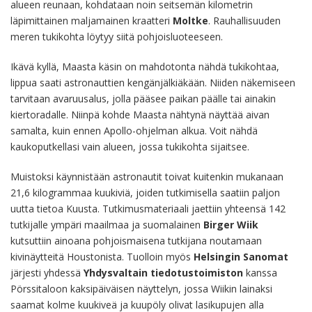
alueen reunaan, kohdataan noin seitsemän kilometrin
läpimittainen maljamainen kraatteri
Moltke
. Rauhallisuuden
meren tukikohta löytyy siitä pohjoisluoteeseen.
Ikävä kyllä, Maasta käsin on mahdotonta nähdä tukikohtaa,
lippua saati astronauttien kengänjälkiäkään. Niiden näkemiseen
tarvitaan avaruusalus, jolla pääsee paikan päälle tai ainakin
kiertoradalle. Niinpä kohde Maasta nähtynä näyttää aivan
samalta, kuin ennen Apollo-ohjelman alkua. Voit nähdä
kaukoputkellasi vain alueen, jossa tukikohta sijaitsee.
Muistoksi käynnistään astronautit toivat kuitenkin mukanaan
21,6 kilogrammaa kuukiviä, joiden tutkimisella saatiin paljon
uutta tietoa Kuusta. Tutkimusmateriaali jaettiin yhteensä 142
tutkijalle ympäri maailmaa ja suomalainen
Birger Wiik
kutsuttiin ainoana pohjoismaisena tutkijana noutamaan
kivinäytteitä Houstonista. Tuolloin myös
Helsingin Sanomat
järjesti yhdessä
Yhdysvaltain tiedotustoimiston
kanssa
Pörssitaloon kaksipäiväisen näyttelyn, jossa Wiikin lainaksi
saamat kolme kuukiveä ja kuupöly olivat lasikupujen alla