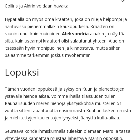
Collins ja Aldrin voidaan havaita.
Hypatialla on myös oma kraatteri, joka on rillejä helpompi ja
nähtävissä pienemmälläkin kaukoputkella. Kraatteri on
raunioitunut kuin muinainen
Aleksandria
ainakin ja näyttää
siltä, kuin useampi kraatteri olisi sulautunut yhteen. Alue on
itsessään hyvin monipuolinen ja kiinnostava, mutta siihen
palaamme tarkemmin joskus myöhemmin.
Lopuksi
Tämän vuoden loppukesä ja syksy on Kuun ja planeettojen
ystävälle hienoa aikaa. Voimme ihailla tilaisuuden tullen
Rauhallisuuden meren hienoja yksityiskohtia muistellen 51
vuotta sitten tapahtunutta ensimmäistä Kuuhun laskeutumista
ja miehitettyjen kuulentojen lyhyeksi jäänyttä kulta-aikaa.
Seuraava kohde ihmiskunnalla tuleekin olemaan Mars ja tässä
yhteydessä kannattaa muistaa lähestyvä Marsin oppositio.