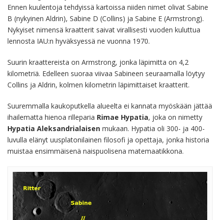
Ennen kuulentoja tehdyissä kartoissa niiden nimet olivat Sabine
B (nykyinen Aldrin), Sabine D (Collins) ja Sabine E (Armstrong).
Nykyiset nimensä kraatterit saivat virallisesti vuoden kuluttua
lennosta IAU:n hyväksyessä ne vuonna 1970.
Suurin kraattereista on Armstrong, jonka läpimitta on 4,2
kilometriä. Edelleen suoraa viivaa Sabineen seuraamalla löytyy
Collins ja Aldrin, kolmen kilometrin läpimittaiset kraatterit.
Suuremmalla kaukoputkella alueelta ei kannata myöskään jättää
ihailematta hienoa rilleparia
Rimae Hypatia
, joka on nimetty
Hypatia Aleksandrialaisen
mukaan. Hypatia oli 300- ja 400-
luvulla elänyt uusplatonilainen filosofi ja opettaja, jonka historia
muistaa ensimmäisenä naispuolisena matemaatikkona.