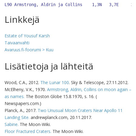
L90 Armstrong, Aldrin ja Collins    1,3N 
3,7E 
3
Linkkejä
Estate of Yousuf Karsh
Taivaanvahti
Avaruus.fi-foorumi > Kuu
Lisätietoja ja lähteitä
Wood, C.A., 2012.
The Lunar 100
. Sky & Telescope, 27.11.2012.
McElheny, V.K., 1970.
Armstrong, Aldrin, Collins on moon again –
as names.
The Boston Globe 15.8.1970, s. 16. (
Newspapers.com.)
Planck, A., 2017.
Two Unusual Moon Craters Near Apollo 11
Landing Site.
andrewplanck.com, 20.11.2017.
Sabine.
The Moon-Wiki.
Floor Fractured Craters.
The Moon-Wiki.