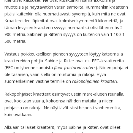
identtiset kaksoset. Ne ovat kutakuinkin samankokoisia ja
muotoisia ja näyttävätkin varsin samoilta. Kummankin kraatterin
pitäisi kuitenkin olla huomattavasti syvempiä, kuin mitä ne ovat.
Kraattereiden läpimitat ovat kolmisenkymmentä kilometriä, ja
tämän levyisen kraatterin syvyys normaalisti olisi lähemmäs 2
900 metriä. Sabinen ja Ritterin syvyys on kuitenkin vain 1 100-1
500 metriä.
Vastaus poikkeuksellisen pieneen syvyyteen löytyy katsomalla
kraattereiden pohjia. Sabine ja Ritter ovat ns. FFC–kraattereita
(FFC on lyhenne sanoista
floor-fractured craters
). Niiden pohja ei
ole tasainen, vaan siellä on murtumia ja rakoja. Hyvä
suomenkielinen vastine termille on
rakopohjainen kraatteri
.
Rakopohjaiset kraatterit esiintyvät usein mare-alueen reunalla,
ovat kooltaan suuria, kokoonsa nähden matalia ja niiden
pohjassa on rakoja. Ne näyttävät siksi helposti vanhemmilta,
kuin ovatkaan.
Alkuaan tällaiset kraatterit, myös Sabine ja Ritter, ovat olleet