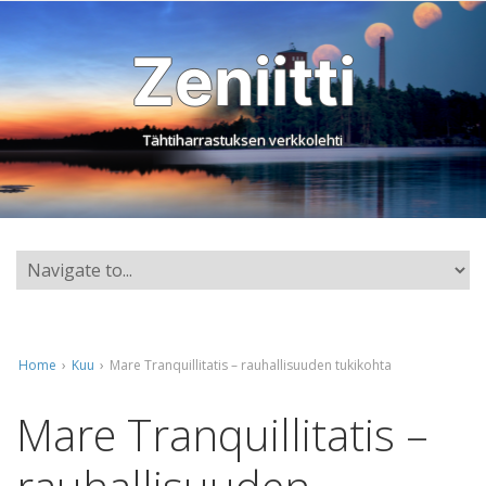
Zeniitti
Tähtiharrastuksen verkkolehti
Home
›
Kuu
›
Mare Tranquillitatis – rauhallisuuden tukikohta
Mare Tranquillitatis –