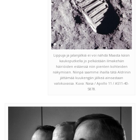
Lippuja ja jalanjälkiä ei voi nähdä Maasta käsin
kaukoputkella jo pelkästään ilmakehän
häiriöiden estäessä niin pienten kohteiden
näkymisen. Niinpä saamme ihailla tätä Aldrinin
jättämää kuukengän jälkeä ainoastaan
valokuvassa. Kuva: Nasa / Apollo 11 / AS11-40-
5878.