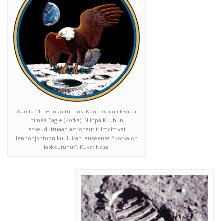
Apollo 11 -lennon tunnus. Kuumoduuli kantoi
nimeä Eagle (Kotka). Niinpä Kuuhun
laskeuduttuaan astronautit ilmoittivat
lennonjohtoon kuuluisan lauseensa: ”Kotka on
laskeutunut”. Kuva: Nasa.