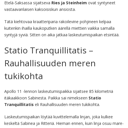
Etelä-Saksassa sijaitseva
Ries ja Steinheim
ovat syntyneet
vastaavanlaisen kaksoisiskun ansiosta.
Tätä kiehtovaa kraatteriparia rakoilevine pohjineen kelpaa
kuitenkin ihailla kaukoputken äärellä miettien vaikka samalla
syntyjä syviä. Sitten on aika jatkaa laskeutumispaikan etsintää.
Statio Tranquillitatis –
Rauhallisuuden meren
tukikohta
Apollo 11 -lennon laskeutumispaikka sijaitsee 85 kilometriä
itäkaakkoon Sabinesta. Paikka sai nimekseen
Statio
Tranquillitatis
eli Rauhallisuuden meren tukikohta.
Laskeutumispaikan löytää kuvittelemalla linjan, joka kulkee
keskeltä Sabinea ja Ritteriä. Hieman ennen, kuin linja osuu mare-