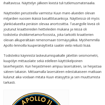
ihailtavissa. Näyttelyn jälkeen kivistä tuli tutkimusmateriaalia.
Näytteiden perusteella varmistui Kuun mare-alueiden olevan
miljardien vuosien ikäisiä basalttitasankoja. Näytteissä oli myös
ylänköalueelta peräisin olevaa anortosiittia. Tasangolle kiveä oli
joutunut kraattereiden heitteleiden mukana ja niissä oli
todisteita shokkimetamorfoosista, joka tarkoitti kraatterien
olevan alkuperältään nimenomaan törmäysjälkiä. Myöhemmillä
Apollo-lennoilla kuuperänäytteitä saatiin vielä reilusti lisää.
Todisteiksi käynnistä laskeutumispaikalle jätettiin seismometri,
kuupölyn mittauslaite sekä edelleen käyttökelpoinen
laserheijastin. Kun heijastimeen ampuu lasersäteen, se heijastaa
säteen takaisin. Mittaamalla lasersäteen edestakaiseen matkaan
kulunut aika voidaan mitata Kuun etäisyyttä ja sen muuttumista
tarkasti.