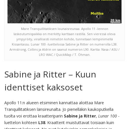
Mare Tranquillitatiksen lounaisreunaa. Apollo 11 -lennon
laskeutumispaikka on merkitty karttaan rastilla. Sen vieressä oleva
ympyröity, virallisesti nimetön kohde, tunnetaan lempinimellä
Kissantassu. Lunar 100 -luettelossa Sabine ja Ritter on numerolla L38.
Armstrong, Collins ja Aldrin on saanut numeron L90. Kartta: Nasa / ASU /
LRO WAC / QuickMap / T. Öhman.
Sabine ja Ritter – Kuun
identtiset kaksoset
Apollo 11:n alueen etsiminen kannattaa aloittaa Mare
Tranquillitatiksen länsireunalta. Jo pienelläkin kaukoputkella
tuolta voi erottaa kraatteriparin
Sabine ja Ritter
,
Lunar 100
-
luettelon kohteen
L38
. Kraatterit muistuttavat toisiaan kuin