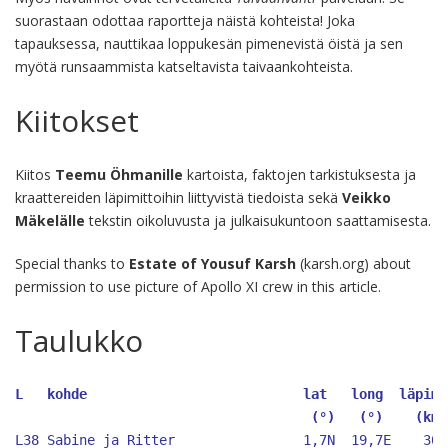
suorastaan odottaa raportteja näistä kohteista! Joka
tapauksessa, nauttikaa loppukesän pimenevistä öistä ja sen
myötä runsaammista katseltavista taivaankohteista.
Kiitokset
Kiitos
Teemu Öhmanille
kartoista, faktojen tarkistuksesta ja
kraattereiden läpimittoihin liittyvistä tiedoista sekä
Veikko
Mäkelälle
tekstin oikoluvusta ja julkaisukuntoon saattamisesta.
Special thanks to
Estate of Yousuf Karsh
(karsh.org) about
permission to use picture of Apollo XI crew in this article.
Taulukko
L 
kohde
lat   long
läpimi
(°)   (°)    (km)
L38 Sabine ja Ritter 
1,7N
19,7E
30