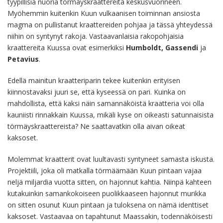
tyypillisiä nuoria törmäyskraattereita keskusvuorineen.
Myöhemmin kuitenkin Kuun vulkaanisen toiminnan ansiosta
magma on pullistanut kraattereiden pohjaa ja tässä yhteydessä
niihin on syntynyt rakoja. Vastaavanlaisia rakopohjaisia
kraattereita Kuussa ovat esimerkiksi
Humboldt, Gassendi
ja
Petavius
.
Edellä mainitun kraatteriparin tekee kuitenkin erityisen
kiinnostavaksi juuri se, että kyseessä on pari. Kuinka on
mahdollista, että kaksi näin samannäköistä kraatteria voi olla
kauniisti rinnakkain Kuussa, mikäli kyse on oikeasti satunnaisista
törmäyskraattereista? Ne saattavatkin olla aivan oikeat
kaksoset.
Molemmat kraatterit ovat luultavasti syntyneet samasta iskusta.
Projektiili, joka oli matkalla törmäämään Kuun pintaan vajaa
neljä miljardia vuotta sitten, on hajonnut kahtia. Niinpä kahteen
kutakuinkin samankokoiseen puolikkaaseen hajonnut murikka
on sitten osunut Kuun pintaan ja tuloksena on nämä identtiset
kaksoset. Vastaavaa on tapahtunut Maassakin, todennäköisesti