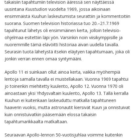
takaisiin tapahtumiin television ääressä sen näyttäessä
uusintana
Kuustudion
vuodelta 1969, jossa aikoinaan
ensimmäistä Kuuhun laskeutumista seurattiin ja kommentoitiin
suorana. Suomen television historiassa tuo 20.–21.7.1969
tapahtunut lähetys oli ensimmäinen kerta, jolloin televisio-
ohjelmaa esitettiin läpi yön. Varsinkin noin viisikymppisille ja
nuoremmille tämä elävöitti historiaa aivan uudella tavalla.
Seurasin tuota lähetystä itsekin eläytyen tapahtumaan, joka oli
jonkin verran ennen omaa syntymääni.
Apollo 11 ei suinkaan ollut ainoa kerta, vaikka myöhempiä
lentoja samalla tavalla ei muistellakaan. Vuonna 1969 tapahtui
jo toinenkin miehitetty kuulento, Apollo 12. Vuonna 1970 oli
ainoastaan yksi Yhdysvaltain kuulento, Apollo 13. Tällä kerralla
Kuuhun ei kuitenkaan laskeuduttu matkalla tapahtuneen
haaverin vuoksi, mutta astronautit kiersivät Kuun ja onnistuivat
kuin onnistuivatkin pääsemään elossa takaisin
tapahtumarikkaalta matkaltaan.
Seuraavan Apollo-lennon 50-vuotisjuhlaa voimme kuitenkin