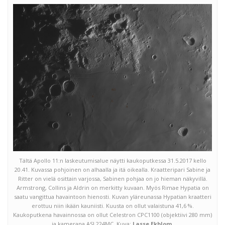
Tältä Apollo 11:n laskeutumisalue näytti kaukoputkessa 31.5.2017 kello
20.41. Kuvassa pohjoinen on alhaalla ja itä oikealla. Kraatteripari Sabine ja
Ritter on vielä osittain varjossa, Sabinen pohjaa on jo hieman näkyvillä.
Armstrong, Collins ja Aldrin on merkitty kuvaan. Myös Rimae Hypatia on
saatu vangittua havaintoon hienosti. Kuvan yläreunassa Hypatian kraatteri
erottuu niin ikään kauniisti. Kuusta on ollut valaistuna 41,6 %.
Kaukoputkena havainnossa on ollut Celestron CPC1100 (objektiivi 280 mm)
ja kamerana ASI 224MC. Kuva:
Lasse Ekblom
.