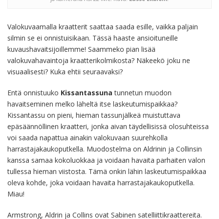
Valokuvaamalla kraatterit saattaa saada esille, vaikka paljain
silmin se ei onnistuisikaan. Tässä haaste ansioituneille
kuvaushavaitsijoillemme! Saammeko pian lisää
valokuvahavaintoja kraatterikolmikosta? Näkeekö joku ne
visuaalisesti? Kuka ehtii seuraavaksi?
Entä onnistuuko
Kissantassuna
tunnetun muodon
havaitseminen melko läheltä itse laskeutumispaikkaa?
Kissantassu on pieni, hieman tassunjälkeä muistuttava
epäsäännöllinen kraatteri, jonka aivan täydellisissä olosuhteissa
voi saada napattua ainakin valokuvaan suurehkolla
harrastajakaukoputkella. Muodostelma on Aldrinin ja Collinsin
kanssa samaa kokoluokkaa ja voidaan havaita parhaiten valon
tullessa hieman viistosta. Tämä onkin lähin laskeutumispaikkaa
oleva kohde, joka voidaan havaita harrastajakaukoputkella.
Miau!
Armstrong, Aldrin ja Collins ovat Sabinen satelliittikraattereita.