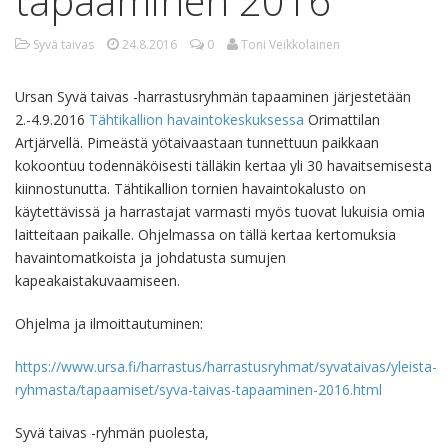
tapaaminen 2016
Syvä taivas
24.8.2016
0
Toni Veikkolainen
Ursan Syvä taivas -harrastusryhmän tapaaminen järjestetään
2.-4.9.2016
Tähtikallion havaintokeskuksessa
Orimattilan
Artjärvellä. Pimeästä yötaivaastaan tunnettuun paikkaan
kokoontuu todennäköisesti tälläkin kertaa yli 30 havaitsemisesta
kiinnostunutta. Tähtikallion tornien havaintokalusto on
käytettävissä ja harrastajat varmasti myös tuovat lukuisia omia
laitteitaan paikalle. Ohjelmassa on tällä kertaa kertomuksia
havaintomatkoista ja johdatusta sumujen
kapeakaistakuvaamiseen.
Ohjelma ja ilmoittautuminen:
https://www.ursa.fi/harrastus/harrastusryhmat/syvataivas/yleista-
ryhmasta/tapaamiset/syva-taivas-tapaaminen-2016.html
Syvä taivas -ryhmän puolesta,