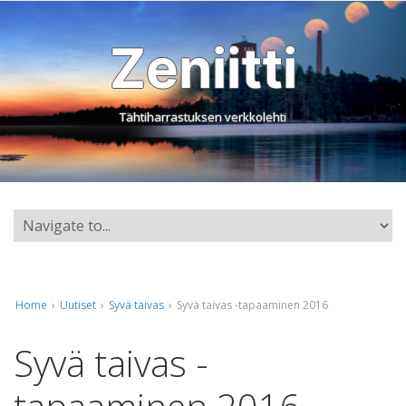
Zeniitti
Tähtiharrastuksen verkkolehti
Home
›
Uutiset
›
Syvä taivas
›
Syvä taivas -tapaaminen 2016
Syvä taivas -