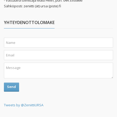
- Vastaava toimittaja Matti Helin, puh. 044 3500866
Sähköposti: zeniitti (ät) ursa (piste) fi
YHTEYDENOTTOLOMAKE
Send
Tweets by @ZeniittiURSA