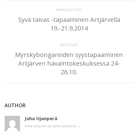
PREVIOUS POST
Syvä taivas -tapaaminen Artjärvellä
19.-21.9.2014
NEXT POST
Myrskybongareiden syystapaaminen
Artjärven havaintokeskuksessa 24-
26.10.
AUTHOR
Juha Ojanperä
View all posts by Juha Ojanperä
→