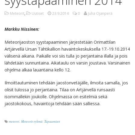
syystapaaminen 2014
Meteorit
,
Uutiset
23.9.2014
0
Juha Ojanperä
Markku Nissinen:
Meteorijaoston syystapaaminen järjestetään Orimattilan
Artjärvellä Ursan Tähtikallion havaintokeskuksella 17.-19.10.2014
välisenä aikana. Paikalle voi siis tulla jo perjantaina illalla ja pois
lähdetään sunnuntaina. Aikataulu on varsin joustava. Varsinainen
ohjelma alkaa lauantaina kello 12.
Ilmoittautuminen tehdään jaostonvetäjälle, ilmoita samalla, jos
olisit tulossa jo perjantaina. Tilaa on Artjärvellä runsaasti
isommallekin joukolle. Ohjelmassa on esitelmiä sekä
jaostokokous, havaintoja tehdään sään salliessa.
meteori
,
Meteorit-ryhmä
,
Tapaamiset