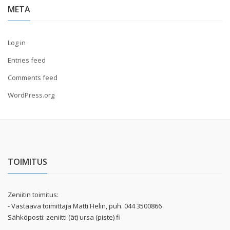
META
Log in
Entries feed
Comments feed
WordPress.org
TOIMITUS
Zeniitin toimitus:
- Vastaava toimittaja Matti Helin, puh. 044 3500866
Sähköposti: zeniitti (ät) ursa (piste) fi