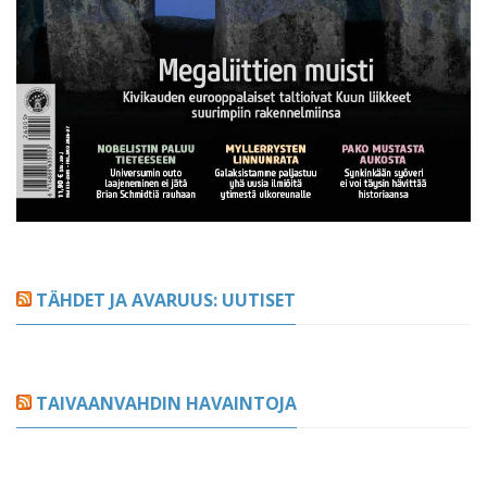
TÄHDET JA AVARUUS: UUTISET
TAIVAANVAHDIN HAVAINTOJA