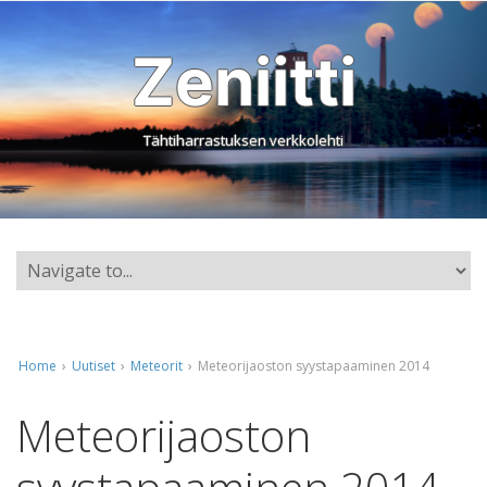
Zeniitti
Tähtiharrastuksen verkkolehti
Home
›
Uutiset
›
Meteorit
›
Meteorijaoston syystapaaminen 2014
Meteorijaoston