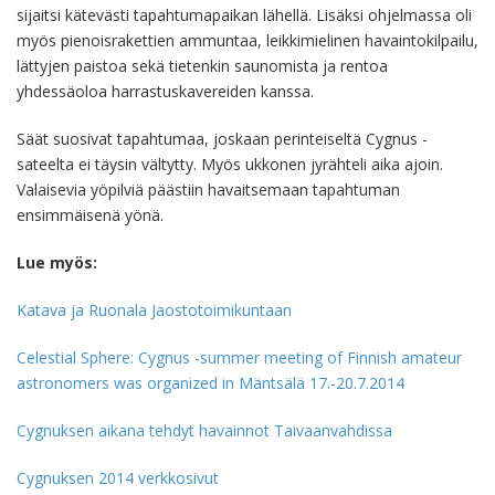
sijaitsi kätevästi tapahtumapaikan lähellä. Lisäksi ohjelmassa oli
myös pienoisrakettien ammuntaa, leikkimielinen havaintokilpailu,
lättyjen paistoa sekä tietenkin saunomista ja rentoa
yhdessäoloa harrastuskavereiden kanssa.
Säät suosivat tapahtumaa, joskaan perinteiseltä Cygnus -
sateelta ei täysin vältytty. Myös ukkonen jyrähteli aika ajoin.
Valaisevia yöpilviä päästiin havaitsemaan tapahtuman
ensimmäisenä yönä.
Lue myös:
Katava ja Ruonala Jaostotoimikuntaan
Celestial Sphere: Cygnus -summer meeting of Finnish amateur
astronomers was organized in Mäntsälä 17.-20.7.2014
Cygnuksen aikana tehdyt havainnot Taivaanvahdissa
Cygnuksen 2014 verkkosivut