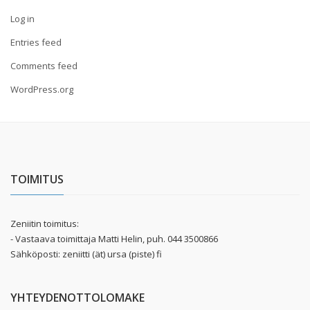
Log in
Entries feed
Comments feed
WordPress.org
TOIMITUS
Zeniitin toimitus:
- Vastaava toimittaja Matti Helin, puh. 044 3500866
Sähköposti: zeniitti (ät) ursa (piste) fi
YHTEYDENOTTOLOMAKE