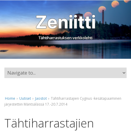
Zeniitti
Tähtiharrastuksen verkkolehti
Home
›
Uutiset
›
Jaostot
›
Tähtiharrastajien Cygnus -kesätapaaminen
järjestettiin Mäntsälässä 17.-20.7.2014
Tähtiharrastajien