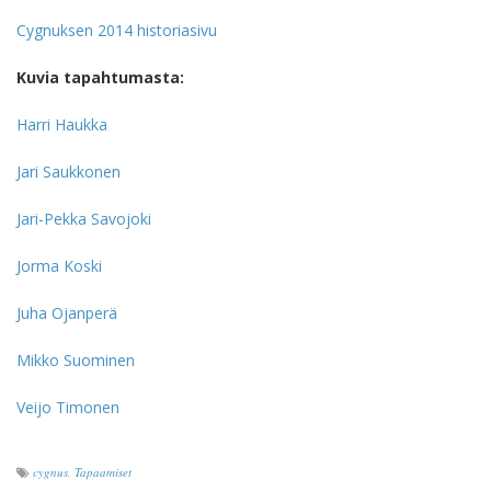
Cygnuksen 2014 historiasivu
Kuvia tapahtumasta:
Harri Haukka
Jari Saukkonen
Jari-Pekka Savojoki
Jorma Koski
Juha Ojanperä
Mikko Suominen
Veijo Timonen
cygnus
,
Tapaamiset