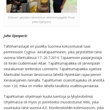
Dobson -jalustan rakentelua rakentelupajalla. Kuva:
Juha Ojanperä.
Juha Ojanperä:
Tähtiharrastajat eri puolilta Suomea kokoontuivat taas
perinteiseen Cygnus -kesätapaamiseen, joka järjestettiin tänä
vuonna Mäntsälässä 17.-20.7.2014. Tapaamisen pääjärjestäjä
oli Keski-Uudenmaan Altair. Tapahtumapaikka oli Järvenpään
seurakunnan leirikeskus Leiriniemi. Tapahtumapaikka sijaitsee
Mäntsälän kunnan länsiosassa lähellä Hyvinkään rajaa pienen
Keravanjärven rannalla. Tapahtuman osanottajaluku oli arviolta
noin 120, mikä on melko lähellä tavallista osallistujamäärää.
Tapahtuman ohjelmaan kuului luentoja ja lyhytesitelmiä.
Ohjelmassa oli myös jo perinteeksi muodostunut retki, joka
suuntautui tänä vuonna A.E. Nordenskiöldin kotimuseoon, joka