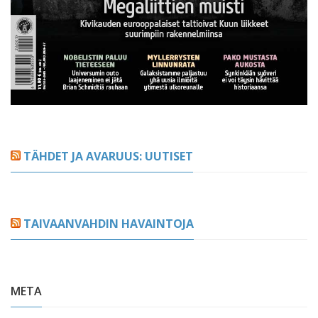
TÄHDET JA AVARUUS: UUTISET
TAIVAANVAHDIN HAVAINTOJA
META