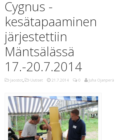
Cygnus -
kesätapaaminen
järjestettiin
Mäntsälässä
17.-20.7.2014
Jaostot
,
Uutiset
21.7.2014
0
Juha Ojanperä