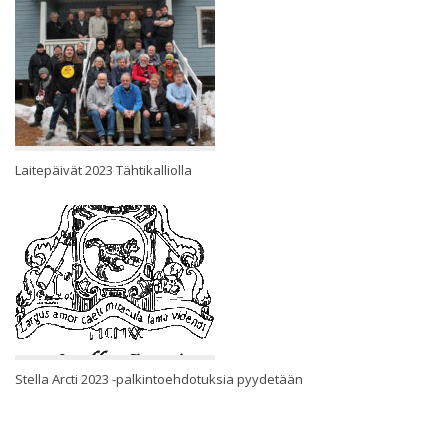
Laitepäivät 2023 Tähtikalliolla
Stella Arcti 2023 -palkintoehdotuksia pyydetään