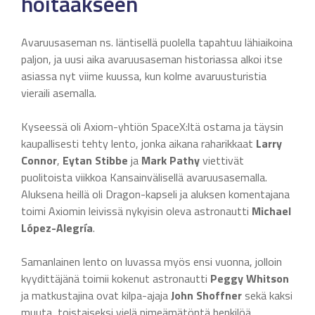
hoitaakseen
Avaruusaseman ns. läntisellä puolella tapahtuu lähiaikoina
paljon, ja uusi aika avaruusaseman historiassa alkoi itse
asiassa nyt viime kuussa, kun kolme avaruusturistia
vieraili asemalla.
Kyseessä oli Axiom-yhtiön SpaceX:ltä ostama ja täysin
kaupallisesti tehty lento, jonka aikana raharikkaat
Larry
Connor
,
Eytan Stibbe
ja
Mark Pathy
viettivät
puolitoista viikkoa Kansainvälisellä avaruusasemalla.
Aluksena heillä oli Dragon-kapseli ja aluksen komentajana
toimi Axiomin leivissä nykyisin oleva astronautti
Michael
López-Alegría
.
Samanlainen lento on luvassa myös ensi vuonna, jolloin
kyydittäjänä toimii kokenut astronautti
Peggy Whitson
ja matkustajina ovat kilpa-ajaja
John Shoffner
sekä kaksi
muuta, toistaiseksi vielä nimeämätöntä henkilöä.