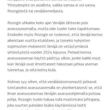
Yhteydenpito on asiallista, vaikka samaa ei voi sanoa
Rozoginistä tai venäläismediasta.
Rozogin uhkailee koko ajan Venäjän lähtevän pois
avaruusasemalta, mutta näin tuskin tulee tapahtumaan.
Ensiksikin myös Rozogin on todennut, että Venäjä kertoo
aikeistaan vuotta etukäteen, ja toiseksi nykyisten
sopimusten mukaisesti Venäjä on vetäytymässä
yhteistyöstä vuoden 2024 lopussa. Periaatteessa
avaruusaseman käyttö päättyy silloin, joskin kaikki muut
kuin Venäjä ovat ilmoittaneet halustaan jatkaa aseman
toimintaa. Ja siitä kohta lisää.
Kolmas syy siihen, että venäläiskosmonautit jatkavat
toistaiseksi avaruusasemalla on yksinkertaisesti se, että
ilman avaruusasemaa Venäjän avaruusohjelmalta putoaa
pohja. Rozogin tuskin haluaa tulla muistetuksi johtajana,
joka suurten puheiden lisäksi käytännössä heitti