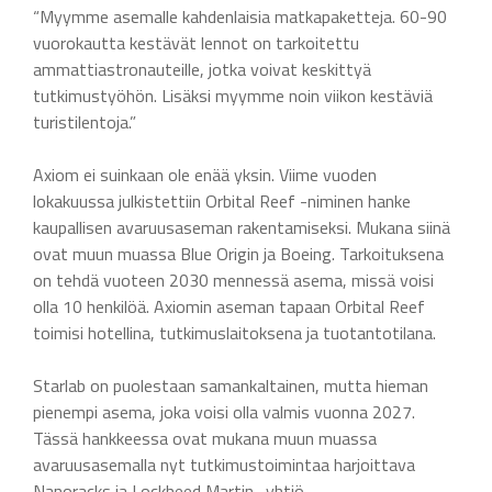
“Myymme asemalle kahdenlaisia matkapaketteja. 60-90
vuorokautta kestävät lennot on tarkoitettu
ammattiastronauteille, jotka voivat keskittyä
tutkimustyöhön. Lisäksi myymme noin viikon kestäviä
turistilentoja.”
Axiom ei suinkaan ole enää yksin. Viime vuoden
lokakuussa julkistettiin Orbital Reef -niminen hanke
kaupallisen avaruusaseman rakentamiseksi. Mukana siinä
ovat muun muassa Blue Origin ja Boeing. Tarkoituksena
on tehdä vuoteen 2030 mennessä asema, missä voisi
olla 10 henkilöä. Axiomin aseman tapaan Orbital Reef
toimisi hotellina, tutkimuslaitoksena ja tuotantotilana.
Starlab on puolestaan samankaltainen, mutta hieman
pienempi asema, joka voisi olla valmis vuonna 2027.
Tässä hankkeessa ovat mukana muun muassa
avaruusasemalla nyt tutkimustoimintaa harjoittava
Nanoracks ja Lockheed Martin -yhtiö.