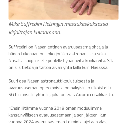
Mike Suffredini Helsingin messukeskuksessa
kirjoittajan kuvaamana.
Suffredini on Nasan entinen avaruusasemajohtaja ja
hänen tukenaan on koko joukko astronautteja sekä
Nasalta kaupalliselle puolelle hypänneitä konkareita. Sillä
on siis tietoa ja taitoa aivan yhtä lailla kuin Nasassa.
Suuri osa Nasan astronauttikoulutuksesta ja
avaruusaseman operoinnista on nykyisin jo ulkoistettu
SGT-nimiselle yhtiölle, joka on eräs Axiomin osakkaista.
“Ensin liitämme vuonna 2019 oman moduulimme
kansainväliseen avaruusasemaan ja sen jälkeen, kun
vuonna 2024 avaruusaseman toiminta ajetaan alas,