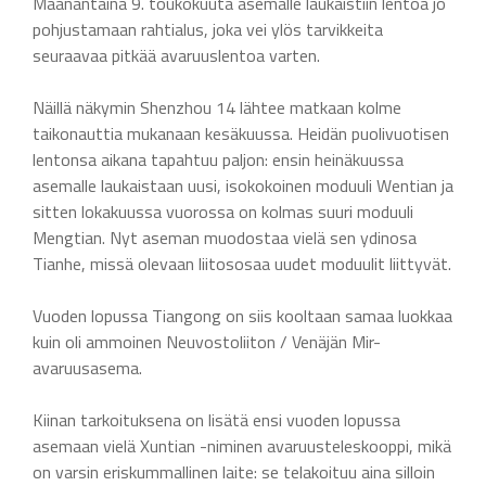
Maanantaina 9. toukokuuta asemalle laukaistiin lentoa jo
pohjustamaan rahtialus, joka vei ylös tarvikkeita
seuraavaa pitkää avaruuslentoa varten.
Näillä näkymin Shenzhou 14 lähtee matkaan kolme
taikonauttia mukanaan kesäkuussa. Heidän puolivuotisen
lentonsa aikana tapahtuu paljon: ensin heinäkuussa
asemalle laukaistaan uusi, isokokoinen moduuli Wentian ja
sitten lokakuussa vuorossa on kolmas suuri moduuli
Mengtian. Nyt aseman muodostaa vielä sen ydinosa
Tianhe, missä olevaan liitososaa uudet moduulit liittyvät.
Vuoden lopussa Tiangong on siis kooltaan samaa luokkaa
kuin oli ammoinen Neuvostoliiton / Venäjän Mir-
avaruusasema.
Kiinan tarkoituksena on lisätä ensi vuoden lopussa
asemaan vielä Xuntian -niminen avaruusteleskooppi, mikä
on varsin eriskummallinen laite: se telakoituu aina silloin