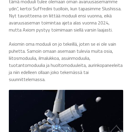
tämä moduuli tulee olemaan oman avaruusasemamme
ydin”, kertoi Suffredini tuolloin, kun tapasimme Slushissa.
Nyt tavoitteena on liittää moduuli ensi vuonna, eikä
avaruusaseman toimintaa ajeta alas vuonna 2024,
mutta Axiom pystyy toimimaan siellä varsin laajasti.
Axiomin oma moduuli on jo tekeillä, joten se ei ole vain
puhetta. Samoin omaan asemaan tulevia muita osia,
liitosmoduulia, ilmalukkoa, asuinmoduulia,
tuotantomoduulia ja huoltomoduuleita, aurinkopaneeleita
ja niin edelleen ollaan joko tekemässä tai
suunnittelemassa.