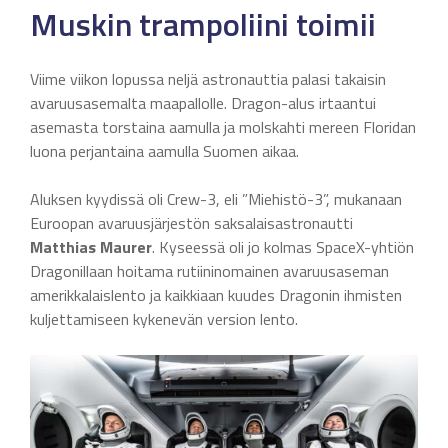
Muskin trampoliini toimii
Viime viikon lopussa neljä astronauttia palasi takaisin
avaruusasemalta maapallolle. Dragon-alus irtaantui
asemasta torstaina aamulla ja molskahti mereen Floridan
luona perjantaina aamulla Suomen aikaa.
Aluksen kyydissä oli Crew-3, eli ”Miehistö-3”, mukanaan
Euroopan avaruusjärjestön saksalaisastronautti
Matthias Maurer
. Kyseessä oli jo kolmas SpaceX-yhtiön
Dragonillaan hoitama rutiininomainen avaruusaseman
amerikkalaislento ja kaikkiaan kuudes Dragonin ihmisten
kuljettamiseen kykenevän version lento.