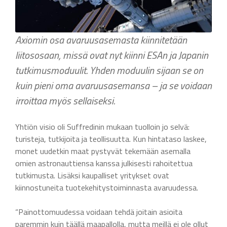
Axiomin osa avaruusasemasta kiinnitetään
liitososaan, missä ovat nyt kiinni ESAn ja Japanin
tutkimusmoduulit. Yhden moduulin sijaan se on
kuin pieni oma avaruusasemansa – ja se voidaan
irroittaa myös sellaiseksi.
Yhtiön visio oli Suffredinin mukaan tuolloin jo selvä:
turisteja, tutkijoita ja teollisuutta. Kun hintataso laskee,
monet uudetkin maat pystyvät tekemään asemalla
omien astronauttiensa kanssa julkisesti rahoitettua
tutkimusta. Lisäksi kaupalliset yritykset ovat
kiinnostuneita tuotekehitystoiminnasta avaruudessa.
“Painottomuudessa voidaan tehdä joitain asioita
paremmin kuin täällä maapallolla, mutta meillä ei ole ollut