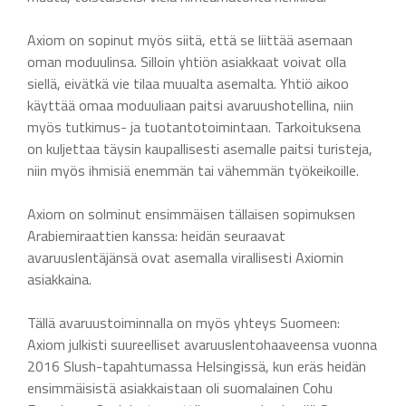
Axiom on sopinut myös siitä, että se liittää asemaan
oman moduulinsa. Silloin yhtiön asiakkaat voivat olla
siellä, eivätkä vie tilaa muualta asemalta. Yhtiö aikoo
käyttää omaa moduuliaan paitsi avaruushotellina, niin
myös tutkimus- ja tuotantotoimintaan. Tarkoituksena
on kuljettaa täysin kaupallisesti asemalle paitsi turisteja,
niin myös ihmisiä enemmän tai vähemmän työkeikoille.
Axiom on solminut ensimmäisen tällaisen sopimuksen
Arabiemiraattien kanssa: heidän seuraavat
avaruuslentäjänsä ovat asemalla virallisesti Axiomin
asiakkaina.
Tällä avaruustoiminnalla on myös yhteys Suomeen:
Axiom julkisti suureelliset avaruuslentohaaveensa vuonna
2016 Slush-tapahtumassa Helsingissä, kun eräs heidän
ensimmäisistä asiakkaistaan oli suomalainen Cohu