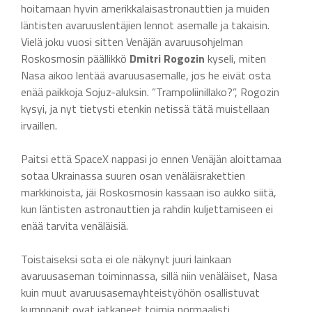
hoitamaan hyvin amerikkalaisastronauttien ja muiden
läntisten avaruuslentäjien lennot asemalle ja takaisin.
Vielä joku vuosi sitten Venäjän avaruusohjelman
Roskosmosin päällikkö
Dmitri Rogozin
kyseli, miten
Nasa aikoo lentää avaruusasemalle, jos he eivät osta
enää paikkoja Sojuz-aluksin. ”Trampoliinillako?”, Rogozin
kysyi, ja nyt tietysti etenkin netissä tätä muistellaan
irvaillen.
Paitsi että SpaceX nappasi jo ennen Venäjän aloittamaa
sotaa Ukrainassa suuren osan venäläisrakettien
markkinoista, jäi Roskosmosin kassaan iso aukko siitä,
kun läntisten astronauttien ja rahdin kuljettamiseen ei
enää tarvita venäläisiä.
Toistaiseksi sota ei ole näkynyt juuri lainkaan
avaruusaseman toiminnassa, sillä niin venäläiset, Nasa
kuin muut avaruusasemayhteistyöhön osallistuvat
kumppanit ovat jatkaneet toimia normaalisti.