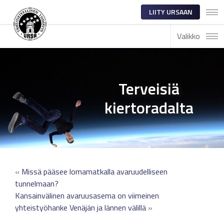
LIITY URSAAN
Valikko
Terveisiä
kiertoradalta
«
Missä pääsee lomamatkalla avaruudelliseen
tunnelmaan?
Kansainvälinen avaruusasema on viimeinen
yhteistyöhanke Venäjän ja lännen välillä
»