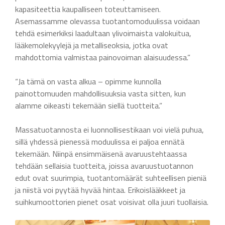
kapasiteettia kaupalliseen toteuttamiseen.
Asemassamme olevassa tuotantomoduulissa voidaan
tehdä esimerkiksi laadultaan ylivoimaista valokuitua,
lääkemolekyylejä ja metalliseoksia, jotka ovat
mahdottomia valmistaa painovoiman alaisuudessa.”
“Ja tämä on vasta alkua – opimme kunnolla
painottomuuden mahdollisuuksia vasta sitten, kun
alamme oikeasti tekemään siellä tuotteita.”
Massatuotannosta ei luonnollisestikaan voi vielä puhua,
sillä yhdessä pienessä moduulissa ei paljoa ennätä
tekemään. Niinpä ensimmäisenä avaruustehtaassa
tehdään sellaisia tuotteita, joissa avaruustuotannon
edut ovat suurimpia, tuotantomäärät suhteellisen pieniä
ja niistä voi pyytää hyvää hintaa. Erikoislääkkeet ja
suihkumoottorien pienet osat voisivat olla juuri tuollaisia.