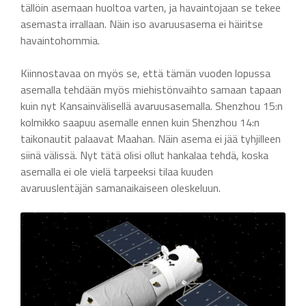
tällöin asemaan huoltoa varten, ja havaintojaan se tekee
asemasta irrallaan. Näin iso avaruusasema ei häiritse
havaintohommia.
Kiinnostavaa on myös se, että tämän vuoden lopussa
asemalla tehdään myös miehistönvaihto samaan tapaan
kuin nyt Kansainvälisellä avaruusasemalla. Shenzhou 15:n
kolmikko saapuu asemalle ennen kuin Shenzhou 14:n
taikonautit palaavat Maahan. Näin asema ei jää tyhjilleen
siinä välissä. Nyt tätä olisi ollut hankalaa tehdä, koska
asemalla ei ole vielä tarpeeksi tilaa kuuden
avaruuslentäjän samanaikaiseen oleskeluun.