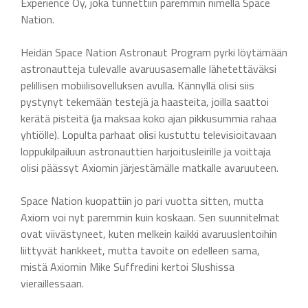
Experience Oy, joka tunnettiin paremmin nimellä Space
Nation.
Heidän Space Nation Astronaut Program pyrki löytämään
astronautteja tulevalle avaruusasemalle lähetettäväksi
pelillisen mobiilisovelluksen avulla. Kännyllä olisi siis
pystynyt tekemään testejä ja haasteita, joilla saattoi
kerätä pisteitä (ja maksaa koko ajan pikkusummia rahaa
yhtiölle). Lopulta parhaat olisi kustuttu televisioitavaan
loppukilpailuun astronauttien harjoitusleirille ja voittaja
olisi päässyt Axiomin järjestämälle matkalle avaruuteen.
Space Nation kuopattiin jo pari vuotta sitten, mutta
Axiom voi nyt paremmin kuin koskaan. Sen suunnitelmat
ovat viivästyneet, kuten melkein kaikki avaruuslentoihin
liittyvät hankkeet, mutta tavoite on edelleen sama,
mistä Axiomin Mike Suffredini kertoi Slushissa
vieraillessaan.