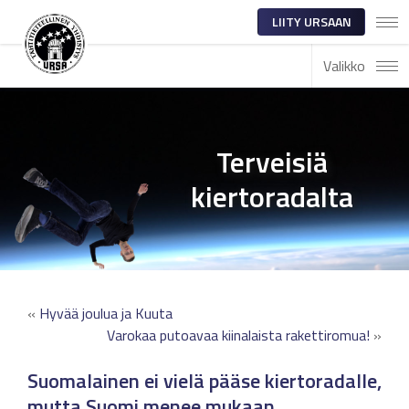
LIITY URSAAN
Valikko
Terveisiä
kiertoradalta
«
Hyvää joulua ja Kuuta
Varokaa putoavaa kiinalaista rakettiromua!
»
Suomalainen ei vielä pääse kiertoradalle,
mutta Suomi menee mukaan