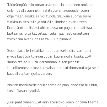
Tärkeämpää kuin oman astronautin saaminen mukaan
onkin osallistuminen miehitettyjen avaruuslentojen
ohjelmaan, koska se voi tuoda tilauksia suomalaisille
tutkimuslaitoksille ja yhtiöille. Ihmisen avaruuteen
lähettämisen lisäksi ohjelmassa on paljon robotiikkaa ja
luotaimia, joita käytetään tukemaan astronauttien
toimintaa avaruudessa tai Kuun pinnalla.
Suomalaiselle tietoliikenneosaamiselle olisi varmasti
myös käyttöä tulevaisuuden kuulennoilla, koska ESA
suunnittelee Kuuta kiertämään ja sen pinnalle
tietoliikenneverkkoa tulevaisuuden tutkimusmatkoja sekä
kaupallisia toimijoita varten.
Nokian mobiiliverkkotukiasema on pian lähdössä Kuuhun,
tosin Nasan kyydillä.
Juuri päättyneen ESA-ministerikokouksen johtava teema