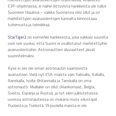
E3P-ohjelmassa, ei näihin liittyvistä hankkeista ole tullut
Suomeen tilauksia – vaikka Suomessa olisi ollut ja on
miehitettyjen avaruuslentojen kannalta kiinnostaaa
tutkimusta ja tekniikkaa.
StarTiger2
on esimerkki hankkeesta, joka sakkasi suurelta
osin sen vuoksi, että Suomi ei osallistunut miehitettyihin
avaruuslentoihin. Astronauttien älyvaatteet jäivät
suunnitelmaksi.
Kyse ei siis ole oman astronautin saamisesta
avaruuteen. Vielä nyt ESA-maista vain Saksalla, Italialla,
Ranskalla, Isolla-Britannialla ja Tanskalla on oma
astronautti. Muillakin on ollut (Alankomaat, Belgia,
Sveitsi, Espanja ja Ruotsi), ja nyt eilen julkistetuissa
uusissa astronauteissa on mukana myös edustajat
Puolasta ja Tsekistä. Yli puolella maista ei ole.