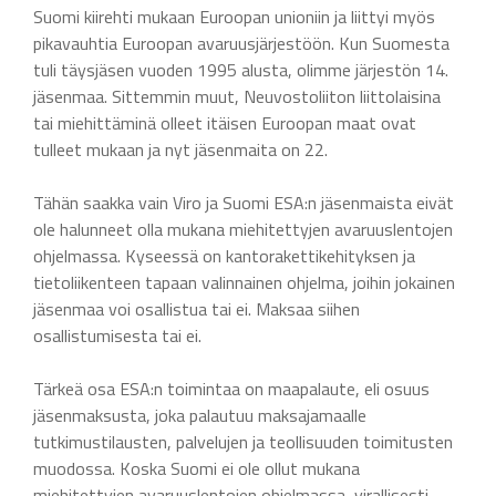
Suomi kiirehti mukaan Euroopan unioniin ja liittyi myös
pikavauhtia Euroopan avaruusjärjestöön. Kun Suomesta
tuli täysjäsen vuoden 1995 alusta, olimme järjestön 14.
jäsenmaa. Sittemmin muut, Neuvostoliiton liittolaisina
tai miehittäminä olleet itäisen Euroopan maat ovat
tulleet mukaan ja nyt jäsenmaita on 22.
Tähän saakka vain Viro ja Suomi ESA:n jäsenmaista eivät
ole halunneet olla mukana miehitettyjen avaruuslentojen
ohjelmassa. Kyseessä on kantorakettikehityksen ja
tietoliikenteen tapaan valinnainen ohjelma, joihin jokainen
jäsenmaa voi osallistua tai ei. Maksaa siihen
osallistumisesta tai ei.
Tärkeä osa ESA:n toimintaa on maapalaute, eli osuus
jäsenmaksusta, joka palautuu maksajamaalle
tutkimustilausten, palvelujen ja teollisuuden toimitusten
muodossa. Koska Suomi ei ole ollut mukana
miehitettyjen avaruuslentojen ohjelmassa, virallisesti