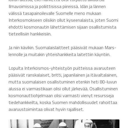
Ilmavoimissa ja poliittisissa piireissä. Idän ja lännen
välissä tasapainoilevalle Suomelle meno mukaan
Interkosmokseen olisikin ollut kyseenalaista, joten Suomi
ehdotti kosmonautin lähettämisen sijaan osallistumista
tieteellisiin hankkeisiin.
Ja niin kävikin. Suomalaislaitteet pääsivät mukaan Mars-
lennolle ja muitakin yhteishankkeita laitettiin käyntiin.
Lopulta Interkosmos-yhteistyön puitteissa avaruuteen
pääsivät ranskalaiset, britti, japanilainen ja itävaltalainen,
mutta suomalaisen osallistuminen etenkin heti 80-luvun
alussa ei varmastikaan olisi ollut järkevää. Osallistuminen
kosmonauttiohjelmaan olisi varmasti vienyt resursseja
tiedehankkeilta, koska Suomen mahdollisuudet rahoittaa
avaruustoimintaa olivat hyvin rajalliset.