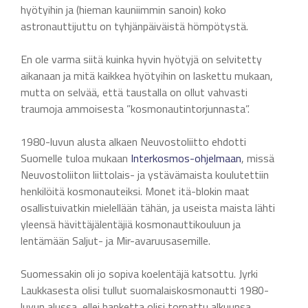
hyötyihin ja (hieman kauniimmin sanoin) koko
astronauttijuttu on tyhjänpäiväistä hömpötystä.
En ole varma siitä kuinka hyvin hyötyjä on selvitetty
aikanaan ja mitä kaikkea hyötyihin on laskettu mukaan,
mutta on selvää, että taustalla on ollut vahvasti
traumoja ammoisesta ”kosmonautintorjunnasta”.
1980-luvun alusta alkaen Neuvostoliitto ehdotti
Suomelle tuloa mukaan
Interkosmos-ohjelmaan
, missä
Neuvostoliiton liittolais- ja ystävämaista koulutettiin
henkilöitä kosmonauteiksi. Monet itä-blokin maat
osallistuivatkin mielellään tähän, ja useista maista lähti
yleensä hävittäjälentäjiä kosmonauttikouluun ja
lentämään Saljut- ja Mir-avaruusasemille.
Suomessakin oli jo sopiva koelentäjä katsottu. Jyrki
Laukkasesta olisi tullut suomalaiskosmonautti 1980-
luvun alussa, ellei hanketta olisi torpattu alkuunsa