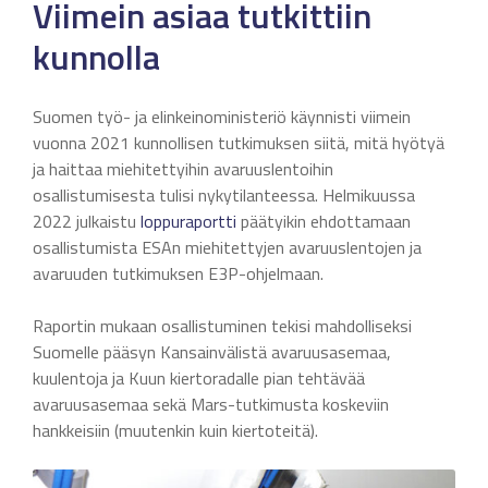
Viimein asiaa tutkittiin
kunnolla
Suomen työ- ja elinkeinoministeriö käynnisti viimein
vuonna 2021 kunnollisen tutkimuksen siitä, mitä hyötyä
ja haittaa miehitettyihin avaruuslentoihin
osallistumisesta tulisi nykytilanteessa. Helmikuussa
2022 julkaistu
loppuraportti
päätyikin ehdottamaan
osallistumista ESAn miehitettyjen avaruuslentojen ja
avaruuden tutkimuksen E3P-ohjelmaan.
Raportin mukaan osallistuminen tekisi mahdolliseksi
Suomelle pääsyn Kansainvälistä avaruusasemaa,
kuulentoja ja Kuun kiertoradalle pian tehtävää
avaruusasemaa sekä Mars-tutkimusta koskeviin
hankkeisiin (muutenkin kuin kiertoteitä).