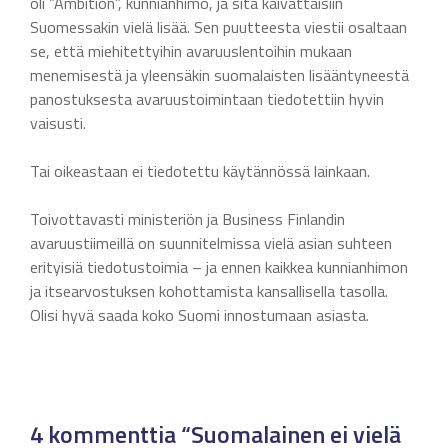
oli ”Ambition”, kunnianhimo, ja sitä kaivattaisiin
Suomessakin vielä lisää. Sen puutteesta viestii osaltaan
se, että miehitettyihin avaruuslentoihin mukaan
menemisestä ja yleensäkin suomalaisten lisääntyneestä
panostuksesta avaruustoimintaan tiedotettiin hyvin
vaisusti.
Tai oikeastaan ei tiedotettu käytännössä lainkaan.
Toivottavasti ministeriön ja Business Finlandin
avaruustiimeillä on suunnitelmissa vielä asian suhteen
erityisiä tiedotustoimia – ja ennen kaikkea kunnianhimon
ja itsearvostuksen kohottamista kansallisella tasolla.
Olisi hyvä saada koko Suomi innostumaan asiasta.
4 kommenttia “Suomalainen ei vielä