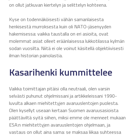
on ollut jatkuvan kiertelyn ja selittelyn kohteena.
Kyse on todennäköisesti vähän samanlaisesta
henkisestä murroksesta kuin oli NATO-jäsenyyden
hakemisessa: vaikka taustalla on eri asioita, ovat
molemmat asiat olleet eräänlaisessa lukkotilassa kylmän
sodan vuosilta. Niitä ei ole voinut käsitellä objektiivisesti
ilman historian painolastia.
Kasarihenki kummittelee
Vaikka toimittajan pitäisi olla neutraali, olen varsin
selvästi puhunut ohjelmissani ja artikkeleissani 1990-
luvulta alkaen miehitettyjen avaruuslentojen puolesta.
Olen kysellyt useaan kertaan Suomen avaruusasioista
päättäviltä syitä siihen, miksi emme ole menneet mukaan
ESA:n miehitettyjen avaruuslentojen ohjelmaan, ja
vastaus on ollut aina sama: se maksaa liikaa suhteessa