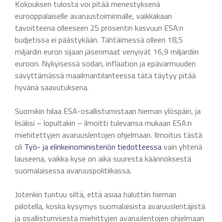
Kokouksen tulosta voi pitää menestyksenä
eurooppalaiselle avaruustoiminnalle, vaikkakaan
tavoitteena olleeseen 25 prosentin kasvuun ESA:n
budjetissa ei päästykään. Tähtäimessä olleen 18,5
miljardin euron sijaan jäsenmaat venyivät 16,9 miljardiin
euroon. Nykyisessä sodan, inflaation ja epävarmuuden
sävyttämässä maailmantilanteessa tätä täytyy pitää
hyvänä saavutuksena.
Suomikin hilaa ESA-osallistumistaan hieman ylöspäin, ja
lisäksi – lopultakin – ilmoitti tulevansa mukaan ESA:n
miehitettyjen avaruuslentojen ohjelmaan. Ilmoitus tästä
oli
Työ- ja elinkeinoministeriön tiedotteessa
vain yhtenä
lauseena, vaikka kyse on aika suuresta käännöksestä
suomalaisessa avaruuspolitiikassa.
Jotenkin tuntuu siltä, että asiaa haluttiin hieman
piilotella, koska kysymys suomalaisista avaruuslentäjistä
ja osallistumisesta miehittyjen avaruulentojen ohjelmaan