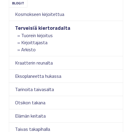
Kosmokseen kirjoitettua
Terveisiä kiertoradalta
Tuorein kirjoitus
Kirjoittajasta
Arkisto
Kraatterin reunalta
Eksoplaneetta hukassa
Tarinoita taivasalta
Otsikon takana
Elämän keitaita
Taivas takapihalla