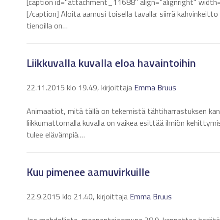
[caption id="attachment_11688" align="alignright" width="
[/caption] Aloita aamusi toisella tavalla: siirrä kahvinkeit
tienoilla on…
Liikkuvalla kuvalla eloa havaintoihin
22.11.2015 klo 19.49, kirjoittaja
Emma Bruus
Animaatiot, mitä tällä on tekemistä tähtiharrastuksen kans
liikkumattomalla kuvalla on vaikea esittää ilmiön kehittymi
tulee elävämpiä.…
Kuu pimenee aamuvirkuille
22.9.2015 klo 21.40, kirjoittaja
Emma Bruus