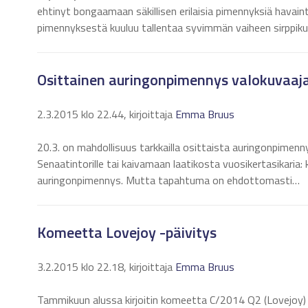
ehtinyt bongaamaan säkillisen erilaisia pimennyksiä havain
pimennyksestä kuuluu tallentaa syvimmän vaiheen sirppi
Osittainen auringonpimennys valokuvaajan
2.3.2015 klo 22.44, kirjoittaja
Emma Bruus
20.3. on mahdollisuus tarkkailla osittaista auringonpimenn
Senaatintorille tai kaivamaan laatikosta vuosikertasikaria:
auringonpimennys. Mutta tapahtuma on ehdottomasti…
Komeetta Lovejoy -päivitys
3.2.2015 klo 22.18, kirjoittaja
Emma Bruus
Tammikuun alussa kirjoitin komeetta C/2014 Q2 (Lovejoy) 