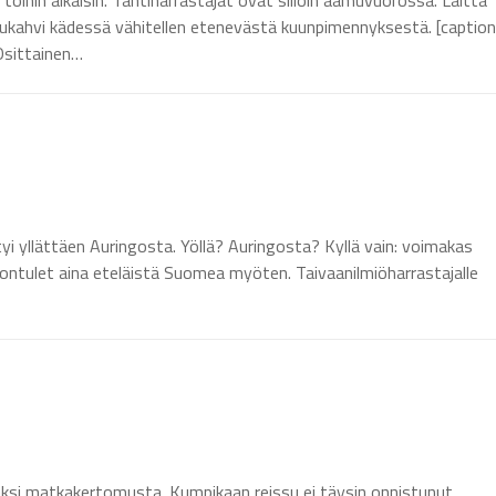
ihin aikaisin. Tähtiharrastajat ovat silloin aamuvuorossa. Laitta
ukahvi kädessä vähitellen etenevästä kuunpimennyksestä. [caption
Osittainen…
öytyi yllättäen Auringosta. Yöllä? Auringosta? Kyllä vain: voimakas
 revontulet aina eteläistä Suomea myöten. Taivaanilmiöharrastajalle
aksi matkakertomusta. Kumpikaan reissu ei täysin onnistunut