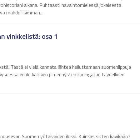
tohistoriani aikana. Puhtaasti havaintomielessä jokaisesta
kuva mahdollisimman…
 vinkkelistä: osa 1
ystä. Tästä ei vielä kannata lähteä heiluttamaan suomenlippuja
 kyseessä ei ole kaikkien pimennysten kuningatar, täydellinen
nousevan Suomen yötaivaiden iloksi. Kuinkas sitten kävikään?