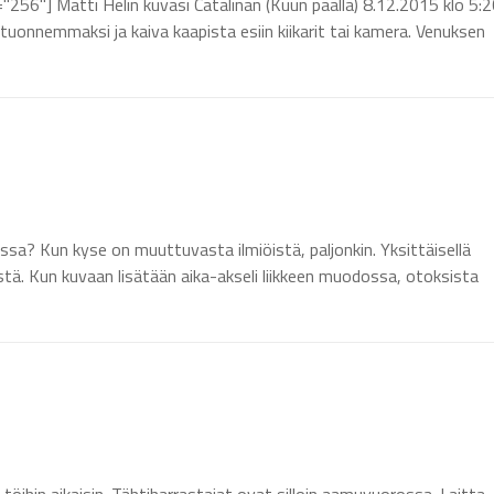
256"] Matti Helin kuvasi Catalinan (Kuun päällä) 8.12.2015 klo 5:2
to tuonnemmaksi ja kaiva kaapista esiin kiikarit tai kamera. Venuksen
sa? Kun kyse on muuttuvasta ilmiöistä, paljonkin. Yksittäisellä
stä. Kun kuvaan lisätään aika-akseli liikkeen muodossa, otoksista