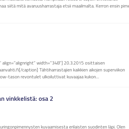
aa siitä mitä avaruusharrastaja etsii maailmalta. Kerron ensin pim
align="alignright" width="348"] 20.3.2015 osittaisen
ahti.fi[/caption] Tähtiharrastajien kaikkien aikojen superviikon
 Show-tason revontulet ulkoiluttivat kuvaajaa kukon…
 vinkkelistä: osa 2
n auringonpimennysten kuvaamisesta erilaisten suodinten läpi. Olen