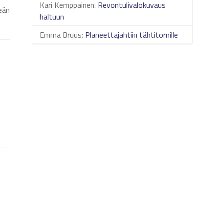
Kari Kemppainen
:
Revontulivalokuvaus
eän
haltuun
Emma Bruus
:
Planeettajahtiin tähtitornille