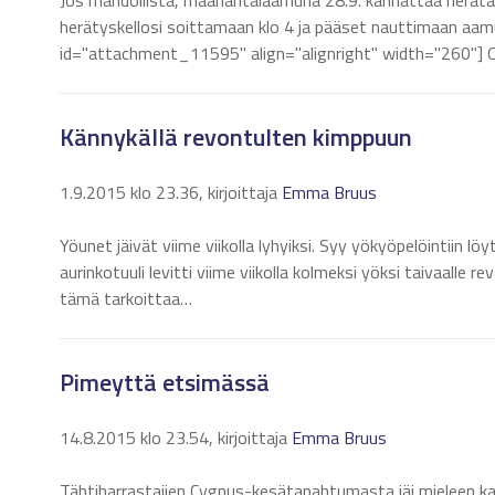
Jos mahdollista, maanantaiaamuna 28.9. kannattaa herätä tö
herätyskellosi soittamaan klo 4 ja pääset nauttimaan aam
id="attachment_11595" align="alignright" width="260"] 
Kännykällä revontulten kimppuun
1.9.2015 klo 23.36, kirjoittaja
Emma Bruus
Yöunet jäivät viime viikolla lyhyiksi. Syy yökyöpelöintiin l
aurinkotuuli levitti viime viikolla kolmeksi yöksi taivaalle
tämä tarkoittaa…
Pimeyttä etsimässä
14.8.2015 klo 23.54, kirjoittaja
Emma Bruus
Tähtiharrastajien Cygnus-kesätapahtumasta jäi mieleen k