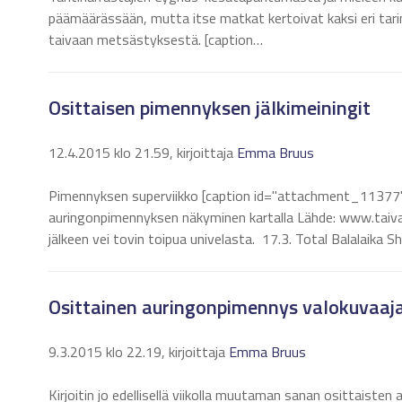
päämäärässään, mutta itse matkat kertoivat kaksi eri tarin
taivaan metsästyksestä. [caption…
Osittaisen pimennyksen jälkimeiningit
12.4.2015 klo 21.59, kirjoittaja
Emma Bruus
Pimennyksen superviikko [caption id="attachment_11377" 
auringonpimennyksen näkyminen kartalla Lähde: www.taivaanv
jälkeen vei tovin toipua univelasta. 17.3. Total Balalaika
Osittainen auringonpimennys valokuvaajan
9.3.2015 klo 22.19, kirjoittaja
Emma Bruus
Kirjoitin jo edellisellä viikolla muutaman sanan osittaiste