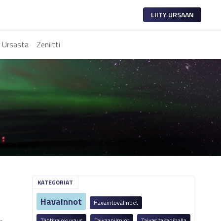
LIITY URSAAN
 Ursasta
Zeniitti
KATEGORIAT
Havainnot
Havaintovälineet
Tähtivalokuvaus
Taivaanilmiöt
Taivas takapihalla