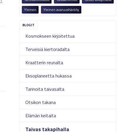
0.
Yleinen
Yleinen avaruushäröily
Kosmokseen kirjoitettua
Terveisiä kiertoradalta
Kraatterin reunalta
Eksoplaneetta hukassa
Tarinoita taivasalta
Otsikon takana
Elämän keitaita
Taivas takapihalla