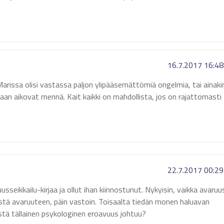
16.7.2017 16:48
Marissa olisi vastassa paljon ylipääsemättömiä ongelmia, tai ainaki
aan aikovat mennä. Kait kaikki on mahdollista, jos on rajattomasti
22.7.2017 00:29
eikkailu-kirjaa ja ollut ihan kiinnostunut. Nykyisin, vaikka avaruu
stä avaruuteen, päin vastoin. Toisaalta tiedän monen haluavan
Mistä tällainen psykologinen eroavuus johtuu?