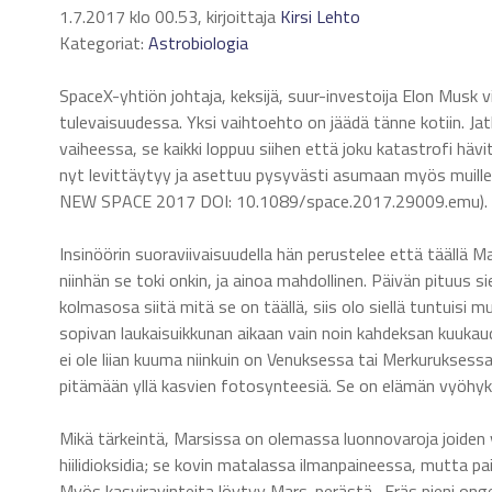
1.7.2017 klo 00.53, kirjoittaja
Kirsi Lehto
Kategoriat:
Astrobiologia
SpaceX-yhtiön johtaja, keksijä, suur-investoija Elon Musk v
tulevaisuudessa. Yksi vaihtoehto on jäädä tänne kotiin. Jatka
vaiheessa, se kaikki loppuu siihen että joku katastrofi hä
nyt levittäytyy ja asettuu pysyvästi asumaan myös muille
NEW SPACE 2017 DOI: 10.1089/space.2017.29009.emu).
Insinöörin suoraviivaisuudella hän perustelee että täällä M
niinhän se toki onkin, ja ainoa mahdollinen. Päivän pituus 
kolmasosa siitä mitä se on täällä, siis olo siellä tuntuisi 
sopivan laukaisuikkunan aikaan vain noin kahdeksan kuukau
ei ole liian kuuma niinkuin on Venuksessa tai Merkuruksess
pitämään yllä kasvien fotosynteesiä. Se on elämän vyöhykk
Mikä tärkeintä, Marsissa on olemassa luonnovaroja joiden 
hiilidioksidia; se kovin matalassa ilmanpaineessa, mutta pa
Myös kasviravinteita löytyy Mars-perästä. Eräs pieni ongel