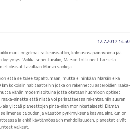
12.7.2017 14:50
kaikki muut ongelmat ratkeaisivatkin, kolmasosapainovoima jää
in kysymys. Vaikka sopeutuisikin, Marsiin tottuneet tai siellä
li olisivat tavallaan Marsin vankeja.
kon että se tulee tapahtumaan, mutta ei niinkään Marsiin eikä
10 km kokoisiin habitaatteihin jotka on rakennettu asteroidien raaka
lla, mutta vähän modernisoituina jotta otetaan huomioon optiset
jon raaka-ainetta että niistä voi periaatteessa rakentaa niin suuren
-ala ylittää planeettojen pinta-alan moninkertaisesti. Elämän
a se ilmenee talouden ja väestön pyrkimyksenä kasvaa aina kun on
iaatteessa ja ehkä käytännössäkin mahdollisuuden, planeetat eivät
suhteet vaikeat.