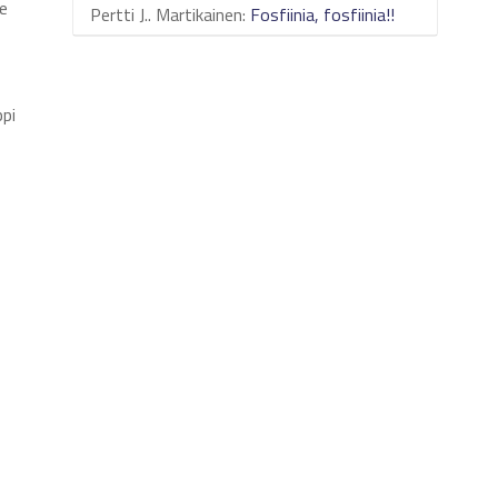
le
Pertti J.. Martikainen
:
Fosfiinia, fosfiinia!!
ppi