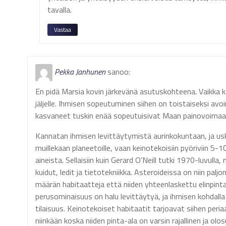
tavalla.
Vastaa
Pekka Janhunen
sanoo:
En pidä Marsia kovin järkevänä asutuskohteena. Vaikka 
jäljelle. Ihmisen sopeutuminen siihen on toistaiseksi avo
kasvaneet tuskin enää sopeutuisivat Maan painovoimaan e
Kannatan ihmisen levittäytymistä aurinkokuntaan, ja us
muillekaan planeetoille, vaan keinotekoisiin pyöriviin 5-
aineista. Sellaisiin kuin Gerard O’Neill tutki 1970-luvu
kuidut, ledit ja tietotekniikka. Asteroideissa on niin pal
määrän habitaatteja että niiden yhteenlaskettu elinpinta
perusominaisuus on halu levittäytyä, ja ihmisen kohdall
tilaisuus. Keinotekoiset habitaatit tarjoavat siihen per
niinkään koska niiden pinta-ala on varsin rajallinen ja olo