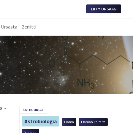
LIITY URSAAN
 Ursasta
Zeniitti
us
»
KATEGORIAT
Astrobiologia
Elämä
Elämän keitaita
Yleinen