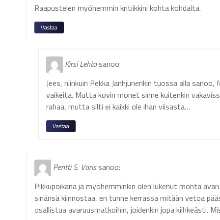
Raapustelen myöhemmin kritiikkini kohta kohdalta.
Vastaa
Kirsi Lehto
sanoo:
Jees, niinkuin Pekka Janhjunenkin tuossa alla sanoo, 
vaikeita. Mutta kovin monet sinne kuitenkin vakaviss
rahaa, mutta silti ei kaikki ole ihan viisasta…
Vastaa
Pentti S. Varis
sanoo:
Pikkupoikana ja myöhemminkin olen lukenut monta avaruuss
sinänsä kiinnostaa, en tunne kerrassa mitään vetoa pää
osallistua avaruusmatkoihin, joidenkin jopa kiihkeästi. 