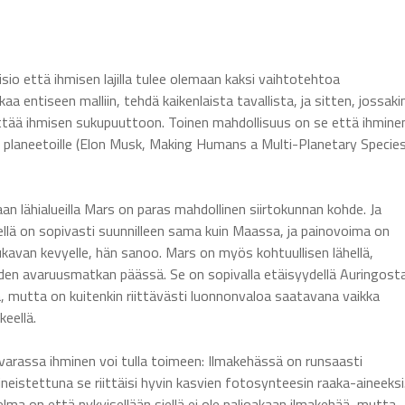
isio että ihmisen lajilla tulee olemaan kaksi vaihtotehtoa
a entiseen malliin, tehdä kaikenlaista tavallista, ja sitten, jossaki
vittää ihmisen sukupuuttoon. Toinen mahdollisuus on se että ihmine
 planeetoille (Elon Musk, Making Humans a Multi-Planetary Species
aan lähialueilla Mars on paras mahdollinen siirtokunnan kohde. Ja
siellä on sopivasti suunnilleen sama kuin Maassa, ja painovoima on
mukavan kevyelle, hän sanoo. Mars on myös kohtuullisen lähellä,
den avaruusmatkan päässä. Se on sopivalla etäisyydellä Auringost
a, mutta on kuitenkin riittävästi luonnonvaloa saatavana vaikka
eellä.
varassa ihminen voi tulla toimeen: Ilmakehässä on runsaasti
ineistettuna se riittäisi hyvin kasvien fotosynteesin raaka-aineeksi
ma on että nykyisellään siellä ei ole paljoakaan ilmakehää, mutta