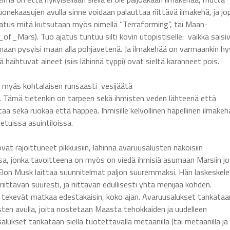
nekaasujen avulla sinne voidaan palauttaa riittävä ilmakehä, ja jo
jatus mitä kutsutaan myös nimellä ”Terraforming”, tai Maan-
of_Mars). Tuo ajatus tuntuu silti kovin utopistiselle: vaikka saisi
armaan pysyisi maan alla pohjavetenä. Ja ilmakehää on varmaankin hy
 haihtuvat aineet (siis lähinnä typpi) ovat sieltä karanneet pois.
 myäs kohtalaisen runsaasti vesijäätä
). Tämä tietenkin on tarpeen sekä ihmisten veden lähteenä että
a sekä ruokaa että happea. Ihmisille kelvollinen hapellinen ilmakeh
etuissa asuintiloissa.
t rajoittuneet pikkuisiin, lähinnä avaruusalusten näköisiin
sa, jonka tavoitteena on myös on viedä ihmisiä asumaan Marsiin jo
lon Musk laittaa suunnitelmat paljon suuremmaksi. Hän laskeskele
ittävän suuresti, ja riittävän edullisesti yhtä menijää kohden.
tka tekevät matkaa edestakaisin, koko ajan. Avaruusalukset tankataa
sten avulla, joita nostetaan Maasta tehokkaiden ja uudelleen
lukset tankataan siellä tuotettavalla metaanilla (tai metaanilla ja