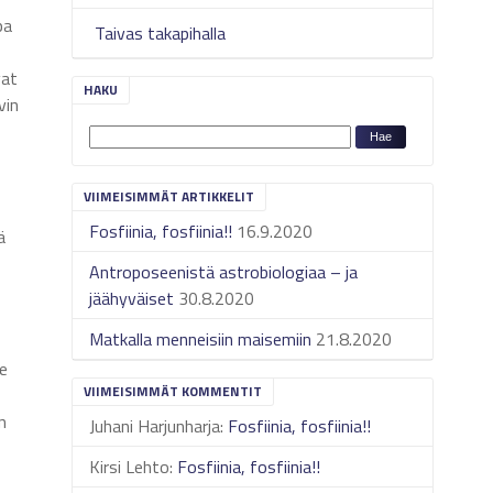
pa
Taivas takapihalla
vat
HAKU
vin
VIIMEISIMMÄT ARTIKKELIT
Fosfiinia, fosfiinia!!
16.9.2020
ä
Antroposeenistä astrobiologiaa – ja
jäähyväiset
30.8.2020
Matkalla menneisiin maisemiin
21.8.2020
e
VIIMEISIMMÄT KOMMENTIT
n
Juhani Harjunharja
:
Fosfiinia, fosfiinia!!
Kirsi Lehto
:
Fosfiinia, fosfiinia!!