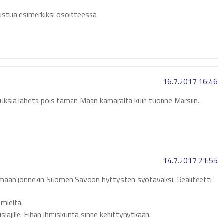
tustua esimerkiksi osoitteessa
16.7.2017 16:46
uksia lähetä pois tämän Maan kamaralta kuin tuonne Marsiin…
14.7.2017 21:55
käymään jonnekin Suomen Savoon hyttysten syötäväksi. Realiteetti
 mieltä.
slajille. Eihän ihmiskunta sinne kehittynytkään.