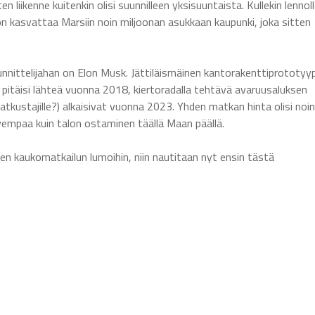
n liikenne kuitenkin olisi suunnilleen yksisuuntaista. Kullekin lennol
 kasvattaa Marsiin noin miljoonan asukkaan kaupunki, joka sitten
uunnittelijahan on Elon Musk. Jättiläismäinen kantorakenttiprototyy
 pitäisi lähteä vuonna 2018, kiertoradalla tehtävä avaruusaluksen
tkustajille?) alkaisivat vuonna 2023. Yhden matkan hinta olisi noin
vempaa kuin talon ostaminen täällä Maan päällä.
sen kaukomatkailun lumoihin, niin nautitaan nyt ensin tästä