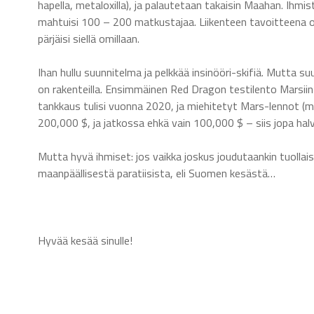
hapella, metaloxilla), ja palautetaan takaisin Maahan. Ihmiste
mahtuisi 100 – 200 matkustajaa. Liikenteen tavoitteena on
pärjäisi siellä omillaan.
Ihan hullu suunnitelma ja pelkkää insinööri-skifiä. Mutta s
on rakenteilla. Ensimmäinen Red Dragon testilento Marsiin
tankkaus tulisi vuonna 2020, ja miehitetyt Mars-lennot (ma
200,000 $, ja jatkossa ehkä vain 100,000 $ – siis jopa hal
Mutta hyvä ihmiset: jos vaikka joskus joudutaankin tuollai
maanpäällisestä paratiisista, eli Suomen kesästä…
Hyvää kesää sinulle!