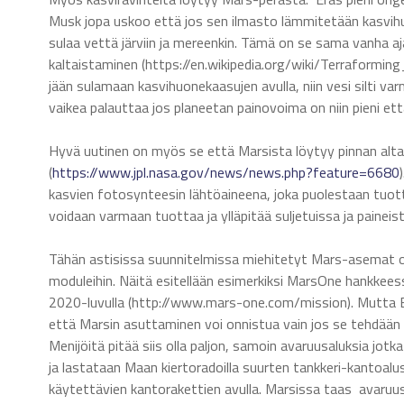
Musk jopa uskoo että jos sen ilmasto lämmitetään kasvihuo
sulaa vettä järviin ja mereenkin. Tämä on se sama vanha a
kaltaistaminen (https://en.wikipedia.org/wiki/Terraforming_
jään sulamaan kasvihuonekaasujen avulla, niin vesi silti v
vaikea palauttaa jos planeetan painovoima on niin pieni että
Hyvä uutinen on myös se että Marsista löytyy pinnan alta
(
https://www.jpl.nasa.gov/news/news.php?feature=6680
kasvien fotosynteesin lähtöaineena, joka puolestaan tuotta
voidaan varmaan tuottaa ja ylläpitää suljetuissa ja paineist
Tähän astisissa suunnitelmissa miehitetyt Mars-asemat ova
moduleihin. Näitä esitellään esimerkiksi MarsOne hankkees
2020-luvulla (http://www.mars-one.com/mission). Mutta E
että Marsin asuttaminen voi onnistua vain jos se tehdään ri
Menijöitä pitää siis olla paljon, samoin avaruusaluksia jo
ja lastataan Maan kiertoradoilla suurten tankkeri-kantoalu
käytettävien kantorakettien avulla. Marsissa taas avaruusa