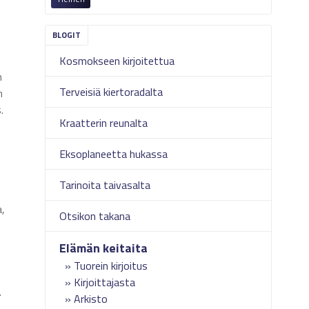
Kosmokseen kirjoitettua
n
Terveisiä kiertoradalta
n
.
Kraatterin reunalta
Eksoplaneetta hukassa
Tarinoita taivasalta
a,
Otsikon takana
Elämän keitaita
Tuorein kirjoitus
Kirjoittajasta
.
Arkisto