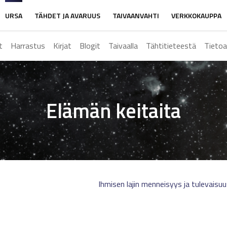
URSA
TÄHDET JA AVARUUS
TAIVAANVAHTI
VERKKOKAUPPA
t
Harrastus
Kirjat
Blogit
Taivaalla
Tähtitieteestä
Tietoa
Elämän keitaita
Ihmisen lajin menneisyys ja tulevaisu