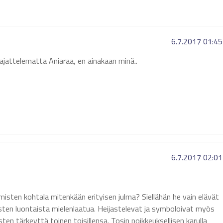
6.7.2017 01:45
ajattelematta Aniaraa, en ainakaan minä..
6.7.2017 02:01
misten kohtala mitenkään erityisen julma? Siellähän he vain elävät
isten luontaista mielenlaatua. Heijastelevat ja symboloivat myös
ten tärkeyttä toinen toisillensa. Tosin poikkeuksellisen karulla