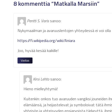
8 kommenttia “Matkalla Marsiin”
Pentti S. Varis
sanoo:
Nykymaailman ja avaruuslentojen yhteydessä ei voi olla 
https://fi.wikipedia.org/wiki/Aniara
Joo, hyvää kesää kaikille!
Vastaa
Kirsi Lehto
sanoo:
Hieno mielleyhtymä!
Kuitenkin: onkos tuo avaruuden vangiksi jouneiden ih
elämäänsä, ja heijastelevat ja symboloivat tätä ihm
yhteisön ja yhteisyyden ensiarvoista tärkeyttä, ihmis