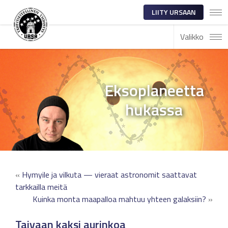
LIITY URSAAN
Valikko
Eksoplaneetta
hukassa
«
Hymyile ja vilkuta — vieraat astronomit saattavat
tarkkailla meitä
Kuinka monta maapalloa mahtuu yhteen galaksiin?
»
Taivaan kaksi aurinkoa