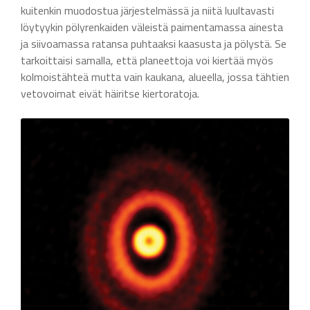
kuitenkin muodostua järjestelmässä ja niitä luultavasti
löytyykin pölyrenkaiden väleistä paimentamassa ainesta
ja siivoamassa ratansa puhtaaksi kaasusta ja pölystä. Se
tarkoittaisi samalla, että planeettoja voi kiertää myös
kolmoistähteä mutta vain kaukana, alueella, jossa tähtien
vetovoimat eivät häiritse kiertoratoja.