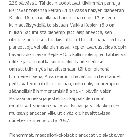
228 päivässä. Tähdet muodotavat tiiviimmän parin, ja
kiertävät toisensa kerran 41 päivässä näkyen planeetan
Kepler-16 b taivaalla parhaimmillaan noin 17 asteen
kulmaetäisyydellä toisistaan. Vaikka Kepler-16 b on
hiukan Saturnusta pienempi jättiläisplaneetta, sen
olemassaolo osoittaa kiistatta, että tähtiparia kiertäviä
planeettoja voi olla olemassa. Kepler-avaruusteleskoopin
havaintokentässä Kepler-16 b kulki molempien tähtiensä
editse ja sen matka kummankin tähden editse
onnistuttiin myös havaitsemaan tähtien pienenä
himmenemisenä. Aivan samoin havaittiin miten tähdet
peittävät vuorotellen toisiaan, mikä näkyi suurempina
säännöllisinä himmenemisinä aina 41 päivän välein.
Pahaksi onneksi järjestelmän kappaleiden radat
muuttuvat vuosien saatossa hiukan ja ratalaskelmien
mukaan planeetan ylikulut eivät ole havaittavissa
uudelleen ennen vuotta 2042.
Pienemmät, maapallonkokoiset planeetat voisivat aivan