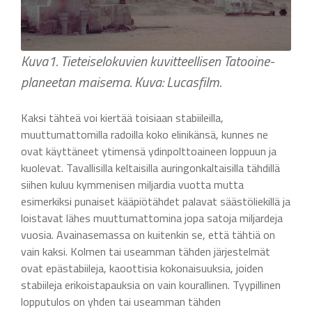
Kuva1. Tieteiselokuvien kuvitteellisen Tatooine-
planeetan maisema. Kuva: Lucasfilm.
Kaksi tähteä voi kiertää toisiaan stabiileilla,
muuttumattomilla radoilla koko elinikänsä, kunnes ne
ovat käyttäneet ytimensä ydinpolttoaineen loppuun ja
kuolevat. Tavallisilla keltaisilla auringonkaltaisilla tähdillä
siihen kuluu kymmenisen miljardia vuotta mutta
esimerkiksi punaiset kääpiötähdet palavat säästöliekillä ja
loistavat lähes muuttumattomina jopa satoja miljardeja
vuosia. Avainasemassa on kuitenkin se, että tähtiä on
vain kaksi. Kolmen tai useamman tähden järjestelmät
ovat epästabiileja, kaoottisia kokonaisuuksia, joiden
stabiileja erikoistapauksia on vain kourallinen. Tyypillinen
lopputulos on yhden tai useamman tähden