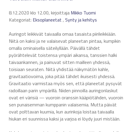
8.12.2020 klo 12.00, kirjoittaja
Mikko Tuomi
Kategoriat:
Eksoplaneetat
,
Synty ja kehitys
Auringot leikkivät taivaalla omaa tasaista piirileikkiään.
Niitä on kaksi ja ne valaisevat planeetan pintaa, kumpikin
omalla ominaisella säteilyllään. Päivällä tähdet
pyörähtelevät toistensa ympäri aikansa, tanssien halki
taivaankannen, ja painuvat sitten mailleen yhdessä,
toisiaan seuraten. Niitä yhdistää näkymätön kahle,
gravitaatiovoima, joka pitää tähdet ikuisesti yhdessä.
Gravitaatio varmistaa myös sen, että planeetat pysyvät
radoillaan parin ympärillä. Niiden pinnoilla auringonlaskut
ovat eri värisiä — vuoroin oranssin kääpiötähden, vuoroin
sen punaisemman kumppanin valaisemia. Mutta päivät
ovat polttavan kuumia, kun aurinkoja loistaa taivaalla
hiukan eri suunnissa kaksi ja varjoa ei löydy juuri mistään.