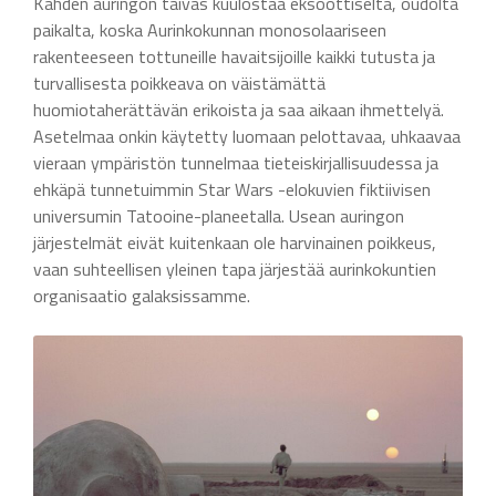
Kahden auringon taivas kuulostaa eksoottiselta, oudolta
paikalta, koska Aurinkokunnan monosolaariseen
rakenteeseen tottuneille havaitsijoille kaikki tutusta ja
turvallisesta poikkeava on väistämättä
huomiotaherättävän erikoista ja saa aikaan ihmettelyä.
Asetelmaa onkin käytetty luomaan pelottavaa, uhkaavaa
vieraan ympäristön tunnelmaa tieteiskirjallisuudessa ja
ehkäpä tunnetuimmin Star Wars -elokuvien fiktiivisen
universumin Tatooine-planeetalla. Usean auringon
järjestelmät eivät kuitenkaan ole harvinainen poikkeus,
vaan suhteellisen yleinen tapa järjestää aurinkokuntien
organisaatio galaksissamme.