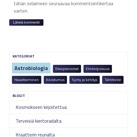
tähän selaimeen seuraavaa kommentointikertaa
varten.
KATEGORIAT
Astrobiologia
Eksoplaneetat
Elinkelpoisuus
Havaitseminen
Koostumus
Synty ja kehitys
Tähtitiede
Kosmokseen kirjoitettua
Terveisiä kiertoradalta
Kraatterin reunalta