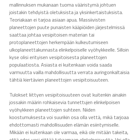
mallinnuksen mukanaan tuoma vääristymä johtuen
joistakin tehdyistä oletuksista ja yksinkertaistuksista.
Teoriakaan ei tarjoa asiaan apua. Massiivisten
planeettojen puute punaisten kääpiöiden järjestelmissä
saattaa johtaa vesipitoisen materian tai
protoplaneettojen herkempään kulkeutumiseen
ulkoplaneettakunnasta elinkelpoiselle vyöhykkeelle. Silloin
kyse olisi erityisen vesipitoisesta planeettojen
populaatiosta. Asiasta ei kuitenkaan voida saada
varmuutta vailla mahdollisuutta verrata auringonkaltaisia
tähtiä kiertävien planeettojen vesipitoisuuteen.
Tulokset liittyen vesipitoisuuteen ovat kuitenkin ainakin
jossakin määrin rohkaisevia tunnettujen elinkelpoisen
vyöhykkeen planeettojen suhteen. Niiden
koostumuksesta voi suurikin osa olla vettä, mikä tarjoaa
ehdottomasti mahdollisuuden elämän esiintymiselle.
Mikään ei kuitenkaan ole varmaa, eikä ole mitään takeita,
että edes vesi riittää takaamaan elinkelpoisuutta. Voi olla