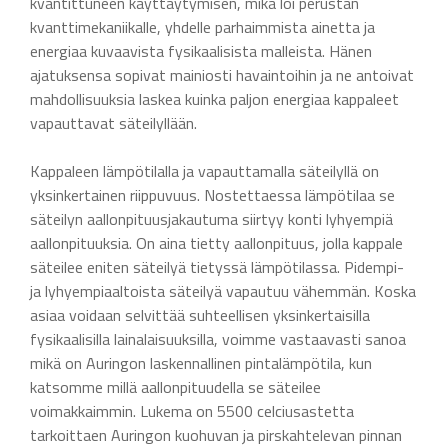
kvantittuneen käyttäytymisen, mikä loi perustan
kvanttimekaniikalle, yhdelle parhaimmista ainetta ja
energiaa kuvaavista fysikaalisista malleista. Hänen
ajatuksensa sopivat mainiosti havaintoihin ja ne antoivat
mahdollisuuksia laskea kuinka paljon energiaa kappaleet
vapauttavat säteilyllään.
Kappaleen lämpötilalla ja vapauttamalla säteilyllä on
yksinkertainen riippuvuus. Nostettaessa lämpötilaa se
säteilyn aallonpituusjakautuma siirtyy konti lyhyempiä
aallonpituuksia. On aina tietty aallonpituus, jolla kappale
säteilee eniten säteilyä tietyssä lämpötilassa. Pidempi-
ja lyhyempiaaltoista säteilyä vapautuu vähemmän. Koska
asiaa voidaan selvittää suhteellisen yksinkertaisilla
fysikaalisilla lainalaisuuksilla, voimme vastaavasti sanoa
mikä on Auringon laskennallinen pintalämpötila, kun
katsomme millä aallonpituudella se säteilee
voimakkaimmin. Lukema on 5500 celciusastetta
tarkoittaen Auringon kuohuvan ja pirskahtelevan pinnan