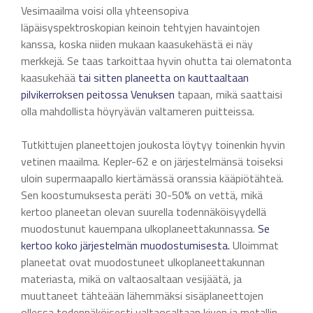
Vesimaailma voisi olla yhteensopiva
läpäisyspektroskopian keinoin tehtyjen havaintojen
kanssa, koska niiden mukaan kaasukehästä ei näy
merkkejä. Se taas tarkoittaa hyvin ohutta tai olematonta
kaasukehää
tai sitten planeetta on kauttaaltaan
pilvikerroksen peitossa
Venuksen
tapaan, mikä saattaisi
olla mahdollista höyryävän valtameren puitteissa.
Tutkittujen planeettojen joukosta löytyy toinenkin hyvin
vetinen maailma. Kepler-62 e on järjestelmänsä toiseksi
uloin supermaapallo kiertämässä oranssia kääpiötähteä.
Sen koostumuksesta peräti 30-50% on vettä, mikä
kertoo planeetan olevan suurella todennäköisyydellä
muodostunut kauempana ulkoplaneettakunnassa.
Se
kertoo koko järjestelmän muodostumisesta.
Uloimmat
planeetat ovat muodostuneet ulkoplaneettakunnan
materiasta, mikä on valtaosaltaan vesijäätä, ja
muuttaneet tähteään lähemmäksi sisäplaneettojen
ollessa todennäköisesti valtaosaltaan kiven ja metallin