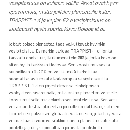
vesipitoisuus on kullakin välillä. Arviot ovat hyvin
epävarmoja, mutta joillekin planeetoille kuten
TRAPPIST-1 d ja Kepler-62 e vesipitoisuus on
luultavasti hyvin suurta. Kuva: Boldog et al.
Jotkut toiset planeetat taas vaikuttavat hyvinkin
vesipitoisilta. Esimerkin tarjoaa TRAPPIST-1 d, jonka
tarkkailu onnistuu ylikulkumenetelmällä ja jonka koko on
siten hyvin tarkkaan tiedossa. Sen koostumuksesta
suunnilleen 10-20% on vettä, mikä tarkoittaa
huomattavasti maata korkeampaa vesipitoisuutta.
TRAPPIST-1 d on järjestelmänsä elinkelpoisen
vyöhykkeen sisäreunalla, mikä antaa planeetan vetiselle
koostumukselle mielenkiintoisen kontekstinsa. Sen vesi
voisi muodostaa planeetan pinnalle merkittävän, satojen
kilometrien paksuisen globaalin valtameren, joka höyryäisi
voimakkaasti vuorovesilukkiutuneen planeetan valoisalla
puolella ja jäätyisi pinnaltaan pimeällä puoliskolla.