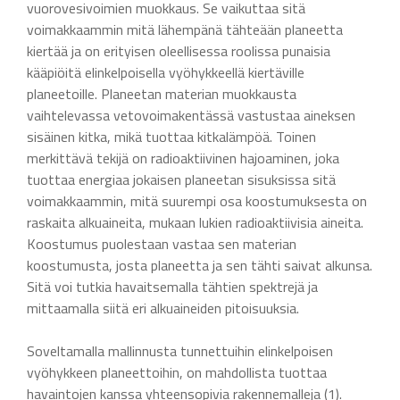
vuorovesivoimien muokkaus. Se vaikuttaa sitä
voimakkaammin mitä lähempänä tähteään planeetta
kiertää ja on erityisen oleellisessa roolissa punaisia
kääpiöitä elinkelpoisella vyöhykkeellä kiertäville
planeetoille. Planeetan materian muokkausta
vaihtelevassa vetovoimakentässä vastustaa aineksen
sisäinen kitka, mikä tuottaa kitkalämpöä. Toinen
merkittävä tekijä on radioaktiivinen hajoaminen, joka
tuottaa energiaa jokaisen planeetan sisuksissa sitä
voimakkaammin, mitä suurempi osa koostumuksesta on
raskaita alkuaineita, mukaan lukien radioaktiivisia aineita.
Koostumus puolestaan vastaa sen materian
koostumusta, josta planeetta ja sen tähti saivat alkunsa.
Sitä voi tutkia havaitsemalla tähtien spektrejä ja
mittaamalla siitä eri alkuaineiden pitoisuuksia.
Soveltamalla mallinnusta tunnettuihin elinkelpoisen
vyöhykkeen planeettoihin, on mahdollista tuottaa
havaintojen kanssa yhteensopivia rakennemalleja (1).