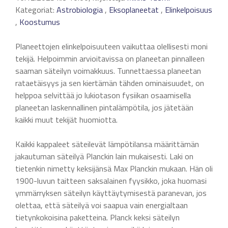
Kategoriat:
Astrobiologia
,
Eksoplaneetat
,
Elinkelpoisuus
,
Koostumus
Planeettojen elinkelpoisuuteen vaikuttaa olellisesti moni
tekijä. Helpoimmin arvioitavissa on planeetan pinnalleen
saaman säteilyn voimakkuus. Tunnettaessa planeetan
rataetäisyys ja sen kiertämän tähden ominaisuudet, on
helppoa selvittää jo lukiotason fysiikan osaamisella
planeetan laskennallinen pintalämpötila, jos jätetään
kaikki muut tekijät huomiotta.
Kaikki kappaleet säteilevät lämpötilansa määrittämän
jakautuman säteilyä Planckin lain mukaisesti. Laki on
tietenkin nimetty keksijänsä Max Planckin mukaan. Hän oli
1900-luvun taitteen saksalainen fyysikko, joka huomasi
ymmärryksen säteilyn käyttäytymisestä paranevan, jos
olettaa, että säteilyä voi saapua vain energialtaan
tietynkokoisina paketteina. Planck keksi säteilyn