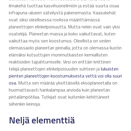
ilmakehä tuottaa kasvihuoneilmiön ja estää suurta osaa
infrapuna-alueen säteilystä pakenemasta. Kaasukehät
ovat siksi oleellisessa roolissa määrittämässä
planeettojen elinkelpoisuutta. Mutta nekin ovat vain yksi
osatekijä. Planeetan massa ja koko vaikuttavat, kuten
vaikuttaa myös sen koostumus. Oleellista on veden
olemassaolo planeetan pinnalla, jotta on olemassa liuotin
elämäksi kutsuttujen monimutkaisten kemiallisten
reaktioiden tapahtumiselle. Vesi on erittäin kriittinen
tekijä planeettojen elinkelpoisuuden suhteen ja
lukuisten
pienten planeettojen koostumuksesta vettä voi olla suuri
osa
. Mutta sen määrää yksittäisellä eksoplaneetalla on
huomattavasti hankalampaa arvioda kuin planeetan
pintalämpötilaa. Tutkijat ovat kuitenkin kehittäneet
siihenkin keinoja.
Neljä elementtiä