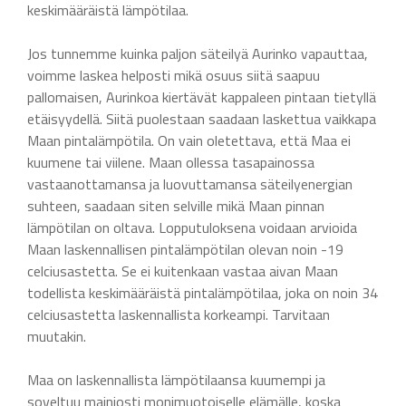
keskimääräistä lämpötilaa.
Jos tunnemme kuinka paljon säteilyä Aurinko vapauttaa,
voimme laskea helposti mikä osuus siitä saapuu
pallomaisen, Aurinkoa kiertävät kappaleen pintaan tietyllä
etäisyydellä. Siitä puolestaan saadaan laskettua vaikkapa
Maan pintalämpötila. On vain oletettava, että Maa ei
kuumene tai viilene. Maan ollessa tasapainossa
vastaanottamansa ja luovuttamansa säteilyenergian
suhteen, saadaan siten selville mikä Maan pinnan
lämpötilan on oltava. Lopputuloksena voidaan arvioida
Maan laskennallisen pintalämpötilan olevan noin -19
celciusastetta. Se ei kuitenkaan vastaa aivan Maan
todellista keskimääräistä pintalämpötilaa, joka on noin 34
celciusastetta laskennallista korkeampi. Tarvitaan
muutakin.
Maa on laskennallista lämpötilaansa kuumempi ja
soveltuu mainiosti monimuotoiselle elämälle, koska