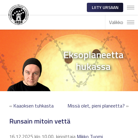
LIITY URSAAN
Valikko
Eksoplaneetta
hukassa
«
Kaaoksen tuhkasta
Missä olet, pieni planeetta?
»
Runsain mitoin vettä
16.12.2025 klo 10.00, kirjoittaja
Mikko Tuomi