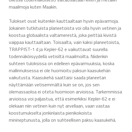
maailmoja kuten Maakin.
Tulokset ovat kuitenkin kauttaaltaan hyvin epävarmoja.
Jokainen tutkituista planeetoista voi olla hyvin vetinen ja
koostua globaalista valtamerestä, joka peittää kivistä
vaippaa kauttaaltaan. Toisaalta, vain kaksi planeetoista,
TRAPPIST-1 d ja Kepler-62 e vaikuttavat suurella
todennäköisyydellä vetisiltä maailmoilta. Niidenkin
suhteen tuloksissa on edelleen epävarmuuksia, koska
mallinnuksessa ei ole huomioitu paksun kaasukehän
vaikutusta. Kaasukehä saattaisi saada planeetan
näyttämään vetisemmältä kuin se on, jos sen
olemassaoloa ei oteta huomioon arvioissa. Tarkemmissa
arvioissa voi paljastua, että esimerkiksi Kepler-62 e ei
olekaan niin vetinen kuin nyt arvellaan, vaan vastaa
koostumukselta jonkinlaista pienikokoista
minineptunusta, jolla on suhteellisen paksu kaasukehä.