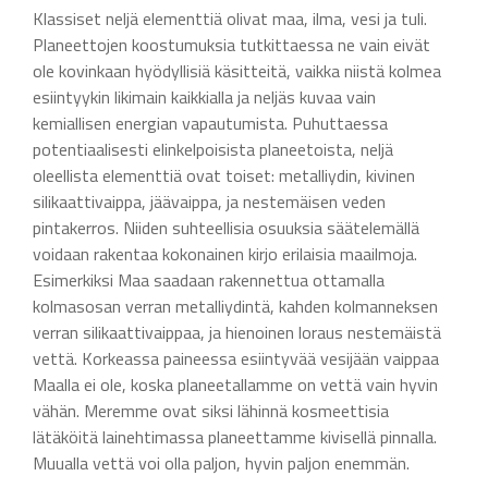
Klassiset neljä elementtiä olivat maa, ilma, vesi ja tuli.
Planeettojen koostumuksia tutkittaessa ne vain eivät
ole kovinkaan hyödyllisiä käsitteitä, vaikka niistä kolmea
esiintyykin likimain kaikkialla ja neljäs kuvaa vain
kemiallisen energian vapautumista. Puhuttaessa
potentiaalisesti elinkelpoisista planeetoista, neljä
oleellista elementtiä ovat toiset: metalliydin, kivinen
silikaattivaippa, jäävaippa, ja nestemäisen veden
pintakerros. Niiden suhteellisia osuuksia säätelemällä
voidaan rakentaa kokonainen kirjo erilaisia maailmoja.
Esimerkiksi Maa saadaan rakennettua ottamalla
kolmasosan verran metalliydintä, kahden kolmanneksen
verran silikaattivaippaa, ja hienoinen loraus nestemäistä
vettä. Korkeassa paineessa esiintyvää vesijään vaippaa
Maalla ei ole, koska planeetallamme on vettä vain hyvin
vähän. Meremme ovat siksi lähinnä kosmeettisia
lätäköitä lainehtimassa planeettamme kivisellä pinnalla.
Muualla vettä voi olla paljon, hyvin paljon enemmän.