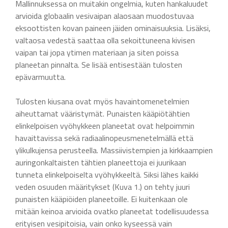
Mallinnuksessa on muitakin ongelmia, kuten hankaluudet
arvioida globaalin vesivaipan alaosaan muodostuvaa
eksoottisten kovan paineen jäiden ominaisuuksia. Lisäksi,
valtaosa vedestä saattaa olla sekoittuneena kivisen
vaipan tai jopa ytimen materiaan ja siten poissa
planeetan pinnalta. Se lisää entisestään tulosten
epävarmuutta.
Tulosten kiusana ovat myös havaintomenetelmien
aiheuttamat vääristymät. Punaisten kääpiötähtien
elinkelpoisen vyöhykkeen planeetat ovat helpoimmin
havaittavissa sekä radiaalinopeusmenetelmällä että
ylikulkujensa perusteella. Massiivistempien ja kirkkaampien
auringonkaltaisten tähtien planeettoja ei juurikaan
tunneta elinkelpoiselta vyöhykkeeltä. Siksi lähes kaikki
veden osuuden määritykset (Kuva 1.) on tehty juuri
punaisten kääpiöiden planeetoille. Ei kuitenkaan ole
mitään keinoa arvioida ovatko planeetat todellisuudessa
erityisen vesipitoisia, vain onko kyseessä vain