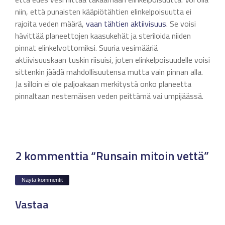
niin, että punaisten kääpiötähtien elinkelpoisuutta ei
rajoita veden määrä,
vaan tähtien aktiivisuus
. Se voisi
hävittää planeettojen kaasukehät ja steriloida niiden
pinnat elinkelvottomiksi. Suuria vesimääriä
aktiivisuuskaan tuskin riisuisi, joten elinkelpoisuudelle voisi
sittenkin jäädä mahdollisuutensa mutta vain pinnan alla.
Ja silloin ei ole paljoakaan merkitystä onko planeetta
pinnaltaan nestemäisen veden peittämä vai umpijäässä.
2 kommenttia “Runsain mitoin vettä”
Näytä kommentit
Vastaa