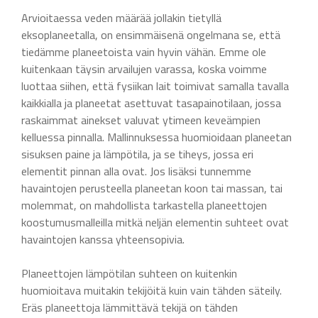
Arvioitaessa veden määrää jollakin tietyllä
eksoplaneetalla, on ensimmäisenä ongelmana se, että
tiedämme planeetoista vain hyvin vähän. Emme ole
kuitenkaan täysin arvailujen varassa, koska voimme
luottaa siihen, että fysiikan lait toimivat samalla tavalla
kaikkialla ja planeetat asettuvat tasapainotilaan, jossa
raskaimmat ainekset valuvat ytimeen keveämpien
kelluessa pinnalla. Mallinnuksessa huomioidaan planeetan
sisuksen paine ja lämpötila, ja se tiheys, jossa eri
elementit pinnan alla ovat. Jos lisäksi tunnemme
havaintojen perusteella planeetan koon tai massan, tai
molemmat, on mahdollista tarkastella planeettojen
koostumusmalleilla mitkä neljän elementin suhteet ovat
havaintojen kanssa yhteensopivia.
Planeettojen lämpötilan suhteen on kuitenkin
huomioitava muitakin tekijöitä kuin vain tähden säteily.
Eräs planeettoja lämmittävä tekijä on tähden