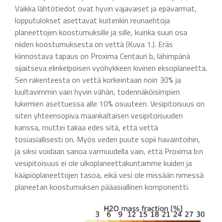
Vaikka lähtötiedot ovat hyvin vajavaiset ja epävarmat,
lopputulokset asettavat kuitenkin reunaehtoja
planeettojen koostumuksille ja sille, kuinka suuri osa
niiden koostumuksesta on vettä (Kuva 1.). Eräs
kiinnostava tapaus on Proxima Centauri b, lähimpänä
sijaitseva elinkelpoisen vyöhykkeen kivinen eksoplaneetta.
Sen rakenteesta on vettä korkeintaan noin 30% ja
luultavimmin vain hyvin vähän, todennäköisimpien
lukemien asettuessa alle 10% osuuteen. Vesipitoisuus on
siten yhteensopiva maankaltaisen vesipitoisuuden
kanssa, muttei takaa edes sitä, että vettä
tosiasiallisesti on. Myös veden puute sopii havaintoihin,
ja siksi voidaan sanoa varmuudella vain, että Proxima b:n
vesipitoisuus ei ole ulkoplaneettakuntamme kuiden ja
kääpiöplaneettojen tasoa, eikä vesi ole missään nimessä
planeetan koostumuksen pääasiallinen komponentti.