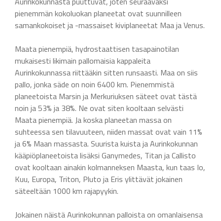
Aurinkokunnasta puuttuvat, joten seuraavaksi
pienemmän kokoluokan planeetat ovat suunnilleen
samankokoiset ja -massaiset kiviplaneetat Maa ja Venus.
Maata pienempiä, hydrostaattisen tasapainotilan
mukaisesti likimain pallomaisia kappaleita
Aurinkokunnassa riittääkin sitten runsaasti. Maa on siis
pallo, jonka säde on noin 6400 km. Pienemmistä
planeetoista Marsin ja Merkuriuksen säteet ovat tästä
noin ja 53% ja 38%. Ne ovat siten kooltaan selvästi
Maata pienempiä. Ja koska planeetan massa on
suhteessa sen tilavuuteen, niiden massat ovat vain 11%
ja 6% Maan massasta. Suurista kuista ja Aurinkokunnan
kääpiöplaneetoista lisäksi Ganymedes, Titan ja Callisto
ovat kooltaan ainakin kolmanneksen Maasta, kun taas Io,
Kuu, Europa, Triton, Pluto ja Eris ylittävät jokainen
säteeltään 1000 km rajapyykin.
Jokainen näistä Aurinkokunnan palloista on omanlaisensa