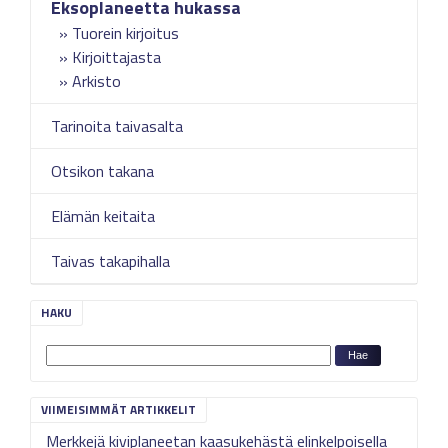
Eksoplaneetta hukassa
Tuorein kirjoitus
Kirjoittajasta
Arkisto
Tarinoita taivasalta
Otsikon takana
Elämän keitaita
Taivas takapihalla
HAKU
VIIMEISIMMÄT ARTIKKELIT
Merkkejä kiviplaneetan kaasukehästä elinkelpoisella