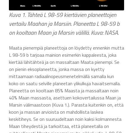
Kuva 1. Tähteä L 98-59 kiertävien planeettojen
vertailu Maahan ja Marsiin. Planeetta L 98-59 b
on kooltaan Maan ja Marsin välillä. Kuva: NASA.
Maata pienempiä planeettoja on löydetty ennenkin mutta
L 98-59 b tarjoaa mainion esimerkin kappaleesta, joka
kiertää lähitähteä ja on massaltaan Maata pienempi. Se
on pienin eksoplaneetta, jonka massa on kyetty
mittaamaan radiaalinopeusmenetelmällä samalla kun
koko on saatu selville planeetan ylikulkuja havaitsemalla.
Planeetta on kooltaan 85% Maasta ja massaltaan noin
40% Maan massasta, asettuen kokovertailussa Maan ja
Marsin välimaastoon (Kuva 1.). Parasta kuitenkin on, että
koon ja massan arvioista on mahdollista laskea
keskitiheys. Se on suuruudeltaan noin kaksi kolmannesta
Maan tiheydestä ja tarkoittaa, että planeetalla on