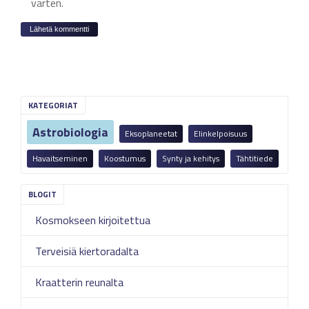
varten.
KATEGORIAT
Astrobiologia
Eksoplaneetat
Elinkelpoisuus
Havaitseminen
Koostumus
Synty ja kehitys
Tähtitiede
Kosmokseen kirjoitettua
Terveisiä kiertoradalta
Kraatterin reunalta