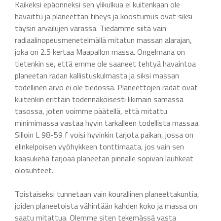
Kaikeksi epäonneksi sen ylikulkua ei kuitenkaan ole
havaittu ja planeettan tiheys ja koostumus ovat siksi
täysin arvailujen varassa. Tiedämme siitä vain
radiaalinopeusmenetelmällä mitatun massan alarajan,
joka on 2.5 kertaa Maapallon massa. Ongelmana on
tietenkin se, että emme ole saaneet tehtyä havaintoa
planeetan radan kallistuskulmasta ja siksi massan
todellinen arvo ei ole tiedossa. Planeettojen radat ovat
kuitenkin erittäin todennäköisesti likimain samassa
tasossa, joten voimme päätellä, että mitattu
minimimassa vastaa hyvin tarkalleen todellista massaa.
Silloin L 98-59 f voisi hyvinkin tarjota paikan, jossa on
elinkelpoisen vyöhykkeen tonttimaata, jos vain sen
kaasukehä tarjoaa planeetan pinnalle sopivan lauhkeat
olosuhteet.
Toistaiseksi tunnetaan vain kourallinen planeettakuntia,
joiden planeetoista vähintään kahden koko ja massa on
saatu mitattua. Olemme siten tekemässä vasta