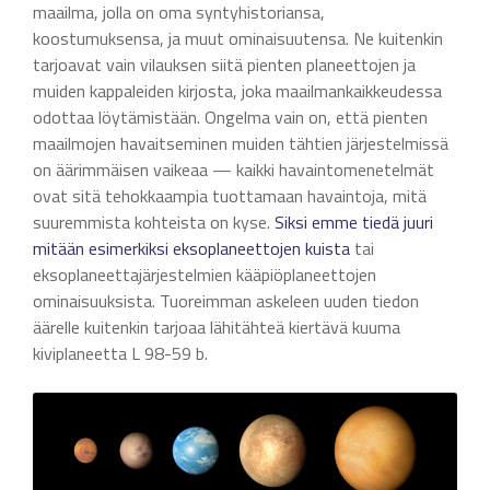
maailma, jolla on oma syntyhistoriansa,
koostumuksensa, ja muut ominaisuutensa. Ne kuitenkin
tarjoavat vain vilauksen siitä pienten planeettojen ja
muiden kappaleiden kirjosta, joka maailmankaikkeudessa
odottaa löytämistään. Ongelma vain on, että pienten
maailmojen havaitseminen muiden tähtien järjestelmissä
on äärimmäisen vaikeaa — kaikki havaintomenetelmät
ovat sitä tehokkaampia tuottamaan havaintoja, mitä
suuremmista kohteista on kyse.
Siksi emme tiedä juuri
mitään esimerkiksi eksoplaneettojen kuista
tai
eksoplaneettajärjestelmien kääpiöplaneettojen
ominaisuuksista. Tuoreimman askeleen uuden tiedon
äärelle kuitenkin tarjoaa lähitähteä kiertävä kuuma
kiviplaneetta L 98-59 b.