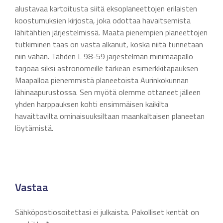
alustavaa kartoitusta siitä eksoplaneettojen erilaisten
koostumuksien kirjosta, joka odottaa havaitsemista
lähitähtien järjestelmissä. Maata pienempien planeettojen
tutkiminen taas on vasta alkanut, koska niitä tunnetaan
niin vähän. Tähden L 98-59 järjestelmän minimaapallo
tarjoaa siksi astronomeille tärkeän esimerkkitapauksen
Maapalloa pienemmistä planeetoista Aurinkokunnan
lähinaapurustossa. Sen myötä olemme ottaneet jälleen
yhden harppauksen kohti ensimmäisen kaikilta
havaittavilta ominaisuuksiltaan maankaltaisen planeetan
löytämistä.
Vastaa
Sähköpostiosoitettasi ei julkaista.
Pakolliset kentät on