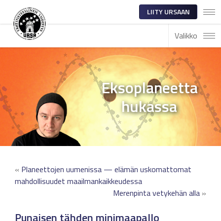
LIITY URSAAN
Valikko
Eksoplaneetta
hukassa
«
Planeettojen uumenissa — elämän uskomattomat
mahdollisuudet maailmankaikkeudessa
Merenpinta vetykehän alla
»
Punaisen tähden minimaapallo