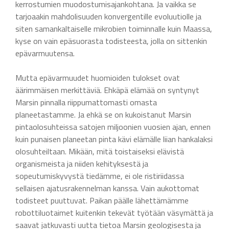
kerrostumien muodostumisajankohtana. Ja vaikka se
tarjoaakin mahdolisuuden konvergentille evoluutiolle ja
siten samankaltaiselle mikrobien toiminnalle kuin Maassa,
kyse on vain epäsuorasta todisteesta, jolla on sittenkin
epävarmuutensa.
Mutta epävarmuudet huomioiden tulokset ovat
äärimmäisen merkittäviä. Ehkäpä elämää on syntynyt
Marsin pinnalla riippumattomasti omasta
planeetastamme. Ja ehkä se on kukoistanut Marsin
pintaolosuhteissa satojen miljoonien vuosien ajan, ennen
kuin punaisen planeetan pinta kävi elämälle liian hankalaksi
olosuhteiltaan. Mikään, mitä toistaiseksi elävistä
organismeista ja niiden kehityksestä ja
sopeutumiskyvystä tiedämme, ei ole ristiriidassa
sellaisen ajatusrakennelman kanssa. Vain aukottomat
todisteet puuttuvat. Paikan päälle lähettämämme
robottiluotaimet kuitenkin tekevät työtään väsymättä ja
saavat jatkuvasti uutta tietoa Marsin geologisesta ja