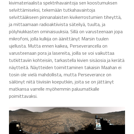
kivimateriaalista spektrihavaintoja sen koostumuksen
selvittämiseksi, tekemään tutkahavaintoja
selvittääkseen pinnanalaisten kivikerrostumien tiheyttä,
ja mittaamaan radioaktiivista säteilyä, tuulta, ja
pölyhiukkasten ominaisuuksia. Sillä on varusteenaan jopa
mikrofoni, jolla kulkija on äänittänyt Marsin tuulen
ujellusta. Mutta ennen kaikea, Perseverancella on
varusteenaan pora ja lasereita, joilla se voi vaikuttaa
tutkittaviin kohteisiin, tarkastella kivien sisäosia ja kerätä
näytteitä. Näytteiden toimittaminen takaisin Maahan ei
tosin ole vielä mahdollista, mutta Perseverance on
säilönyt niitä tiiviisiin koeputkiin, joita se on jättänyt
matkansa varrelle myöhemmin paluumatkalle
poimittavaksi.