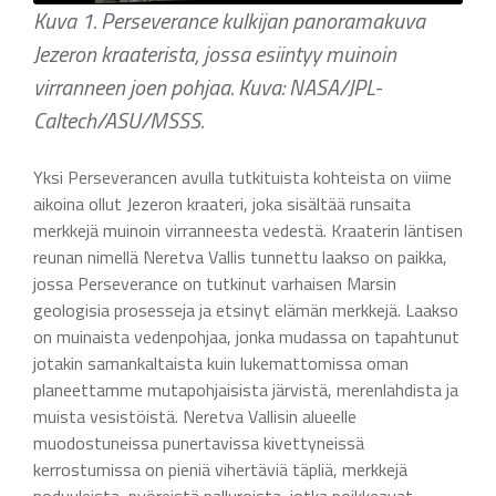
Kuva 1. Perseverance kulkijan panoramakuva
Jezeron kraaterista, jossa esiintyy muinoin
virranneen joen pohjaa. Kuva: NASA/JPL-
Caltech/ASU/MSSS.
Yksi Perseverancen avulla tutkituista kohteista on viime
aikoina ollut Jezeron kraateri, joka sisältää runsaita
merkkejä muinoin virranneesta vedestä. Kraaterin läntisen
reunan nimellä Neretva Vallis tunnettu laakso on paikka,
jossa Perseverance on tutkinut varhaisen Marsin
geologisia prosesseja ja etsinyt elämän merkkejä. Laakso
on muinaista vedenpohjaa, jonka mudassa on tapahtunut
jotakin samankaltaista kuin lukemattomissa oman
planeettamme mutapohjaisista järvistä, merenlahdista ja
muista vesistöistä. Neretva Vallisin alueelle
muodostuneissa punertavissa kivettyneissä
kerrostumissa on pieniä vihertäviä täpliä, merkkejä
noduuleista, pyöreistä palluroista, jotka poikkeavat