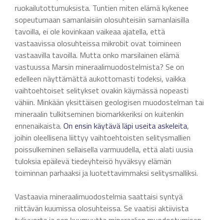
ruokailutottumuksista. Tuntien miten elämä kykenee
sopeutumaan samanlaisiin olosuhteisiin samanlaisilla
tavoilla, ei ole kovinkaan vaikeaa ajatella, että
vastaavissa olosuhteissa mikrobit ovat toimineen
vastaavilla tavoilla. Mutta onko marsilainen elämä
vastuussa Marsin mineraalimuodostelmista? Se on
edelleen näyttämättä aukottomasti todeksi, vaikka
vaihtoehtoiset selitykset ovakin käymässä nopeasti
vähiin. Minkään yksittäisen geologisen muodostelman tai
mineraalin tulkitseminen biomarkkeriksi on kuitenkin
ennenaikaista.
On ensin käytävä läpi useita askeleita
,
joihin oleellisena liittyy vaihtoehtoisten selitysmallien
poissulkeminen sellaisella varmuudella, että alati uusia
tuloksia epäilevä tiedeyhteisö hyväksyy elämän
toiminnan parhaaksi ja luotettavimmaksi selitysmalliksi.
Vastaavia mineraalimuodostelmia saattaisi syntyä
riittävän kuumissa olosuhteissa. Se vaatisi aktiivista