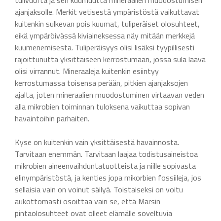
tulivuorta ja sen kuumuutta mineraalien muodostumisen
ajanjaksolle. Merkit vetisestä ympäristöstä vaikuttavat
kuitenkin sulkevan pois kuumat, tuliperäiset olosuhteet,
eikä ympäröivässä kiviaineksessa näy mitään merkkejä
kuumenemisesta. Tuliperäisyys olisi lisäksi tyypillisesti
rajoittunutta yksittäiseen kerrostumaan, jossa sula laava
olisi virrannut. Mineraaleja kuitenkin esiintyy
kerrostumassa toisensa perään, pitkien ajanjaksojen
ajalta, joten mineraalien muodostuminen virtaavan veden
alla mikrobien toiminnan tuloksena vaikuttaa sopivan
havaintoihin parhaiten.
Kyse on kuitenkin vain yksittäisestä havainnosta.
Tarvitaan enemmän. Tarvitaan laajaa todistusaineistoa
mikrobien aineenvaihduntatuotteista ja niille sopivasta
elinympäristöstä, ja kenties jopa mikorbien fossiileja, jos
sellaisia vain on voinut säilyä. Toistaiseksi on voitu
aukottomasti osoittaa vain se, että Marsin
pintaolosuhteet ovat olleet elämälle soveltuvia