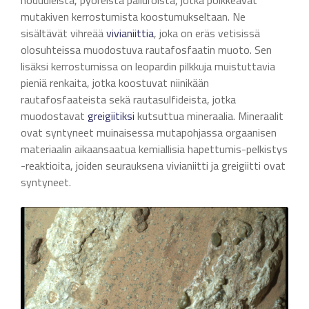
mutakiven kerrostumista koostumukseltaan. Ne
sisältävät vihreää
vivianiittia
, joka on eräs vetisissä
olosuhteissa muodostuva rautafosfaatin muoto. Sen
lisäksi kerrostumissa on leopardin pilkkuja muistuttavia
pieniä renkaita, jotka koostuvat niinikään
rautafosfaateista sekä rautasulfideista, jotka
muodostavat
greigiitiksi
kutsuttua mineraalia. Mineraalit
ovat syntyneet muinaisessa mutapohjassa orgaanisen
materiaalin aikaansaatua kemiallisia hapettumis-pelkistys
-reaktioita, joiden seurauksena vivianiitti ja greigiitti ovat
syntyneet.