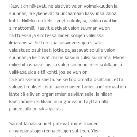
Kasvitkin näkevät, ne aistivat valon voimakkuuden ja
suunnan, ja kykenevät suuntaamaan kasvunsa valoa
kohti. Niillekin on kehittynyt näkökyky, vaikka ovatkin
silmättömiä. Kasvit aistivat valon suunnan valon
taittuessa ja sirotessa niiden solujen välisissä
ilmaraoissa. Se tuottaa kasvinversojen sisälle
valaistusolosuhteet, jotka paljastavat soluille valon
suunnan ja kertovat minne kasvua tulisi suunnata. Myös
mikrobit osaavat aistia valon suunnan koko solullaan ja
vaikkapa uida sitä kohti, jos se vain on
tarkoituksenmukaista. Se kertoo omalta osaltaan, että
valoaistimukset ovat äärimmäisen tärkeitä informaation
lähteitä elävien organismien selviämiselle, ja niiden
kayttäminen kirkkaan auringonvalon täyttämällä
planeetalla on siksi yleistä.
Samat lainalaisuudet pätevät myös muiden
elinympäristöjen reunaehtojen suhteen. Yksi