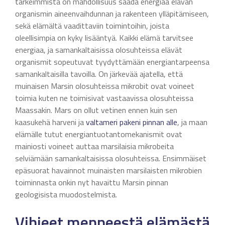
tärkeimmistä on mahdollisuus saada energiaa elävän
organismin aineenvaihdunnan ja rakenteen ylläpitämiseen,
sekä elämältä vaadittaviin toimintoihin, joista
oleellisimpia on kyky lisääntyä. Kaikki elämä tarvitsee
energiaa, ja samankaltaisissa olosuhteissa elävät
organismit sopeutuvat tyydyttämään energiantarpeensa
samankaltaisilla tavoilla. On järkevää ajatella, että
muinaisen Marsin olosuhteissa mikrobit ovat voineet
toimia kuten ne toimisivat vastaavissa olosuhteissa
Maassakin. Mars on ollut vetinen ennen kuin sen
kaasukehä harveni ja
valtameri pakeni pinnan alle
, ja maan
elämälle tutut energiantuotantomekanismit ovat
mainiosti voineet auttaa marsilaisia mikrobeita
selviämään samankaltaisissa olosuhteissa. Ensimmäiset
epäsuorat havainnot muinaisten marsilaisten mikrobien
toiminnasta onkin nyt havaittu Marsin pinnan
geologisista muodostelmista.
Vihjeet menneestä elämästä