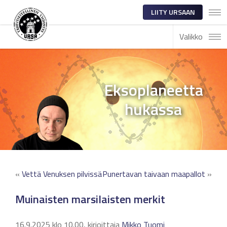
LIITY URSAAN
Valikko
Eksoplaneetta
hukassa
«
Vettä Venuksen pilvissä
Punertavan taivaan maapallot
»
Muinaisten marsilaisten merkit
16.9.2025 klo 10.00, kirjoittaja
Mikko Tuomi