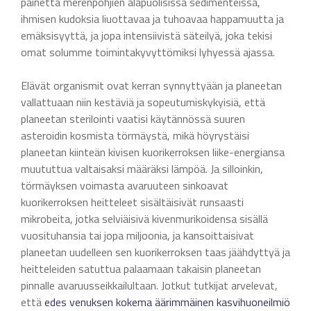
painetta merenpohjien alapuolisissa sedimenteissä,
ihmisen kudoksia liuottavaa ja tuhoavaa happamuutta ja
emäksisyyttä, ja jopa intensiivistä säteilyä, joka tekisi
omat solumme toimintakyvyttömiksi lyhyessä ajassa.
Elävät organismit ovat kerran synnyttyään ja planeetan
vallattuaan niin kestäviä ja sopeutumiskykyisiä, että
planeetan sterilointi vaatisi käytännössä suuren
asteroidin kosmista törmäystä, mikä höyrystäisi
planeetan kiinteän kivisen kuorikerroksen liike-energiansa
muututtua valtaisaksi määräksi lämpöä. Ja silloinkin,
törmäyksen voimasta avaruuteen sinkoavat
kuorikerroksen heitteleet sisältäisivät runsaasti
mikrobeita, jotka selviäisivä kivenmurikoidensa sisällä
vuosituhansia tai jopa miljoonia, ja kansoittaisivat
planeetan uudelleen sen kuorikerroksen taas jäähdyttyä ja
heitteleiden satuttua palaamaan takaisin planeetan
pinnalle avaruusseikkailultaan. Jotkut tutkijat arvelevat,
että
edes venuksen kokema äärimmäinen kasvihuoneilmiö