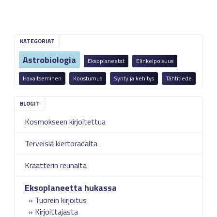
KATEGORIAT
Astrobiologia
Eksoplaneetat
Elinkelpoisuus
Havaitseminen
Koostumus
Synty ja kehitys
Tähtitiede
Kosmokseen kirjoitettua
Terveisiä kiertoradalta
Kraatterin reunalta
Eksoplaneetta hukassa
Tuorein kirjoitus
Kirjoittajasta