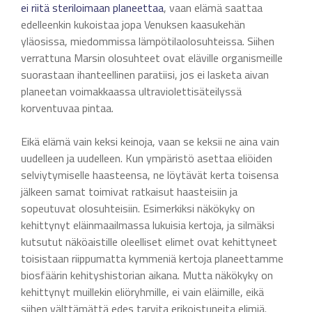
ei riitä steriloimaan planeettaa
, vaan elämä saattaa
edelleenkin kukoistaa jopa Venuksen kaasukehän
yläosissa, miedommissa lämpötilaolosuhteissa. Siihen
verrattuna Marsin olosuhteet ovat eläville organismeille
suorastaan ihanteellinen paratiisi, jos ei lasketa aivan
planeetan voimakkaassa ultraviolettisäteilyssä
korventuvaa pintaa.
Eikä elämä vain keksi keinoja, vaan se keksii ne aina vain
uudelleen ja uudelleen. Kun ympäristö asettaa eliöiden
selviytymiselle haasteensa, ne löytävät kerta toisensa
jälkeen samat toimivat ratkaisut haasteisiin ja
sopeutuvat olosuhteisiin. Esimerkiksi näkökyky on
kehittynyt eläinmaailmassa lukuisia kertoja, ja silmäksi
kutsutut näköaistille oleelliset elimet ovat kehittyneet
toisistaan riippumatta kymmeniä kertoja planeettamme
biosfäärin kehityshistorian aikana. Mutta näkökyky on
kehittynyt muillekin eliöryhmille, ei vain eläimille, eikä
siihen välttämättä edes tarvita erikoistuneita elimiä.