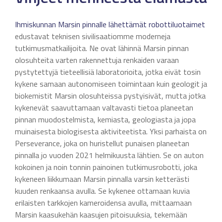
Ihmiskunnan Marsin pinnalle lähettämät robottiluotaimet
edustavat teknisen sivilisaatiomme moderneja
tutkimusmatkailijoita. Ne ovat lähinnä Marsin pinnan
olosuhteita varten rakennettuja renkaiden varaan
pystytettyjä tieteellisiä laboratorioita, jotka eivät tosin
kykene samaan autonomiseen toimintaan kuin geologit ja
biokemistit Marsin olosuhteissa pystyisivät, mutta jotka
kykenevät saavuttamaan valtavasti tietoa planeetan
pinnan muodostelmista, kemiasta, geologiasta ja jopa
muinaisesta biologisesta aktiviteetista. Yksi parhaista on
Perseverance, joka on huristellut punaisen planeetan
pinnalla jo vuoden 2021 helmikuusta lähtien. Se on auton
kokoinen ja noin tonnin painoinen tutkimusrobotti, joka
kykeneen liikkumaan Marsin pinnalla varsin ketterästi
kuuden renkaansa avulla. Se kykenee ottamaan kuvia
erilaisten tarkkojen kameroidensa avulla, mittaamaan
Marsin kaasukehän kaasujen pitoisuuksia, tekemään