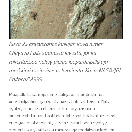
Kuva 2.Perseverance kulkijan kuva nimen
Cheyava Falls saanesta kivestä, jonka
rakenteessa näkyy pieniä leopardinpilkkuja
merkkinä muinaisesta kemiasta. Kuva: NASA/JPL-
Caltech/MSSS.
Maapallolla samoja mineraaleja on muodostunut
vuosimiljardien ajan vastaavissa olosuhteissa. Niitä
syntyy mudassa elävien mikro-organismien
aineenvaihdunnan tuotteina. Mikrobit haalivat itselleen
energiaa mistä voivat, ja sen seurauksena syntyy
monenlaisia yksittäisiä mineraaleja merkiksi mikrobien