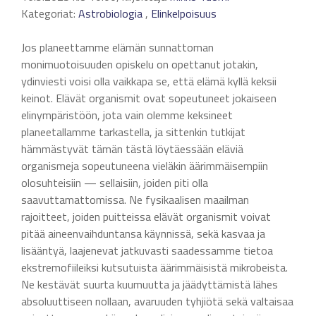
Kategoriat:
Astrobiologia
,
Elinkelpoisuus
Jos planeettamme elämän sunnattoman
monimuotoisuuden opiskelu on opettanut jotakin,
ydinviesti voisi olla vaikkapa se, että elämä kyllä keksii
keinot. Elävät organismit ovat sopeutuneet jokaiseen
elinympäristöön, jota vain olemme keksineet
planeetallamme tarkastella, ja sittenkin tutkijat
hämmästyvät tämän tästä löytäessään eläviä
organismeja sopeutuneena vieläkin äärimmäisempiin
olosuhteisiin — sellaisiin, joiden piti olla
saavuttamattomissa. Ne fysikaalisen maailman
rajoitteet, joiden puitteissa elävät organismit voivat
pitää aineenvaihduntansa käynnissä, sekä kasvaa ja
lisääntyä, laajenevat jatkuvasti saadessamme tietoa
ekstremofiileiksi kutsutuista äärimmäisistä mikrobeista.
Ne kestävät suurta kuumuutta ja jäädyttämistä lähes
absoluuttiseen nollaan, avaruuden tyhjiötä sekä valtaisaa